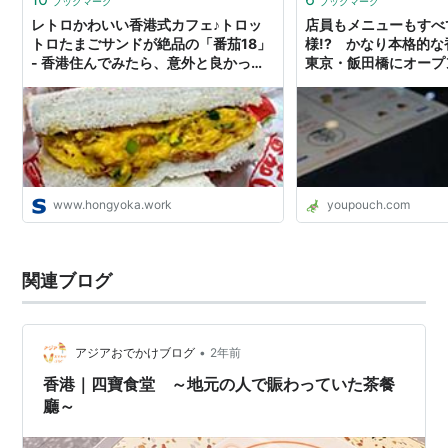
ブックマーク
ブックマーク
レトロかわいい香港式カフェ♪トロッ
店員もメニューもすべ
トロたまごサンドが絶品の「番茄18」
様!? かなり本格的
- 香港住んでみたら、意外と良かった
東京・飯田橋にオープ
んですけど・・・
www.hongyoka.work
youpouch.com
関連ブログ
•
アジアおでかけブログ
2年前
香港｜四寶食堂 ～地元の人で賑わっていた茶餐
廳～