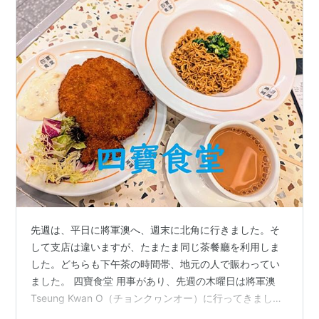
先週は、平日に將軍澳へ、週末に北角に行きました。そ
して支店は違いますが、たまたま同じ茶餐廳を利用しま
した。どちらも下午茶の時間帯、地元の人で賑わってい
ました。 四寶食堂 用事があり、先週の木曜日は將軍澳
Tseung Kwan O（チョンクヮンオー）に行ってきまし
た。私が住んでいる荃灣 Tsuen Wan（チュンワン）から