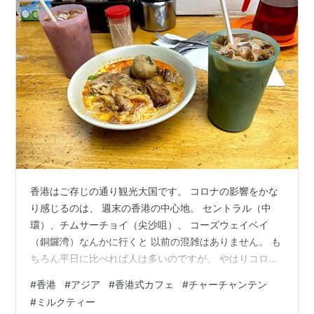
香港はご存じの通り観光大国です。 コロナの影響をかな
り感じるのは、 週末の香港の中心地。 セントラル（中
環）、チムサーチョイ（尖沙咀）、 コーズウェイベイ
（銅鑼湾）なんかに行くと 以前の混雑はありません。 も
ちろん平日に比べれば人は多いのですが、 やはりコロナ
前とは比になりません。 やっぱりあの大混雑は大半が観
#
香港
#
アジア
#
香港式カフェ
#
チャーチャンテン
光客だったんだな～ とコロナ禍になってからつくづく感
#
ミルクティー
じています。 混雑が嫌いなので嬉しいような、 香港経済