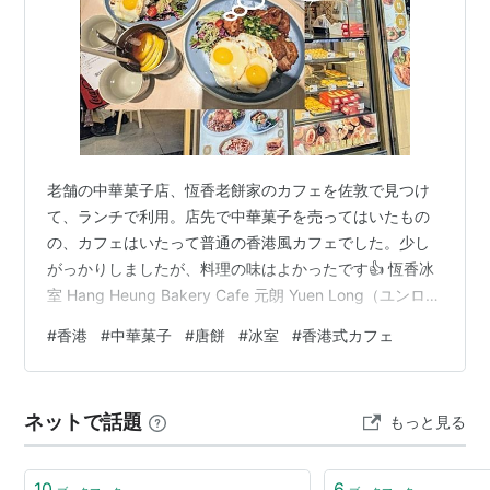
老舗の中華菓子店、恆香老餅家のカフェを佐敦で見つけ
て、ランチで利用。店先で中華菓子を売ってはいたもの
の、カフェはいたって普通の香港風カフェでした。少し
がっかりしましたが、料理の味はよかったです👍 恆香冰
室 Hang Heung Bakery Cafe 元朗 Yuen Long（ユンロ
ン）に本店がある老舗の唐餅（中華菓子）のお店、恆香
#
香港
#
中華菓子
#
唐餅
#
冰室
#
香港式カフェ
老餅家 Hang Heung Cake Shop（ハンヘン・ケーキ・シ
ョップ）。数年前から元朗以外でも支店を見かけるよう
になりましたが、最近、佐敦 Jordan（ジョーダン）を歩
ネットで話題
もっと見る
いているときに、「恆香冰室 Hang Heung Bakery
Cafe（ハンヘン・ベー…
10
6