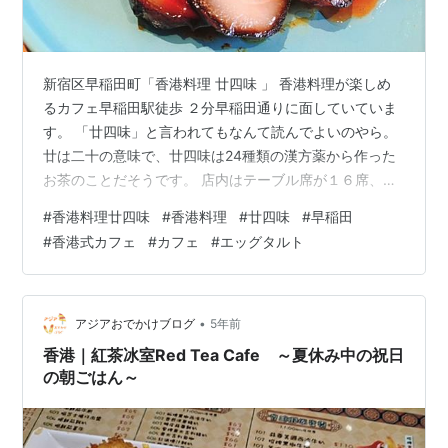
新宿区早稲田町「香港料理 廿四味 」 香港料理が楽しめ
るカフェ早稲田駅徒歩 ２分早稲田通りに面していていま
す。 「廿四味」と言われてもなんて読んでよいのやら。
廿は二十の意味で、廿四味は24種類の漢方薬から作った
お茶のことだそうです。 店内はテーブル席が１６席、カ
ウンター席が３席くらい。 メニューはとっても多いで
#
香港料理廿四味
#
香港料理
#
廿四味
#
早稲田
す。 こちらは「飯・麺・春雨スープ」のメニュー 同じよ
#
香港式カフェ
#
カフェ
#
エッグタルト
うに一品料理のメニュー、点心のメニュー、飲み物・デ
ザートのメニューがあります。 食べたもの 「香港XO醤
炒飯」￥980 パラパラ系で美味しいです。「香港叉焼
飯」￥980 甘辛のタレが香港中華の味 「フカヒレ餃子」
•
アジアおでかけブログ
5年前
￥580 「蝦腸粉」￥…
香港｜紅茶冰室Red Tea Cafe ～夏休み中の祝日
の朝ごはん～