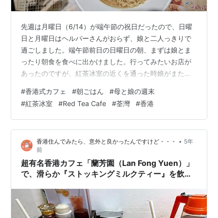
先週は月曜日（6/14）が端午節の祝日だったので、日曜
日と月曜日はヘルパーさんがおらず、娘と二人っきりで
過ごしました。端午節前日の日曜日の朝、まずは娘とま
ったり朝食を食べに出かけました。行ってみたいお店が
あったのですが、紅茶冰室の近くを通った時娘がまたも
や 私、ここ（紅茶冰室Red Tea Cafe）で食べたーい！
#
香港式カフェ
#
朝ごはん
#
母と娘の週末
と言い出したので、紅茶冰室に行きました。 さて今回も
#
紅茶冰室
#
Red Tea Cafe
#
荃灣
#
香港
行ったのは、荃灣の大壩街にある紅茶冰室。荃灣にはも
う一軒紅茶冰室があり、そちらはちょっとはずれにある
ので、やはり大壩街のほうに来てしまいます。 紅茶冰室
•
香港住んでみたら、意外と良かったんですけど・・・
5年
Red Tea Cafe 9時50分、お店に到着しました。前に数名
前
並んでいまし…
超有名香港カフェ「蘭芳園（Lan Fong Yuen）」
で、滑らか『ストッキングミルクティー』を飲
む。