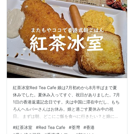
紅茶冰室Red Tea Cafe 娘は7月初めから8月半ばまで夏
休みでした。夏休み入ってすぐ、祝日がありました。7月
1日の香港返還記念日です。夫は中国に滞在中だし、もち
ろんヘルパーさんはお休み。娘と過ごす夏休み中の祝
日。 まずは朝、どこにご飯を食べに行きたい？と娘に聞
いたら、「魚のフライとパンが食べたい！」というので
#
紅茶冰室
#
Red Tea Cafe
#
荃灣
#
香港
紅茶冰室Red Tea Cafeに行きました。紅茶冰室はオープ