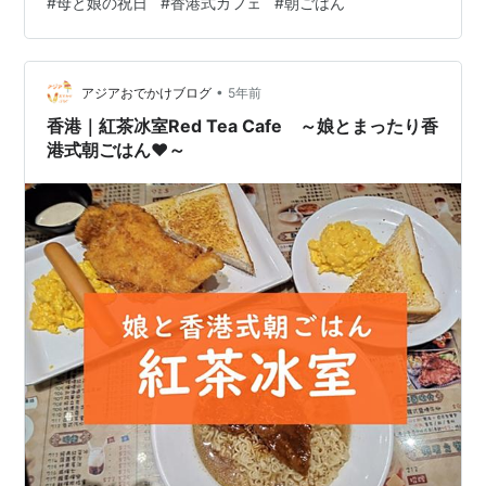
#
母と娘の祝日
#
香港式カフェ
#
朝ごはん
ン当初から、我が家行きつけの冰室（香港式カフェレス
トラン）です。 紅茶冰室Red Tea Cafe 荃灣は本当に沢
山のレストランやカフェがあるのですが、茶餐廳・冰室
（香港式カフェレストラン）の中では、紅茶冰室が一番
•
アジアおでかけブログ
5年前
人気だ…
香港｜紅茶冰室Red Tea Cafe ～娘とまったり香
港式朝ごはん♥～