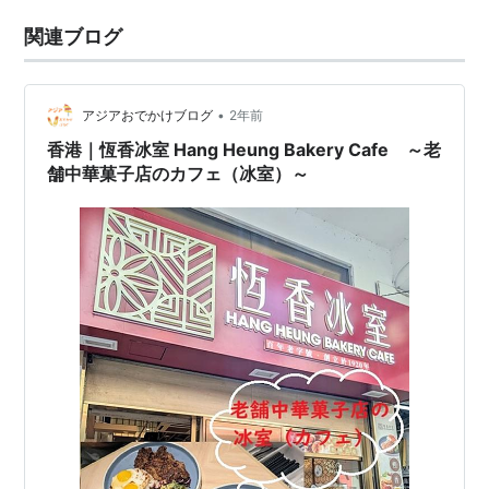
関連ブログ
•
アジアおでかけブログ
2年前
香港｜恆香冰室 Hang Heung Bakery Cafe ～老
舗中華菓子店のカフェ（冰室）～