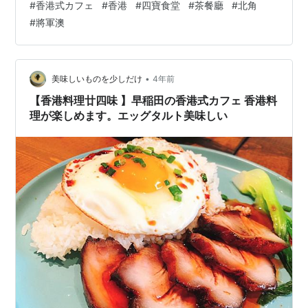
#
香港式カフェ
#
香港
#
四寶食堂
#
茶餐廳
#
北角
かなり遠いので、ただ用事を済ませて帰るだけだともっ
#
將軍澳
たいないと思ったのと、お昼ご飯を食べていなくてお腹
がとても空いていたので、食事をして帰ることにしまし
た。將軍澳はモールが主体の町と言った感じであまり目
新しいお店がないので、どこに行けばいいかな？と思い
•
美味しいものを少しだけ
4年前
ながらモール内をうろうろ。…
【香港料理廿四味 】早稲田の香港式カフェ 香港料
理が楽しめます。エッグタルト美味しい