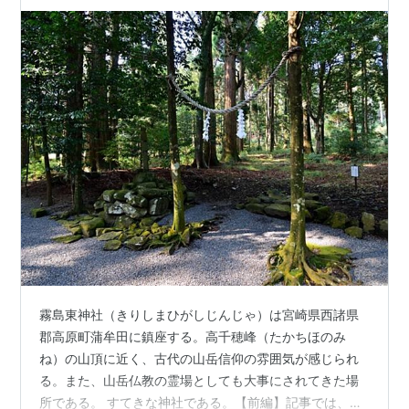
霧島東神社（きりしまひがしじんじゃ）は宮崎県西諸県
郡高原町蒲牟田に鎮座する。高千穂峰（たかちほのみ
ね）の山頂に近く、古代の山岳信仰の雰囲気が感じられ
る。また、山岳仏教の霊場としても大事にされてきた場
所である。 すてきな神社である。【前編】記事では、神