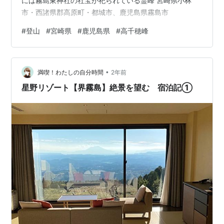
には霧島東神社の社宝が祀られている霊峰 宮崎県小林
市・西諸県郡高原町・都城市、鹿児島県霧島市
#
登山
#
宮崎県
#
鹿児島県
#
高千穂峰
•
満喫！わたしの自分時間
2年前
星野リゾート【界霧島】絶景を望む 宿泊記①