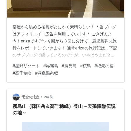
部屋から眺める桜島がとにかく素晴らしい！ ＊当ブログ
はアフィリエイト広告を利用しています＊ ごきげんよ
う！erizaです(^^♪ 今回から３回に分けて、鹿児島弾丸旅
行をレポートしていきます！ 通常erizaの旅行記は、下記
のサブブログで綴っているのですが、いやはやまだ２年
前の旅行すらレポートが終わっていない有様なのです
#
星野リゾート
#
界霧島
#
鹿児島
#
桜島
#
絶景の宿
よ。ということで、特別編のスタートです。 熱海大観
#
高千穂峰
#
霧島温泉郷
荘、HIYORIオーシャンリゾート沖縄、ホテルインディゴ
軽井沢 等々の宿泊記まとめ コロナ禍でずっと飛行機には
乗っていないから、久しぶりすぎてちょっと緊張。。。
あっという間に、鹿児島空港に到着！！ 界 霧島 鹿児島
•
思念の滝壺
2年前
県霧島市霧島田…
霧島山（韓国岳＆高千穂峰）登山～天孫降臨伝説
の地～