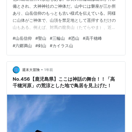
備とされ、大神神社のご神体だ。山中には磐座が三か所
あり、山岳信仰のもっとも古い様式を伝えている。同様
に山体がご神体で、山頂を禁足地として遥拝するだけの
山もある。例えば、対馬の龍良山（たてらやま）、近江
の赤神山（太郎坊山）などだ。 恐山は貞観4年（862年）
#
山岳信仰
#
聖山
#
三輪山
#
恐山
#
高千穂峰
に慈覚大師（円仁）が開山し、後に曹洞宗の宏智聚覚が
#
六郷満山
#
剣山
#
カイラス山
中興した。しかし、信仰の基本は地蔵信仰で、宇曽利
湖、極楽浜、百三十六地獄などの景観で「死者に会え
る・死者を弔う山」の様相を呈する。同様の仮想現実
は、月山、葉山、白山、立山、高野山、那智妙法山など
•
週末大冒険
1年前
にある。 両子山は国東半島の盟主だ。この地に養老年…
No.456【鹿児島県】ここは神話の舞台！！「高
千穂河原」の荒涼とした地で鳥居を見上げた！