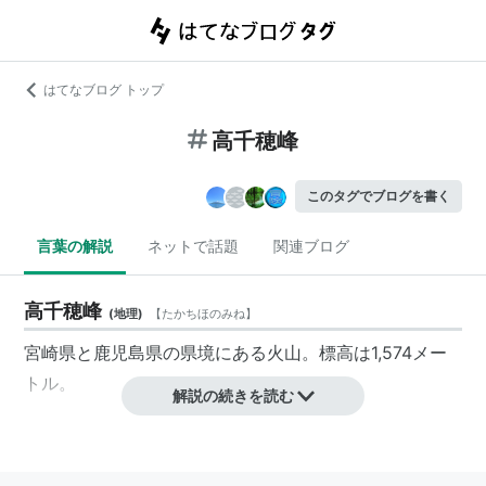
はてなブログ トップ
高千穂峰
このタグでブログを書く
言葉の解説
ネットで話題
関連ブログ
高千穂峰
(
地理
)
【
たかちほのみね
】
宮崎県と鹿児島県の県境にある火山。標高は1,574メー
トル。
解説の続きを読む