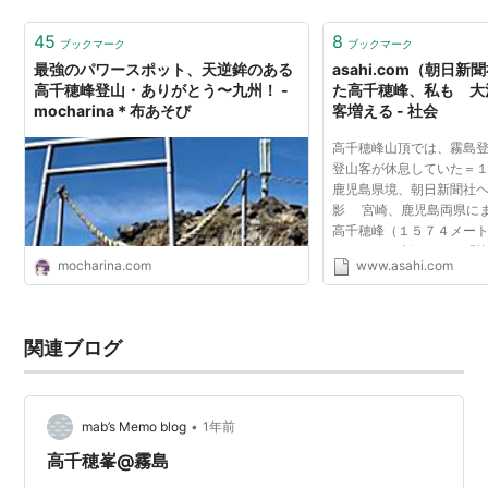
島権現社（霧島神宮）の仮宮が置かれたところだ。 待世
神社跡 西御在所霧島権現社はもともとは高千穂峰の…
45
8
ブックマーク
ブックマーク
最強のパワースポット、天逆鉾のある
asahi.com（朝日
高千穂峰登山・ありがとう〜九州！ -
た高千穂峰、私も 大
mocharina＊布あそび
客増える - 社会
高千穂峰山頂では、霧島
登山客が休息していた＝
鹿児島県境、朝日新聞社
影 宮崎、鹿児島両県に
高千穂峰（１５７４メー
えている。大河ドラマ「
mocharina.com
www.asahi.com
治さんが演じる坂本龍馬
峰を登るシーンが...
関連ブログ
•
mab’s Memo blog
1年前
高千穂峯@霧島