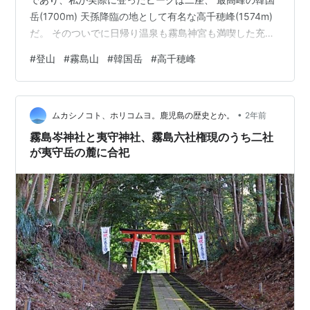
岳(1700m) 天孫降臨の地として有名な高千穂峰(1574m)
だ。 そのついでに日帰り温泉も霧島神宮も満喫した充実
した一日となる。 はじめに 山行録 5:55 えびの高原出発
#
登山
#
霧島山
#
韓国岳
#
高千穂峰
7:05 韓国岳山頂 9:10 えびの高原へ下山 10:30 高千穂河
原出発 11:40 高千穂峰山頂 12:30 高千穂河原へ下山 日帰
り温泉：霧島国際ホテル 霧島神宮へ 無事帰還 総括 山行
•
録 白鳥温泉で素泊まりした前夜から、朝は4:30に起床。
ムカシノコト、ホリコムヨ。鹿児島の歴史とか。
2年前
霧島山の…
霧島岑神社と夷守神社、霧島六社権現のうち二社
が夷守岳の麓に合祀