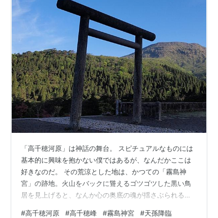
「高千穂河原」は神話の舞台。 スピチュアルなものには
基本的に興味を抱かない僕ではあるが、なんだかここは
好きなのだ。 その荒涼とした地は、かつての「霧島神
宮」の跡地。火山をバックに聳えるゴツゴツした黒い鳥
居を見上げると、なんか心の奥底の魂が揺さぶられるよ
うな気持ちにもなる。 この光景が見たくって、何度もア
#
高千穂河原
#
高千穂峰
#
霧島神宮
#
天孫降臨