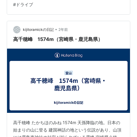
プローチしたよな。今宵はその思い出を振り返ってみよ
#
ドライブ
うと思うのだ。 ちなみに宮崎県の渓谷と滝が美しい「高
千穂峡」とは別物なので注意ね。高千穂峡も最高にいい
場所だけどね。 標高970m、紅葉は一足早く始まって 夕
暮れ時、僕は監視下に置かれた 日本の夜明けはここから
•
kijitoramickの日記
2年前
始まる 住所・スポット情報 標高97…
高千穂峰 1574m（宮崎県・鹿児島県）
高千穂峰 たかちほのみね 1574m 天孫降臨の地。日本の
始まりの山に登る 建国神話の地という伝説があり、山頂