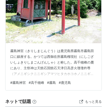
霧島神宮（きりしまじんぐう）は鹿児島県霧島市霧島田
口に鎮座する。かつては西御在所霧島権現社（にしござ
いしょきりしまごんげんしゃ）と称した。高千穂峰の麓
にあり、主祭神は天饒石国饒石天津日高彦火瓊瓊杵尊
（アメニギシクニニギシアマツヒタカホコホノニニギノ
ミコト）。高千穂峰は天孫降臨の場所とも伝わる。そし
#
霧島神宮
#
高千穂峰
#
霧島
#
鹿児島
て、御鉢と呼ばれる巨大な火口があり、かなり活発な火
山でもある。 「待世神社跡（まつせじんじゃあと）」と
いうのが、霧島神宮の南にほうへ5㎞くらいの位置にあ
ネットで話題
もっと見る
る。場所は霧島中学校の裏手のほう。ここは西御在所霧