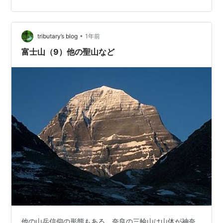
国岳。 下山途中に振り返る。 この火口の周り、本当に暴
風で時々座り込む。 帰りもビビりながら、火口を覗いて
みる。 火口越しに、桜島。 手前はピンク色のミヤマキリ
•
シマ。この火口にもたくさん咲くころにいつか来てみた
tributary’s blog
1年前
い。 FUJIFILM X-T30, XF18mmF2 撮影日 2…
富士山（9）他の聖山など
他の山岳信仰の形態もある。奈良の三輪山は山体が神奈