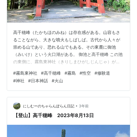
高千穂峰（たかちほのみね）は存在感がある。山容もさ
ることながら、大きな噴火もしばしば。古代から人々が
崇める山であり、恐れる山でもある。その東麓に御池
（みいけ）という火口湖がある。 御池と高千穂峰 この池
の東側に、霧島東神社（きりしまひがしじんじゃ）が鎮
座する。場所は宮崎県西諸県郡高原町蒲牟田。かつての
#
霧島東神社
#
高千穂峰
#
霧島
#
性空
#
修験道
日向国諸県郡高原（たかはる）のうちである。 霧島東神
#
神社
#
日本神話
#
火山
社から山頂までは直線距離で4㎞ほど。また、高千穂峰山
頂は飛地境内となっている。じつは、山頂に突き刺さっ
ている天之逆鉾（あまのさかほこ）は霧島東神社の社宝
である。 天孫降臨伝説の山の中腹に 霧島東御在所両所権
•
にしむーのちゃらんぽらん日記
3年前
現 高千穂峰の山腹に 火闌降尊と火明尊 …
【登山】高千穂峰 2023年8月13日