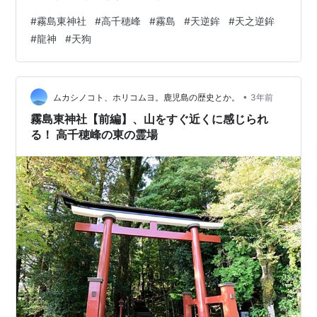
社のあらましや、参道から本殿にかけての様子をまとめ
#
霧島東神社
#
高千穂峰
#
霧島
#
天逆鉾
#
天之逆鉾
た。 rekishikomugae.net まだまだ気になるところがたく
#
龍神
#
天狗
さんある、霧島東神社には。 天之逆鉾 坂本龍馬が引っこ
抜く 引き抜いた男がもう一人 レプリカっぽい 錫杖院跡
神竜の泉社 天狗堂 祓所 旧参道口 天之逆鉾 高千穂峰の山
頂の天之逆鉾（あまのさかほこ）は、霧島東神社の社宝
•
ムカシノコト、ホリコムヨ。鹿児島の歴史とか。
3年前
である。ま…
霧島東神社【前編】、山をすぐ近くに感じられ
る！ 高千穂峰の東の霊場