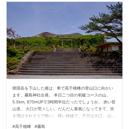
韓国岳を下山した後は、車で高千穂峰の登山口に向かい
ます。霧島神社出発。 本日二つ目の初級コースの山、
5.5km, 670mUPで3時間半位だったでしょうか。 赤い登
山道。 火口が荒々しい。だんだん暴風になってきて、吹
き飛ばされそうで怖い。 狭い稜線で、片方は火口。 山頂
は360度のビュー。 一番奥の山が、先ほど登ってきた韓
#
高千穂峰
#
霧島