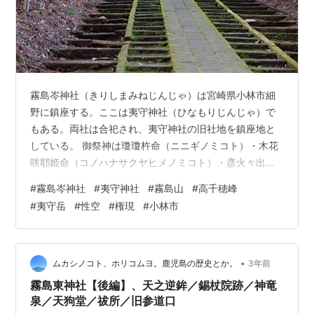
霧島岑神社（きりしまみねじんじゃ）は宮崎県小林市細
野に鎮座する。ここは夷守神社（ひなもりじんじゃ）で
もある。両社は合祀され、夷守神社の旧社地を鎮座地と
している。 御祭神は瓊瓊杵命（ニニギノミコト）・木花
咲耶姫命（コノハナサクヤヒメノミコト）・彦火々出見
命（ヒコホホデミノミコト）・豊玉姫命（トヨタマヒメ
#
霧島岑神社
#
夷守神社
#
霧島山
#
高千穂峰
ノミコト）・鸕鷀草葺不合命（ウガヤフキアエズノミコ
#
夷守岳
#
性空
#
権現
#
小林市
ト）・玉依姫命（タマヨリヒメノミコト）。日向三代
（ひむかんさんだい）がそれぞれ夫婦で祭られている。
夷守神社も御祭神は同じ。 明治時代に合祀される 霧島山
中央六所権現（霧島岑神社） 雛守六所権現（夷守神社）
•
ムカシノコト、ホリコムヨ。鹿児島の歴史とか。
3年前
巨樹の並ぶ参道を奥へ 中央と、西と、東と …
霧島東神社【後編】、天之逆鉾／錫杖院跡／神竜
泉／天狗堂／祓所／旧参道口