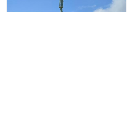
午前4時30分に自宅を出発する。お盆期間中とはいえ、
この時間帯の車は少ない。高原ICで降り、R223を経て県
道480号に入り、午前8時頃に高千穂河原ビジターセンタ
ーに到着する。駐車料金は１日500円で後払い式だ。ト
イレ、水飲み場、自動販売機に売店と諸々が完備されて
いる。 8時15分にビジターセンター前の鳥居から出発
#
登山
#
高千穂峰
#
天の逆鉾
し、古宮址を向かって右に進み登山道に入る。石畳の道
からやがて石階段にかわる。樹木帯を抜けるとガレ場の
急登となる。岩に黄色の印しがついているので、そこに
•
沿って登ると良い。やみくもに登るのはナンセンスで視
Blue Wave
3年前