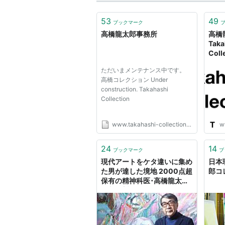
53
49
ブックマーク
高橋龍太郎事務所
高橋
Taka
Coll
ただいまメンテナンス中です。
高橋コレクション Under
construction. Takahashi
Collection
www.takahashi-collection.com
ww
24
14
ブックマーク
ブ
現代アートをケタ違いに集め
日本
た男が達した境地 2000点超
郎コ
保有の精神科医･高橋龍太郎
の収集哲学