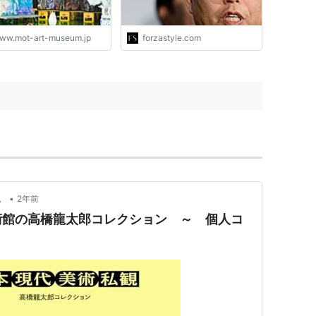
ww.mot-art-museum.jp
forzastyle.com
•
。
2年前
術館の高橋龍太郎コレクション ～ 個人コ