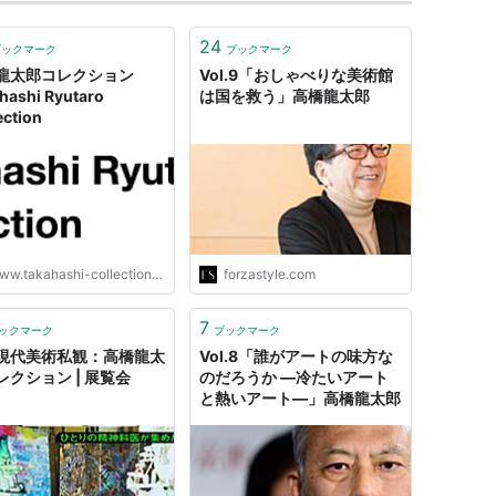
24
ブックマーク
ブックマーク
龍太郎コレクション
Vol.9「おしゃべりな美術館
hashi Ryutaro
は国を救う」高橋龍太郎
ection
w.takahashi-collection.com
forzastyle.com
7
ックマーク
ブックマーク
現代美術私観：高橋龍太
Vol.8「誰がアートの味方な
レクション | 展覧会
のだろうか ―冷たいアート
と熱いアート―」高橋龍太郎