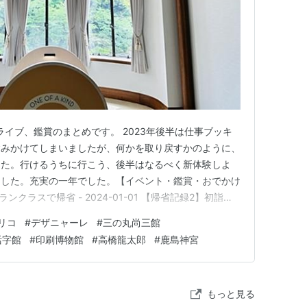
ライブ、鑑賞のまとめです。 2023年後半は仕事ブッキ
病みかけてしまいましたが、何かを取り戻すかのように、
した。行けるうちに行こう、後半はなるべく新体験しよ
ました。充実の一年でした。【イベント・鑑賞・おでかけ
クラスで帰省 - 2024-01-01 【帰省記録2】初詣／
 【帰省記録3】ホースレジャーinしちのへ - 2024-01-03 -
リコ
#
デザニャーレ
#
三の丸尚三館
製味噌づくりのworkshop 2024…
活字館
#
印刷博物館
#
高橋龍太郎
#
鹿島神宮
もっと見る