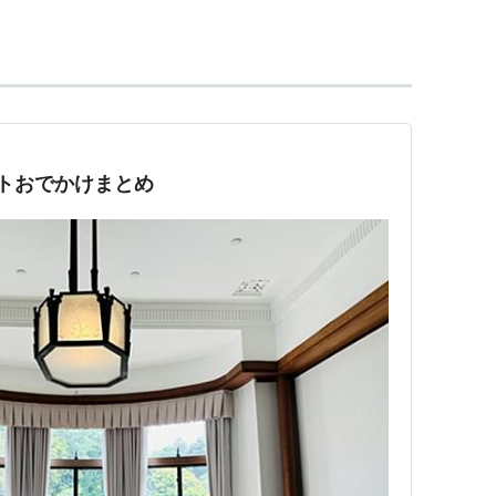
ス、戦後には高橋ユニオンズ(1955年のみトンボユ
任し、2005年には第1回日本サッカー殿堂入り。
ントおでかけまとめ
院議員。