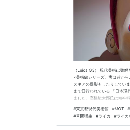
（Leica Q3） 現代美術
×美術館シリーズ。実は昔から
スキアの撮影もしたりしています
まで日行われている 「日本現
ました。高橋龍太郎氏は精神科
日本現代美術の最も重要な蓄積と
#
東京都現代美術館
#
MOT
#
彌生｜横尾忠則｜森山大道｜荒
#
草間彌生
#
ライカ
#
ライカ
どなど一部を列挙しても美術…