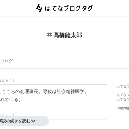
高橋龍太郎
連ブログ
うたろう
】
はてな
法人こころの会理事長。専攻は社会精神医学。
はてな
れている。
はてな
Copyrig
うたろう
】
解説の続きを読む
、愛媛県生まれ。