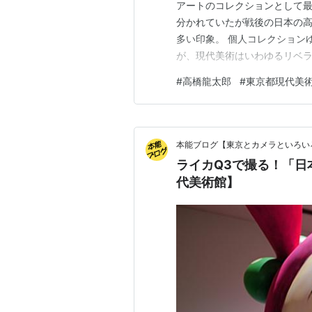
アートのコレクションとして最
分かれていたが戦後の日本の高
多い印象。 個人コレクション
が、現代美術はいわゆるリベラ
ンナーレ「表現の不自由展・
#
高橋龍太郎
#
東京都現代美
側の批判だけが掲載されていた
目を向けてはいけないが、その
本能ブログ【東京とカメラといろい
ライカQ3で撮る！「日
代美術館】