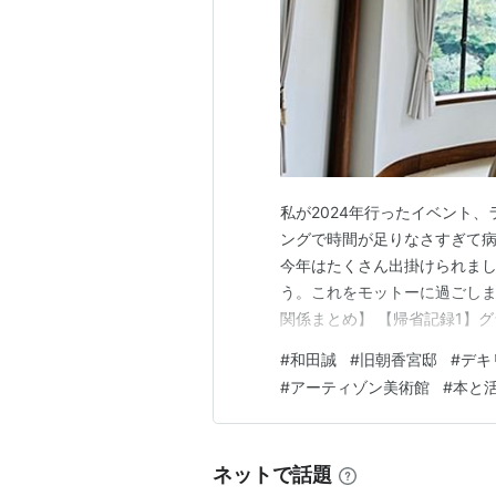
私が2024年行ったイベント、
ングで時間が足りなさすぎて
今年はたくさん出掛けられま
う。これをモットーに過ごし
関係まとめ】 【帰省記録1】グラン
買い物／見学 - 2024-01-02
#
和田誠
#
旧朝香宮邸
#
デキ
Paddbre - 生麹をつかった自家
#
アーティゾン美術館
#
本と
ネットで話題