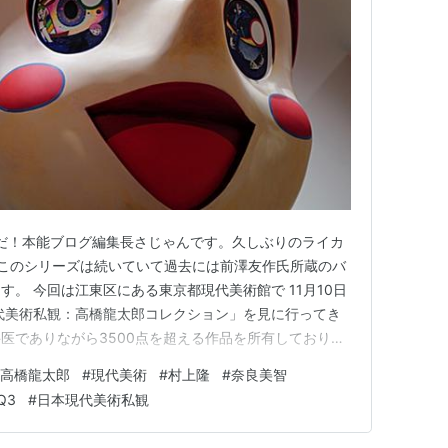
は難解だ！本能ブログ編集長さじゃんです。久しぶりのライカ
このシリーズは続いていて過去には前澤友作氏所蔵のバ
。 今回は江東区にある東京都現代美術館で 11月10日
代美術私観：高橋龍太郎コレクション」を見に行ってき
医でありながら3500点を超える作品を所有しており、
呼ばれています。 （Leica Q3） 出品作家は、｜草間
高橋龍太郎
#
現代美術
#
村上隆
#
奈良美智
木経惟｜合田佐和子｜空山 基｜奈良美智｜村上 隆｜な
Q3
#
日本現代美術私観