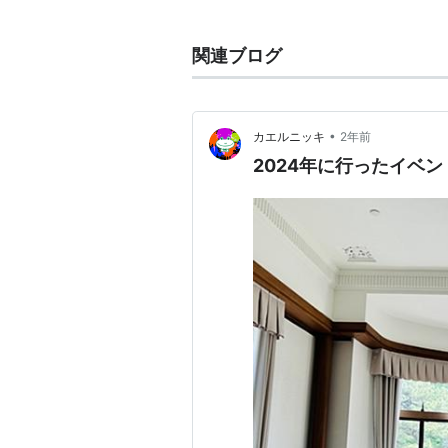
戦前、大日本麦酒の社長となった。
また、戦前にはプロ野球のイーグル
関連ブログ
ニオンズ)のオーナーとなった。
さらに、日本サッカー協会会長を歴
•
カエルニッキ
2年前
1946年貴族院議員。
2024年に行ったイベ
1947年日本商工会議所会頭、参議
1951年通産大臣。
1967年12月22日逝去。