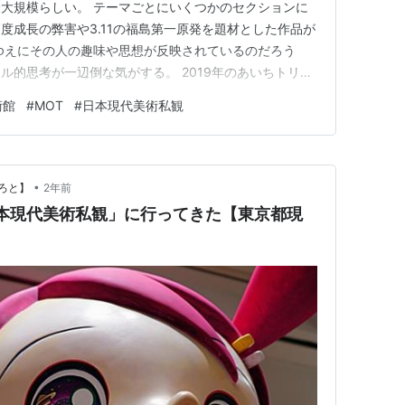
大規模らしい。 テーマごとにいくつかのセクションに
度成長の弊害や3.11の福島第一原発を題材とした作品が
ゆえにその人の趣味や思想が反映されているのだろう
ル的思考が一辺倒な気がする。 2019年のあいちトリエ
その後」の炎上時には雑誌「美術手帖」はとにかく主催者
術館
#
MOT
#
日本現代美術私観
ことにも通じる。 もちろん3.11の原発の負の側面から
逆の側面もある。…
•
ろと】
2年前
本現代美術私観」に行ってきた【東京都現