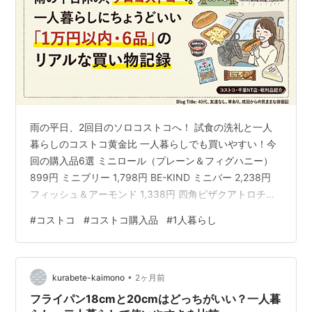
雨の平日、2回目のソロコストコへ！ 試食の洗礼と一人
暮らしのコストコ黄金比 一人暮らしでも買いやすい！今
回の購入品6選 ミニロール（プレーン＆フィグハニー）
899円 ミニブリー 1,798円 BE-KIND ミニバー 2,238円
フィッシュ＆アーモンド 1,338円 四角ピザクアトロチー
ズ 1,380円 オイコス ピーチ 1,298円 180円ホットドッグ
#
コストコ
#
コストコ購入品
#
1人暮らし
と880円の破壊力で完全に勝利！フードコートで大満足
コストコホールセール 千葉ニュータウン倉庫店 雨の平
日、2回目のソロコストコへ！ 朝、優雅に資さんうどん
•
を食べてしばらくのんびりしておりましたが、せっかく
kurabete-kaimono
2ヶ月前
の平日休みなので、先月会員にな…
フライパン18cmと20cmはどっちがいい？一人暮