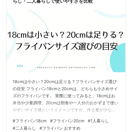
らし・二人暮らしで使いやすさを比較
18cmは小さい？20cmは足りる？フライパンサイズ選び
の目安 フライパン18cmと20cmは、どちらも小さめサイ
ズのフライパンです。 実際に使ってみると、18cmはお
弁当や少量調理、20cmは朝食や一人分のおかずまで使い
やすいサイズ感というイメージですが、作る量が少なめ
なら18cmでもちょうどよく使えます。 一方で、二人分
#
フライパン18cm
#
フライパン20cm
#
1人暮らし
のメイン料理をしっかり作りたい場合は、20cmだけでは
#
二人暮らし
#
フライパン おすすめ
小さく感じることもあります。 この記事では、フライパ