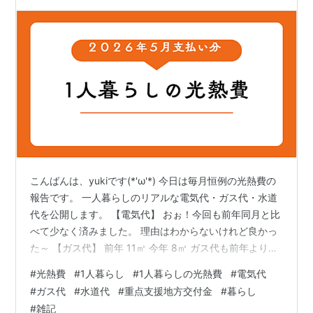
こんばんは、yukiです(*'ω'*) 今日は毎月恒例の光熱費の
報告です。 一人暮らしのリアルな電気代・ガス代・水道
代を公開します。 【電気代】 おぉ！今回も前年同月と比
べて少なく済みました。 理由はわからないけれど良かっ
た～ 【ガス代】 前年 11㎥ 今年 8㎥ ガス代も前年よりけ
っこう少なく済みました！ 【水道代】 水道代は２か月分
#
光熱費
#
1人暮らし
#
1人暮らしの光熱費
#
電気代
です。 11㎥で１,670円でした。 ・・・・あれ？？ 安す
#
ガス代
#
水道代
#
重点支援地方交付金
#
暮らし
ぎておかしいと思ってよく見たら 「重点支援地方交付金
#
雑記