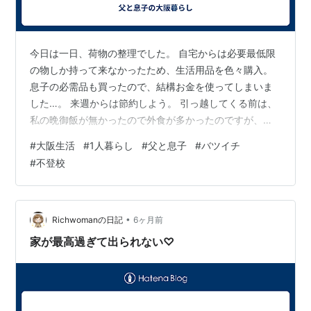
今日は一日、荷物の整理でした。 自宅からは必要最低限
の物しか持って来なかったため、生活用品を色々購入。
息子の必需品も買ったので、結構お金を使ってしまいま
した…。 来週からは節約しよう。 引っ越してくる前は、
私の晩御飯が無かったので外食が多かったのですが、来
週からは息子もいる。 呑んで帰宅するのは控えないとい
#
大阪生活
#
1人暮らし
#
父と息子
#
バツイチ
けません。 今日、色々と手配した商品も届きました。そ
#
不登校
の中に冷蔵庫があり、ビールが冷やせるのはちょっと嬉
しい。 マンションの下に格安スーパーがあるので、調味
料やレトルト食品などを買いに行きました。 なぜか周り
は、私と同年代かそれ以上の男性ばかり。 なんとなく…
•
Richwomanの日記
6ヶ月前
皆寂しそうに見える。 私もその1…
家が最高過ぎて出られない♡