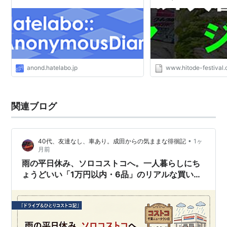
anond.hatelabo.jp
www.hitode-festival
関連ブログ
•
40代、友達なし、車あり。成田からの気ままな徘徊記
1ヶ
月前
雨の平日休み、ソロコストコへ。一人暮らしにち
ょうどいい「1万円以内・6品」のリアルな買い物
記録