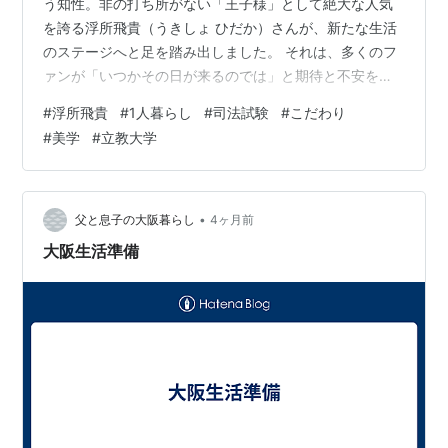
う知性。非の打ち所がない「王子様」として絶大な人気
を誇る浮所飛貴（うきしょ ひだか）さんが、新たな生活
のステージへと足を踏み出しました。 それは、多くのフ
ァンが「いつかその日が来るのでは」と期待と不安を抱
きながら注目していた、「1人暮らし」のスタートです。
#
浮所飛貴
#
1人暮らし
#
司法試験
#
こだわり
バラエティ番組などで明かされる、彼の新生活のエピソ
#
美学
#
立教大学
ード。そこには、単なる「自立」という言葉では片付け
られない、浮所さんならではの「美学」と「こだわり」
が凝縮されていました。 「1人暮らしを始めて、生活スタ
イルはどう変わったの？」 「司法試験の勉強と芸能活
•
父と息子の大阪暮らし
4ヶ月前
動、忙しい中でどんな部屋に住んでいるの…
大阪生活準備