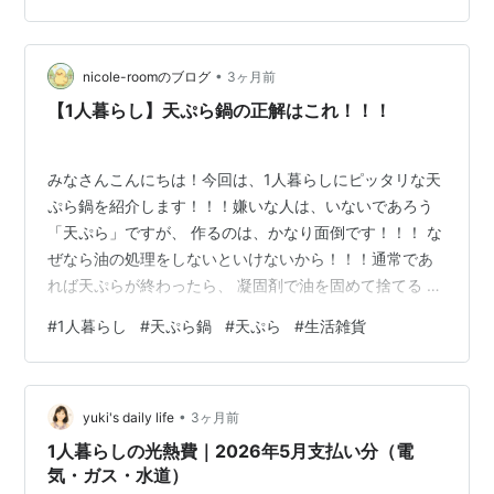
ン18cmと20cmの違いを、一人暮らし・二人暮らし・お
弁当・朝食・副菜の使いやすさで比較します。 フライパ
ン18cm・20cmの価格をチェック 18cmは少量調理向
•
nicole-roomのブログ
3ヶ月前
き…
【1人暮らし】天ぷら鍋の正解はこれ！！！
みなさんこんにちは！今回は、1人暮らしにピッタリな天
ぷら鍋を紹介します！！！嫌いな人は、いないであろう
「天ぷら」ですが、 作るのは、かなり面倒です！！！ な
ぜなら油の処理をしないといけないから！！！通常であ
れば天ぷらが終わったら、 凝固剤で油を固めて捨てる or
油の再利用のためにオイルポットに保管すると いう選択
#
1人暮らし
#
天ぷら鍋
#
天ぷら
#
生活雑貨
肢になるかと思います！！！しかし！今回紹介する天ぷ
ら鍋は、そんなこと考えなくてもよいのです！！ 以下の
動画を見てもらえれば、すべて理解できるでしょう
•
（笑）ニコルライフさんが紹介してました！
yuki's daily life
3ヶ月前
www.youtube.com商品リンクはここに貼っておきますの
1人暮らしの光熱費｜2026年5月支払い分（電
で、今すぐGET！！【楽天1位…
気・ガス・水道）