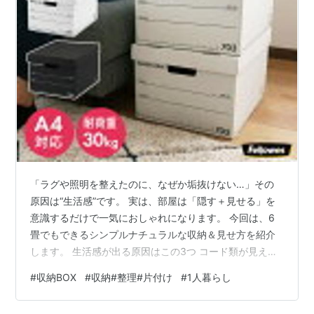
「ラグや照明を整えたのに、なぜか垢抜けない…」その
原因は“生活感”です。 実は、部屋は「隠す＋見せる」を
意識するだけで一気におしゃれになります。 今回は、6
畳でもできるシンプルナチュラルな収納＆見せ方を紹介
します。 生活感が出る原因はこの3つ コード類が見えて
いる 日用品のパッケージがそのまま 色がバラバラ 👉 ポ
#
収納BOX
#
収納#整理#片付け
#
1人暮らし
イント「部屋＝色数を減らす」が基本 ①隠す収納で一気
に垢抜ける 収納ボックス ナチュラルカラー（ホワイト・