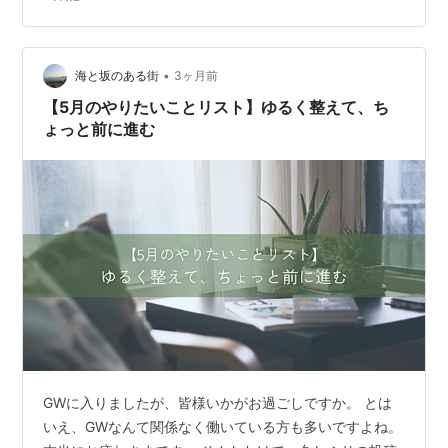
による減免済額 2,376円」との記載がありました。 とい
うことは、本来は4,046円ですね。 安くなってありがた
いです。 いつも安定したグラフにちょ…
•
海と坂のある街
3ヶ月前
【5月のやりたいことリスト】ゆるく整えて、ち
ょっと前に進む
GWに入りましたが、皆様いかがお過ごしですか。 とは
いえ、GWなんて関係なく働いている方も多いですよね。