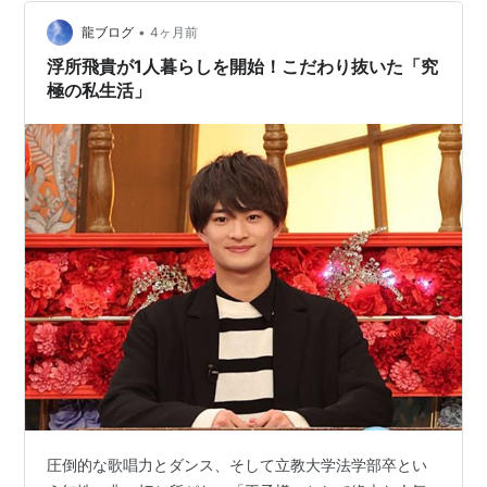
ベージュ・アイボリー） フタ付きが最強 そのまま重ねて
•
使ってもおしゃれで使いやすい収納ボックス。 【フルブ
龍ブログ
4ヶ月前
ラック特別価格！！3/2〜5/31】【 バンカーズボックス
浮所飛貴が1人暮らしを開始！こだわり抜いた「究
703s B…
極の私生活」
圧倒的な歌唱力とダンス、そして立教大学法学部卒とい