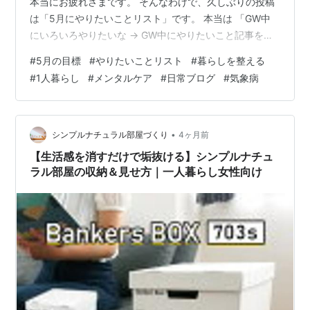
本当にお疲れさまです。 そんなわけで、久しぶりの投稿
は「5月にやりたいことリスト」です。 本当は 「GW中
にいろいろやりたいな → GW中にやりたいこと記事を書
こう！」 と思っていたのですが、どう考えてもGW中に
#
5月の目標
#
やりたいことリスト
#
暮らしを整える
終わる気がしなかったので、期間を5月いっぱいに延ばし
#
1人暮らし
#
メンタルケア
#
日常ブログ
#
気象病
ました。 ① 暮らしを整える ゆる大掃除 壁のマスキング
テープ貼り直し 洋服収納の改善 ② 心を満たす時間をつ
くる 読書する（『ペスト』『ナイン・ストーリーズ』）
展覧会に行く ③ 自分のための行動 まつ毛パーマ・眉毛
•
シンプルナチュラル部屋づくり
4ヶ月前
カット 元同期…
【生活感を消すだけで垢抜ける】シンプルナチュ
ラル部屋の収納＆見せ方｜一人暮らし女性向け