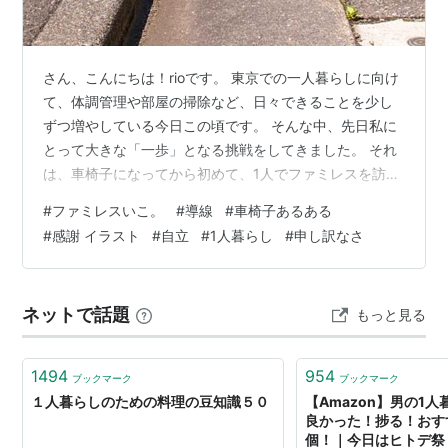
さん、こんにちは！rioです。 東京での一人暮らしに向け
て、体調管理や部屋の掃除など、日々できることを少し
ずつ増やしている今日この頃です。 そんな中、先日私に
とって大きな「一歩」となる挑戦をしてきました。 それ
は、車椅子になってから初めて、1人でファミレスを訪れ
たことです。 健常者の頃は、お腹が空いたら何も考えず
#
ファミレスいこ。
#
導線
#
車椅子あるある
にふらっと入っていた身近な飲食店。しかし、車椅子生
#
感謝 イラスト
#
自立
#
1人暮らし
#
申し訳なさ
活になり、外出の回数自体が減ってからは、心理的なハ
ードルがぐっと上がった場所でもありました。 今回は、
久しぶりの外食で感じたリアルな緊張感と、そこで出会
ネットで話題
もっと見る
った温かい店員さんの対応についてお話しします。 「当
たり前」が「挑戦」に変わるという…
1494
954
ブックマーク
ブックマーク
１人暮らしのための料理の豆知識５０
【Amazon】男の1
良かった！捗る！おす
個！｜今日はヒトデ祭