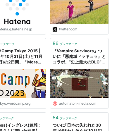
、お知らせなど
https://t.co/WRrfAxPDaP"
atena.g.hatena.ne.jp
twitter.com
86
ックマーク
ブックマーク
Camp Tokyo 2015 |
『Vampire Survivors』つ
5年10月31日(土)と11月
いに『悪魔城ドラキュラ』と
日)の2日間、「More
コラボ、“史上最大のDLC”と
lishing」をテーマに
して10月31日に配信へ。ヴ
dCamp Tokyo 2015 を
ァンパイアのいないゲーム
します!
に、ヴァンパイアハンターが
来る - AUTOMATON
okyo.wordcamp.org
automaton-media.com
54
ックマーク
ブックマーク
ress(イングレス)速報 :
ついに｢日本の失われた30
島さんに聞いた結果】
年｣が終わりそうだ 10月31