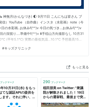
ッフ
年🐍 神無月(かんなづき) 🌓 9月11日 こんにちは皆さん ブ
信）YouTube （自作曲）インスタ（水彩画）note（今
彩画..お休みf(^^)v 今日の気づき...お休みf(^^)v
今回の深掘り….準備中f(^^)v ⬇️手稲山方向撮影なし 10月31
0℃ (平年5.1℃) 実際の最低気温…10.1℃ 予想最高15℃
14.6℃ 今日の一句 パスf(^^)v 何はともあれ……
#
キッズクリニック
が記念日〜
apon/data00/birth-1031.htm
もっと見る
rapon/data04/death-1031.htm
rapon/data02/media-1031.htm
290
ブックマーク
ブックマーク
8年10月31日(水) をもっ
稲田朋美 on Twitter: "衆議
はてな認証APIの提供を
院が解散されました！ 19日
します。それに伴い、
からの選挙戦、最後まで突っ
uthへ移行をお願いいた
走ります！10月31日投開票
 - はてなの日記 - 機能
日です🎃