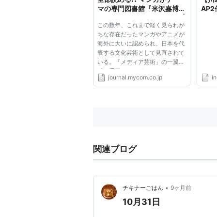
マの専門図書館『米沢嘉博記
AP
念図書館』が10月31日開館 |
倍は
この数年、これまで軽く見られが
ライフ | マイコミジャーナル
定
ちな存在だったマンガやアニメが
海外に大いに認められ、日本を代
表する文化芸術として見直されて
いる。「メディア芸術」の一翼を
成す重要なカテゴリとして捉えら
journal.mycom.co.jp
in
れてもおり、学術的な研究対象と
して本格的に研究を行う大学も少
なくない。そうした中、10月31
日、東京・御茶の水の明治大学...
関連ブログ
•
チキナーごはん
9ヶ月前
10月31日