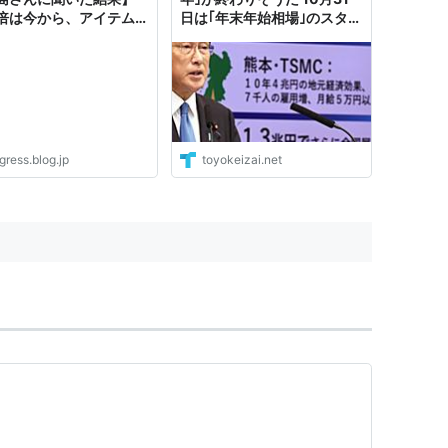
2倍は今から、アイテム3
日は｢年末年始相場｣のスター
10月31日前後からで確
トになる
gress.blog.jp
toyokeizai.net