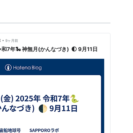
•
ボ
9ヶ月前
 令和7年🐍 神無月(かんなづき) 🌓 9月11日
ン記念日）