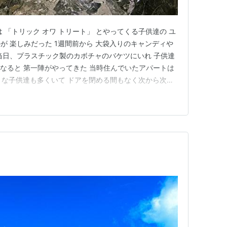
 「トリック オワ トリート」 とやってくる子供達の ユ
が 楽しみだった 1週間前から 大袋入りのキャンディや
当日、プラスチック製のカボチャのバケツにいれ 子供達
になると 第一陣がやってきた 当時住んでいたアパートは
小さな子供達も多くいて ドアを閉める間もなく次から次へ
 石器人もいたなぁ🤭 それが当たり前だった1990年代
ったら見知らぬ家には行かない そういう風潮になり 以前