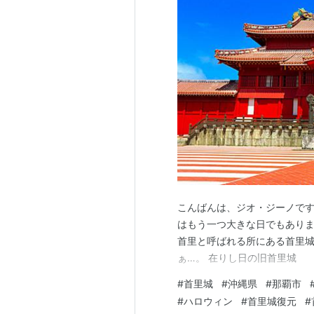
こんばんは、ジオ・ジーノです
はもう一つ大きな日でもあります
首里と呼ばれる所にある首里城
ぁ…。 在りし日の旧首里城
#
首里城
#
沖縄県
#
那覇市
#
ハロウィン
#
首里城復元
#