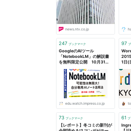
変更
news.ntv.co.jp
h
247
97
ブックマーク
ブ
GoogleのAIツール
Word
「NotebookLM」の解説書
201
を無料限定公開 10月31日
1日(
まで
Pub
Wor
開催
edu.watch.impress.co.jp
t
73
61
ブックマーク
ブ
【レポート】冬コミの新刊が
Ing
全部読める!? マンガがテー
【川