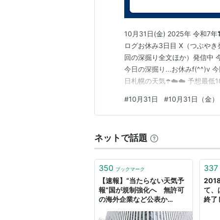
はてなダイアラー・はてなスタ
10月31日(金) 2025年 令和7
没
ログお休み3日目 X（つぶやき発
回の深掘り全文ほか）発信中 今日の水
出来事
今日の深掘り...お休みf(^^)v 
日札幌の天気☂️☁️☁️ 予想最低1
参照
(平年13.1℃) 実際の最高気温…
#
10月31日
#
10月31日（金）
10月31日 - Wikipedia
10月31日 今日は何の日〜毎日
http://www.d4.dion.ne.jp/~war
ネットで話題
http://www.d4.dion.ne.jp/~wa
http://www.d4.dion.ne.jp/~wa
350
337
ブックマーク
【速報】“当たらない天気予
201
報”国が規制強化へ 無許可
て、
*
リスト
：
リスト::○月○日
の海外企業など公表か
終了
（2025年10月31日掲載）｜
OA
日テレNEWS NNN
します