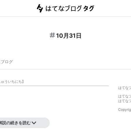
10月31日
連ブログ
じゅういちにち
】
はてな
はてな
はてな
Copyrig
解説の続きを読む