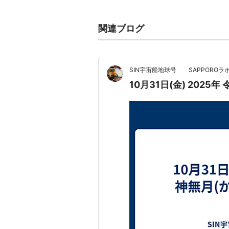
2006-10-31
2007-10-31
関連ブログ
2008-10-31
2009-10-31
2010-10-31
SIN宇宙船地球号 SAPPOROラ
10月31日(金) 2025年
記念日
予定
誕生
著名人
1976年 山本耕史（俳優）
1980年 中村憲剛 (サッカー)
1981年 斉藤瞳（歌手：メロ
フィクション