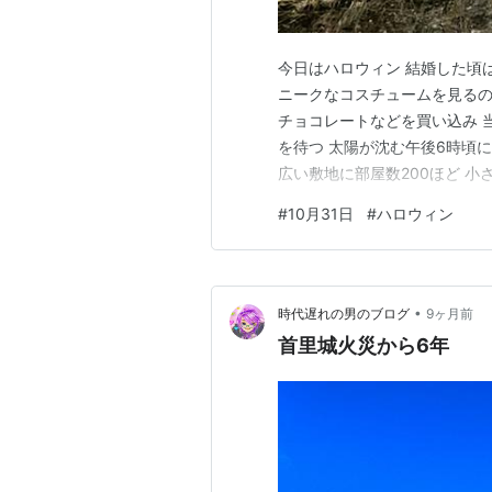
今日はハロウィン 結婚した頃は
ニークなコスチュームを見るの
チョコレートなどを買い込み 
を待つ 太陽が沈む午後6時頃
広い敷地に部屋数200ほど 
と スパイダーマンやシンデレラ
#
10月31日
#
ハロウィン
後半 いつの頃からか 暗くな
住んでいた賃貸住宅で…
•
時代遅れの男のブログ
9ヶ月前
首里城火災から6年