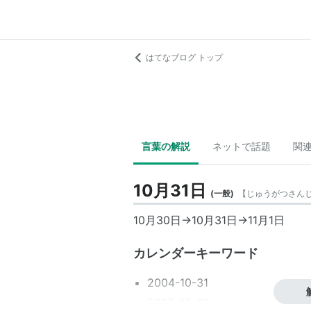
はてなブログ トップ
言葉の解説
ネットで話題
関
10月31日
(
一般
)
【
じゅうがつさん
10月30日
→
10月31日
→
11月1日
カレンダーキーワード
2004-10-31
2005-10-31