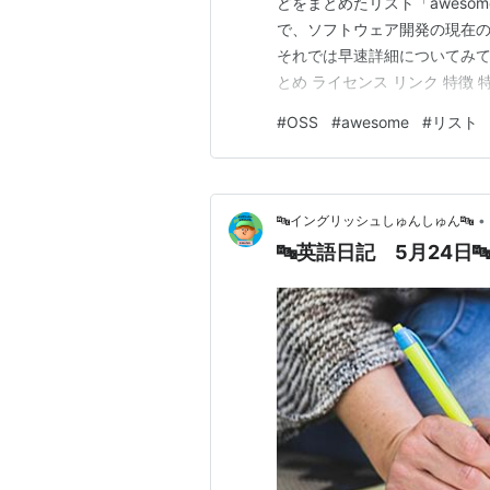
どをまとめたリスト「aweso
で、ソフトウェア開発の現在
それでは早速詳細についてみてい
とめ ライセンス リンク 特
ービスなどがリストとしてまと
#
OSS
#
awesome
#
リスト
いました。 プラットフォーム
開発 コンピュータサイエンス
•
🔤イングリッシュしゅんしゅん🔤
🔤英語日記 5月24日