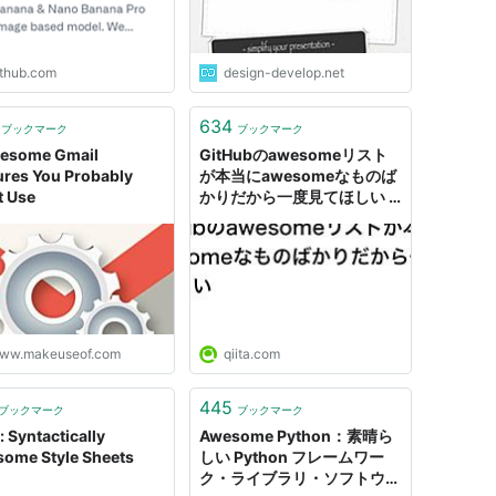
ithub.com
design-develop.net
634
ブックマーク
ブックマーク
esome Gmail
GitHubのawesomeリスト
ures You Probably
が本当にawesomeなものば
t Use
かりだから一度見てほしい -
Qiita
ww.makeuseof.com
qiita.com
445
ブックマーク
ブックマーク
: Syntactically
Awesome Python：素晴ら
ome Style Sheets
しい Python フレームワー
ク・ライブラリ・ソフトウェ