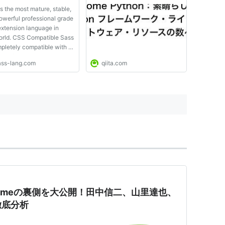
ア・リソースの数々 - Qiita
s the most mature, stable,
owerful professional grade
xtension language in
orld. CSS Compatible Sass
pletely compatible with all
ons of CSS. We take this
ass-lang.com
qiita.com
ibility seriously, so that
an seamlessly use any
ble CSS libraries. Feature
ass boasts m...
someの裏側を大公開！田中信二、山里達也、
徹底分析