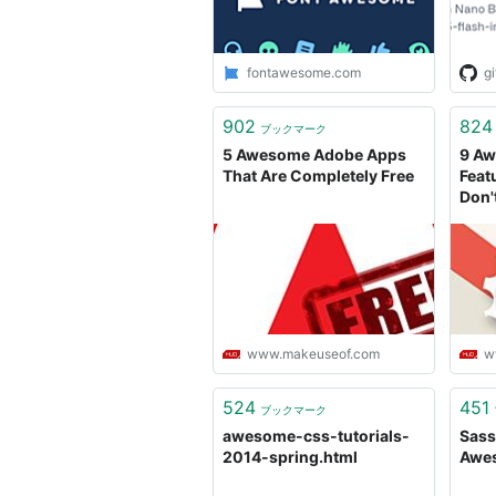
fontawesome.com
g
902
824
ブックマーク
5 Awesome Adobe Apps
9 Aw
That Are Completely Free
Feat
Don'
www.makeuseof.com
w
524
451
ブックマーク
awesome-css-tutorials-
Sass
2014-spring.html
Awes