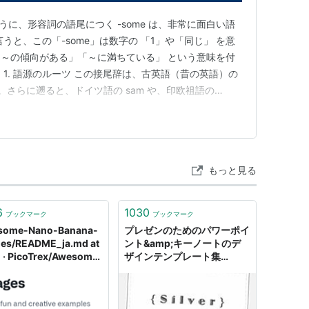
」のように、形容詞の語尾につく -some は、非常に面白い語
うと、この「-some」は数字の 「1」や「同じ」 を意
～の傾向がある」「～に満ちている」 という意味を付
1. 語源のルーツ この接尾辞は、古英語（昔の英語）の
す。さらに遡ると、ドイツ語の sam や、印欧祖語の
どり着きます。 Same（同じ） と語源が同じです。 つま
ある」→「～の性質を持っている」へと変化しました。
もっと見る
6
1030
ブックマーク
ブックマーク
some-Nano-Banana-
プレゼンのためのパワーポイ
es/README_ja.md at
ント&amp;キーノートのデ
 · PicoTrex/Awesome-
ザインテンプレート集
o-Banana-images
「40+ Awesome Keynote
and PowerPoint
Templates and
Resources」...