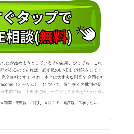
あなたが始めようとしているその副業、少しでも「これ
問があるのであれば、必ず私のLINEまで相談をしてく
。完全無料です！ それ、本当に大丈夫な副業？ 合同会社
wesome（オーサム）」について、近年多くの批判や疑
、田中信二氏、山里達也氏、三ツ谷さくら氏といった関係
反の可能性、副業・投資詐欺の疑惑が注目されています。
#
副業
#
投資
#
評判
#
口コミ
#
詐欺
#
稼げない
詳しく掘り下げていきます。 合同会社HOLYとは？合同
する企業…