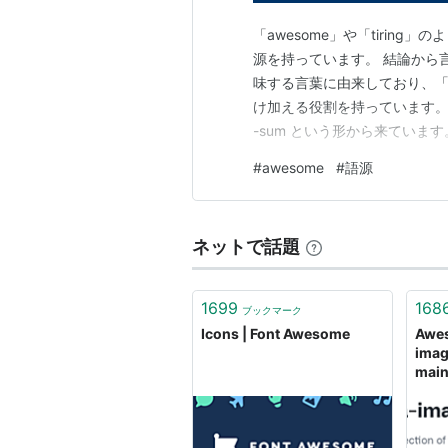
「awesome」や「tiring
源を持っています。 結論から言
味する言葉に由来しており、「
け加える役割を持っています。 
-sum という形から来ていま
*sem-（ひとつ、一緒） にた
#
awesome
#
語源
り、「その性質と同じ状態で
2…
ネットで話題
1699
168
ブックマーク
Icons | Font Awesome
Awe
imag
main
Nan