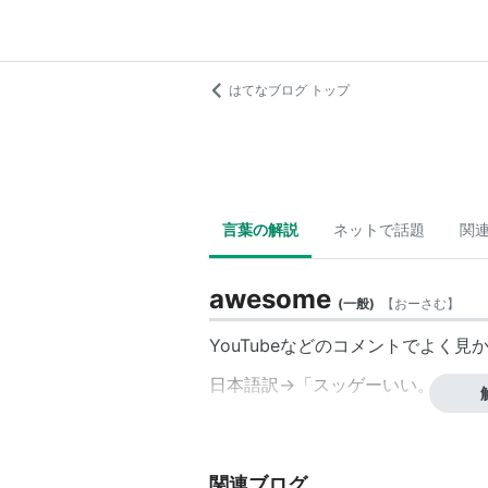
はてなブログ トップ
言葉の解説
ネットで話題
関
awesome
(
一般
)
【
おーさむ
】
YouTubeなどのコメントでよく見
日本語訳→「スッゲーいい。」「素
関連ブログ