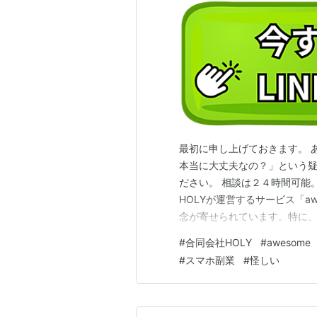
最初に申し上げておきます。 
本当に大丈夫なの？」という疑
ださい。 相談は２４時間可能
HOLYが運営するサービス「a
念が寄せられています。特に
者の評判や、特定商取引法違
#
合同会社HOLY
#
awesome
本記事では、これらの問題点を
#
スマホ副業
#
怪しい
会社HOLYは、大阪市を拠点と