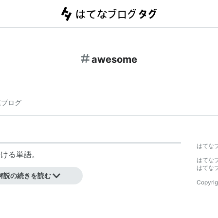
awesome
連ブログ
はてな
かける単語。
はてな
はてな
晴らしい。」
解説の続きを読む
Copyrig