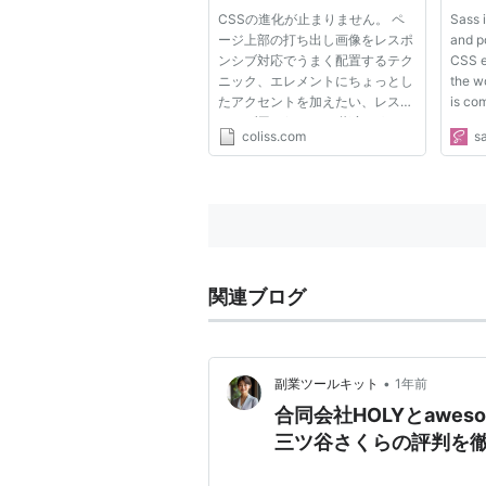
CSSの進化が止まりません。 ペ
Sass i
ージ上部の打ち出し画像をレスポ
and p
ンシブ対応でうまく配置するテク
CSS e
ニック、エレメントにちょっとし
the w
たアクセントを加えたい、レスポ
is com
ンシブ用のfont-size指定のうま
versi
coliss.com
s
い方法など、スタイルシートの極
compat
上テクニックを紹介します。 Zig
you c
Zag Border Created CSS 最近見
availa
かけるようなったジグザグのボ
Rich S
ー...
関連ブログ
•
副業ツールキット
1年前
合同会社HOLYとawe
三ツ谷さくらの評判を