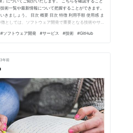
me」についてご紹介いたします。 こちらを確認すること
の技術一覧や最新情報について把握することができます。
きましょう。 目次 概要 目次 特徴 利用手順 使用感 ま
徴 特徴としては、ソフトウェア開発で重要となる技術やサ
められている点です。 以下の項目が主にまとめられて
#
ソフトウェア開発
#
サービス
#
技術
#
GitHub
 プログラミング言語 フロントエンド開発 バックエンド
…
3年前
