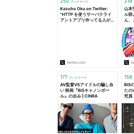
250
219
ブックマーク
Kazuho Oku on Twitter:
山本
"HTTP を使うサーバクライ
ル部』 
アントアプリ作ってる人が、
ん、
HTTP 的にどうするのが正し
の多
いのかな、と迷った時、見る
でも
べきドキュメントは
えて
BCP56bis かな、という話
ん妻
をした。HTTP の仕様ではな
者に
く、どのように使うべきかを
説明した文書…
twitter.com
tw
https://t.co/7ke9ePZtTn"
177
158
ブックマーク
AV監督VSアイドルの騙し合
Bi
い 映画『BiSキャノンボー
たの
ル』の企み | CINRA
究員
騒録