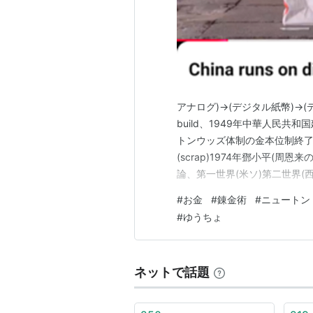
アナログ)→(デジタル紙幣)→(デ
build、1949年中華人民共和国
トンウッズ体制の金本位制終了(b
(scrap)1974年鄧小平(
論、第一世界(米ソ)第二世界(
国)1976年毛沢東死去、四人
#
お金
#
錬金術
#
ニュートン
婦友人で密告、心に深いトラウ
#
ゆうちょ
ネットで話題