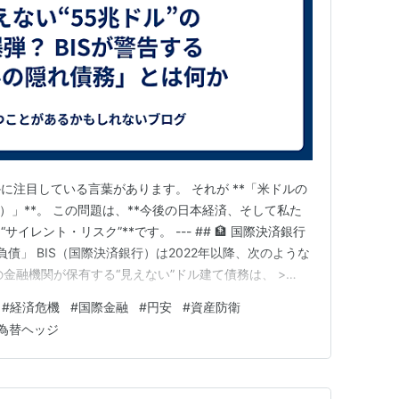
に注目している言葉があります。 それが **「米ドルの
 Debt）」**。 この問題は、**今後の日本経済、そして私た
レント・リスク”**です。 --- ## 🏦 国際決済銀行
負債」 BIS（国際決済銀行）は2022年以降、次のような
の金融機関が保有する“見えない”ドル建て債務は、 >
可能性がある──。 これは世界の年間GDPを上回るレベ
#
経済危機
#
国際金融
#
円安
#
資産防衛
業や銀行の財務諸表には載っていない**た…
為替ヘッジ