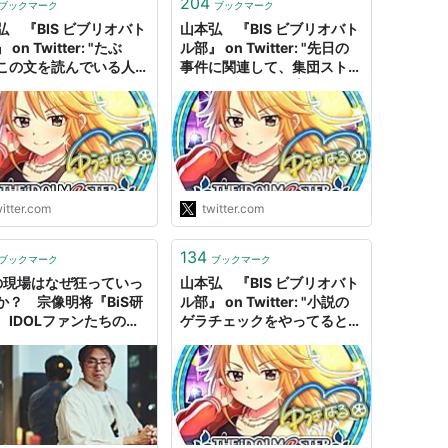
204
ブックマーク
ブックマーク
弘 『BIS ビブリオバト
山本弘 『BIS ビブリオバト
on Twitter: "たぶ
ル部』 on Twitter: "先日の
この文を読んでいる人間
事件に関連して、集団ストー
くは気づかないだろう。
カー関連の話題が増えてい
これは一年以上前から考
る。やはり「集団ストーカー
いたことなのだ。もちろ
被害者」はかなり多いと分か
や娘には内緒である。医
る。
も友人にも。"
http://t.co/FbqAEj3o35
@togetter_jpさんから"
itter.com
twitter.com
134
ブックマーク
ブックマーク
Sの現場はなぜ狂っていっ
山本弘 『BIS ビブリオバト
か？ 宗像明将『BiS研
ル部』 on Twitter: "小説の
 IDOLファンたちの狂
ゲラチェックをやってるとこ
』インタビュー
ろなんだけど、「肉屋」とい
う単語が校正者に「重い差別
語」と指摘されて困ってる。
「肉屋」をどう言い換えろっ
ちゅうの？"