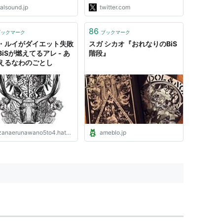
alsound.jp
twitter.com
86
ブックマーク
ブックマーク
・ルイがダイエット失敗
スガ シカオ『おれなりのBiS
iSが燃えてるアレ - あ
階段』
えるなわのごとし
anaerunawano5to4.hatenablog.com
ameblo.jp