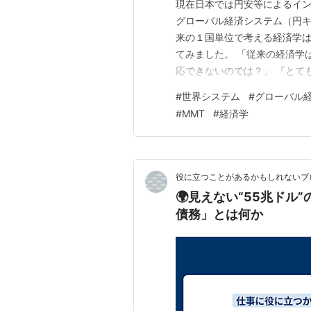
現在日本では円安等によるイ
グローバル経済システム（円
来の１国単位で考える経済学は
てみました。 「従来の経済学
応できないのでは？」 『とて
共有してきました。結論から言
#
世界システム
#
グローバル
してきたが、完全にグローバ
#
MMT
#
経済学
る」 と言えます。 なぜ従来の
役に立つことがあるかもしれないブ
🌍見えない“55兆ドル
債務」とは何か