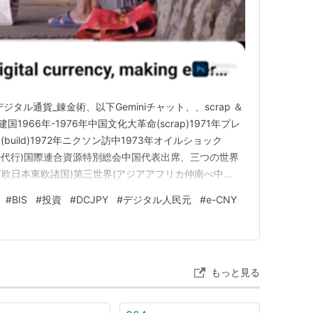
ジタル通貨_錬金術、以下Geminiチャット、、scrap ＆
建国1966年-1976年中国文化大革命(scrap)1971年プレ
uild)1972年ニクソン訪中1973年オイルショック
周恩来の代行)国際連合資源特別総会中国代表出席、三つの世界
西欧日本東欧諸国)第三世界(アジアアフリカ仲南べ中
組逮捕、文化大革命で起きた事(1)精神信頼の崩壊、親子夫
#
BIS
#
投資
#
DCJPY
#
デジタル人民元
#
e-CNY
マを残した。(2)経済教育…
もっと見る