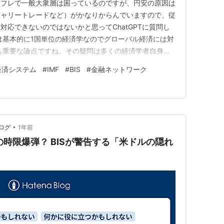
ンフレで一般大衆層は困っているのですが、円安の原因は
キャリートレードなど）がかなりからんでいますので、従
対応できないのではないかと思ってChatGPTに質問し
は基本的に1国単位の経済学なのでグローバル経済には対
も重要な論点ですね。その疑問は多くの経済学者自身も
うと、 「従来の経済学は確かに“1国単位”を前提に発展
経済システム
#
IMF
#
BIS
#
金融ネットワーク
ル経済に無力というわけではない。ただし限界は明確にあ
経済学は「1国…
•
ログ
1年前
”の時限爆弾？ BISが警告する「米ドルの隠れ