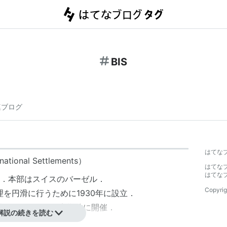
BIS
連ブログ
はてな
national Settlements）
はてな
はてな
．本部はスイスのバーゼル．
Copyrig
を円滑に行うために1930年に設立．
議
や年次総会
*1
を定期的に開催．
解説の続きを読む