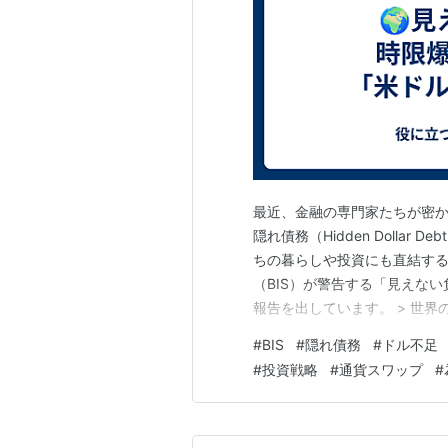
最近、金融の専門家たちが密か
隠れ債務（Hidden Dollar
ちの暮らしや投資にも直結する“サイ
（BIS）が警告する「見えない
報告を出しています。 > 世界
**55兆ドル以上**にのぼる
#
BIS
#
隠れ債務
#
ドル不足
ル。 しかもこの債務は、**企
#
投資戦略
#
通貨スワップ
#