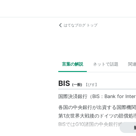
はてなブログ トップ
言葉の解説
ネットで話題
関
BIS
(
一般
)
【
びす
】
国際決済銀行
（BIS：Bank for Inter
各国の中央銀行が出資する国際機関
第1次世界大戦後のドイツの賠償処理
BISではG10諸国の
中央銀行総裁会