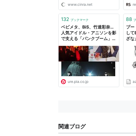
www.cinra.net
re
132
88
ブックマーク
ベビメタ、BiS、竹達彩奈…
プー
人気アイドル・アニソンを影
してB
で支える「パンクブーム」の
ざな
影響力 - ウレぴあ総研
ure.pia.co.jp
az
関連ブログ