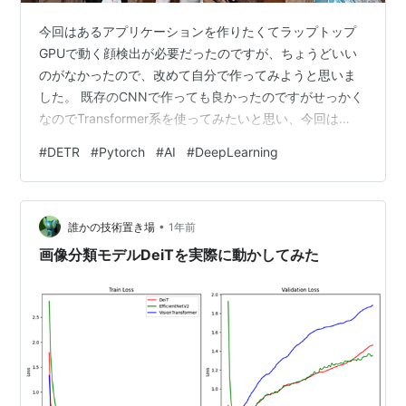
今回はあるアプリケーションを作りたくてラップトップ
GPUで動く顔検出が必要だったのですが、ちょうどいい
のがなかったので、改めて自分で作ってみようと思いま
した。 既存のCNNで作っても良かったのですがせっかく
なのでTransformer系を使ってみたいと思い、今回は
DETRで実装してみることにしました。 環境 データセッ
#
DETR
#
Pytorch
#
AI
#
DeepLearning
ト 実装 試行錯誤 環境 今回はRTX3050 Laptopを積んだ
ゲーミングラップトップのWSL上で開発を行いました。
データセット 今回は顔検出＋目の位置を検出したかった
•
ので、WiderFaceのデータセットを使いました。 WIDER
誰かの技術置き場
1年前
FACE: A Face Detecti…
画像分類モデルDeiTを実際に動かしてみた