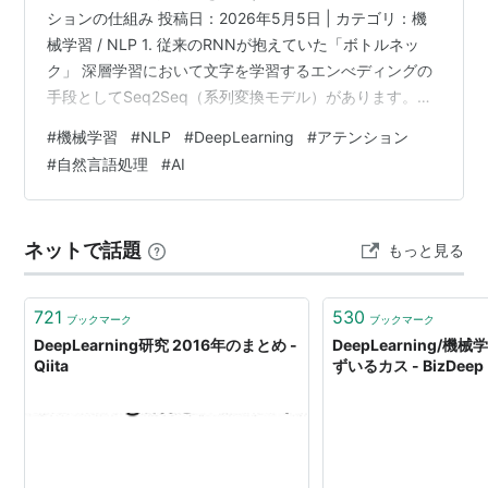
ションの仕組み 投稿日：2026年5月5日 | カテゴリ：機
械学習 / NLP 1. 従来のRNNが抱えていた「ボトルネッ
ク」 深層学習において文字を学習するエンべディングの
手段としてSeq2Seq（系列変換モデル）があります。し
かし、この初期のSeq2Seqでは、エンコーダが読み込ん
#
機械学習
#
NLP
#
DeepLearning
#
アテンション
だ情報を最終的に「一つの固定長ベクトル」に無理やり
#
自然言語処理
#
AI
詰め込み、それをデコーダに渡していました。 しかし、
この方法には致命的な弱点がありました。文章が長くな
ればなるほど、最初の方に入力された情報が薄まり、デ
ネットで話題
もっと見る
コーダに届く頃には失われてしまうのです。これを「長
期依存性の…
721
530
ブックマーク
ブックマーク
DeepLearning研究 2016年のまとめ -
DeepLearning/
Qiita
ずいるカス - BizDeep