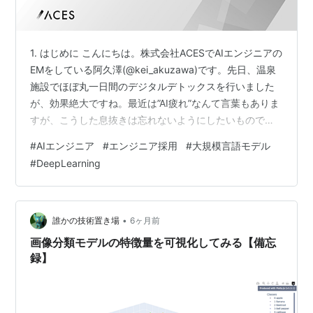
1. はじめに こんにちは。株式会社ACESでAIエンジニアの
EMをしている阿久澤(@kei_akuzawa)です。先日、温泉
施設でほぼ丸一日間のデジタルデトックスを行いました
が、効果絶大ですね。最近は”AI疲れ”なんて言葉もありま
すが、こうした息抜きは忘れないようにしたいもので
す。 さて、冒頭で私は「AIエンジニアの」と自己紹介さ
#
AIエンジニア
#
エンジニア採用
#
大規模言語モデル
せていただきました。でも、この自己紹介って実は結構
#
DeepLearning
モヤモヤするんですよね。AIエンジニアという職種は新
しく、AIの急激な発展にともなってその守備範囲は刻一
刻と変化しています。さまざまな会社さんの求人票を見
させていただいても重視されている観点は千差万別で
•
誰かの技術置き場
6ヶ月前
す。最近流行り…
画像分類モデルの特徴量を可視化してみる【備忘
録】