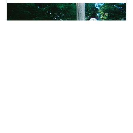
お疲れ様です。 HuggingFace（transformersライブラ
リ）から利用できる物体検出のDeepLearningモデルを試
してみたのでその紹介です。 物体検出についてはざっく
りというと画像内の物体を矩形（Bounding Box）で囲っ
て検出するものになります。 下図の例では人間の顔を検
出しています。 作成したソースコードはテンプレート化
#
Python
#
Pytorch
#
物体検出
#
DeepLearning
して公開しているので気になる方はこちらもご参照くだ