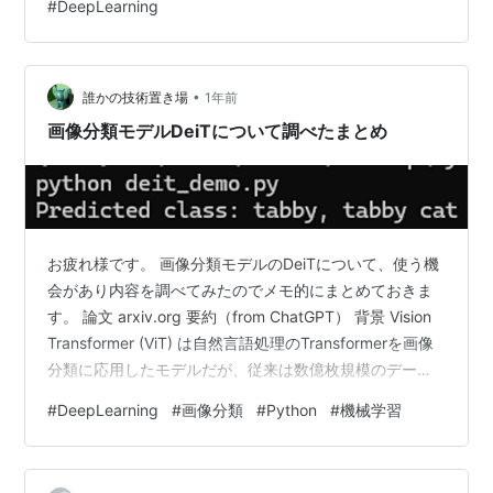
#
DeepLearning
github.com データセットの実装を変更すれば自分で用意
したデータを使用することもできると思います。 実行 実
際に実行した内容をこちらにも残しておきます。 学習に
使用したデータは以下になりま…
•
誰かの技術置き場
1年前
画像分類モデルDeiTについて調べたまとめ
お疲れ様です。 画像分類モデルのDeiTについて、使う機
会があり内容を調べてみたのでメモ的にまとめておきま
す。 論文 arxiv.org 要約（from ChatGPT） 背景 Vision
Transformer (ViT) は自然言語処理のTransformerを画像
分類に応用したモデルだが、従来は数億枚規模のデータ
セット（例: JFT-300M）と大規模計算資源が必要で、一
#
DeepLearning
#
画像分類
#
Python
#
機械学習
般的な利用は難しかった。 提案手法（DeiT: Data-
efficient image Transformers） ImageNet (1.3M枚) のみ
を使い、単一のGPUノード（8GPU）で 3日以内 に高精