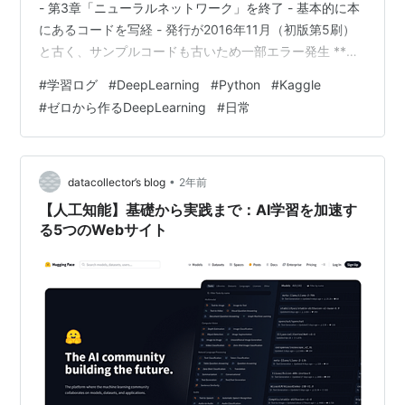
- 第3章「ニューラルネットワーク」を終了 - 基本的に本
にあるコードを写経 - 発行が2016年11月（初版第5刷）
と古く、サンプルコードも古いため一部エラー発生 **エ
ラー内容** MNISTデータのダウンロードURLが変更され
#
学習ログ
#
DeepLearning
#
Python
#
Kaggle
ており、元のURLではファイルが見つからない。 参考に
#
ゼロから作るDeepLearning
#
日常
したサイト： - [MNIST データセットをダウンロードし
たい]
(https://zenn.dev/kumazo/articles/d635cca42727b…
•
datacollector’s blog
2年前
【人工知能】基礎から実践まで：AI学習を加速す
る5つのWebサイト