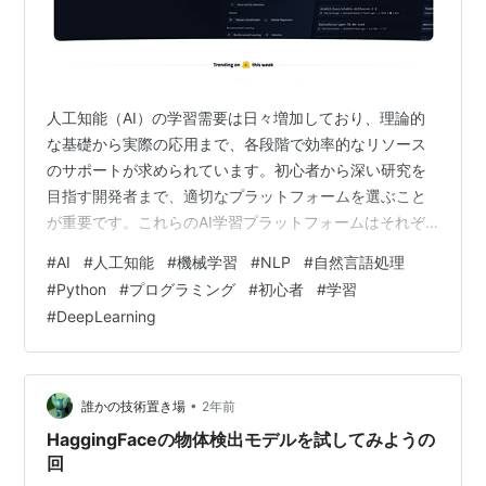
人工知能（AI）の学習需要は日々増加しており、理論的
な基礎から実際の応用まで、各段階で効率的なリソース
のサポートが求められています。初心者から深い研究を
目指す開発者まで、適切なプラットフォームを選ぶこと
が重要です。これらのAI学習プラットフォームはそれぞ
れに特色があり、学習者に多様なツールとリソースを提
#
AI
#
人工知能
#
機械学習
#
NLP
#
自然言語処理
供し、学習効率と実践力を高める手助けをします。
#
Python
#
プログラミング
#
初心者
#
学習
1.HuggingFace HuggingFaceは、自然言語処理（NLP）
#
DeepLearning
と生成AIに特化したリーディングプラットフォームで、
オープンソースのTransformerライブラリや豊富な事前学
習済みモデル（BERTやGPTなど）を提供しています。開
発…
•
誰かの技術置き場
2年前
HaggingFaceの物体検出モデルを試してみようの
回