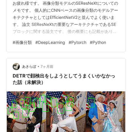
お疲れ様です。 画像分類モデルのSEResNeXtについての
メモです。 個人的にCNNベースの画像分類のモデルアー
キテクチャとしてはEfficientNetV2と並んでよく使いま
す。 論文 SEResNeXtの重要なアーキテクチャであるSE
ブロックに関する論文です。 後の概要にも記載がありま
すがSEブロックと画像分類モデルResNeXtを組み合わせ
#
画像分類
#
DeepLearning
#
Pytorch
#
Python
たものがSEResNeXtと呼ばれています。 arxiv.org 概要
（from ChatGPT） SEResNeXt（Squeeze-and-
Excitation ResNeXt）は、 ResNeXt に SE（Squeeze-
•
and-Excita…
あきらぼ
7ヶ月前
DETRで顔検出をしようとしてうまくいかなかっ
た話（未解決）