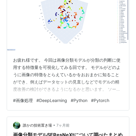
お疲れ様です。 今回は画像分類モデルが分類の判断に使
用する特徴量を可視化してみる回です。 モデルがどのよ
うに画像の特徴をとらえているかをおおまかに知ること
ができ、例えばデータセットの見直しなどでモデルの精
度改善の検討ができるようになるかと思います。 ソース
コード 例によってソースコードはこちらの画像分類モデ
#
画像処理
#
DeepLearning
#
Python
#
Pytorch
ルをまとめたリポジトリに残しています。 使用するだけ
なら学習済みモデルを用意し、
main_inference_feature.pyを実行してもらえれば使用で
•
きます。 github.com 処理内容 処理の流れとしては以下
誰かの技術置き場
7ヶ月前
のような感じです。 データセットを使用してモデルを作
画像分類モデルSEResNeXtについて調べたまとめ