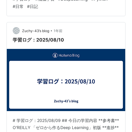
い- たいていは、1文字違いや小数点の位置が違うとか、
#
日常
#
日記
一目見ただけでは見つけないことが多い --- ## 学習にま
つわる雑談- Duolingoの連続学習、365日連続を達成！ -
-- ## 学習以外の日常- 前日土曜日は…
•
Zuchy-43’s blog
1年前
学習ログ：2025/08/10
# 学習ログ：2025/08/09 ## 今日の学習内容 **参考書**
O'REILLY 「ゼロから作るDeep Learning」初版 **進捗**