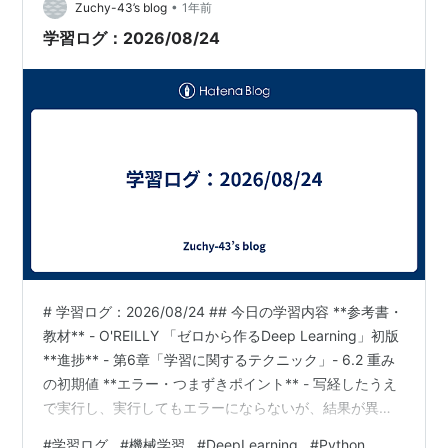
•
度な…
Zuchy-43’s blog
1年前
学習ログ：2026/08/24
# 学習ログ：2026/08/24 ## 今日の学習内容 **参考書・
教材** - O'REILLY 「ゼロから作るDeep Learning」初版
**進捗** - 第6章「学習に関するテクニック」- 6.2 重み
の初期値 **エラー・つまずきポイント** - 写経したうえ
で実行し、実行してもエラーにならないが、結果が異な
る- この場合は、間違っている個所を見つけるのが難し
#
学習ログ
#
機械学習
#
DeepLearning
#
Python