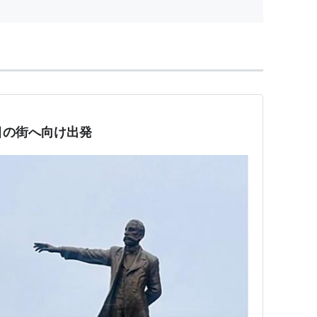
ラ...
目の街へ向け出発