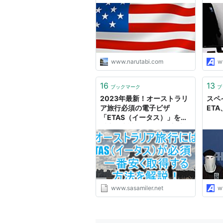
日記
www.narutabi.com
w
16
13
ブックマーク
ブ
2023年最新！オーストラリ
スペ
ア旅行必須の電子ビザ
ET
「ETAS（イータス）」を一
番安く申請、取得する方法！
ETAモバイルアプリから申
請！！
www.sasamiler.net
w