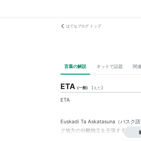
はてなブログ トップ
言葉の解説
ネットで話題
関
ETA
(
一般
)
【
えた
】
ETA
Euskadi Ta Askatasuna
（バスク語
ク地方
の分離独立を主張する急進的
スペインとフランスにまたがる地域