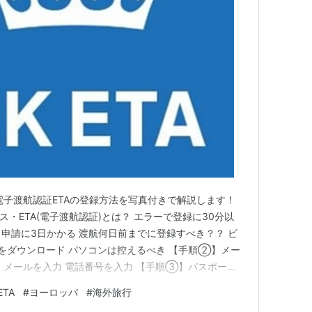
et/data_base/101_war_data/euro_01/spain_01.html
m/mm0002/bk/000019.html
（前編）
m/mm0002/bk/000020.html
（後編）
3/0305-4.html
電子渡航認証ETAの登録方法を写真付きで解説します！
ス・ETA(電子渡航認証)とは？ エラーで登録に30分以
tentados.html
 申請に3日かかる 渡航何日前までに登録すべき？？ ビ
をダウンロード パソコンは控えるべき 【手順②】メー
 メールを入力 電話番号を入力 【手順③】パスポート
略。到着予定時刻。
了 失敗3回でセッションアウト 【手順④】パスポートの
ETA
#
ヨーロッパ
#
海外旅行
チップのページと密着させてOK コツ:辛抱強く静止する