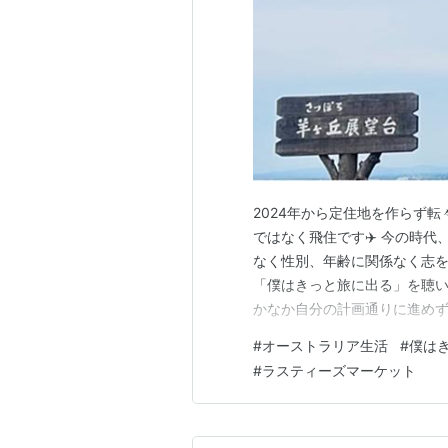
2024年から定住地を作らず
ではなく飛住です✈️ 今の時
なく性別、年齢に関係なく志を
「僕はきっと旅に出る」を聴
かなか自分の計画通りに進め
きな選択をする際、背中を押し
#
オーストラリア生活
#
僕は
したのはオーストラリア ケア
#
ラスティーズマーケット
ムーズに入国できました。 日