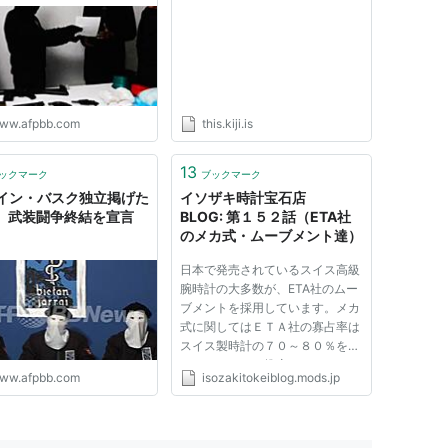
ww.afpbb.com
this.kiji.is
13
ックマーク
ブックマーク
イン・バスク独立掲げた
イソザキ時計宝石店
A、武装闘争終結を宣言
BLOG: 第１５２話（ETA社
のメカ式・ムーブメント達）
日本で発売されているスイス高級
腕時計の大多数が、ETA社のムー
ブメントを採用しています。メカ
式に関してはＥＴＡ社の寡占率は
スイス製時計の７０～８０％を超
えているものと推察します。ETA
ww.afpbb.com
isozakitokeiblog.mods.jp
社ムーブメントを搭載している時
計メーカーを列挙すれば、IWC、
オメガ、ユリスナルダン、ジラー
ル・ペルゴ、タグホイヤー、ブ