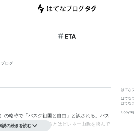
ETA
連ブログ
はてな
はてな
はてな
Copyrig
）の略称で「
バスク祖国と自由
」と訳される。
バス
な民族組織。
バスク地方
とはピレネー山脈を挟んで
解説の続きを読む
であり、スペインにおいては北東部の
バスク自治州