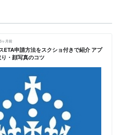
（州都は
パンプローナ
）一帯がこれにあたる。
バス
ーロッパ語族とは独立しており、系統不明とされて
事独裁をしいたフランコ将軍（Francisco Franco
6ヶ月前
を否定したため、中央政府との対立が激化。1959年に
スETA申請方法をスクショ付きで紹介 アプ
を頻繁に起こすようになる。1973年12月20日、
取り・顔写真のコツ
・ブランコ（Admiral Luis Carrero
き飛ばす爆弾テロを行う。結成以来、無数のテロが行わ
以上が犠牲となっている。
言、同24日発効。
info/info4_T.asp?id=161