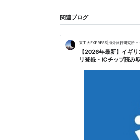
（州都は
ビトリア
）と
ナバラ自治州
ク語
は言語学的に周辺のインド・ヨ
関連ブログ
いる。
1936年から1976年までスペインに軍
•
東工大EXPRESS|海外旅行研究所
Bohamonde）は、民族の独自性
【2026年最新】イギリ
ETAが結成される。以後、爆弾テロ
リ登録・ICチップ読み
ETAとの対決姿勢を明らかにした首相カレロ
Blanco）を、自動車もろとも吹
れており、2003年までに800人
2006年3月23日、無期限停戦を宣
資料
外務省
http://www.anzen.mofa.go.jp/