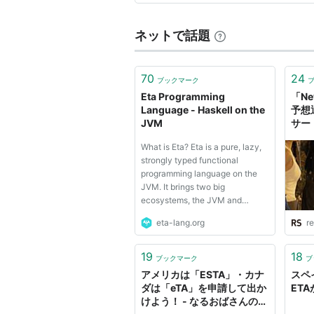
keep the ph…
ネットで話題
70
24
ブックマーク
Eta Programming
「Ne
Language - Haskell on the
予想
JVM
サー
ソク
What is Eta? Eta is a pure, lazy,
影し
strongly typed functional
programming language on the
JVM. It brings two big
ecosystems, the JVM and
Haskell, together. This allows
eta-lang.org
re
you to harness the best of both
ecosystems to build your
applications quickly and
19
18
ブックマーク
ブ
effectively. Eta's concurrency
アメリカは「ESTA」・カナ
スペ
support helps you ...
ダは「eTA」を申請して出か
ET
けよう！ - なるおばさんの旅