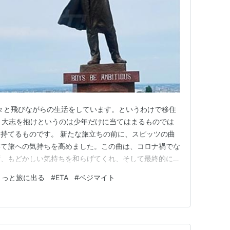
転々と飛びながらの生活をしています。というわけで移住
代、大志を抱けというのは少年だけに当てはまるものでは
持てるものです。 新たな旅立ちの前に、スピッツの曲
いて旅への気持ちを高めました。この曲は、コロナ禍でな
ず、もどかしい気持ちを和らげてくれ、そして最終的に大
てくれた曲です。 成田空港を夜出発し７時間半、到着
きっと旅に出る
#
ETA
#
ベジマイト
ンズ空港。オートゲートでの入国でしたので、とてもス
本国籍の場合、オースト…