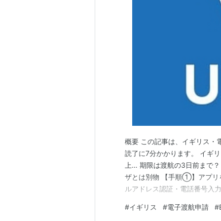
Special Warfare
http://www.special-warfare.n
World Digest
http://www.w-digest.com/m
World Digest
http://www.w-digest.com/m
Le Monde diplomatique
http://www.diplo.jp/articles0
ELMUNDO.ES - ETA
概要 この記事は、イギリス・
読了に7分かかります。 イギリ
http://www.el-mundo.es/eta/a
上… 期限は渡航の3日前まで？
ザとは別物 【手順①】アプリ
ETA
(
一般
)
【
いーてぃーえー
】
ルアドレス認証・電話番号入力
Estimate Time of Arrivalの
を撮影 撮影の諸条件 撮影完
#
イギリス
#
電子渡航申請
#
ICチップ読み取り コツ:IC