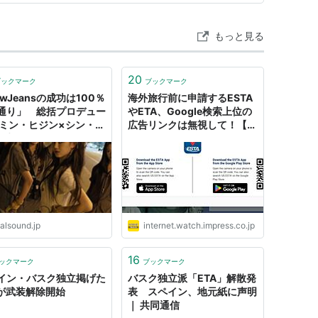
もっと見る
20
ブックマーク
ブックマーク
wJeansの成功は100％
海外旅行前に申請するESTA
通り」 総括プロデュー
やETA、Google検索上位の
 ミン・ヒジン×シン・ウ
広告リンクは無視して！【読
監督に聞くiPhoneで撮
めば身に付くネットリテラシ
た「ETA」MV制作秘話
ー】 - INTERNET Watch
alsound.jp
internet.watch.impress.co.jp
16
ックマーク
ブックマーク
イン・バスク独立掲げた
バスク独立派「ETA」解散発
Aが武装解除開始
表 スペイン、地元紙に声明
｜ 共同通信