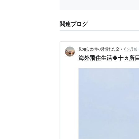
関連ブログ
•
見知らぬ街の見慣れた空
8ヶ月前
海外飛住生活◆十ヵ所