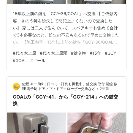
15年以上前の鍵を「GCY-36/GOAL」へ交換 【ご依頼内
容：きのう鍵を紛失して防犯上よくないので交換した
い】 家には二人で住んでいて、スペアキーも含めて合計
で3本必要なのと、紛失の不安もあるので早めに交換した
い。 【施工内容：15年以上前の鍵を「GCY-36/GOAL」
へ交換】 詳しく伺うと、「15年以上前に取り換えた鍵
#
代々木上原
#
代々木上原駅
#
鍵交換
#
15年
#
GCY
で、今も交換できるシリンダーがあるか不安ですが、な
#
GOAL
#
ゴール
んとかお願いしたい。」との事でした。 お客様とご相談
の上、通常在庫品にて交換可能な製品であった為、ご依
頼日の当日中の交換作業となりました。 今回、交換させ
鍵屋 キー助®｜口コミ・評判も掲載中。鍵交換 取付 開錠 修
ていただいたGOALの「GCY-36」は、それほど時間をか
•
理 電子錠 ドアノブ・ドアクローザー交換など
2年前
けずに交換…
GOALの「GCY-41」から「GCY-214」への鍵交
換