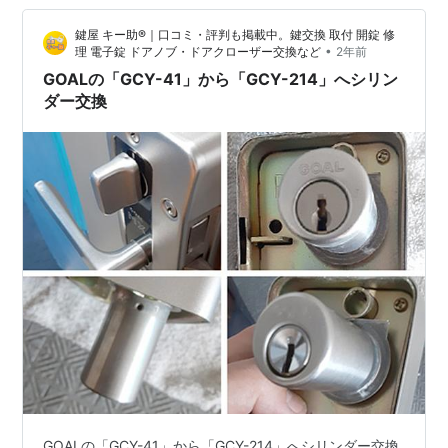
いう防犯性の高い「GCY-214/GOAL」へ交換させて頂く
鍵屋 キー助®｜口コミ・評判も掲載中。鍵交換 取付 開錠 修
運びとなりました。 まずは、鍵をお借りして上側の小…
•
理 電子錠 ドアノブ・ドアクローザー交換など
2年前
GOALの「GCY-41」から「GCY-214」へシリン
ダー交換
GOALの「GCY-41」から「GCY-214」へシリンダー交換