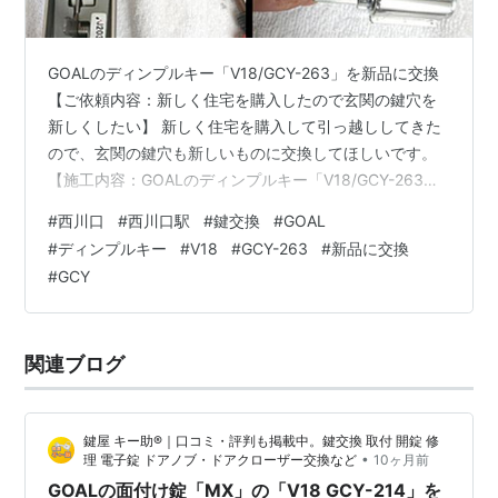
GOALのディンプルキー「V18/GCY-263」を新品に交換
【ご依頼内容：新しく住宅を購入したので玄関の鍵穴を
新しくしたい】 新しく住宅を購入して引っ越ししてきた
ので、玄関の鍵穴も新しいものに交換してほしいです。
【施工内容：GOALのディンプルキー「V18/GCY-263」
を新品に交換】 到着して玄関の鍵穴を確認したところ、
#
西川口
#
西川口駅
#
鍵交換
#
GOAL
シリンダー部分が2ヵ所あり、GOALのディンプルキー
#
ディンプルキー
#
V18
#
GCY-263
#
新品に交換
「V18/GCY-263」シリンダーが取り付けられておりまし
#
GCY
た。 なお、こちらのプッシュハンドルは、同じタイプの
鍵にしか替えられない為、ギザギザはギザギザに、ディ
ンプルキーはディンプルキーにしか交換ができません。
関連ブログ
さ…
鍵屋 キー助®｜口コミ・評判も掲載中。鍵交換 取付 開錠 修
•
理 電子錠 ドアノブ・ドアクローザー交換など
10ヶ月前
GOALの面付け錠「MX」の「V18 GCY-214」を