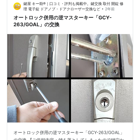
鍵屋 キー助®｜口コミ・評判も掲載中。鍵交換 取付 開錠 修
れたのでしょう。 お客様は「とにかく一番安いものであ
•
理 電子錠 ドアノブ・ドアクローザー交換など
2年前
ればな…
オートロック併用の逆マスターキー「GCY-
263/GOAL」の交換
オートロック併用の逆マスターキー「GCY-263/GOAL」
の交換 【ご依頼内容：鍵を落としてしまったので鍵穴か