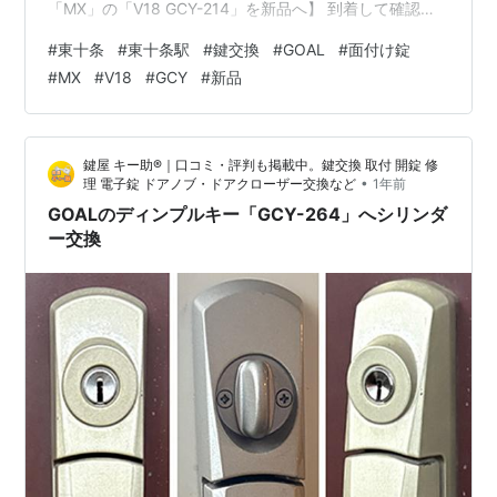
「MX」の「V18 GCY-214」を新品へ】 到着して確認し
たところ、GOALの面付け錠で「MX」というタイプに、
#
東十条
#
東十条駅
#
鍵交換
#
GOAL
#
面付け錠
同じくGOALのディンプルキーである「V18 GCY-214」
#
MX
#
V18
#
GCY
#
新品
シリンダーが取り付けられておりました。 同じタイプへ
の交換にてご成約となり、まずは室内側のハンドル下部
のネジを外してハンドルを取り外します。 続いて4つの
鍵屋 キー助®｜口コミ・評判も掲載中。鍵交換 取付 開錠 修
大きなネジを外して箱錠を、さらに鍵穴を止めている
•
理 電子錠 ドアノブ・ドアクローザー交換など
1年前
カ…
GOALのディンプルキー「GCY-264」へシリンダ
ー交換