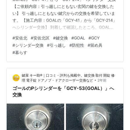
【ご依頼内容：引っ越しにともない玄関の鍵を交換した
い】 引っ越しにともない鍵穴からの交換を希望していま
す。 【施工内容：GOALの「GCY-41」から「GCY-214」
へシリンダー交換】 到着して確認したところ、GOALの
シリンダー「GCY-41」が取り付けられておりました。
#
安佐北
#
安佐北区
#
鍵交換
#
GOAL
#
GCY
「せっかくなので防犯性の高いディンプルキーに交換し
#
シリンダー交換
#
引っ越し
#
防犯性
#
留め具
たい」という事で同じGOALの「GCY-214」へ交換させ
#
暮らす
て頂く運びとなりました。 なお、こちらのタイプは鍵が
ないと外すことができないので、鍵をお借りして作業致
します。 ちなみに鍵がない場合も何とかなります…
鍵屋 キー助®｜口コミ・評判も掲載中。鍵交換 取付 開錠 修
•
理 電子錠 ドアノブ・ドアクローザー交換など
2年前
ゴールのPシリンダーを「GCY-53(GOAL）」へ
交換