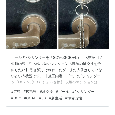
ゴールのPシリンダーを「GCY-53(GOAL）」へ交換 【ご
依頼内容：引っ越し先のマンションの部屋の鍵交換を予
約したい】 引き渡しは終わったが、まだ入居はしていな
いという状況です。 【施工内容：ゴールのPシリンダー
を「GCY-53(GOAL）」へ交換】 現場のマンションは、
GOALのLX錠前でブロンズ色が採用されており、シリン
#
広島
#
広島県
#
鍵交換
#
ゴール
#
Pシリンダー
ダーは各部屋ばらばらでした。 なお、お客様のお部屋は
#
GCY
#
GOAL
#
53
#
新生活
#
準備万端
LX錠前で刻みキーのPシリンダー(GOAL)であり、シリン
ダーはシルバー色でしたが、レバーハンドルやサムター
ンはブロンズ色でした。 おそらく前の入居者様が交換さ