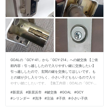
GOALの「GCY-41」から「GCY-214」への鍵交換 【ご依
頼内容：引っ越ししたので入りやすい鍵に交換したい】
引っ越ししたので、玄関の鍵を交換してほしいです。も
との鍵が少し入りづらく、小さい子どももいるので入り
やすい鍵にしたいです。 【施工内容：GOALの「GCY-
41」から「GCY-214」への鍵交換】 到着して確認する
#
新居浜
#
新居浜市
#
鍵交換
#
GOAL
#
GCY
と、GOAL社のシリンダーでギザギザタイプの「GCY-
#
シリンダー
#
洗浄
#
注油
#
子供
#
小さい子供
41」が取り付けられておりました。 鍵の差し込みやすさ
と同時に防犯性もお求めでしたので、ディンプルキーと