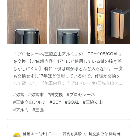
「プロセレーネ/三協立山アルミ」の「GCY-108/GOAL」
を交換 【ご依頼内容：17年ほど使用している鍵の抜き差
しがしにくい】 特に下側は鍵がほとんど入らない。 一度
も交換せずに17年ほど使用しているので、修理か交換を
して欲しい。 【施工内容：「プロセレーネ/三協立山アル
ミ」の「GCY-108/GOAL」を交換】 鍵の抜き差しがしに
#
弥富
#
弥富市
#
鍵交換
#
プロセレーネ
くいのはシリンダーの不具合であり、鍵の耐用年数は10
#
三協立山アルミ
#
GCY
#
GOAL
#
三協立山
年とされている為、パーツのお取替えの対応が必要で
#
アルミ
#
三協
す。 三協立山アルミの玄関ドア（プロセレーネ）に、
「GOAL STK」とフロントに刻印された「D9シリンダ
ー/GCY-108(GOAL)」が付いていました。 なお…
鍵屋 キー助®｜口コミ・評判も掲載中。鍵交換 取付 開錠 修