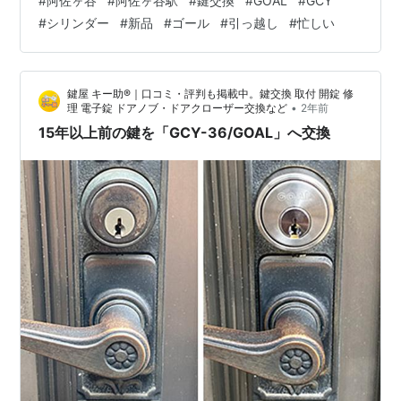
#
阿佐ヶ谷
#
阿佐ヶ谷駅
#
鍵交換
#
GOAL
#
GCY
せを行い、元々付いていたシリンダーと同じ部品が在庫
#
シリンダー
#
新品
#
ゴール
#
引っ越し
#
忙しい
にあったため、その場で交換させて頂く事になりまし
た。 なお、今回、交換した部品はGOAL社「GCY-264」
です。 プッシュプルハンドルを外すとシリンダーもくっ
鍵屋 キー助®｜口コミ・評判も掲載中。鍵交換 取付 開錠 修
ついてくるので、比較的早く交換する事ができました。
•
理 電子錠 ドアノブ・ドアクローザー交換など
2年前
お客様にも喜んで…
15年以上前の鍵を「GCY-36/GOAL」へ交換