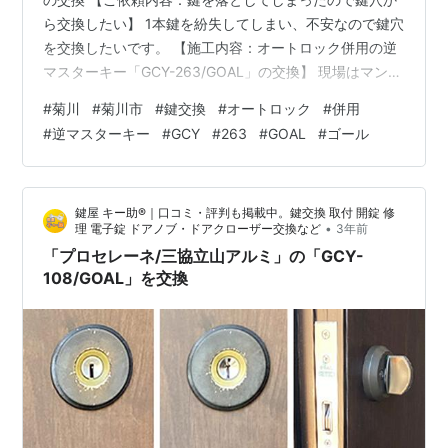
ら交換したい】 1本鍵を紛失してしまい、不安なので鍵穴
を交換したいです。 【施工内容：オートロック併用の逆
マスターキー「GCY-263/GOAL」の交換】 現場はマンシ
ョンの一室で、共用部にはオートロックの自動ドアがあ
#
菊川
#
菊川市
#
鍵交換
#
オートロック
#
併用
ります。オートロック併用の鍵にする場合、鍵シリンダ
#
逆マスターキー
#
GCY
#
263
#
GOAL
#
ゴール
ーから組み直さなければならない為、1ヶ月弱のお時間が
かかりますが、この旨をお伝えした上で「逆マスターキ
ー」にてご成約となりました。 鍵シリンダー(GCY-
鍵屋 キー助®｜口コミ・評判も掲載中。鍵交換 取付 開錠 修
263/GOAL)を発注して再訪問のうえ作業に入り、留め具
•
理 電子錠 ドアノブ・ドアクローザー交換など
3年前
を外して…
「プロセレーネ/三協立山アルミ」の「GCY-
108/GOAL」を交換