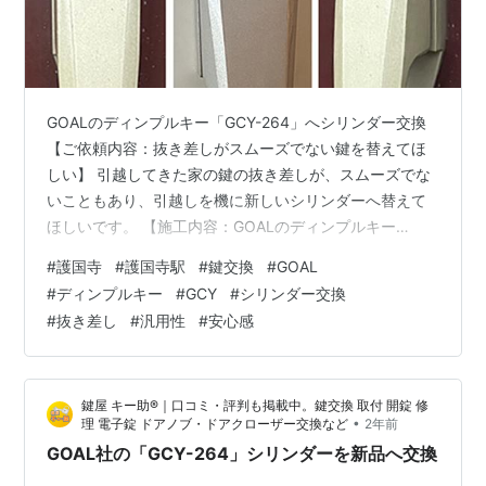
GOALのディンプルキー「GCY-264」へシリンダー交換
【ご依頼内容：抜き差しがスムーズでない鍵を替えてほ
しい】 引越してきた家の鍵の抜き差しが、スムーズでな
いこともあり、引越しを機に新しいシリンダーへ替えて
ほしいです。 【施工内容：GOALのディンプルキー
「GCY-264」へシリンダー交換】 交換前に扉の建付けを
#
護国寺
#
護国寺駅
#
鍵交換
#
GOAL
確認して、動作に問題が出ないように調整を行い、既存
#
ディンプルキー
#
GCY
#
シリンダー交換
のシリンダーを取り外して、GOALの「GCY-264」を新
#
抜き差し
#
汎用性
#
安心感
たに取り付けます。 なお、「GCY-264」はディンプルキ
ー構造を採用しており、不正開錠への対策が強固で、さ
らに汎用性が高いので既存の錠前に適合しやすく、住宅
鍵屋 キー助®｜口コミ・評判も掲載中。鍵交換 取付 開錠 修
や賃貸物件でも…
•
理 電子錠 ドアノブ・ドアクローザー交換など
2年前
GOAL社の「GCY-264」シリンダーを新品へ交換