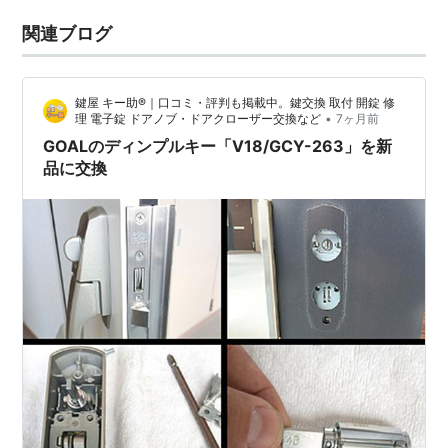
関連ブログ
鍵屋 キー助®｜口コミ・評判も掲載中。鍵交換 取付 開錠 修
•
理 電子錠 ドアノブ・ドアクローザー交換など
7ヶ月前
GOALのディンプルキー「V18/GCY-263」を新
品に交換