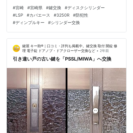
3250R」へ】 問題のシリンダーを拝見したところ、確か
#
宮崎
#
宮崎県
#
鍵交換
#
ディスクシリンダー
に加工が必要であり、少し手強いと思われる案件です。
#
LSP
#
カバエース
#
3250R
#
防犯性
既存のシリンダーは、MIWAのディスクシリンダーの
#
ディンプルキー
#
シリンダー交換
「LSP」タイプです。 こちらは、シリンダー交換の際に
はネジを2本外して交換できるのですが、今回のシリンダ
ーの形は、扉の飾りの固定部分に合わせて作られている
鍵屋 キー助®｜口コミ・評判も掲載中。鍵交換 取付 開錠 修
もので、加工が必要です。 …
•
理 電子錠 ドアノブ・ドアクローザー交換など
2年前
引き違い戸の古い鍵を「PSSL/MIWA」へ交換