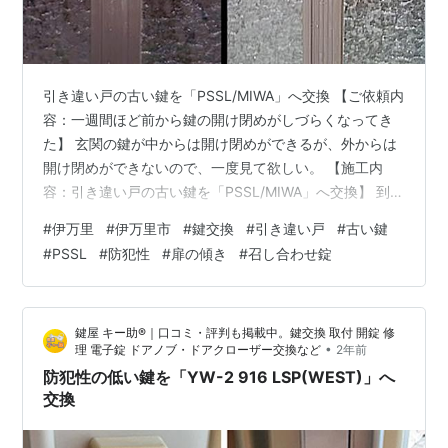
引き違い戸の古い鍵を「PSSL/MIWA」へ交換 【ご依頼内
容：一週間ほど前から鍵の開け閉めがしづらくなってき
た】 玄関の鍵が中からは開け閉めができるが、外からは
開け閉めができないので、一度見て欲しい。 【施工内
容：引き違い戸の古い鍵を「PSSL/MIWA」へ交換】 到着
してお客様の玄関を拝見すると、引き違い戸の左右の真
#
伊万里
#
伊万里市
#
鍵交換
#
引き違い戸
#
古い鍵
ん中についている召し合わせ錠というものでした。 お客
#
PSSL
#
防犯性
#
扉の傾き
#
召し合わせ錠
様に鍵をお借りして、実際に開け閉めしてみましたが、
やはりお話通り外からは開け閉めができない状態です。
原因は内側と外側の鍵がズレている事で、これを調整す
鍵屋 キー助®｜口コミ・評判も掲載中。鍵交換 取付 開錠 修
れば修理できるそうでしたが、「鍵も古くなっているし
•
理 電子錠 ドアノブ・ドアクローザー交換など
2年前
この際なので交換してほし…
防犯性の低い鍵を「YW-2 916 LSP(WEST)」へ
交換