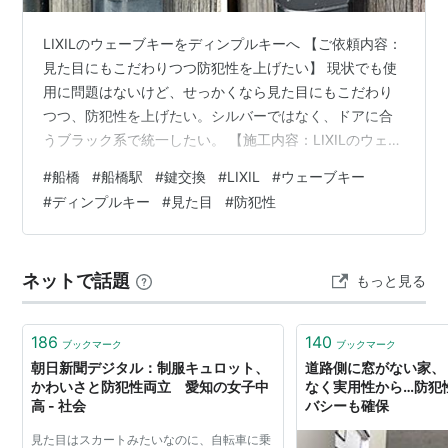
LIXILのウェーブキーをディンプルキーへ 【ご依頼内容：
見た目にもこだわりつつ防犯性を上げたい】 現状でも使
用に問題はないけど、せっかくなら見た目にもこだわり
つつ、防犯性を上げたい。シルバーではなく、ドアに合
うブラック系で統一したい。 【施工内容：LIXILのウェー
ブキーをディンプルキーへ】 今回ご依頼いただいたの
#
船橋
#
船橋駅
#
鍵交換
#
LIXIL
#
ウェーブキー
は、いつもお世話になっているリフォーム業者様を通じ
#
ディンプルキー
#
見た目
#
防犯性
てご紹介いただいた、戸建て住宅のお客様です。 玄関ド
アはLIXIL製で、ブラック色のウェーブキーが上下2箇所
に設置されていました。 特に色味については強いご要望
ネットで話題
もっと見る
があり、また、防犯面についても、現在のウェーブキー
よりさらに安心できる仕…
186
140
ブックマーク
ブックマーク
朝日新聞デジタル：制服キュロット、
道路側に窓がない家、
かわいさと防犯性両立 愛知の女子中
なく実用性から…防犯
高 - 社会
バシーも確保
見た目はスカートみたいなのに、自転車に乗