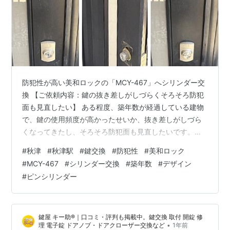
防犯性が高い美和ロックの「MCY-467」へシリンダー交
換 【ご依頼内容：鍵の抜き差しがしづらくそろそろ防犯
面も見直したい】 ある程度、築年数が経過している建物
で、鍵の使用頻度が高かったせいか、抜き差しがしづら
くなってきたし、そろそろ防犯面も見直したいです。
【施工内容：防犯性が高い美和ロックの「MCY-467」へ
#
秋津
#
秋津駅
#
鍵交換
#
防犯性
#
美和ロック
シリンダー交換】 まず、作業前に扉の歪みや錠前の状態
#
MCY-467
#
シリンダー交換
#
築年数
#
デザイン
をチェックし、問題がないことを確認した上で施工を行
#
ピンシリンダー
います。 その後、既存のシリンダーを取り外して、美和
ロックの「MCY-467」へするという作業はスムーズに完
了しました。 こちらは、ピンシリンダーとは異なる構造
鍵屋 キー助®｜口コミ・評判も掲載中。鍵交換 取付 開錠 修
で、ピッキングに対する…
•
理 電子錠 ドアノブ・ドアクローザー交換など
1年前