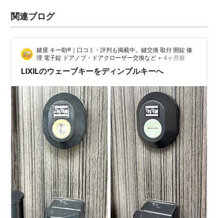
関連ブログ
鍵屋 キー助®｜口コミ・評判も掲載中。鍵交換 取付 開錠 修
•
理 電子錠 ドアノブ・ドアクローザー交換など
4ヶ月前
LIXILのウェーブキーをディンプルキーへ