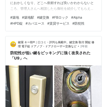
におかしくなり、どこへ依頼すれば良いかわからないと
ころ、管理人さんへ相談したら御社を紹介してもらえ
た。 【施工内容：「FBロック/Alpha」をHPD錠と
#
築地
#
築地駅
#
鍵交換
#
FBロック
#
Alpha
「kaba ace」へ交換】 今回は、賃貸サービス様よりご紹
#
HPD錠
#
カバエース
#
賃貸サービス
#
防犯性
介の案件です。 「修理がダメなら交換してほしい」との
事で、詳しく伺うと、もう15年はお使いの鍵で、そろそ
ろ寿命とも思われており、元々数本あった鍵が今は2本し
鍵屋 キー助®｜口コミ・評判も掲載中。鍵交換 取付 開錠 修
かないという状況でした。 また、「最低でも鍵は2本あ
•
理 電子錠 ドアノブ・ドアクローザー交換など
2年前
れば良い」…
防犯性が低い鍵をピッキングに強く改良された
「U9」へ