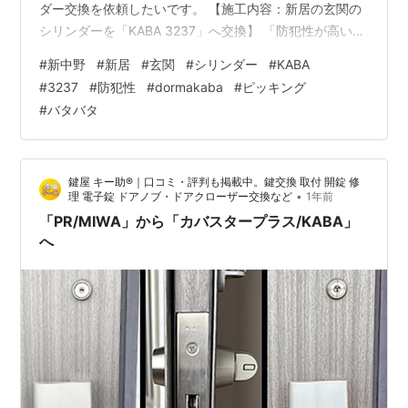
ダー交換を依頼したいです。 【施工内容：新居の玄関の
シリンダーを「KABA 3237」へ交換】 「防犯性が高い鍵
に替えて、安心して生活を始めたい」との事で、現地に
#
新中野
#
新居
#
玄関
#
シリンダー
#
KABA
て確認した既存のシリンダーに適合する、KABA社の
#
3237
#
防犯性
#
dormakaba
#
ピッキング
「3237」シリンダーへの交換作業を実施しました。 取り
#
バタバタ
替え後は、鍵の動作チェックと使用方法のご説明を行
い、スムーズに作業完了となりました。 引越し直後は何
かと気を遣う時期ですが、防犯面を最初に整えておくこ
鍵屋 キー助®｜口コミ・評判も掲載中。鍵交換 取付 開錠 修
とはとても大切です。…
•
理 電子錠 ドアノブ・ドアクローザー交換など
1年前
「PR/MIWA」から「カバスタープラス/KABA」
へ