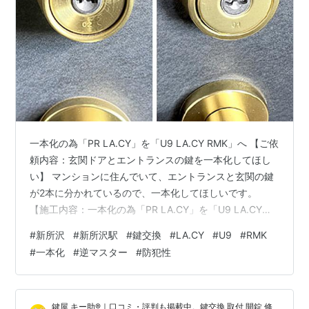
一本化の為「PR LA.CY」を「U9 LA.CY RMK」へ 【ご依
頼内容：玄関ドアとエントランスの鍵を一本化してほし
い】 マンションに住んでいて、エントランスと玄関の鍵
が2本に分かれているので、一本化してほしいです。
【施工内容：一本化の為「PR LA.CY」を「U9 LA.CY
RMK」へ】 早速ご訪問させていただいたところ、玄関ド
#
新所沢
#
新所沢駅
#
鍵交換
#
LA.CY
#
U9
#
RMK
アについている鍵は、ディンプルキー「PR
#
一本化
#
逆マスター
#
防犯性
LA.CY(BS)/MIWA」で、マンションのエントランスにつ
いている鍵は、刻みキー「U9 LA.CY(GD) RMK/MIWA」
でした。 本来、刻みキーよりディンプルキーの方が防犯
鍵屋 キー助®｜口コミ・評判も掲載中。鍵交換 取付 開錠 修
性が高いのですが、2本あると混同して…