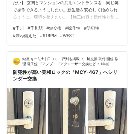
たい】 玄関とマンションの共用エントランスを、同じ鍵
で操作できるようにしたい。新生活を安心して始められ
るように、環境を整えたい。 【施工内容：操作性と防犯
性を兼ね備えた「916PM/WEST」に交換】 まずは、既存
#
千川
#
千川駅
#
鍵交換
#
操作性
#
防犯性
のシリンダーを丁寧に取り外して、WESTの「916PM」
#
兼ね備えた
#
916PM
#
WEST
シリンダーを正確に設置します。 こちらの鍵は、操作性
と安全性、耐ピッキング性能を兼ね備えた安心の製品で
あり、住宅やマンションで快適に長期間使用できるシリ
鍵屋 キー助®｜口コミ・評判も掲載中。鍵交換 取付 開錠 修
ンダーです。 そして、扉の厚みやバックセットに合わせ
•
理 電子錠 ドアノブ・ドアクローザー交換など
1年前
て微調整を行い、施…
防犯性が高い美和ロックの「MCY-467」へシリ
ンダー交換