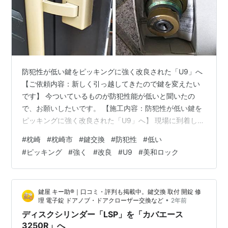
防犯性が低い鍵をピッキングに強く改良された「U9」へ
【ご依頼内容：新しく引っ越してきたので鍵を変えたい
です】 今ついているものが防犯性能が低いと聞いたの
で、お願いしたいです。 【施工内容：防犯性が低い鍵を
ピッキングに強く改良された「U9」へ】 現場に到着して
確認させて頂くと、一戸建ての玄関扉の二ヶ所に鍵がつ
#
枕崎
#
枕崎市
#
鍵交換
#
防犯性
#
低い
いており、確かに古いもので防犯性能が低く、ピッキン
#
ピッキング
#
強く
#
改良
#
U9
#
美和ロック
グ被害にたくさんあったタイプでした。 防犯性能や使い
やすさを考慮すると、上下同一のディンプルキータイプ
もありますが、ご予算の都合上、ギザギザタイプである
鍵屋 キー助®｜口コミ・評判も掲載中。鍵交換 取付 開錠 修
「U9/MIWA」への交換にてご成約となりました。 こちら
•
理 電子錠 ドアノブ・ドアクローザー交換など
2年前
は既存のタイプから改良されて、…
ディスクシリンダー「LSP」を「カバエース
3250R」へ