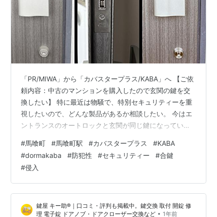
「PR/MIWA」から「カバスタープラス/KABA」へ 【ご依
頼内容：中古のマンションを購入したので玄関の鍵を交
換したい】 特に最近は物騒で、特別セキュリティーを重
視したいので、どんな製品があるか相談したい。 今はエ
ントランスのオートロックと玄関が同じ鍵になってい
る。 【施工内容：「PR/MIWA」から「カバスタープラ
#
馬喰町
#
馬喰町駅
#
カバスタープラス
#
KABA
ス/KABA」へ】 既設は、MIWAの「PR」シリンダーが、
#
dormakaba
#
防犯性
#
セキュリティー
#
合鍵
逆マスターキーに使用されていました。 お客様より「防
#
侵入
犯性を重視したい」とのご要望頂きましたので、KABAの
「カバスタープラス」を提案したところ、防犯性を気に
入ってくださり、こちらでご成約となりました。 なお、
鍵屋 キー助®｜口コミ・評判も掲載中。鍵交換 取付 開錠 修
カバスタープ…
•
理 電子錠 ドアノブ・ドアクローザー交換など
1年前