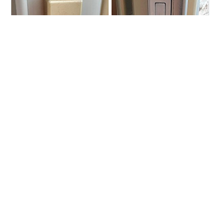
防犯性の低い鍵を「YW-2 916 LSP(WEST)」へ交換 【ご
依頼内容：引っ越しして心配なので鍵の交換を希望して
います】 主人は交換しなくても平気な様子なんですが、
やはり心配なので玄関の鍵を交換したいです。 【施工内
容：防犯性の低い鍵を「YW-2 916 LSP(WEST)」へ交
換】 確認すると、MIWAのギザギザの鍵でこちらのタイ
#
広島市東区
#
鍵交換
#
YW
#
LSP
#
WEST
プは、特殊な工具を使用すれば鍵穴から開けられてしま