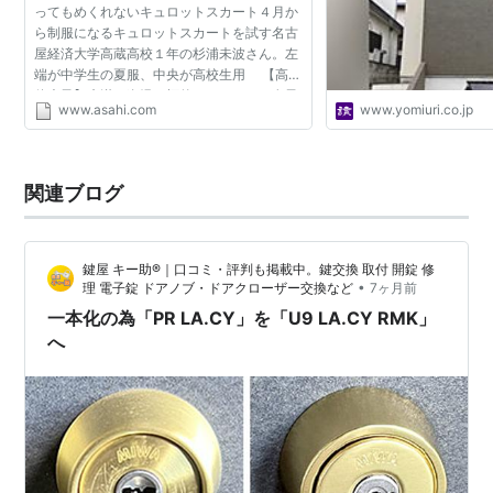
ってもめくれないキュロットスカート４月か
ら制服になるキュロットスカートを試す名古
屋経済大学高蔵高校１年の杉浦未波さん。左
端が中学生の夏服、中央が高校生用 【高岡
佐也子】痴漢や盗撮の標的になりやすい女子
www.asahi.com
www.yomiuri.co.jp
中高校生のスカート。「かわいい」と制服が
人気の名古屋経済...
関連ブログ
鍵屋 キー助®｜口コミ・評判も掲載中。鍵交換 取付 開錠 修
•
理 電子錠 ドアノブ・ドアクローザー交換など
7ヶ月前
一本化の為「PR LA.CY」を「U9 LA.CY RMK」
へ