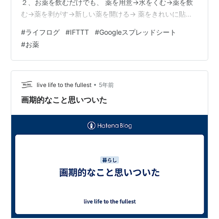
２、お薬を飲むだけでも、 薬を用意→水をくむ→薬を飲
む→薬を剥がす→新しい薬を開ける→ 薬をきれいに貼る
→薬のカバーシールを貼る→薬のゴミを捨てる と、彼に
#
ライフログ
#
IFTTT
#
Googleスプレッドシート
とっては十分工程が多いところに、 さらに追加で「書き
#
お薬
込む」工程があると忘れちゃう ３、薬を貼り替えるタイ
ミングは、だいたい薬が切れかけで 体が動かしづらい時
だから、ちょっとの負荷でも大変に感じる という要因が
あり、なかなかお薬ログに記録を残すというところに た
•
live life to the fullest
5年前
どり着けないらしいのです。 …
画期的なこと思いついた