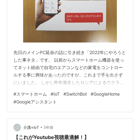
先日のメインPC延命の話に引き続き「2022年にやろうと
した事ネタ」です。 以前からスマートホーム機器を使っ
てネット経由で自宅のエアコンなどの家電をコントロー
ルする事に興味があったのですが、これまで手を出さず
にいました。 しかし昨年発生したロシアによるウクライ
ナ侵略により資源価格が高騰、しかもそれに加えて円安
#
スマートホーム
#
IoT
#
SwitchBot
#
GoogleHome
の影響もあって電気、ガスの料金が大幅に上がる事態
#
Googleアシスタント
に。 これまで帰宅時間を見計らってエアコンのタイマー
をセットしておき、帰宅時に快適な室温になるようにし
ておくというのを主に夏にやっていたのですが、当初の
予定より帰宅が遅くなるとムダにエアコンが動いている
•
介護×IoT
5年前
時間が長くなり当然電気代が嵩む。 電気料…
【これがYoutube視聴最適解！】