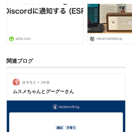
qiita.com
rskull.hateblo.jp
関連ブログ
•
ロマろぐ
2年前
ムスメちゃんとグーグーさん