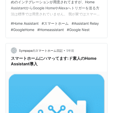
めのインテグレーションが用意されてますが、Home
AssistantからGoogle HomeやAlexaへトリガーを送る方
法は標準では用意されていません。 我が家ではスマート
ロック"Qrio Lock"を使用していますがQrio LockはAPIが
#
Home Assistant
#
スマートホーム
#
Assistant Relay
公開されていないのでHome Assistantから直接操作する
#
GoogleHome
#
Homeassistant
#
Google Nest
ことが出来ないんですよね。 なのでHome Assistantから
Google HomeやAlexaへトリガーを送りGoogle Hom…
•
Sympapaのスマートホーム日記
5年前
スマートホームにハマってます:ド素人のHome
Assistant導入