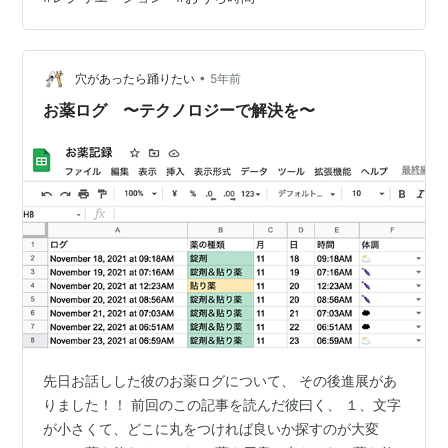
家にこもってテレビを見る高齢者が多くなったのではな
いかと思います。 現在は介護サービスを使うことも一般
化し（通所サービスの送迎を朝に見かけることも多くな
りましたね）、またアクティブな高齢者も増え、家にこ
•
穴があったら踊りたい
5年前
もってテレビというイメージは薄…
お薬ログ 〜テクノロジーで解決を〜
先日お話しした彼のお薬ログについて、 その後進展があ
りました！！ 前回のこの記事を読んだ彼曰く、 １、文字
が小さくて、どこに丸をつければ良いか探すのが大変