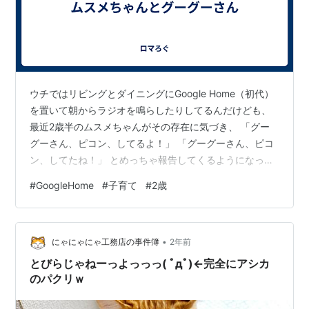
ウチではリビングとダイニングにGoogle Home（初代）
を置いて朝からラジオを鳴らしたりしてるんだけども、
最近2歳半のムスメちゃんがその存在に気づき、 「グー
グーさん、ピコン、してるよ！」 「グーグーさん、ピコ
ン、してたね！」 とめっちゃ報告してくるようになっ
た。 いやパパが操作してるんだからわかってるがな、と
#
GoogleHome
#
子育て
#
2歳
思いつつも、毎回新種の恐竜が発見されたかのように興
奮して報告する姿は微笑ましいのでつい相手してしま
う。 今のGoogleHomeは一昔前の人工無能に近いやり取
•
りしかできないけど、そのうちGeminiが搭載されて流暢
にゃにゃにゃ工務店の事件簿
2年前
に対話できるようになるんだろうな。ムスメちゃんはそ
とびらじゃねーっよっっっ( ﾟдﾟ)←完全にアシカ
の時代を生きるのであ…
のパクリｗ