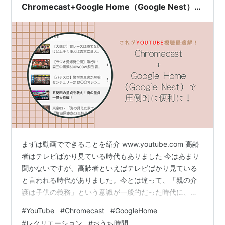
Chromecast+Google Home（Google Nest）で
圧倒的に便利に！
まずは動画でできることを紹介 www.youtube.com 高齢
者はテレビばかり見ている時代もありました 今はあまり
聞かないですが、高齢者といえばテレビばかり見ている
と言われる時代がありました。今とは違って、「親の介
護は子供の義務」という意識が一般的だった時代に、そ
うはいっても介護に時間をさけなく、今と違ってアクテ
#
YouTube
#
Chromecast
#
GoogleHome
ィブな高齢者というのも一般的ではなかったので、結果
#
レクリエーション
#
おうち時間