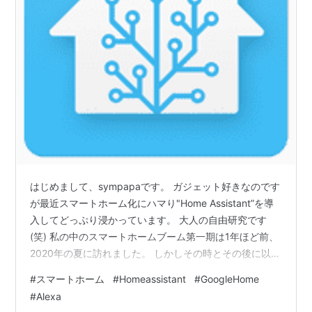
はじめまして、sympapaです。 ガジェット好きなのです
が最近スマートホーム化にハマり"Home Assistant”を導
入してどっぷり浸かっています。 大人の自由研究です
(笑) 私の中のスマートホームブーム第一期は1年ほど前、
2020年の夏に訪れました。 しかしその時とその後に以下
のものを導入したくらいで本格的な自動化までは考えて
#
スマートホーム
#
Homeassistant
#
GoogleHome
ませんでした。廊下や階段の照明は人感センサー付の電
#
Alexa
球に替えてましたが... -スマートスピーカー: Google