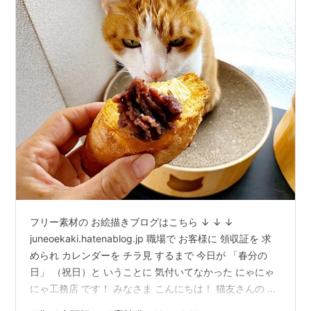
フリー素材の お絵描きブログはこちら ↓ ↓ ↓
juneoekaki.hatenablog.jp 職場で お客様に 領収証を 求
められ カレンダーを チラ見 するまで 今日が 「春分の
日」 （祝日）と いうことに 気付いてなかった にゃにゃ
にゃ工務店 です！ みなさま こんにちは！ 猫友さんの ブ
ログを 拝見していて ↓ ↓ ↓ www.betty0918.biz ムショ