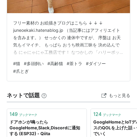
フリー素材の お絵描きブログはこちら ↓ ↓ ↓
juneoekaki.hatenablog.jp （当記事にはアフィリエイト
を含みます。） せっかくの 連休中ですが、 序盤は お天
気もイマイチ、 もっぱら おうち映画三昧を 決め込んで
る にゃにゃにゃ工務店です！ なつかしの 「ハリーポッ
ター」シリーズに 「DETH NOTE」シリーズ 「シャイロ
#
猫
#
多頭飼い
#
高齢猫
#
茶トラ
#
ダイソー
ックの子供たち」も おもしろかったです！！ ストーリー
#
爪とぎ
がっつりのを ずっと見続けてると 脳が疲れるので ちょ
いちょいドラえもんをはさみながらｗ あーとーは
ー・・・ 相変わらずの 猫召喚ごっこ ところで 再々書い
ネットで話題
もっと見る
てます Googleさんの聞き間違えシリ…
149
124
ブックマーク
ブックマーク
ドアホンが鳴ったら
GoogleHomeとIo
GoogleHome,Slack,Discordに通知
スのQOLを上げた話 
する (ESP32) - Qiita
でいく