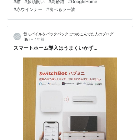
#
猫
#
多頭飼い
#
高齢猫
#
GoogleHome
ーに 小倉トーストが 食べたくなり・・・ じゃじゃん！
#
赤ウインナー
#
食べるラー油
冷凍してた あんこ チンッして バターと 共に バゲットに
乗っけて いただきましたー (*´ω｀*)ノウマッ （あっき
ーのおめめがアシメなのは、この時期恒例の結膜炎の…
昔モバイルをバックパックにつめこんでた人のブログ
•
(仮)
4年前
スマートホーム導入はうまくいかず…