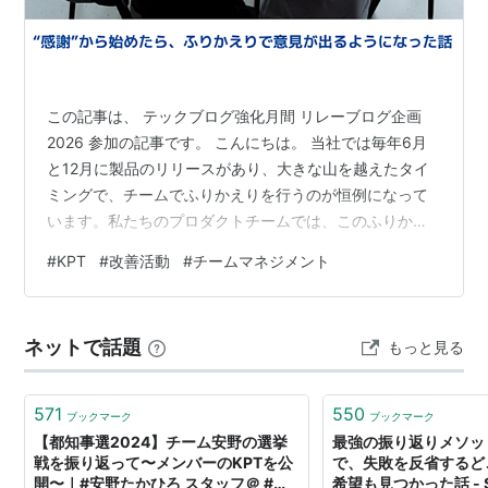
この記事は、 テックブログ強化月間 リレーブログ企画
2026 参加の記事です。 こんにちは。 当社では毎年6月
と12月に製品のリリースがあり、大きな山を越えたタイ
ミングで、チームでふりかえりを行うのが恒例になって
います。私たちのプロダクトチームでは、このふりかえ
りに KPT を使うことが多いです。 これまではいつも同じ
#
KPT
#
改善活動
#
チームマネジメント
やり方で進めていたのですが、前回のふりかえりから、
弊社テックブログで紹介されていた KPT フォーマット を
導入してみました（→ 元記事）。そのまま使うのではな
ネットで話題
もっと見る
く、自分たちのチームに合わせてアレンジして回したの
で、その工夫と、やってみて分かったことを共有しま
す。 どんなチームか …
571
550
ブックマーク
ブックマーク
【都知事選2024】チーム安野の選挙
最強の振り返りメソッ
戦を振り返って〜メンバーのKPTを公
で、失敗を反省するど
開〜｜#安野たかひろ スタッフ＠ #チ
希望も見つかった話 - S