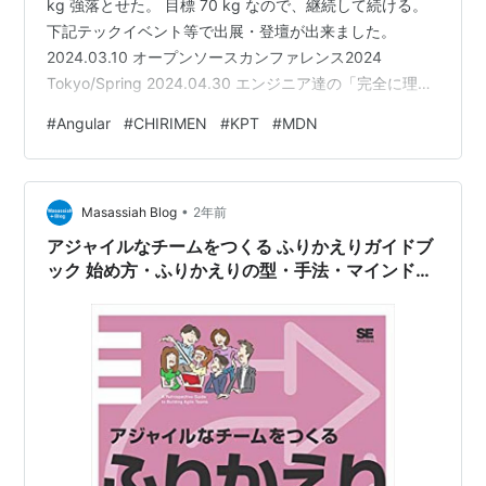
kg 強落とせた。 目標 70 kg なので、継続して続ける。
下記テックイベント等で出展・登壇が出来ました。
2024.03.10 オープンソースカンファレンス2024
Tokyo/Spring 2024.04.30 エンジニア達の「完全に理解
した」Talk #52 2024.05.25-06.09 技術書典16
#
Angular
#
CHIRIMEN
#
KPT
#
MDN
2024.05.28 エンジニア達の「完全に理解した」Talk
#53 2024.10.26 オープンソースカンファレンス2024
Tokyo/Fall 2024.11.02-17 技術書典17 20…
•
Masassiah Blog
2年前
アジャイルなチームをつくる ふりかえりガイドブ
ック 始め方・ふりかえりの型・手法・マインドセ
ット