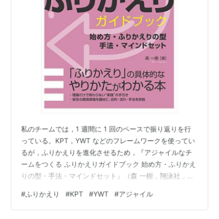
私のチームでは，1 週間に 1 回のペースで振り返りを行
っている。KPT，YWT などのフレームワークを使ってい
るが，ふりかえりを進化させるため，『アジャイルなチ
ームをつくる ふりかえりガイドブック 始め方・ふりかえ
りの型・手法・マインドセット』（森 一樹，翔泳社，
2021年2月17日）を読んでみた。 ふりかえりは，チーム
#
ふりかえり
#
KPT
#
YWT
#
アジャイル
全員で立ち止まり，チームがより良いやり方を見つける
ための話し合いをして，チームの行動を少しずつ変えて