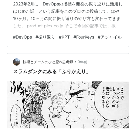
2023年2月に「DevOpsの指標を開発の振り返りに活用し
はじめた話」という記事をこのブログに投稿して、はや
10ヶ月。10ヶ月の間に振り返りのやり方も変わってきま
した。 product.plex.co.jp そこで今回の記事では、振り
返りのやり方が10ヶ月前と比べて何がどう変わったのか
#
DevOps
#
振り返り
#
KPT
#
FourKeys
#
アジャイル
を紹介したいと思います！ 目次 はじめに 目次 エンジニ
ア組織について プレックスジョブ開発チームでの振り返
り 振り返りMTGについて KPTについて 開発のパフォー
•
マンス改善について エンジニア全体での振り返り さいご
技術とチームのひと息☕思考録
3年前
に エンジニア組織について 振り返り…
スラムダンクにみる「ふりかえり」