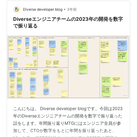
いく活動です。（位置 No. 206） ふりかえりの活動が，
•
チームの行動を少しずつ変えていくきっかけになる。 変
Diverse developer blog
3年前
えるプロセスは「小さく，少しずつ」が鉄則です。プロ
Diverseエンジニアチームの2023年の開発を数字
セス変更後にう…
で振り返る
こんにちは。 Diverse developer blogです。今回は2023
年のDiverseエンジニアチームの開発を数字で振り返った
話をします。年間振り返りMTGにはエンジニア全員が参
加して、CTOが数字をもとに年間を振り返ったあと、