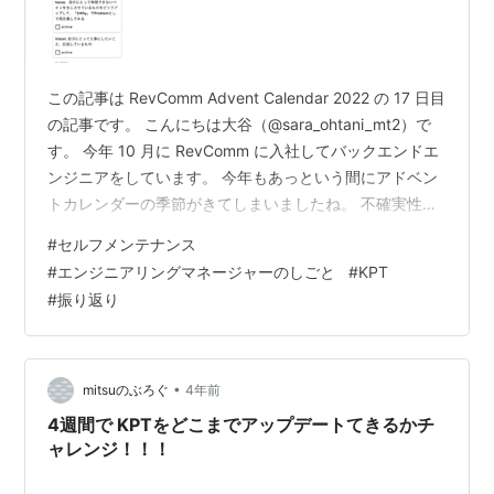
この記事は RevComm Advent Calendar 2022 の 17 日目
の記事です。 こんにちは大谷（@sara_ohtani_mt2）で
す。 今年 10 月に RevComm に入社してバックエンドエ
ンジニアをしています。 今年もあっという間にアドベン
トカレンダーの季節がきてしまいましたね。 不確実性と
闘う皆さん、今年も一年お疲れさまでした！ 『THE 有頂
#
セルフメンテナンス
天ホテル』という大晦日のホテルを舞台にした映画の中
#
エンジニアリングマネージャーのしごと
#
KPT
の「年が変われば、いいこともあるわ」という台詞が大
#
振り返り
好きです。年末になるといつも思い出します。 新年を迎
えるというのはただ年がインクリメントされるだけのこ
とのようにも考えられます…
•
mitsuのぶろぐ
4年前
4週間で KPTをどこまでアップデートてきるかチ
ャレンジ！！！