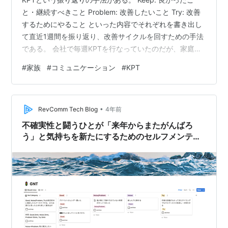
と・継続すべきこと Problem: 改善したいこと Try: 改善
するためにやること といった内容でそれぞれを書き出し
て直近1週間を振り返り、改善サイクルを回すための手法
である。 会社で毎週KPTを行なっていたのだが、家庭に
おいてもこのフレームワークは有用そうに思ったので、
#
家族
#
コミュニケーション
#
KPT
「家族KPT」をここ数年実践している。毎週土曜の午前
に一緒にコーヒーを飲みながら、その一週間の良かった
こと・良くなかったことを振り返り、改善案を出すので
•
ある。幸運なことに妻も乗り気で付き合ってくれてい
RevComm Tech Blog
4年前
る。 Keepの欄は、今週作ったあの料理が美味しかったと
不確実性と闘うひとが「来年からまたがんばろ
か、なかな…
う」と気持ちを新たにするためのセルフメンテナ
ンス