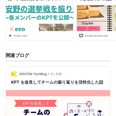
ームみらい 【公式】
HACKER（スタディ
会人の勉強法＆英語学
note.com
studyhacker.net
関連ブログ
•
KENTEM TechBlog
8ヶ月前
KPT を改良してチームの振り返りを活性化した話