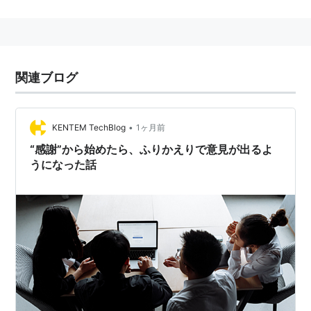
PROBLEM＝何が問題だったのか
TRY＝次回やってみたいこと、挑戦したいこと
これらをK→P→Tの順で下記のようなフォーマットで書
き出していくのが一般的
関連ブログ
•
KENTEM TechBlog
1ヶ月前
“感謝”から始めたら、ふりかえりで意見が出るよ
うになった話