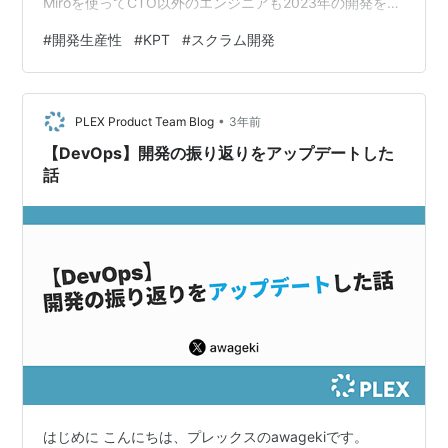
Miroを使ってCTO以外のエンジニアも2023年の開発を振
り返りました。 利用した数字 振り返りMTGで利用したデ
#
開発生産性
#
KPT
#
スクラム開発
ータは以下の4つです。 開発生産性の指標（Git） スプリ
ントタスクの完了タスクの数（Asana） リリースした施
策の数（Notion） インシデント報告書の数（Notion） 開
•
発生産性はGitのコミットログを使って「デプロイ頻度」
PLEX Product Team Blog
3年前
や「変更障害…
【DevOps】開発の振り返りをアップデートした
話
はじめに こんにちは、プレックスのawagekiです。