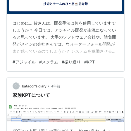
はじめに… 皆さんは、開発手法は何を使用していますで
しょうか？ 今日では、アジャイル開発が主流になってい
ると思っています。 大手のソフトウェア会社や、請負開
発がメインの会社さんでは、ウォーターフォール開発が
まだ残っているのでしょうか？ システムを稼働させる
様々な要素が目まぐるしく変わる日々において、ウォー
#
アジャイル
#
スクラム
#
振り返り
#
KPT
ターフォールを固持している組織もあるのでしょうか？
とはいえ、多くがアジャイル開発で、その中でもスクラ
ムでプロジェクトを運営している方々が多いのではない
•
かと思います。 スクラムでは、スプリントレトロスペク
batacon’s diary
4年前
ティブといって、スプリントの最後に振り返りを実施し
家族KPTについて
ますが、 この振り返りの改善のポイントが…
KPTという振り返りの手法がある。 Keep: 良かったこ