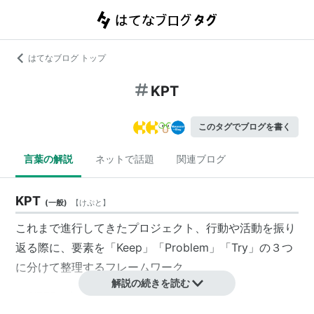
はてなブログ トップ
KPT
このタグでブログを書く
言葉の解説
ネットで話題
関連ブログ
KPT
(
一般
)
【
けぷと
】
これまで進行してきたプロジェクト、行動や活動を振り
返る際に、要素を「Keep」「Problem」「Try」の３つ
に分けて整理するフレームワーク
解説の続きを読む
KEEP＝何が良かったのか、今後続けたいもの