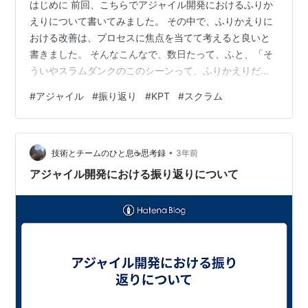
はじめに 前回、こちらでアジャイル開発におけるふりか
えりについて書いてみました。 その中で、ふりかえりに
おける改善は、プロセスに焦点を当てて考えると良いと
書きました。 そんなこんなで、数日たって、ふと、「そ
ういやスラムダンクのこのシーンって、ふりかえりだよ
なぁ」と思ったので、 簡単にまとめたいと思います。 対
#
アジャイル
#
振り返り
#
KPT
#
スクラム
象のシーン 何戦だったかは忘れましたが… 安西監督が桜
木花道をいったんベンチに下げて、プレーを見るように
促す。 そして、一連のプレーの中で最も重要なポイント
•
としてオフェンスリバウンドがとったらどうなるかの話
技術とチームのひと息☕思考録
3年前
をする。 つまり…これって･･･ 一連のプレーを見るって
アジャイル開発における振り返りについて
いう部分は、「ふりかえり」そ…