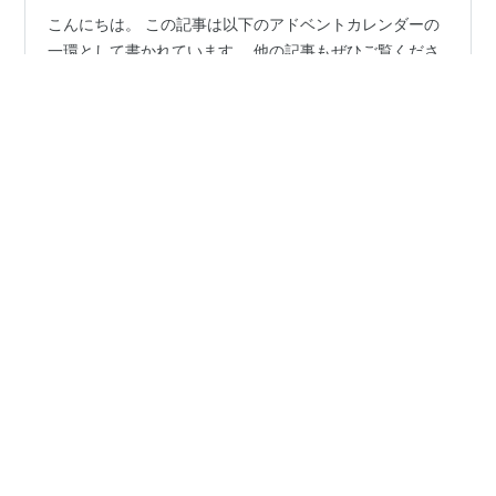
こんにちは。 この記事は以下のアドベントカレンダーの
一環として書かれています。 他の記事もぜひご覧くださ
い。 qiita.com さて、今回この記事でお伝えすること
は、表題の通り、振り返り手法の一つである KPT を アジ
ャイルコーチにフィードバックをもらいながら1週間スプ
リント × 4回まわすことによって、どこまでチームの振
#
スクラム
#
スクラムマスター
#
振り返り
#
KPT
り返りをアップデートできるかチャレンジしたことにつ
#
ファシリテーター
#
アジャイル
いて記載します。 この文章から KPTを中心とした振り返
りのやり方の一例 チームで振り返るとなった際にどうい
った観点で振り返れるとよいか ファシリテーターやスク
ラムマスターとしての振る舞い などを考えてもらう一助
•
エス・エム・エス エンジニア テックブログ
4年前