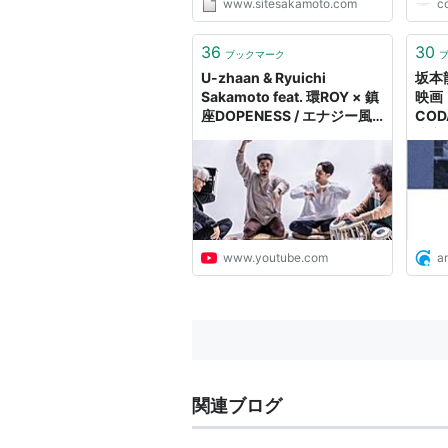
www.sitesakamoto.com
c
36
30
ブックマーク
U-zhaan & Ryuichi
坂本
Sakamoto feat. 環ROY × 鎮
映画『
座DOPENESS / エナジー風
CO
呂 (Energy Flo)
決定 
www.youtube.com
a
関連ブログ