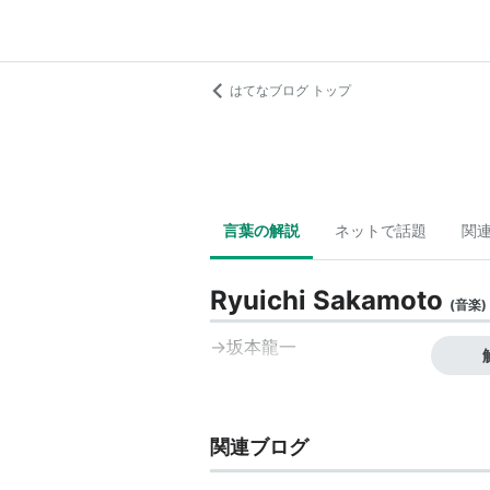
はてなブログ トップ
言葉の解説
ネットで話題
関
Ryuichi Sakamoto
(
音楽
)
→
坂本龍一
関連ブログ