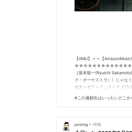
【AMU】＝＝【AmazonMusicUn
☆☆☆☆☆☆☆☆☆☆☆☆☆
［坂本龍一(Ryuichi Sak
ク・オーケストラ）〙じゃなく
ぜナ～ゼ？～？＿？～？ ドウ
て・・・ チャット・セッショ
#
この連鎖矢はいったいどこか
ソリャコ！【アンビエントのワ
プロンプト…
•
junzirog
1年前