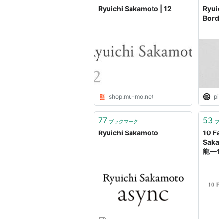
Ryuichi Sakamoto | 12
Ryui
Bord
shop.mu-mo.net
p
77
53
ブックマーク
Ryuichi Sakamoto
10 F
Sak
龍一