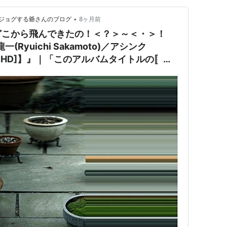
•
ジョグする爺さんのブログ
8ヶ月前
どこから飛んできたの！＜？＞～＜・＞！
(Ryuichi Sakamoto)／アシンク
LTRA HD]】』｜「このアルバムタイトルの〚ア
てのは？・？」をイントロ・プロンプトにして
hatGPT〕カフェ）】でマスターのチャト
ませう！ｖ＾＾マセウ！ｘ9！マセウ！ｘ
＾ｖ！