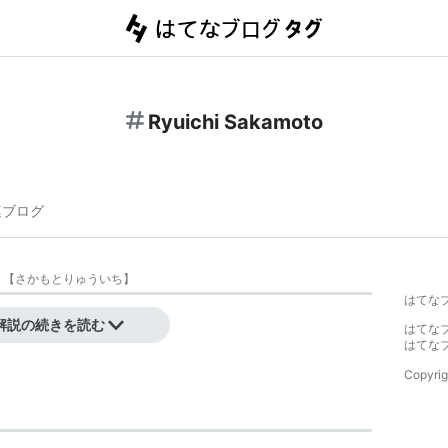
Ryuichi Sakamoto
連ブログ
【
さかもとりゅういち
】
はてな
解説の続きを読む
はてな
はてな
Copyrig