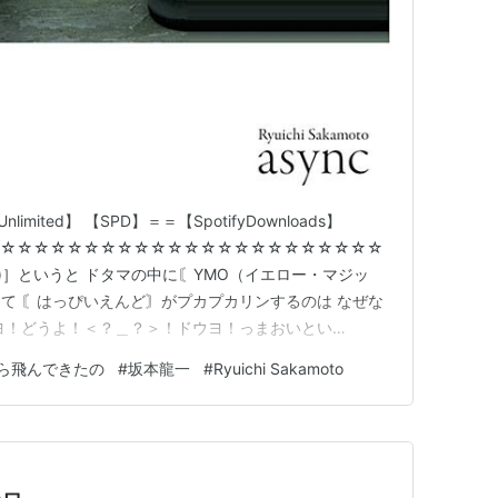
limited】 【SPD】＝＝【SpotifyDownloads】
☆☆☆☆☆☆☆☆☆☆☆☆☆☆☆☆☆☆☆☆☆☆☆
amoto)］というと ドタマの中に〘YMO（イエロー・マジッ
て 〘はっぴいえんど〙がプカプカリンするのは なぜな
ヨ！どうよ！＜？＿？＞！ドウヨ！っまおいとい
ン開始じゃ！ｖ＾＾ ウンニャコリャ！グリュンポッチ！
ら飛んできたの
#
坂本龍一
#
Ryuichi Sakamoto
ケワカ＜・？・＞】 ここから＝＝＝＞＞＞イントロ・