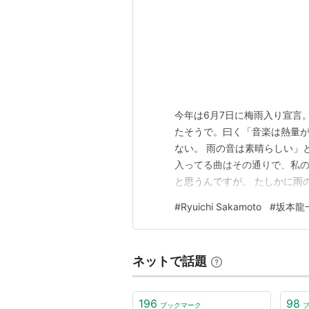
今年は6月7日に梅雨入り宣言
たそうで。曰く「音楽は熱量
ない。 雨の音は素晴らしい」
入ってる曲はその通りで、私
と思うんですが。 たしかに雨
中できる不思議な感覚 若いこ
#
Ryuichi Sakamoto
#
坂本龍
きていなかったのだけど、最
トとかピアノリサイタルに行く
ネットで話題
196
98
ブックマーク