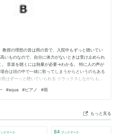
。 教授の理想の音は雨の音で、入院中もずっと聴いてい
が高いものなので、自分に体力がないときは受け止められ
と。 音楽を聴くには熱量が必要→わかる。 特に人の声が
の場合は頭の中で一緒に歌ってしまうからというのもある
の音はずーっと聴いていられる リラックスしながらも集
ろはインスト曲やクラシック音楽の良さをあまり理解で
一
#
aqua
#
ピアノ
#
雨
近よく鑑賞するようになりました。クラシックのコンサー
ようにもなったりし…
もっと見る
84
ブックマーク
ブックマーク