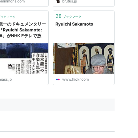
ommmons.com
brutus.jp
28
ブックマーク
ブックマーク
龍一のドキュメンタリー
Ryuichi Sakamoto
Ryuichi Sakamoto:
DA』がNHK Eテレで放送
- amass
mass.jp
www.flickr.com