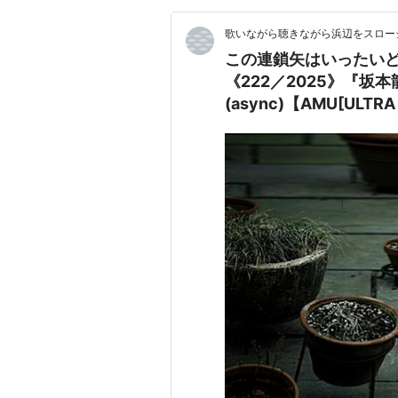
歌いながら聴きながら浜辺をスロー
この連鎖矢はいったい
《222／2025》『坂本龍一
(async)【AMU[U
シンク(async)〛っ
【チャト爺カフェ（〔C
爺とオシャベリンゴし
11！マセウ！ｘ13！＾