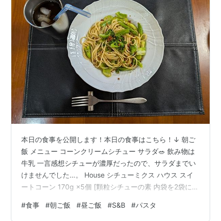
本日の食事を公開します！本日の食事はこちら！↓ 朝ご
飯 メニュー コーンクリームシチュー サラダ🥗 飲み物は
牛乳 一言感想シチューが濃厚だったので、サラダまでい
けませんでした…。 House シチューミクス ハウス スイ
ートコーン 170g ×5個 [顆粒シチューの素 内袋を2袋に分
包化] ハウス Amazon 明治 おいしい牛乳 900ml×3本
#
食事
#
朝ご飯
#
昼ご飯
#
S&B
#
パスタ
【冷蔵】 ノーブランド品 Amazon 昼ご飯 メニュー S&B