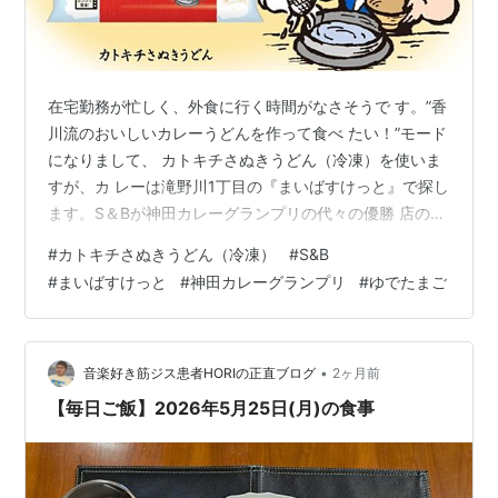
在宅勤務が忙しく、外食に行く時間がなさそうで す。”香
川流のおいしいカレーうどんを作って食べ たい！”モード
になりまして、 カトキチさぬきうどん（冷凍）を使いま
すが、カ レーは滝野川1丁目の『まいばすけっと』で探し
ます。S＆Bが神田カレーグランプリの代々の優勝 店のカ
レーを出しているんですね！”Bondy”は行 ったことある
#
カトキチさぬきうどん（冷凍）
#
S&B
し、ここはなつかしいな・・などと ニコニコしながら選
#
まいばすけっと
#
神田カレーグランプリ
#
ゆでたまご
んで、 S&B：神田カレーグランプリ第9回優勝”秋葉原カ
リガリ”監修の濃厚スパイスカレーを買ってまい りまし
た！ 5月22日（金） 【Photo by FUJIFILM X100Ⅵ】 ゆ
で上げて湯切りしたアツアツのうど…
•
音楽好き筋ジス患者HORIの正直ブログ
2ヶ月前
【毎日ご飯】2026年5月25日(月)の食事