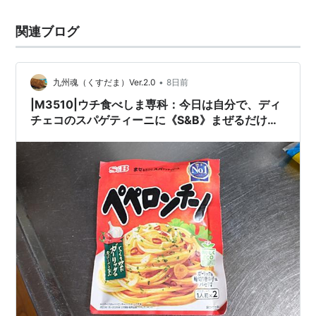
関連ブログ
•
九州魂（くすだま）Ver.2.0
8日前
|M3510|ウチ食べしま専科：今日は自分で、ディ
チェコのスパゲティーニに《S&B》まぜるだけの
パスタソース＜ペペロンチーノ＞をかけて黄身ト
ロ卵をのせてヴォーノ！