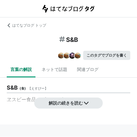
はてなブログ トップ
S&B
このタグでブログを書く
言葉の解説
ネットで話題
関連ブログ
S&B
(
食
)
【
えすびー
】
ヱスビー食品のブランド名の1つ。
解説の続きを読む