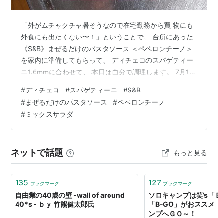
「外がムチャクチャ暑そうなので在宅勤務から買 物にも
外食にも出たくない〜！」ということで、 台所にあった
《S&B》まぜるだけのパスタソース ＜ペペロンチーノ＞
を家内に準備してもらって、 ディチェコのスパゲティー
ニ1.6mmに合わせて、 本日は自分で調理します。 7月17
日（金） 【Photo by FUJIFILM X100Ⅵ】 パスタがゆで
#
ディチェコ
#
スパゲティーニ
#
S&B
上がるまでに、冷蔵庫の余りもので ”レタスサラダに魚肉
#
まぜるだけのパスタソース
#
ペペロンチーノ
ソーセージとKIRIクリーム チーズをのせて”を盛り付けて
#
ミックスサラダ
軽く頂きます！ 標準9分のところ10分でゆで上げたスパ
ゲティー ニを、トングで鍋から湯切りしながら器に盛り
付 けます。まず、液体ソース部分（小袋…
ネットで話題
もっと見る
135
127
ブックマーク
ブックマーク
自由業の40歳の壁 -wall of around
ソロキャンプは笑’s「
40*s - ｂｙ 竹熊健太郎氏
「B-GO」がおススメ！
ンプへＧＯ～！