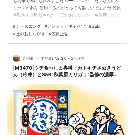
も簡単で私にも作れました シーズニング、たくさんのシ
リーズがあり 使用するのがとっても楽しいですよね 笠原
将弘さんが監修された 「匠のおしながき」も使用してみ
たいです 「アンチョビキャベツ」は温かくても冷めても
#
シーズニング
#
アンチョビキャベツ
#
S&B
両方ともとても美味しかったです ごちそうさまでした ラ
#
匠のおしながき
#
笠原正弘
ンキング参加中gooからきました ランキング参加中食べ
物 ランキング参加中【公式】はてなブログ初心者のグル
ープ
•
九州魂（くすだま）Ver.2.0
2ヶ月前
|M3470|ウチ食べしま専科：カトキチさぬきうど
ん（冷凍）とS&B”秋葉原カリガリ”監修の濃厚ス
パイスカレーでつくる香川流カレーうどんがカラ
旨かった！