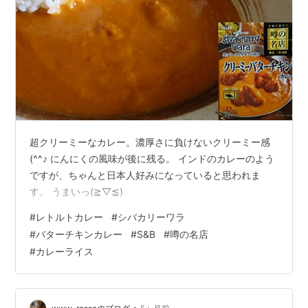
超クリーミーなカレー。濃厚さに負けないクリーミー感
(^^♪ にんにくの風味が後に残る。 インドのカレーのよう
ですが、ちゃんと日本人好みになっていると思われま
す。 うまいっ(≧▽≦)
#
レトルトカレー
#
シバカリーワラ
#
バターチキンカレー
#
S&B
#
噂の名店
#
カレーライス
•