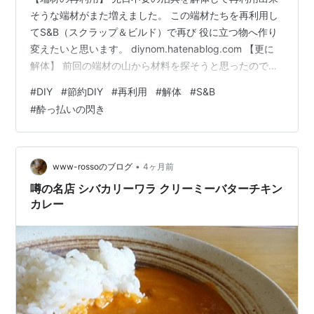
そうな端材がまた増えました。 この端材たちを再利用し
てS&B（スクラップ＆ビルド）で再び 役に立つ物へ作り
変えたいと思います。 diynom.hatenablog.com 【更に
解体】 前回の端材の山から材料を探そうと思ったのです
が、更に不要なものが 私の視界に入って来たので、気に
#
DIY
#
節約DIY
#
再利用
#
解体
#
S&B
なるので先に解体します。 簀子の棚 これは大量にあった
#
酔っ払いの閃き
ゴルフシューズを並べていましたが、もうゴルフを やる
機会も無く、やりたいとも思わないのでオークションな
どに出品して １０足ほどあった在庫が残り２足まで減っ
たので靴棚として使用していた 簀子は不要になるので、
•
www-rossoのブログ
4ヶ月前
即解体…
噂の名店 シバカリーワラ クリーミーバターチキン
カレー