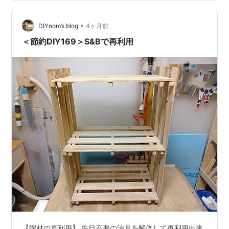
瀬戸内レモン＆オリーブパスタ🍝 飲み物はサントリー伊
右衛門プラス コレステロール対策 一言感想酸味が強くて
•
爽やかな味で美味しかったです。 S&B エスビー食品 まぜ
DIYnom’s blog
4ヶ月前
るだけのスパゲッテ…
＜節約DIY169＞S&Bで再利用
【端材の再利用】 先日不要の治具を解体して再利用出来