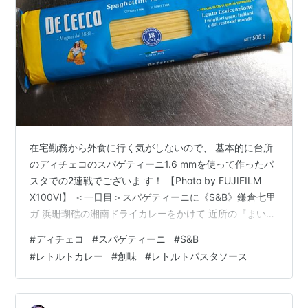
在宅勤務から外食に行く気がしないので、 基本的に台所
のディチェコのスパゲティーニ1.6 mmを使って作ったパ
スタでの2連戦でございま す！ 【Photo by FUJIFILM
X100Ⅵ】 ＜一日目＞スパゲティーニに《S&B》鎌倉七里
ガ 浜珊瑚礁の湘南ドライカレーをかけて 近所の『まいば
すけっと』で買ってきた《S&B》 鎌倉七里ガ浜珊瑚礁の
#
ディチェコ
#
スパゲティーニ
#
S&B
湘南ドライカレーを湯煎し て保温しておきます。 スパゲ
#
レトルトカレー
#
創味
#
レトルトパスタソース
ティーニは規定時間9分のところを10分ゆ でにして、そ
の間に『まいばすけっと』で購入の ポテトサラダと台所
にあったクノールの牛乳で溶 く冷製ポタージュでお腹を