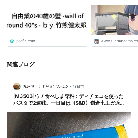
posfie.com
www.a-chancamp.c
関連ブログ
•
九州魂（くすだま）Ver.2.0
18日前
|M3503|ウチ食べしま専科：ディチェコを使った
パスタで2連戦。一日目は《S&B》鎌倉七里ガ浜
珊瑚礁の湘南ドライカレーをかけて、二日目は
《創味ハコネーゼ》：アサリの旨みたっぷり絶品
ボンゴレビアンコをかけて、どっちもうまっ！