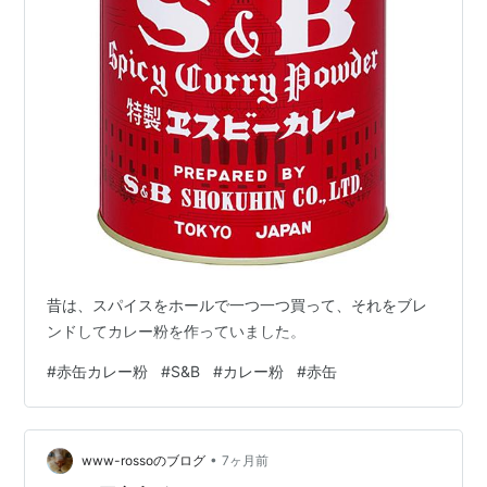
昔は、スパイスをホールで一つ一つ買って、それをブレ
ンドしてカレー粉を作っていました。
#
赤缶カレー粉
#
S&B
#
カレー粉
#
赤缶
•
www-rossoのブログ
7ヶ月前