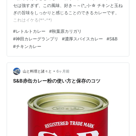
セは強すぎず、この風味、好き～～(^_-)-☆ チキンと玉ね
ぎの旨味をしっかりと感じることのできるカレーです。
これはイケる(*^-^*)
#
レトルトカレー
#
秋葉原カリガリ
#
神田カレーグランプリ
#
濃厚スパイスカレー
#
S&B
#
チキンカレー
•
山と料理と諸々と
6ヶ月前
S&B赤缶カレー粉の使い方と保存のコツ