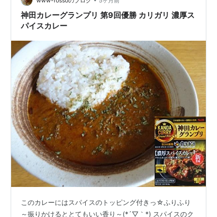
www-rossoのブログ
5ヶ月前
神田カレーグランプリ 第9回優勝 カリガリ 濃厚ス
パイスカレー
このカレーにはスパイスのトッピング付きっ☆ふりふり
～振りかけるととてもいい香り～(*´▽｀*) スパイスのク