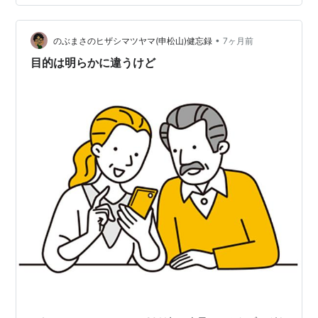
仕組みになっている—— それは、残念ながら人間が作っ
たどの国家も逃れられない本質的な限界の一つです。 ス
•
ノーデンやアサンジのような人々が、 「英雄」として一
のぶまさのヒザシマツヤマ(申松山)健忘録
7ヶ月前
部から称賛されながらも、 結局どの国からも本当の意味
目的は明らかに違うけど
で「受け入れられない」状況は、 …