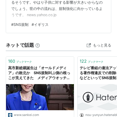
るそうです。やはり子供に対する影響が大きいからなの
でしょう。世の中の流れは、規制強化に向かっているよ
うです。 news.yahoo.co.jp
#
SNS規制
#
イギリス
ネットで話題
もっと見る
160
122
ブックマーク
ブックマーク
高市新総裁誕生は「オールドメディ
テレビ番組の違法アッ
ア」の敗北か SNS規制叫ぶ側の根っ
る著作権違反での削除
こが見えてきた メディアウオッチ
などといってSNS規
皆川豪志
石にそれはいくらなんで
www.sankei.com
nou-yunyun.hatenab