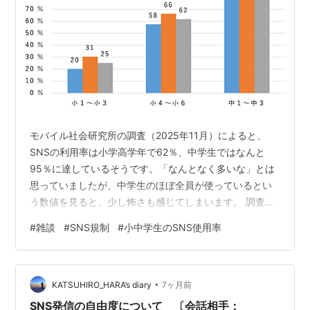
モバイル社会研究所の調査（2025年11月）によると、
SNSの利用率は小学高学年で62％、中学生ではなんと
95％に達しているそうです。「なんとなく多いな」とは
思っていましたが、中学生のほぼ全員が使っているとい
う数値を見ると、少し怖さも感じてしまいます。 調査・
研究～モバイル社会研究所で実施している～ SNSには、
#
雑談
#
SNS規制
#
小中学生のSNS使用率
過剰な承認欲求やネット依存、いじめ、詐欺、不適切な
情報の拡散など、挙げればきりがないほどの「負の側
面」があります。これらを、まだ成長過程にある10代の
•
子どもたちに「ネットリテラシー（知識や判断力）を持
KATSUHIRO_HARA’s diary
7ヶ月前
って使いなさい」の一言で任せてしまうのは、少し酷な
SNS発信の自由度について 〔会話相手：