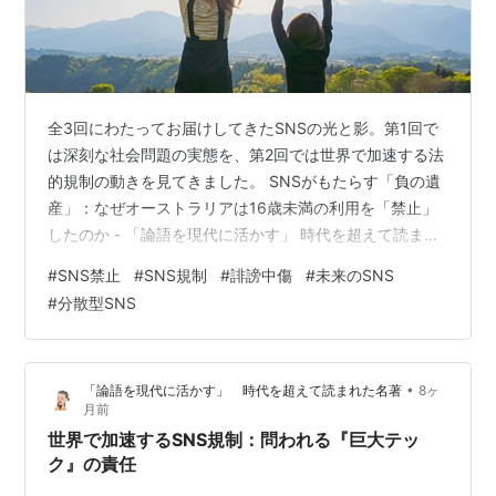
全3回にわたってお届けしてきたSNSの光と影。第1回で
は深刻な社会問題の実態を、第2回では世界で加速する法
的規制の動きを見てきました。 SNSがもたらす「負の遺
産」：なぜオーストラリアは16歳未満の利用を「禁止」
したのか - 「論語を現代に活かす」 時代を超えて読まれ
た名著 世界で加速するSNS規制：問われる『巨大テッ
#
SNS禁止
#
SNS規制
#
誹謗中傷
#
未来のSNS
ク』の責任 - 「論語を現代に活かす」 時代を超えて読ま
#
分散型SNS
れた名著 法律による規制は、暴走を止める「ブレーキ」
として不可欠です。しかし、秒単位で進化し、国境を越
えて拡散する情報の波に対し、法律だけで立ち向かうに
•
「論語を現代に活かす」 時代を超えて読まれた名著
8ヶ
は限界もあります。 最終回となる今回は、私たちが日々
月前
使うSNSを、より安…
世界で加速するSNS規制：問われる『巨大テッ
ク』の責任