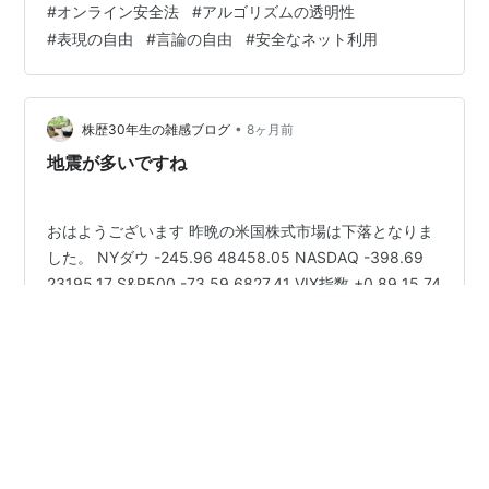
#
オンライン安全法
#
アルゴリズムの透明性
から覆ろうとしています。世界各国は、SNSを「自由な
#
表現の自由
#
言論の自由
#
安全なネット利用
表現の場」として放置するフェーズを終え、巨大な影響
力を持つプラットフォーム企業（巨大テック）に対し、
法的・社会的な責任を厳格に問うフェーズへと移行しま
した。 今回は、EUやアメリカ…
•
株歴30年生の雑感ブログ
8ヶ月前
地震が多いですね
おはようございます 昨晩の米国株式市場は下落となりま
した。 NYダウ -245.96 48458.05 NASDAQ -398.69
23195.17 S&P500 -73.59 6827.41 VIX指数 +0.89 15.74
原油 -0.08 57.52 為替 155.82 及川幸久氏の動画につい
て先日書きましたが、テレビのニュースを見ると、EUだ
けがSNS規制の対象ではなさそうですね。日本からの観
#
米国株
#
日本株
#
SNS規制
光客も見させられてるインタビューニュースを見まし
た。及川氏の話では、トランプ大統領がSNS検閲規制を
するのは、米国に下手なデマを流すグローバリスト側の
•
人間が入らないようにする事を名目にしながら…
心の運動#6
9ヶ月前