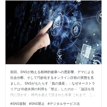
前回、SNSが抱える精神的健康への悪影響、デマによる
社会分断、そして巧妙化するオンライン詐欺の実態を見
ました。 SNSがもたらす「負の遺産」：なぜオーストラ
リアは16歳未満の利用を「禁止」したのか - 「論語を現
代に活かす」 時代を超えて読まれた名著 これまで、これ
らの問題は「利用者の自己責任」や「マナー」の問題と
#
SNS規制
#
SNS禁止
#
デジタルサービス法
して片付けられがちでした。 しかし今、その常識が根底