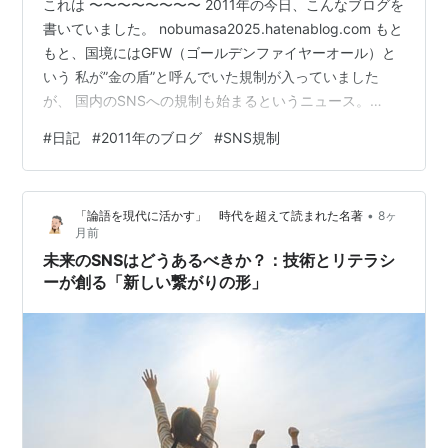
これは 〜〜〜〜〜〜〜〜 2011年の今日、こんなブログを
書いていました。 nobumasa2025.hatenablog.com もと
もと、国境にはGFW（ゴールデンファイヤーオール）と
いう 私が”金の盾”と呼んでいた規制が入っていました
が、 国内のSNSへの規制も始まるというニュース。
〜〜〜〜〜〜〜〜 中国版ツイッター”微博（ウェイボ
#
日記
#
2011年のブログ
#
SNS規制
ゥ）”に 実名での登録を義務化するという
〜〜〜〜〜〜〜〜 個人的には、ネットへの発信に責任を
もたせるうえでは、 実名義務化は必要だと思っています
•
「論語を現代に活かす」 時代を超えて読まれた名著
8ヶ
が、 あちらの規制の目的は、明らかミエミエで違います
月前
よね。 あっちは、その人だけでなく、その家族にまで類
未来のSNSはどうあるべきか？：技術とリテラシ
が及ぶの…
ーが創る「新しい繋がりの形」