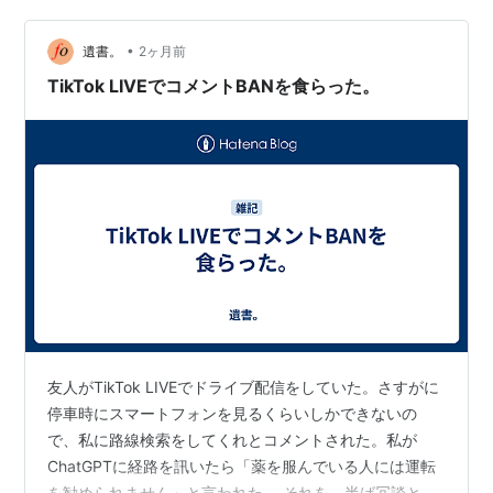
なくなります。生活に与える影響は甚大であるといえま
•
す。 そして、子どもたちの生活に最も影響を与えている
遺書。
2ヶ月前
「爆サイ」が見れなくなることは大問題でしょう。「爆
TikTok LIVEでコメントBANを食らった。
サイ」とは、居酒屋でおっさ…
友人がTikTok LIVEでドライブ配信をしていた。さすがに
停車時にスマートフォンを見るくらいしかできないの
で、私に路線検索をしてくれとコメントされた。私が
ChatGPTに経路を訊いたら「薬を服んでいる人には運転
を勧められません」と言われた。 それを、半ば冗談とし