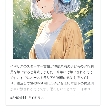
イギリスのスターマー首相が16歳未満の子どものSNS利
用を禁止すると発表しました。来年には禁止されるそう
です。すでにオーストラリアが同様の規制を行ってお
り、違反してSNSを利用した子どもは10年以下の拘禁刑
が言い渡されるそうです。恐ろしいことです。 イギリス
においてもSNSを見た16歳未満の子どもには厳罰に処さ
#
SNS規制
#
イギリス
れるようです。つまり、イギリスの子どもは来年からは
mixi も使えなければ、前略プロフ、魔法のiランドも使え