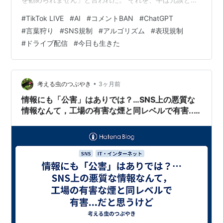
てTikTok LIVEでコメントしたら、「薬」というワードが
#
TikTok LIVE
#
AI
#
コメントBAN
#
ChatGPT
引っ掛かったらしく、コメントBANされた。幸い３時間
#
言葉狩り
#
SNS規制
#
アルゴリズム
#
表現規制
で解けたが、これ、発作を起こした配信者に「薬を服ん
#
ドライブ配信
#
今日も生きた
でください」と言ってもBANされるのか。 かつて、筒井
康隆先生が、てんかんの発作をAIが事前に察知して、そ
の運転者の息の根を止めてしまうというような表現をし
て問題になった…
•
考える虫のつぶやき
3ヶ月前
情報にも「公害」はありでは？…SNS上の悪質な
情報なんて，工場の有害な煙と同レベルで有害...
だと思うけど