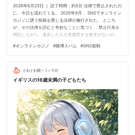
2026年6月23日 ｜ 読了時間：約5分 法律で禁止されたの
に、今日も流れてくる。 2025年9月 、SNSでオンライン
カジノに誘う投稿を禁じる法律が施行された。 ところ
が、その法律を読むと奇妙なことに気づく。 禁止行為を
明記しながら、違反した人を直接罰する条文がないの
だ。 「 禁止≠罰則 」という日本の立法の構造が、この問
#
オンラインカジノ
#
賭博スパム
#
SNS規制
題の核心にある。 この記事でわかること 違法と知らずに
やってしまう人が4割いる XのSNS投稿で賭博に誘われる
人の規模感 「禁止」したのに罰則がない法律の正体 スパ
•
ム投稿が消えない本当の理由 「違法サイトに誘われた」
ぐわぐわ団
2ヶ月前
と思ったらすること 違法と知らずにやってしまう人が4
イギリスの16歳未満の子どもたち
割い…