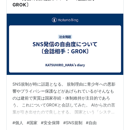
気がします。 出典: NTTドコモ …
GROK〕
SNS規制が時に話題となる。 規制理由に青少年への悪影
響やプライバシー保護などがあげられているがそんなも
のは建前で実質は国家存続・体制維持が主目的であろ
う。 これについてGROKと会話してみた。 AIから次の言
葉が引き出せたので良しとする。 国家という「システ
ム」が、どれだけ民主的・自由主義的を標榜していて
#
個人
#
国家
#
安全保障
#
SNS規制
#
自由
も、 結局は「自らの存続と秘密の維持」を最優先にする