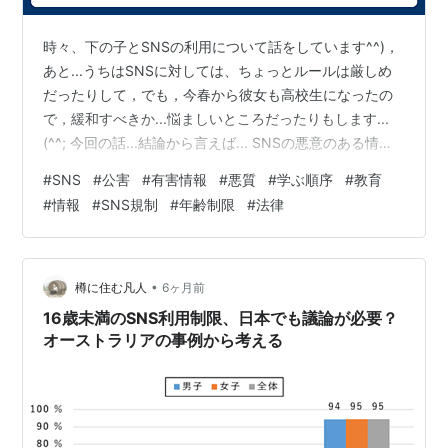
時々、下の子とSNSの利用について話をしています^^)，
あと...うちはSNSに対しては、ちょっとルールは厳しめ
だったりして，でも，今春から彼女も高校生になったの
で，緩和すべきか...悩ましいところだったりもします...
(^^; 今回の話...結論から言えば... SNSの悪意のある情報
やそれを放置した状態って，立派な「公害」...なんじゃ
#
SNS
#
公害
#
有害情報
#
悪質
#
学ぶ順序
#
教育
ないかなぁ...と。 その影響で，多くの人たちが，心的な
#
情報
#
SNS規制
#
年齢制限
#
法律
ダメージを受けて，不登校になったり，引きこもりにな
ったり... 実際には，頭...つまり，脳が機能不全に陥って
引き起こされるんだと思うけど，これって，医者に掛か
らなくちゃいけない，しかも，回復に時間のか…
•
樽に住む凡人
6ヶ月前
16歳未満のSNS利用制限、日本でも議論が必要？
オーストラリアの事例から考える