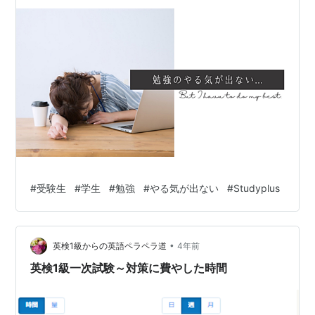
#
受験生
#
学生
#
勉強
#
やる気が出ない
#
Studyplus
•
英検1級からの英語ペラペラ道
4年前
英検1級一次試験～対策に費やした時間