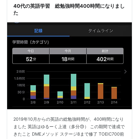
40代の英語学習 総勉強時間400時間になりまし
た
2019年10月からの英語の総勉強時間が、400時間になり
ました 英語はゆるーく上達（多分😓） この期間で達成で
きたこと DMEメソッド ステージ8まで修了 TOEIC700前