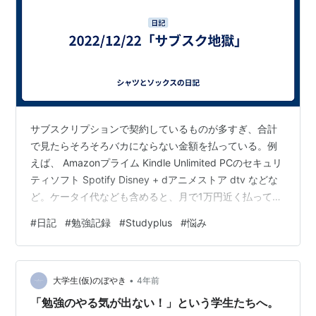
サブスクリプションで契約しているものが多すぎ、合計
で見たらそろそろバカにならない金額を払っている。例
えば、 Amazonプライム Kindle Unlimited PCのセキュリ
ティソフト Spotify Disney + dアニメストア dtv などな
ど。ケータイ代なども含めると、月で1万円近く払ってい
るのは間違いないところだ。 そんな状況なのに、さらに
#
日記
#
勉強記録
#
Studyplus
#
悩み
追加したいサブスクをまた1つ見つけてしまった。 勉強記
録アプリのStudyplusの有料プラン(ベーシックで月600
円)だ。有料プランでどんなことができるかというと、設
•
定できる日付が3個から30個になるだけなのだが、個人
大学生(仮)のぼやき
4年前
的にはそれがとてつもな…
「勉強のやる気が出ない！」という学生たちへ。