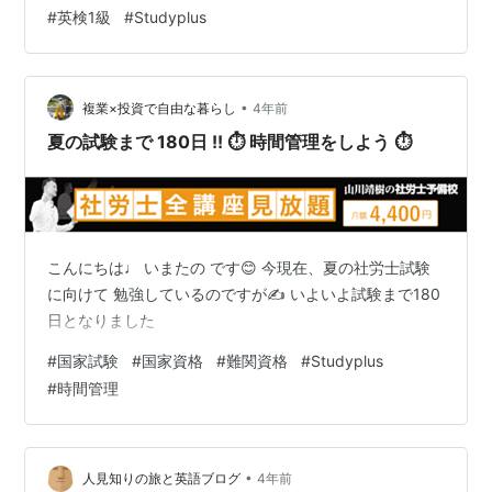
と、取り組みのチェックとモチベーション維持に役立
#
英検1級
#
Studyplus
ち、また終わって振り返ると頑張ったことの証として残
り、嬉しいものがあります。 StudyPlusの記録の一部: 英
検が終わった今もこのアプリは使っていて、これからも
•
長く記録を続けていきたいと思っています。
複業×投資で自由な暮らし
4年前
夏の試験まで 180日 !! ⏱ 時間管理をしよう ⏱
こんにちは♩ いまたの です😊 今現在、夏の社労士試験
に向けて 勉強しているのですが✍ いよいよ試験まで180
日となりました
#
国家試験
#
国家資格
#
難関資格
#
Studyplus
#
時間管理
•
人見知りの旅と英語ブログ
4年前