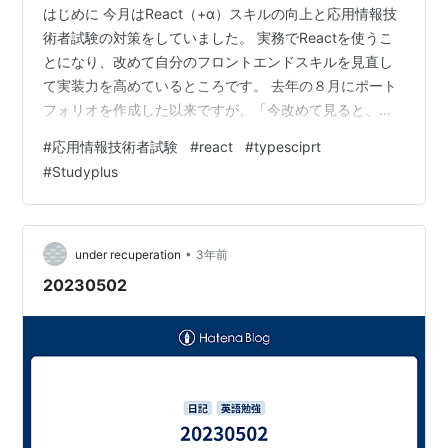
はじめに 今月はReact（+α）スキルの向上と応用情報技
術者試験の対策をしていました。 実務でReactを使うこ
とになり、改めて自分のフロントエンドスキルを見直し
て実装力を高めているところです。 去年の８月にポート
フォリオを作成した以来ですが、「今改めて見ると、ま
だまだ改善点が多いなあ」と感じます。 そこは現時点で
#
応用情報技術者試験
#
react
#
typesciprt
の成長と受け止め、ひとまずは実装力を上げていこうと
#
Studyplus
思います。 応用情報技術者試験は午後問題の演習に時間
がかかっています。 オンライン講座 Udemy React &
TypeScript - The Practical Guide ReactをTypeScriptで
書くのが、あまり…
•
under recuperation
3年前
20230502