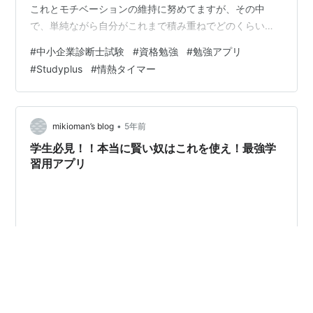
これとモチベーションの維持に努めてますが、その中
で、単純ながら自分がこれまで積み重ねでどのくらいの
時間を勉強にかけたか！？ これって長時間やるればやる
#
中小企業診断士試験
#
資格勉強
#
勉強アプリ
ほど自分への励みになります！間違いないです。そこで
#
Studyplus
#
情熱タイマー
今どきであれば、スマホアプリを使わない手はありませ
ん！ totoはStudyPlusという鉄板アプリで勉強時間をつ
けています。その日に勉強したトータル時間しかつけて
ないので、全くもって、使いこなしているとは言えませ
•
mikioman’s blog
5年前
んが、サチさんの記事で『情熱タイ…
学生必見！！本当に賢い奴はこれを使え！最強学
習用アプリ