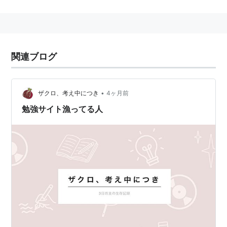
運営元は株式会社クラウドスタディ。PC、iPhoneアプ
リ、Androidアプリい対応している。
会員数が2012年3月28日のサービス開始後、7ヶ月で
3万人に達する。
関連ブログ
できること
自分の使用している教材を登録
•
ザクロ、考え中につき
4ヶ月前
勉強時間（ストップウォッチ）や勉強量（グラフ
勉強サイト漁ってる人
化）を記録
その記録をStudyplus独自のタイムラインで勉強仲間
と共有（いいね！やコメント機能もある）
匿名でも参加可能
勉強例
資格試験（TOEICやTOEFL）
大学受験の勉強