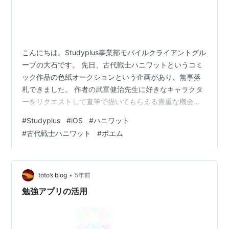
こんにちは。Studyplus事業部モバイルクライアントグル
ープの大石です。 先日、古代戦士ハニワットというコミ
ック作品の色紙オークションという企画があり、無事落
札できました。 作者の武富健治先生に好きなキャラクタ
ーをリクエストして直筆で描いてもらえる貴重な機会で
すので大変嬉しく思っています。 どのような漫画かご存
#
Studyplus
#
iOS
#
ハニワット
知ない方はぜひチェックしてみてください。
#
古代戦士ハニワット
#
ポエム
manganightbooks.hammerkit.io さて、今回はタイトル
のとおり私が2019年5月にスタディプラスに入社して2年
半が過ぎていましたので、これまでを振り返ったり最近
の働き方について思うことを書いてみたいと思います。
•
toto’s blog
5年前
これま…
勉強アプリの活用