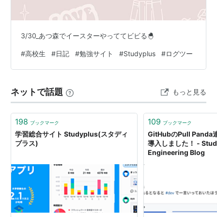
Webサイト
学習総合サイト Studyplus(スタディプラス)
3/30_あつ森でイースターやっててビビる🐣
#
高校生
#
日記
#
勉強サイト
#
Studyplus
#
ログツー
iPhoneアプリ
https://itunes.apple.com/jp/app/id505410049
ネットで話題
もっと見る
Androidアプリ
https://play.google.com/store/apps/details?
198
109
ブックマーク
ブックマーク
id=com.cloudstudy.studynote.android&hl=ja
学習総合サイト Studyplus(スタディ
GitHubのPull Pan
プラス)
導入しました！ - Stud
Engineering Blog