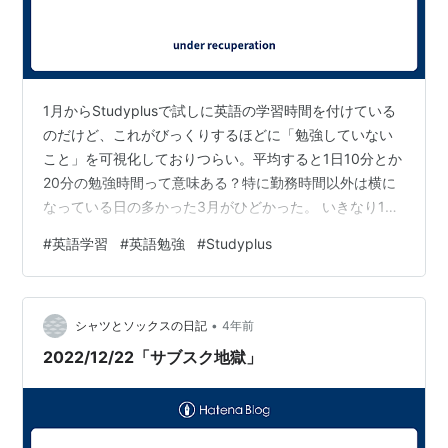
1月からStudyplusで試しに英語の学習時間を付けている
のだけど、これがびっくりするほどに「勉強していない
こと」を可視化しておりつらい。平均すると1日10分とか
20分の勉強時間って意味ある？特に勤務時間以外は横に
なっている日の多かった3月がひどかった。 いきなり1日
1時間とか2時間とかは土台無理な話なので、（1）できる
#
英語学習
#
英語勉強
#
Studyplus
だけ毎日やる、（2）前の月よりも多くやる、（3）休日
昼寝しない、くらいのことしか思いつかない。質や効果
は考慮せず、今は勉強する体力を取り戻す（元々無い）
•
ことを考えたい。 勉強して少しだけ良かったことは、新
シャツとソックスの日記
4年前
しく覚えた単語がニュース記事に出てきたときのささや
2022/12/22「サブスク地獄」
かな喜びを感じたこと。…