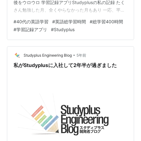
後をウロウロ 学習記録アプリStudyplusの私の記録 たく
さん勉強した月、全くやらなかった月もあり 一応、平均
してみると、、、 2年4ヶ月 ＝ 28か月で400時間 1か月
#
40代の英語学習
#
英語総学習時間
#
総学習400時間
14時間 1日 27分 あら、一日約30分だ！ 思ったよりやっ
#
学習記録アプリ
#
Studyplus
てた😲 やった学習 オンライン英会話（DMEメソッド）
金のフレーズ2（アプリ） たまにTOEIC対策、英語ニュ
ースのリスニング 短時間&隙間時間を積み上げ、これか
らも英語学習を続けた…
•
Studyplus Engineering Blog
5年前
私がStudyplusに入社して2年半が過ぎました