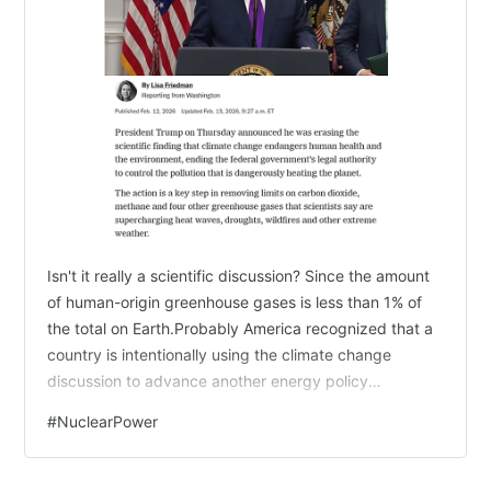
ソン
ウル・
ラファエロの弟。ヴァンプ界で指折りの名家出身でありなが
デリコ
ら、ダンピールであるソフィに心惹かれてゆく。
ティー
若きヴァンプを教育・保護する施設（クラン）の教師。問題
チャ
児アレンのお目付け役。
ー・ク
ラウス
アレ
夜な夜なクランを抜け出して、人間の娘メリーベルと恋仲に
ン・ス
陥る問題児。
トラウ
Isn't it really a scientific discussion? Since the amount
フ
of human-origin greenhouse gases is less than 1% of
ガ・バ
雨の夜、クランにやってきた謎の転入生。何かの使命を持っ
the total on Earth.Probably America recognized that a
ンリ
てソフィに近づいている。
country is intentionally using the climate change
ピエト
discussion to advance another energy policy
アレンのルームメイト。毎夜のようにクランを抜け出すアレ
ロ・ロ
ンに嫌々協力させられている。実はある目的からアレンの傍
worldwide.It must be Nuclear Power. cited …
#
NuclearPower
ンド
にいるのだが、その目的を越えてアレンに友情を抱くように
なる。
ラファ
ウルの兄。ヴァンプ界で指折りの名家の跡継ぎ。絶対的存在