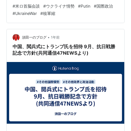
争の解決に向けて「真剣な努力」をしていると述べたこ
アメリカRadio Comixから個人誌
Luck of the Draw
#
米ロ首脳会談
#
ウクライナ情勢
#
Putin
#
国際政治
とを報じています。これは、2025年8月14日木曜日に、
#001
も発売された。
#
UkraineWar
#
核軍縮
アラスカでのトランプ大統領との首脳会談を前に、ロシ
アの指導者たちとの会合で述べられたものです。プーチ
ン大統領はまた、モスクワとワシントンが、平和を強化
リスト::漫画家 リスト::エロ漫画家
する可能性のある核兵器管理に関する合意に達する可能
•
須田一のブログ
1年前
性を示唆し…
中国、閲兵式にトランプ氏を招待 9月、抗日戦勝
記念で方針(共同通信47NEWSより)