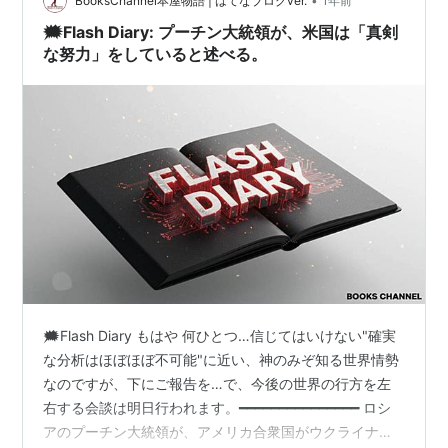
•
BooksChannel本屋物語 | はてなブログver.
1年前
TRUMP
(
マンガ
)
【
とらんぷ
】
🗯️Flash Diary: プーチン大統領が、米国は「真剣
成年向け漫画家
な努力」をしていると述べる。
主な作品
Charm The Cat壱之巻(ISBN不明)
渋谷区幡ケ谷猫屋敷 (MDコミックス)
Charm The Cat 2 (富士美コミックス)
Charm The Cat ＃1魔法猫登場 *アカネコミック
ス*
Charm The Cat ＃2さやかがんばる!! *アカネコ
ミックス*
🗯️Flash Diary もはや 何ひとつ…信じてはいけない"確実
な分析はほぼほぼ不可能"に近い、神のみぞ知る世界情勢
現在もＣＯＭＩＣ天魔でCharm The Catを連載中。
なのですが、下にご報告を…で、今後の世界の行方を左
google:site:www.akaneshinsha.co.jp TRUMP
右する会談は明日行われます。━━━━━━━━━━━━━━━ ロシ
アのプーチン大統領が、アメリカ合衆国がウクライナ紛
google:site:trump.sakura.ne.jp "Charm The Cat"