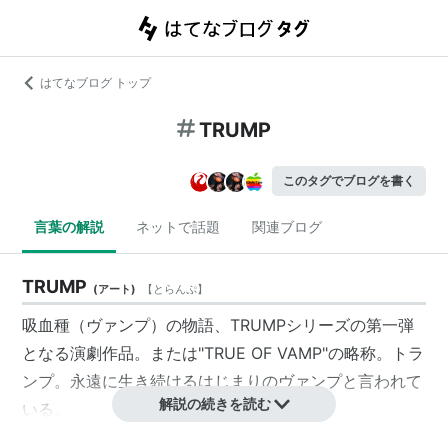
はてなブログ トップ
TRUMP
このタグでブログを書く
言葉の解説
ネットで話題
関連ブログ
TRUMP
(
アート
)
【
とらんぷ
】
吸血種（ヴァンプ）の物語、
TRUMPシリーズ
の第一弾
となる演劇作品。または"TRUE OF VAMP"の略称。トラ
ンプ。永遠に生き続けるはじまりのヴァンプと言われて
解説の続きを読む
いる。