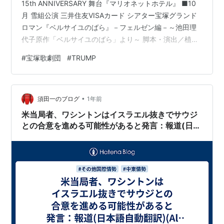
15th ANNIVERSARY 舞台『マリオネットホテル』 ■10
月 雪組公演 三井住友VISAカード シアター宝塚グランド
ロマン『ベルサイユのばら』－フェルゼン編－～池田理
代子原作「ベルサイユのばら」より～ 脚本・演出／植田
紳爾、演出／谷 正純 ■10月 ミュージカル『DEATH
#
宝塚歌劇団
#
TRUMP
TAKES A HOLIDAY』 ■10月 甦夢THEATRE「黄金仮面
―masque doré―」 ■11月 星組公演 政界コメディ『記
憶にございません！』－トップ・シークレット－原作／
•
映画「記憶にございません！」映画脚本・監督／三谷 幸
須田一のブログ
1年前
喜、…
米当局者、ワシントンはイスラエル抜きでサウジ
との合意を進める可能性があると発言：報道(日本
語自動翻訳)(Al Jazeeraより)