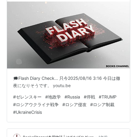
ジョルジュ
荒井敦史
モロー
根岸拓哉／白又敦／大久保祥太郎
ダリ
上鶴徹／前山剛久
DVD
『
Dステ 12th「TRUMP」 TRUTH [DVD]
』
『
Dステ 12th「TRUMP」 REVERSE [DVD]
』
🗯️Flash Diary Check... 只今2025/08/16 3:16 今日は徹
2015年 『TRUMP』（仮名）
夜になりそうです。 youtu.be
末満健一のTwitter（@suemitsu）にて2015年11月再演
#
ゼレンスキー
#
地政学
#
Russia
#
停戦
#
TRUMP
を発表。
#
ロシアウクライナ戦争
#
ロシア侵攻
#
ロシア制裁
#
UkraineCrisis
関連キーワード
リスト::TRUMPシリーズ共通用語