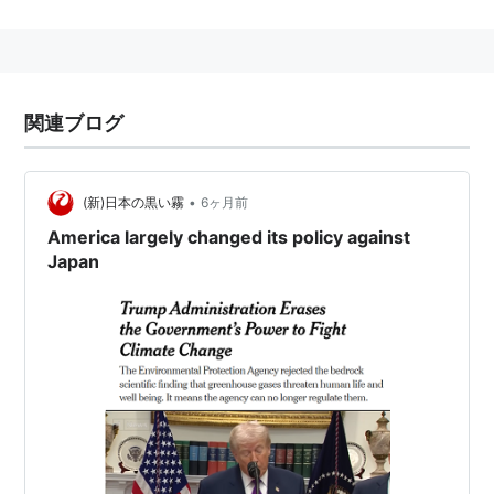
あらすじ
時を遡ること7500年、ギムナジウム「クラン」。ここ
は若き吸血種たちが集う学校だった。ヴァンプ社会でも
有数の貴族階級であるエリート・ヴァンプのウルは、何
関連ブログ
故か人間とヴァンプの混血「ダンピール」であるソフィ
に惹かれていた。ウルは、かつてヴァンプが持っていた
「不死の力」について研究を続けているうち、永遠に生
•
(新)日本の黒い霧
6ヶ月前
き続ける伝説の吸血種「TRUMP（TRUE OF VAMP）」
America largely changed its policy against
Japan
の存在を知る。そして、次第に永遠の命を渇望するよう
になり・・・。
登場人物
人物名
人物像
ソフ
周囲から嫌悪されている人間とヴァンプの混血（ダンピー
ィ・ア
ル）
ンダー