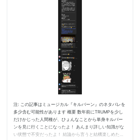
下記３パターンの異なる公演を行った。女性キャストの
キャラクター名が異なるが、ほぼ同一のストーリーであ
る。
パターン
説明
truth
男性が正規キャストで演じる
reverse
男性がリバースキャスト（または半リバース）で演じる
female
女性が男装で演じる
男性キャスト
注: この記事はミュージカル『キルバーン』のネタバレを
人物名
キャスト
多少含む可能性があります 概要 数年前にTRUMPを少し
ソフィ reverse ウル
甲斐健太／宇保允
だけかじった人間種が、ひょんなことから単身キルバー
ンを見に行くことになったよ！ あんまり詳しい知識がな
クラウス reverse アレン
山浦徹（化石オートバイ）／赤星マサノリ
（sunday）
い状態で不安だったよ！ 結論から言うと結構楽しめた