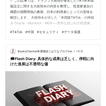
✅ この記事では、トランプ大統領が署名したTikTok米国
ニコラ
松永渚
版設立に関する大統領令の内容を整理し、投資家連合の
ジュリアン
春野恵子（浪曲師）
構図や国際関係の裏側、日本の利用者にとっての意味を
解説します。 大統領令が示した「米国版TikTok」の枠組
オーガスト
延命聡子
み Oracle・Murdoch・MGX──意外な顔ぶれの投資家連
ルー・シュン
立花明依
合 中国・習近平の反応は「商業的解決を支持」 日本ユー
#
TikTok
#
中国
#
セキュリティ
#
データ保護
ザーにとっての意味 今後の見通し──TikTokは「分割され
エミリオ
さのゆみ（劇団スターパイレーツ）
た巨大企業」に？ まとめ どうも、となりです。
フレッド
田川徳子（劇団赤鬼）
「TikTokが禁止されるのでは？」という議論は、数年に
•
わたってアメリカと中国の間で揺れ動いてきました。今
BooksChannel本屋物語 | はてなブログver.
1年前
ホイル
富樫世羅
回の大統領令で、ByteDanceから切り離された…
🗯️Flash Diary: 具体的な成果は乏しく、停戦に向
アルベルト
清水かおり（
TAKE IT EASY!
）
けた進展は不透明な儘
ガブリエル
西脇百合子
ガス
美津乃あわ
振付
TAKE IT EASY!
山根千佳