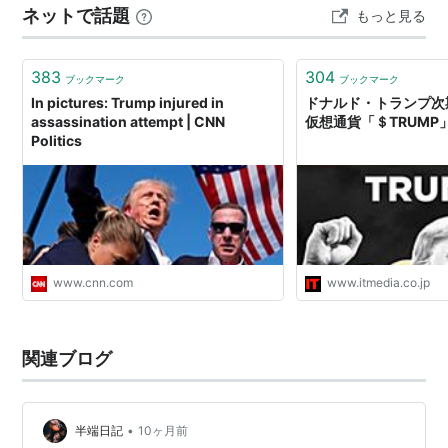
エロ・
の父ダリにコンプレックスを抱いている。
ネットで話題
もっと見る
デリコ
アンジ
有力者の父を持つエリート。デリコ家を強く敵対視する。繭
383
304
ブックマーク
ブックマーク
ェリ
期による精神的な揺らぎが激しく、ヒステリックな状態に陥
In pictures: Trump injured in
ドナルド・トランプ次
コ・フ
ってゆく。
assassination attempt | CNN
仮想通貨「＄TRUMP
ラ
Politics
ティー
豪快な性格であり、クランの武術を担当している教師。生徒
チャ
たちを日々鍛え上げている。
ー・グ
スタフ
ティー
温和な性格であり、クランのマナーや教養学を担当している
チャ
教師。趣味はティーパーティ。
www.cnn.com
www.itmedia.co.jp
ー・ミ
ケンジ
ェロ
関連ブログ
ジョル
アンジェリコの取り巻きのひとり。アンジェリコに心酔して
ジュ
いる。常にモローと行動を共にしている。
モロー
アンジェリコの取り巻きのひとり。アンジェリコに心酔して
•
半端日記
10ヶ月前
いる。