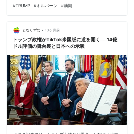
よ！ どうしてこうなった ミュージカルの内容も大概ヒャ
バンリ reverse ピエトロ
中野聡／杉森大祐（売込隊ビーム）
#
TRUMP
#
キルバーン
#
繭期
ッハーだが、経緯も大概である。 まず大前提として、筆
ラファエロ reverse アン
澤田誠（Amusementtheater劇鱗）／鈴木
者はTRUMPを (大して)知らない。だから、当然キルバー
ジェリコ
洋平
ンなるミュージカルが存在することも知らなかったわけ
•
であって、何事もなければこんなヒャッハーなミュージ
となりずむ
10ヶ月前
グスタフ reverse ミケラ
中島ボイル（劇団とっても便利）／植田順
ンジェロ
平（悪い芝居）
カルを見ることもなかったのだ。 ...そう、何事もなけれ
トランプ政権がTikTok米国版に道を開く──14億
ば。 それはある日…
ドル評価の舞台裏と日本への示唆
ジョルジュ reverse モロ
久保田圭介（崖淵五次元）／釋章充
ー
ダリ
末満健一（ピースピット）
女性キャスト
人物名
キャスト
ジョゼ
谷野麻里江
キャロル
丹下真寿美
フランシス
橋爪未萠里（劇団赤鬼）