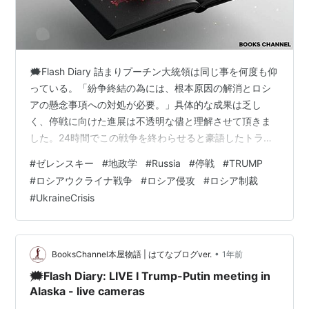
2013年 Dステ12th『TRUMP』
ワタナベエンターテインメントに所属する男性若手俳優
集団のD-BOYS・D2での公演である。ピースピット
🗯️Flash Diary 詰まりプーチン大統領は同じ事を何度も仰
VOL.16と同様に「TRUTH」「REVERSE」のキャストチ
っている。「紛争終結の為には、根本原因の解消とロシ
ェンジがあり、キャストをシャッフルした「MARBLE」
アの懸念事項への対処が必要。」具体的な成果は乏し
のパターンもある。
く、停戦に向けた進展は不透明な儘と理解させて頂きま
した。24時間でこの戦争を終わらせると豪語したトラン
キャスト
プ大統領は流石に元気が無い様に伺えました。つくづく
#
ゼレンスキー
#
地政学
#
Russia
#
停戦
#
TRUMP
エマニュエル・トッドの分析は大した物です。
#
ロシアウクライナ戦争
#
ロシア侵攻
#
ロシア制裁
人物名
キャスト
#
UkraineCrisis
ソフィ reverse ウル
西井幸人／三津谷亮
クラウス reverse アレン
陳内将／山田裕貴
•
バンリ reverse ピエトロ
山口賢貴／近江陽一郎
BooksChannel本屋物語 | はてなブログver.
1年前
🗯️Flash Diary: LIVE I Trump-Putin meeting in
ラファエロ reverse アンジェリコ
阿久津愼太郎／志尊淳
Alaska - live cameras
グスタフ reverse ミケランジェロ
土屋シオン／池岡亮介