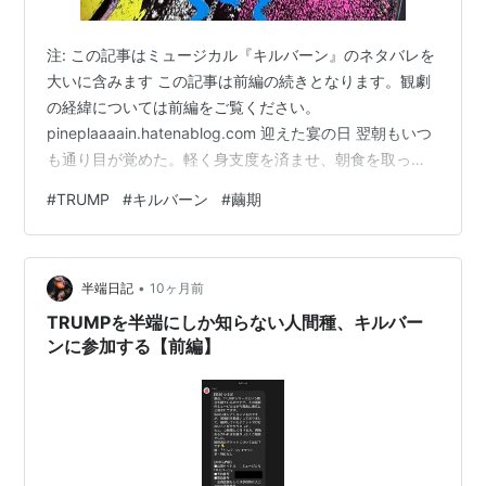
クラウス
山浦徹
注: この記事はミュージカル『キルバーン』のネタバレを
グスタフ
上野真紀夫
大いに含みます この記事は前編の続きとなります。観劇
の経緯については前編をご覧ください。
ミケラン
桐山篤
pineplaaaain.hatenablog.com 迎えた宴の日 翌朝もいつ
ラファエロ
鈴木洋平
も通り目が覚めた。軽く身支度を済ませ、朝食を取った
のち、念の為カロリーメイトを持って池袋へ向かった。
ガ・バンリ
中島弘泰
#
TRUMP
#
キルバーン
#
繭期
最寄駅のローソンでチケットの発券を済ませ、チケット
ピエトロ
澤田誠
名義と受け取った人間の名前違って大丈夫だろうか、と
思いつつもチケットを握りしめて池袋行きの電車に乗っ
アンジェ
櫟原将宏
•
た。座席番号はやたらと下手寄りであることしかわから
半端日記
10ヶ月前
ジョルジュ
浜崎聡
なかったが、友人からは「スピーカーが近いと爆音らし
TRUMPを半端にしか知らない人間種、キルバー
いので対策が必要かも」と…
ンに参加する【前編】
モロー
吉田青弘
ダリ
末満健一
2012年 ピースピットVOL.16『TRINITY THE
TRUMP』