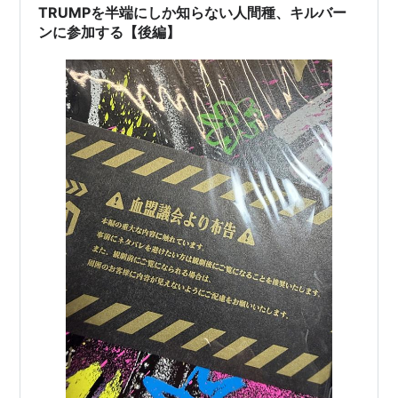
TRUMPを半端にしか知らない人間種、キルバー
ダリ・
ウルとラファエロの父。名家・デリコ家の家主。
ンに参加する【後編】
デリコ
公演
全ての演出は末満健一、初演以外の音楽は和田俊輔が担
当している。
2009年 ピースピットVOL.10『TRUMP』
初演。
キャスト
人物名
キャスト
ソフィ
菊池祐太
ウル
田渕法明
アレン
赤星マサノリ