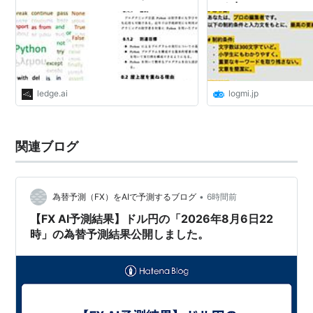
め方 | ログミーBusine
ledge.ai
logmi.jp
関連ブログ
•
為替予測（FX）をAIで予測するブログ
6時間前
【FX AI予測結果】ドル円の「2026年8月6日22
時」の為替予測結果公開しました。