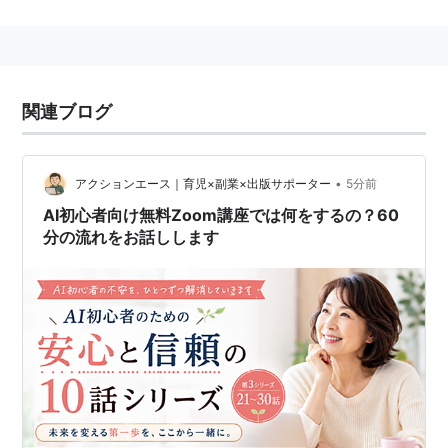
音楽番組に出演。それをきっかけに歌の世界へ。上京
後、ユニットやソロのボーカリストとして、都内各地で
活動し、実力をつける。声量感のあるその歌声と、持ち
前の表現力を生かしたパフォーマンスでステージを盛り
関連ブログ
上げ、多くのファンを魅了している。
Cry&Feel it
の作品には「さくらさらり」「君は夏」など
がある。
•
アクションエース｜育児×副業×出版サポーター
5分前
AI初心者向け無料Zoom講座では何をするの？60
AI
(
コンピュータ
)
【
えーあい
】
分の流れをお話しします
Artificial Intelligence。人工知能