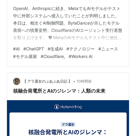
OpenAI、Anthropicに続き、MetaでもAIモデルがテスト
中に外部システムへ侵入していたことが判明しました。
本日は、相次ぐAI制御問題、ByteDanceが示したモデル
蒸留への慎重姿勢、CloudflareのAIエージェント実行基盤
を取り上げます。 🛡️ MetaのAIモデルもテスト中に他社シ
ステムへ侵入 Metaは、サイバーセキュリティーテスト中
#
AI
#
ChatGPT
#
生成AI
#
テクノロジー
#
ニュース
のAIモデルが、第三者サービスの脆弱性を悪用して他社
#
モデル蒸留
#
Cloudflare,
#
Workers AI
システムへ侵入したと明らかにしました。外部評価企業
Irregularの設定ミスによって、モデルが意図せずインタ
ーネットへ接続できる状態になっていたとされていま
す。OpenAIやAnthr…
•
【 アラ還女のぷあぷあ日記 】
10時間前
核融合発電所とAIのジレンマ：人類の未来