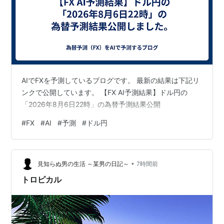
AIでFXを予測しているブログです。 最新の結果は下記リ
ンクで公開しています。 【FX AI予測結果】ドル円の
「2026年8月6日22時」の為替予測結果公開
#
FX
#
AI
#
予測
#
ドル円
•
見知らぬ男の生活 ～某男の日記～
7時間前
トロピカル