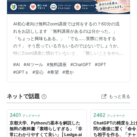
AI初心者向け無料Zoom講座では何をするの？60分の流
れをお話しします 「無料講座があるのは分かった。」
「ちょっと興味もある。」 「でも……実際に何をする
の？」 そう思っている方もいるのではないでしょうか。
特にZoom講座に慣れていないと、 「難しいことをやら
されたらどうしよう。」 「話についていけなかったら恥
#
AI
#
AIツール
#
無料講座
#
ChatGPT
#
GPT
ずかしい。」 「パソコン操作ができなかったら困る
#
GPTｓ
#
安心
#
希望
#
豊か
な。」 いろいろ考えてしまいますよね。 そこで今回は、
無料Zoom講座でどんなことをするのか、 あなたが実際
に参加しているつもりでお話ししてみます。 難しい授業
ネットで話題
もっと見る
を想像しなくて大丈夫です。 目指しているのは、 「分か
らない」が「なるほ…
3401
2462
ブックマーク
ブックマーク
京都大学、Pythonの基本を解説した
ChatGPTの精度を
無料の教科書「素晴らしすぎる」「非
問の最後に置く「命令
常にわかりやすくて良い」 | Ledge.ai
ち相手を作る、「チャ