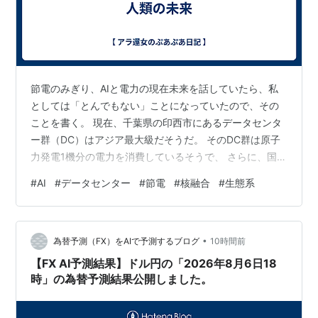
節電のみぎり、AIと電力の現在未来を話していたら、私
としては「とんでもない」ことになっていたので、その
ことを書く。 現在、千葉県の印西市にあるデータセンタ
ー群（DC）はアジア最大級だそうだ。 そのDC群は原子
力発電1機分の電力を消費しているそうで、 さらに、国内
には北海道をはじめ大規模DCが建設中、建設予定なのだ
#
AI
#
データセンター
#
節電
#
核融合
#
生態系
とか。 このまま世界中でAIを開発し使い続けると、電力
不足は必至。 近い将来的には核融合発電所が必要にな
り、すでに経済界の潮流はそれに向かって動いているら
•
しい。 「原子力発電所をAIに管理させる」という案は以
為替予測（FX）をAIで予測するブログ
10時間前
前からきいていた。 人間が管理するにはリスクが大きす
【FX AI予測結果】ドル円の「2026年8月6日18
ぎると。 では、原発と核融…
時」の為替予測結果公開しました。