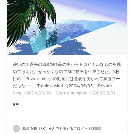
暑いので過去の3DCG作品の中からトロピカルなものを眺
めて涼んだ。せっかくなのでAIに動画を生成させた。2枚
目の『Private time』の動画には意表を突かれて鼻血ブー
だった･･･。 Tropical wind （2004/05/03） Private
time （2004/05/09） Eternal summer （2003/08/31）
利用したAIはGoogle Geminiだ。
#
AI
•
為替予測（FX）をAIで予測するブログ
8時間前