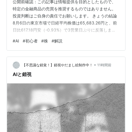
公開前確認：この記事は情報提供を目的としたもので、
特定の金融商品の売買を推奨するものではありません。
投資判断はご自身の責任でお願いします。 きょうの結論
8月6日の東京市場で日経平均株価は65,683.26円と、前
日比617.18円安（-0.93%）で3営業日ぶりに反落しまし
た。朝方には一時65,000円を下回り、前日に急伸した
#
AI
#
初心者
#
株
#
解説
AI・半導体関連を中心に利益確定の売りが広がりまし
た。 ただ、TOPIXは4,055.85と9.68ポイント高
（+0.24%）で取引を終えました。東証33業種では26業
•
種が上昇し、東証プライムでも値上がり銘柄が7割を超え
【不思議な錯覚！】錯視やだまし絵制作中！
11時間前
たとされます。日経平均の下落幅だけでは、市場全体
AIと錯視
の…