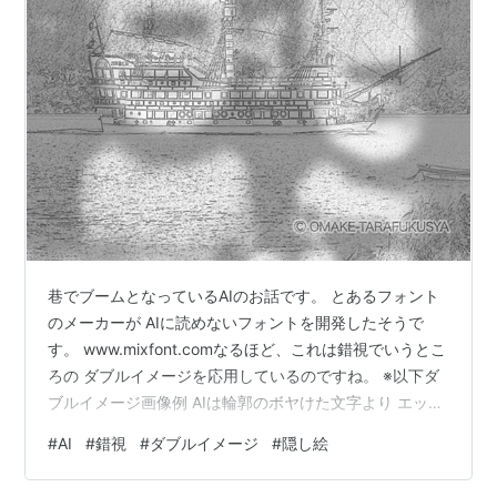
巷でブームとなっているAIのお話です。 とあるフォント
のメーカーが AIに読めないフォントを開発したそうで
す。 www.mixfont.comなるほど、これは錯視でいうとこ
ろの ダブルイメージを応用しているのですね。 ※以下ダ
ブルイメージ画像例 AIは輪郭のボヤけた文字より エッジ
の効いたフォルムを優先して読み込んでしまうのだと
#
AI
#
錯視
#
ダブルイメージ
#
隠し絵
か。 なるほど、とも思いますが 読み取り方を学習したAI
なら いずれダブルミーニングで読み込むのでしょうね。