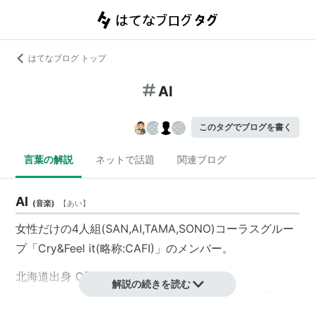
はてなブログ トップ
AI
このタグでブログを書く
言葉の解説
ネットで話題
関連ブログ
AI
(
音楽
)
【
あい
】
女性だけの4人組(SAN,AI,TAMA,SONO)コーラスグルー
プ「
Cry&Feel it
(略称:CAFI)」のメンバー。
北海道出身 O型。
解説の続きを読む
ファッションデザイナーを目指し大学に入学、在学中に