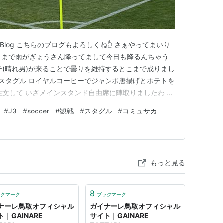
 Blog こちらのブログもよろしくね👆 さぁやってまいり
前日まで雨がぎょうさん降ってまして今日も降るんちゃう
テ(晴れ男)が来ることで曇りを維持するとこまで成りまし
ので スタグル ロイヤルコーヒーでジャンボ唐揚げとポテトを
注文して いざメインスタンド自由席に陣取りましたわ 飲
r田中恵太選手発見‼ ふくらはぎ太っと‼ ん⁉ 田村ですぅ選
#
J3
#
soccer
#
観戦
#
スタグル
#
コミュサカ
て... まだ鼻毛がオーバーランしてるん⁉笑 ナニハ…
もっと見る
8
ックマーク
ブックマーク
ナーレ鳥取オフィシャル
ガイナーレ鳥取オフィシャル
｜GAINARE
サイト｜GAINARE