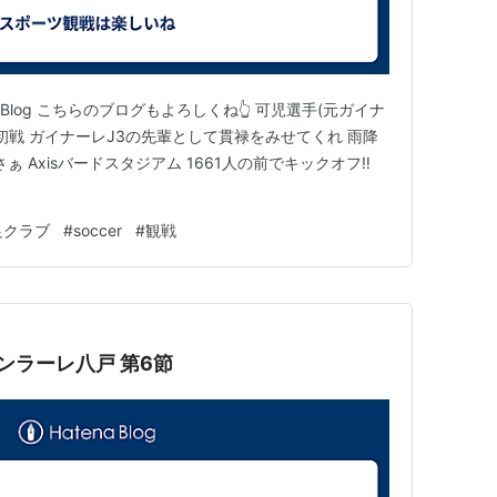
 Blog こちらのブログもよろしくね👆 可児選手(元ガイナ
て初戦 ガイナーレJ3の先輩として貫禄をみせてくれ 雨降
さぁ Axisバードスタジアム 1661人の前でキックオフ‼
良クラブ
#
soccer
#
観戦
ガイナーレ鳥取 vs ヴァンラーレ八戸 第6節