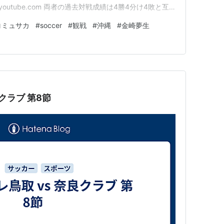
youtube.com 両者の過去対戦成績は4勝4分け4敗と互
金崎夢生選手がいるやん。 この人もキングカズと同じでサッ
コミュサカ
#
soccer
#
観戦
#
沖縄
#
金崎夢生
ましいっすわ あれ⁉ 田村ですぅ選手ベンチにもいま…
ガイナーレ鳥取 vs 奈良クラブ 第8節