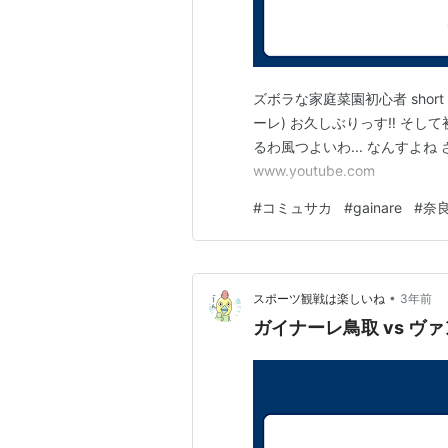
ズボラな家庭菜園初心者 short
ーレ) お久しぶりっす‼ そし
るわ風つよいわ... なんすよね 
www.youtube.com
#
コミュサカ
#
gainare
#
奈
•
スポーツ観戦は楽しいね
3年前