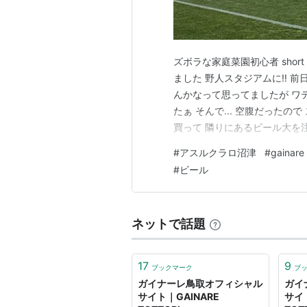
ズボラな家庭菜園初心者 short
ました 野人スタジアムに‼ 
んかなって思ってましたが ワ
たぁ そんで... 空腹だった
買って 隣りにあるビール大を
んで食ってる最中にyoutube
#
アスルクラロ沼津
#
gainare
手居てませんけど... もしかし
#
ビール
ネットで話題
17
9
ブックマーク
ブ
ガイナーレ鳥取オフィシャル
ガイ
サイト｜GAINARE
サイト