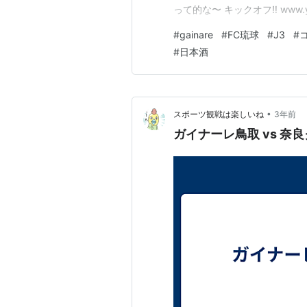
って的な〜 キックオフ‼ www.
角 そう言えば... 琉球には
#
gainare
#
FC琉球
#
J3
#
カーが好きなんでしょうね 羨
#
日本酒
•
スポーツ観戦は楽しいね
3年前