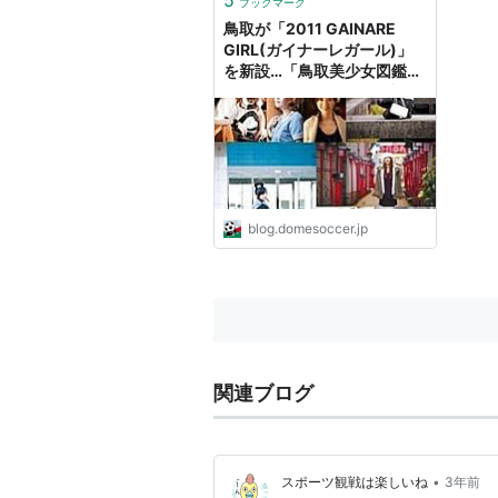
ブックマーク
鳥取が「2011 GAINARE
GIRL(ガイナーレガール)」
を新設…「鳥取美少女図鑑」
とのコラボ - ドメサカブログ
blog.domesoccer.jp
関連ブログ
•
スポーツ観戦は楽しいね
3年前