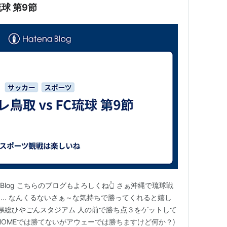
ガイナーレ鳥取 vs FC琉球 第9節
 Blog こちらのブログもよろしくね👆 さぁ沖縄で琉球戦
... なんくるないさぁ～な気持ちで勝ってくれると嬉し
ク県総ひやごんスタジアム 人の前で勝ち点３をゲットして
HOMEでは勝てないがアウェーでは勝ちますけど何か？)