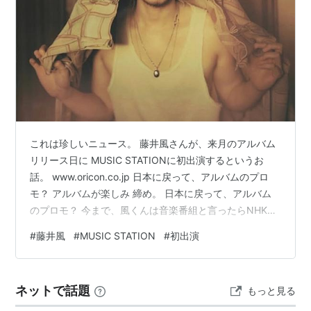
アイ
（弾き語りVersion） /
秦基博
スペシャルメドレー /
Hey! Say! JUMP
to Mother
/
YUI
2010年5月
これは珍しいニュース。 藤井風さんが、来月のアルバム
2010-05-28
リリース日に MUSIC STATIONに初出演するというお
話。 www.oricon.co.jp 日本に戻って、アルバムのプロ
ポニーテールとシュシュ
/
AKB48
モ？ アルバムが楽しみ 締め。 日本に戻って、アルバム
Monster
/
「嵐」
のプロモ？ 今まで、風くんは音楽番組と言ったらNHKの
5-FIVE-
/
黒木メイサ
しか 出演しなかったんだよね。 それが、民放の音楽番組
#
藤井風
#
MUSIC STATION
#
初出演
Intoxication
/
XIAH junsu
に出演って珍しいなと思った筆者。 民放の音楽番組（毎
週継続している定番の番組のことを指します） が、そも
Trust In You
/
JUJU
そも少ないからなぁ…（；^ω^） これから、アルバムリ
ネットで話題
もっと見る
リースだから来月は日本でプロモーション してゆくんだ
ろうな。 先日、ビリー・アイリッシュのライブにゲ…