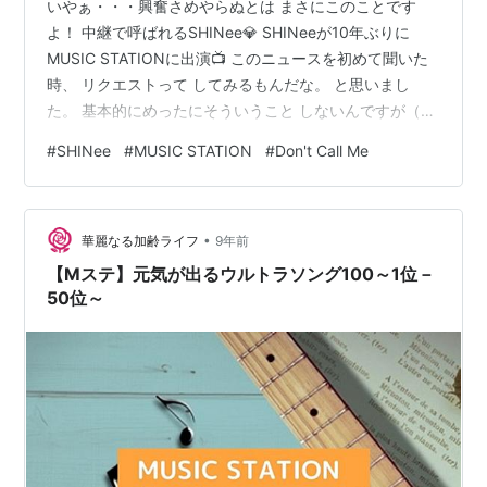
いやぁ・・・興奮さめやらぬとは まさにこのことです
よ！ 中継で呼ばれるSHINee💎 SHINeeが10年ぶりに
2010-03-12
(1003回)
MUSIC STATIONに出演📺 このニュースを初めて聞いた
ノスタルジア
/
いきものがかり
時、 リクエストって してみるもんだな。 と思いまし
サクラサク
/
北乃きい
た。 基本的にめったにそういうこと しないんですが（オ
タクらしからぬ） なんか・・・ なんでしようと思ったん
さくらガール
/
「NEWS」
#
SHINee
#
MUSIC STATION
#
Don't Call Me
だろうなと 思うと、 シンプルに 日本のテレビ番組に出
ライオン
/
遊助
てる SHINeeをリアルタイムで 味わいたかった。 ってこ
ランデヴー
/
YUKI
となんだと思います。 正直、こんなにテンションが 上が
花鳥風月
/
レミオロメン
•
ると昨日の今頃は 思ってなかった😅 中継だし、他のKポ
華麗なる加齢ライフ
9年前
ドル達が そうなように、日本の歌番組の 独…
【Mステ】元気が出るウルトラソング100～1位－
50位～
2010-03-05
(1002回)
Troublemaker
/
「嵐」
そんな名前 欲しくないよ
/
IMALU
ハマナスの花
/
Galileo Galilei
永遠より ながく
/
倉木麻衣