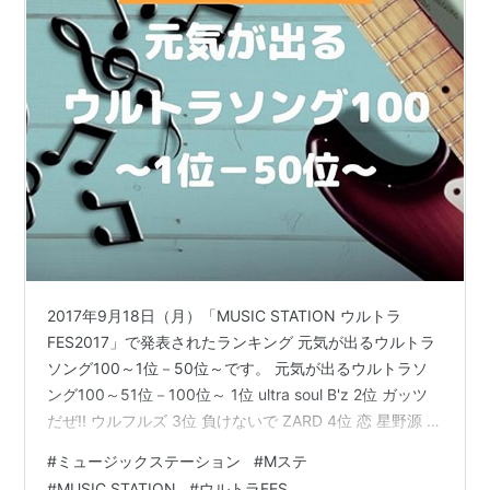
Best Friend
/
西野カナ
2010年2月
2010-02-19
(1001回)
桜の栞
/
AKB48
LUCKY☆STAR
/
大塚愛
心
ざんばら
/
近藤真彦
2017年9月18日（月）「MUSIC STATION ウルトラ
ガチ桜
/
湘南乃風
FES2017」で発表されたランキング 元気が出るウルトラ
勝ち戦
/
東京事変
ソング100～1位－50位～です。 元気が出るウルトラソ
ング100～51位－100位～ 1位 ultra soul B'z 2位 ガッツ
まもりたい 〜White Wishes〜
/
BoA
だぜ!! ウルフルズ 3位 負けないで ZARD 4位 恋 星野源 5
位 何度でも DREAMS COME TRUE 6位 栄光の架橋 ゆず
#
ミュージックステーション
#
Mステ
7位 世界で一つだけの花 SMAP 8位 キセキ GReeeeN 9位
#
MUSIC STATION
#
ウルトラFES