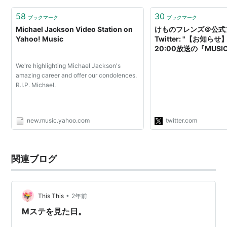
58
30
2010-05-21
ブックマーク
ブックマーク
Michael Jackson Video Station on
けものフレンズ＠公式ア
そのままの君でいて
/
岡本真夜
Yahoo! Music
Twitter: "【お知ら
20:00放送の『MUSIC
スペシャルメドレー /
KAT-TUN
どうぶつビスケッツ×P
逢いたい理由
/
AAA
We're highlighting Michael Jackson's
定しました！「ようこ
amazing career and offer our condolences.
クへ」を歌唱します♪
DEVIL SIDE
/
VAMPS
R.I.P. Michael.
援よろしくお願いしま
「大切」
/
FUNKY MONKEY BABYS
https://t.co/t7EY
レンズ #Ｍステ"
new.music.yahoo.com
twitter.com
2010-05-07
(1008回)
関連ブログ
スペシャルメドレー /
KAT-TUN
「ありがとう」
/
いきものがかり
•
This This
2年前
RAY OF LIGHT
/
中川翔子
Mステを見た日。
大丈夫
/
ヒルクライム