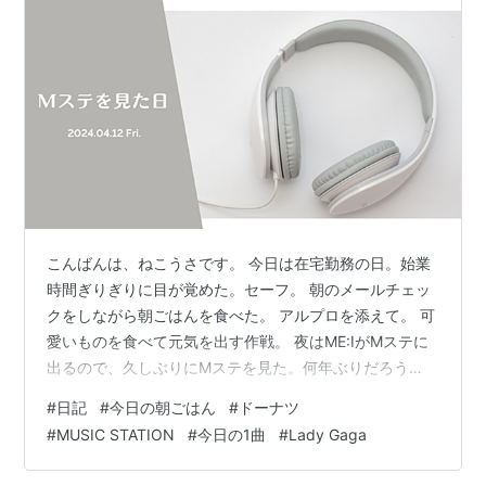
月恋歌
/
熊谷育美
サヨナラホームラン
/
スガシカオ
2010年4月
2010-04-30
（1007回）
Going!
／
KAT-TUN
こんばんは、ねこうさです。 今日は在宅勤務の日。始業
ずっと好きだった
／
斉藤和義
時間ぎりぎりに目が覚めた。セーフ。 朝のメールチェッ
NAMIDA〜ココロアバイテ〜
／
ゼブラクイーン
クをしながら朝ごはんを食べた。 アルプロを添えて。 可
バクチ・ダンサー
／
DOES
愛いものを食べて元気を出す作戦。 夜はME:IがMステに
Lie
／
ノースリーブス
出るので、久しぶりにMステを見た。何年ぶりだろう
か。思い出せないぐらい久しぶり。 スタジオ観覧に行っ
ナチュラルに恋して
／
Perfume
#
日記
#
今日の朝ごはん
#
ドーナツ
たこともあるが、その時からセットも番組内容もかなり
#
MUSIC STATION
#
今日の1曲
#
Lady Gaga
変わっていて驚いた。 昔の映像を見るコーナーが長いな
んて噂も聞いていたけど、今や生放送に出ているアーテ