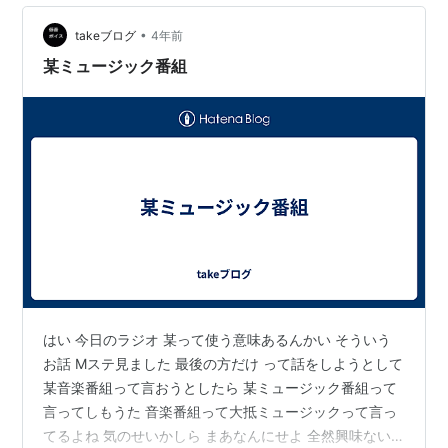
ィスト達が歌う時間より、そっちがメインじゃないかと
2010-04-23
（1006回）
言うぐらい本当に長かった（笑）しかし久しぶりに見る
•
takeブログ
4年前
もしも、この世界から○○がなくなったら
／
テ
者としてはなんだかんだ楽しんで見た…
某ミュージック番組
ゴマス
向かい合わせ
／
aiko
ヒマワリ-Growing Sunflower-
／
SPEED
輝く人
／
アンジェラ・アキ
赤いスイートピー
／
徳永英明
The Revolutionary
／
9mm Parabellum Bullet
2010-04-16
（1005回）
はい 今日のラジオ 某って使う意味あるんかい そういう
お話 Mステ見ました 最後の方だけ って話をしようとして
勇気100%
／
NYC
某音楽番組って言おうとしたら 某ミュージック番組って
Microphone
／
浜崎あゆみ
言ってしもうた 音楽番組って大抵ミュージックって言っ
不自然なガール
／
Perfume
てるよね 気のせいかしら まあなんにせよ 全然興味ない