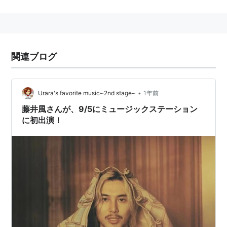
2010-06-11
Last Love
/
加藤ミリヤ
関連ブログ
Ring a Ding Dong
/
木村カエラ
ニライカナイ
/
Cocco
―遥か―
/
TOKIO
•
Urara's favorite music~2nd stage~
1年前
まなざし
/
Honey L Days
藤井風さんが、9/5にミュージックステーション
京都物語
/
原 由子
に初出演！
2010-06-04
ロンリー
/
阿部真央
レイン
/
シド
Love Letter
/
つるの剛士