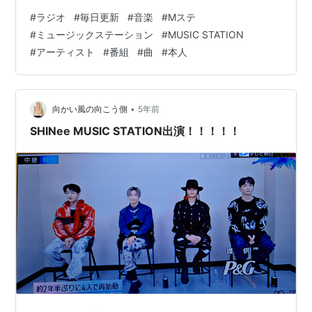
ホンとだよ
／
柴咲コウ
アーティストの曲でも 本人映像見ながら聴くと 大体かっ
#
ラジオ
#
毎日更新
#
音楽
#
Mステ
こいいなって思うし また聴きたいなって思うこともある
テレホン
／
レディー・ガガ
#
ミュージックステーション
#
MUSIC STATION
音楽の幅 広げよう。
#
アーティスト
#
番組
#
曲
#
本人
2010-04-02
(1004回)
•
向かい風の向こう側
5年前
さくらガール
・
weeeek
／
「NEWS」
SHINee MUSIC STATION出演！！！！！
ゾッ婚ディシヨン
・
CHU-LIP
／
大塚愛
will
・
愛なんだ
／V6
サウダージ
・
MONSTER
／
ポルノグラフティ
ボーイフレンド
・
beat
／
aiko
SEASONS
・
Microphone
／
浜崎あゆみ
2010年3月