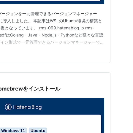
バージョンを一元管理できるバージョンマネージャー
環境に導入しました。 本記事はWSLのUbuntu環境の構築と
っています。 rms-099.hatenablog.jp rms-
とは asdfはGolang・Java・Node.js・Pythonなど様々な言語
グイン形式で一元管理できるバージョンマネージャーで
は次のように各言語ごとに用意されていますが、個々に
と各々の環境変…
Homebrewをインストール