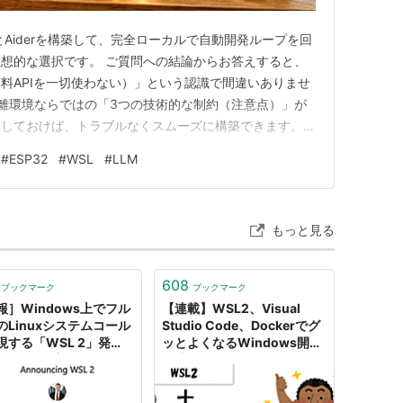
en）とAiderを構築して、完全ローカルで自動開発ループを回
想的な選択です。 ご質問への結論からお答えすると、
料APIを一切使わない）」という認識で間違いありませ
う隔離環境ならではの「3つの技術的な制約（注意点）」が
しておけば、トラブルなくスムーズに構築できます。 1.
いるか？ はい、間違いありません。 Ollamaにダウン
#
ESP32
#
WSL
#
LLM
n）の頭脳を使い、AiderがあなたのPC内のPythonで…
もっと見る
608
ブックマーク
ブックマーク
報］Windows上でフル
【連載】WSL2、Visual
のLinuxシステムコール
Studio Code、Dockerでグ
現する「WSL 2」発
ッとよくなるWindows開発
Dockerも実行可能に。
環境 〜 その1：まずは概要
osoft Build 2019
〜 | SIOS Tech Lab