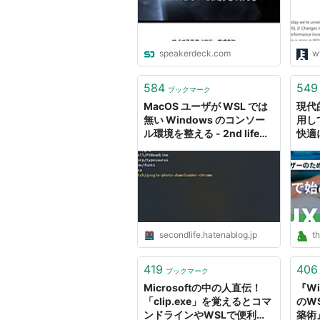
speakerdeck.com
w
584
549
ブックマーク
MacOS ユーザが WSL では
現代
無い Windows のコンソー
用し
ル環境を整える - 2nd life
快適
(移転しました)
Wi
WSL
築術 
ト）
secondlife.hatenablog.jp
th
419
406
ブックマーク
Microsoftの中の人直伝！
『W
「clip.exe」を覚えるとコマ
のW
ンドラインやWSLで便利だ
築術