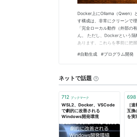
Docker上にOllama（Qw
す構成は、非常にクリーンで理
「完全ローカル動作（外部の有
ん。 ただし、Dockerとい
あります。これらを事前に把握
完全ローカル動作の認識で合って
#
自動生成
#
プログラム開発
ロードしたローカルLLM（Qwe
ネットで話題
712
698
ブックマーク
WSL2、Docker、VSCode
［速
で劇的に改善される
互換
Windows開発環境
を実
表、
Micr