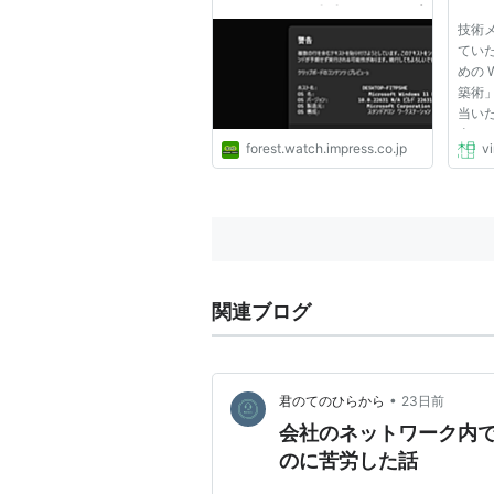
ぞ／テキスト出力をクリップ
技術メ
ボードへポイ！……ただし、
ていた
文字化けには注意【やじうま
めの 
の杜】
築術
当い
念し
forest.watch.impress.co.jp
vi
見直
面的
て公
た知
践...
関連ブログ
•
君のてのひらから
23日前
会社のネットワーク内で
のに苦労した話