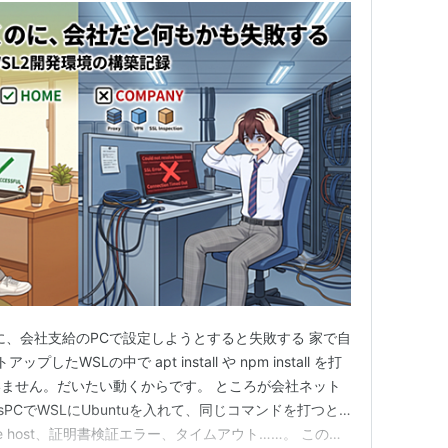
に、会社支給のPCで設定しようとすると失敗する 家で自
したWSLの中で apt install や npm install を打
ません。だいたい動くからです。 ところが会社ネット
sPCでWSLにUbuntuを入れて、同じコマンドを打つと…
solve host、証明書検証エラー、タイムアウト……。 この記