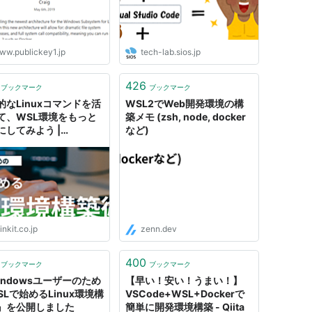
ww.publickey1.jp
tech-lab.sios.jp
426
ブックマーク
ブックマーク
的なLinuxコマンドを活
WSL2でWeb開発環境の構
て、WSL環境をもっと
築メモ (zsh, node, docker
にしてみよう |
など)
ndowsユーザーのための
2で始める Linux環境構
| Think IT（シンクイッ
inkit.co.jp
zenn.dev
400
ブックマーク
ブックマーク
indowsユーザーのため
【早い！安い！うまい！】
SLで始めるLinux環境構
VSCode+WSL+Dockerで
』を公開しました
簡単に開発環境構築 - Qiita