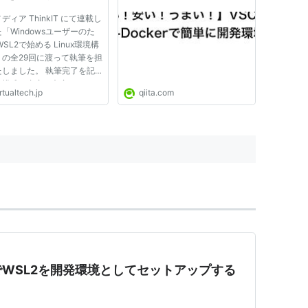
ディア ThinkIT にて連載し
「Windowsユーザーのた
WSL2で始める Linux環境構
」の全29回に渡って執筆を担
たしました。 執筆完了を記
、構成・内容・文章をすべて
rtualtech.jp
qiita.com
し、最新の知見を踏まえて全
にリライトした再構築版とし
開しました。 連載で培われ
見をもとに、より体系的で実
WSL2を開発環境としてセットアップする