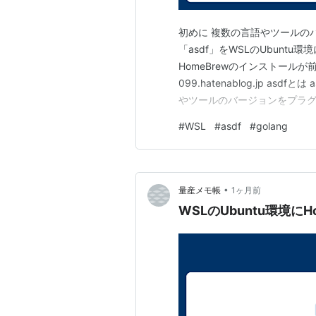
初めに 複数の言語やツールの
「asdf」をWSLのUbuntu
HomeBrewのインストールが前提とな
099.hatenablog.jp asdf
やツールのバージョンをプラ
す。 バージョンマネージャー
#
WSL
#
asdf
#
golang
インストールするのは勿論のこ
•
量産メモ帳
1ヶ月前
WSLのUbuntu環境に