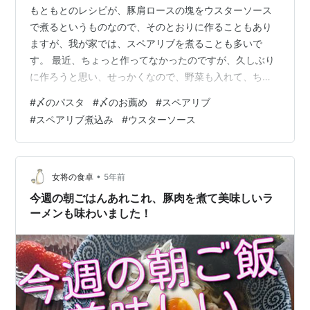
もともとのレシピが、豚肩ロースの塊をウスターソース
で煮るというものなので、そのとおりに作ることもあり
ますが、我が家では、スペアリブを煮ることも多いで
す。 最近、ちょっと作ってなかったのですが、久しぶり
に作ろうと思い、せっかくなので、野菜も入れて、ちょ
ちょっとアレンジして煮込んでみました。 久しぶりに、
#
〆のパスタ
#
〆のお薦め
#
スペアリブ
スペアリブの煮込み、作ってみました！ 材料 作り方 出
#
スペアリブ煮込み
#
ウスターソース
来上がり！ 〆のパスタ 久しぶりに、スペアリブの煮込
み、作ってみました！ 材料 豚スペアリブ 500ｇ 玉葱 １
個 人参 1/2本 （お好みで、セロリやきのこも美味しいで
す。） ウスターソース 1/2C 紹興酒（赤ワイン） 1/4C 野
•
女将の食卓
5年前
菜ジュー…
今週の朝ごはんあれこれ、豚肉を煮て美味しいラ
ーメンも味わいました！