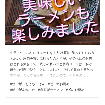
先日、久しぶりにリエットを主人(板長)に作ってもらおう
と思い、豚肉を買いに行ったのえすが、そのお店のお肉
はどれも大きくて、残りの豚バラと豚肩ロースは、私が
ほかの料理で使うことにしました。 そして豚肉を煮たの
ですが、とっても美味しくできたので、それをのっけて
ラーメンにしました。 今週の朝ごはんあれこれ、豚肉を
#
朝ご飯 おうちごはん
#
朝ご飯お薦め
煮て、美味しいラーメンも味わいました！ ラーメン 自家
#
朝ご飯あれこれ
#
自家製ラーメン
#
〆のお薦め
製ラーメン お餅 お雑煮 パン 自家製ブリオッシュ PAUL
のパン パスタ レモンクリームパスタ バジルと青紫蘇の
パスタ おまけ（朝を軽くしたいとき） ヨーグルトとジュ