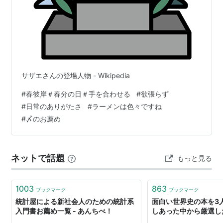
サザエさんの登場人物 - Wikipedia
#
春彼岸＃春分の日＃手を合わせる
#
欲張らず
#
日常のありがたさ
#
ラーメンは色々ですね
#
〆のお薦め
ネットで話題
もっと見る
1003
863
ブックマーク
ブックマーク
統計屋による新社会人のための統計系
面白い世界史の本を3
入門書お薦め一覧 - あんちべ！
しあった中から厳選し