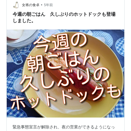
ース 今週の朝ごはんあれこれ、豚肉を煮て、美味しいラ
•
女将の食卓
5年前
ーメンも味わいまし…
今週の朝ごはん 久しぶりのホットドックも登場
しました。
緊急事態宣言が解除され、夜の営業ができるようになっ