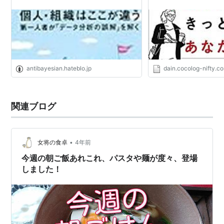
antibayesian.hateblo.jp
dain.cocolog-nifty.c
関連ブログ
•
女将の食卓
4年前
今週の朝ご飯あれこれ、パスタや麺が度々、登場
しました！