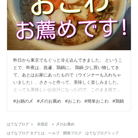
昨日から東京でもぐっと冷え込んできました。 というこ
とで、昨夜は、急遽、鶏鍋に。 鶏鍋 少し買い物してき
て、あとはお家にあったもので（ウインナーも入れちゃ
いました）、ささっと作って、美味しく楽しみました。
とっても美味しいお出汁になったので、このまま捨てて
しまうのはもったいない、雑炊にするか、おうどんを入
#
お鍋の〆
#
〆のお薦め
#
おこわ
#
簡単おこわ
#
鶏鍋
れるか、迷いましたが、まだスープがたっぷりあったの
で、それを利用して、おこわを炊いてみました！ お鍋の
〆におこわ！ お鍋の〆に雑炊ではなく、おこわ。お薦め
はてなブログ
>
未指定
>
〆のお薦め
です！ 材料 作り方 炊きあがり！ おまけのひとり言 お鍋
はてなブログ タグとは
ヘルプ
開発ブログ
はてなブログトップ
の〆に雑炊ではなく、おこわ。お薦めです！ 材料 材料