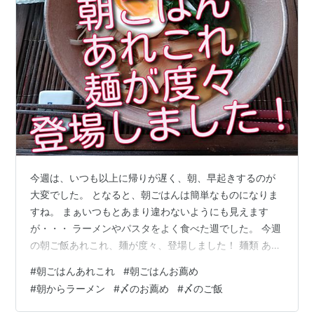
今週は、いつも以上に帰りが遅く、朝、早起きするのが
大変でした。 となると、朝ごはんは簡単なものになりま
すね。 まぁいつもとあまり違わないようにも見えます
が・・・ ラーメンやパスタをよく食べた週でした。 今週
の朝ご飯あれこれ、麺が度々、登場しました！ 麺類 あん
かけラーメン ラーメン パスタ ドライトマトのパスタ ク
#
朝ごはんあれこれ
#
朝ごはんお薦め
ラムチャウダーパスタ ご飯 〆のリゾット パン キナミの
#
朝からラーメン
#
〆のお薦め
#
〆のご飯
パン宅配便のパン 今週の朝ご飯あれこれ、麺が度々、登
場しました！ 麺類 あんかけラーメン この間、あんかけ