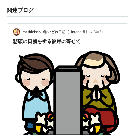
関連ブログ
•
mathichenの酔いどれ日記【Hatena版】
3年前
悲願の日願を祈る彼岸に寄せて