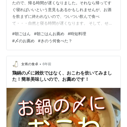
たので、帰る時間が遅くなりました。それなら帰ってす
ぐ寝ればいいという意見もあるかもしれませんが、お酒
を飲まずに終われないので、ついつい飲んで食べ
て・・・自然と寝る時間が遅くなります。 そして、せっ
かく早起きの習慣がついていたのに、今週はあまり早起
#
朝ごはん
#
朝ごはんお薦め
#
時短料理
きができませんでした。 ということで、いつも以上に簡
#
〆のお薦め
#
きのう何食べた？
単な朝ごはんいろいろです。 今週の朝ごはん 久しぶりの
ホットドックも登場しました。 パン ホットドック ご飯
ハムとマッシュルームのリゾット風 カレーライス 麺類
カレーうどん 明太子の和えそば パスタ ラザニア ドライ
•
女将の食卓
6年前
トマトとカリフラワーブロッコリー…
鶏鍋の〆に雑炊ではなく、おこわを炊いてみまし
た！簡単美味しいので、お薦めです！