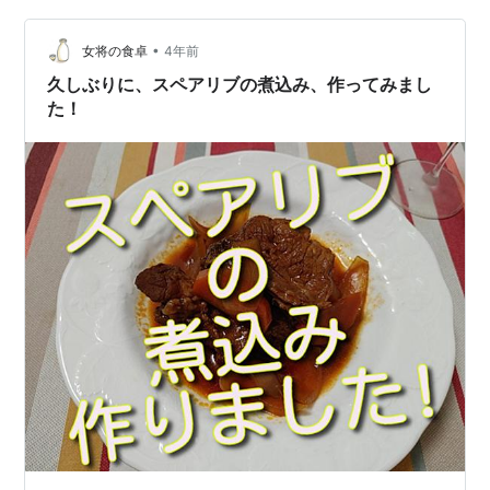
焼きそばを作って食べたときに、あんかけラーメンも食
べたいなぁと思い、早速、作ってみました。 勿論、美味
•
女将の食卓
4年前
しいし、野菜がいっぱ…
久しぶりに、スペアリブの煮込み、作ってみまし
た！