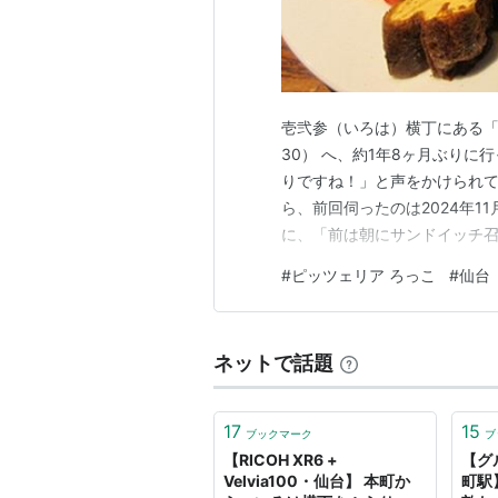
壱弐参（いろは）横丁にある「
30） へ、約1年8ヶ月ぶり
りですね！」と声をかけられ
ら、前回伺ったのは2024年1
に、「前は朝にサンドイッチ
れだけ間が空いているのに、
#
ピッツェリア ろっこ
#
仙台
客だと感動しました。 ランチメ
類。すべてドリンク付きです。
ネットで話題
17
15
ブックマーク
ブ
【RICOH XR6 +
【グ
Velvia100・仙台】 本町か
町駅