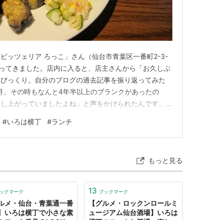
ピッツェリア ろっこ」さん（仙台市青葉区一番町2-3-
に行ってきました。店内に入ると、店主さんから「お久しぶ
てびっくり。自分のブログの過去記事を振り返ってみた
1月。その時もなんと4年半以上のブランクがあったの
召し上がっていましたよね」と声をかけられたんです。こ
以前来たお客のことを覚えているなんて、さすがプロの接
#
いろは横丁
#
ランチ
ニューは、プレート、日替わりPIZZA、ラザニアの3種
物価高が続く…
もっと見る
13
ックマーク
ブックマーク
ルメ・仙台・青葉通一番
【グルメ・ロックンロールミ
】いろは横丁で小さな素
ュージアム仙台酒場】いろは