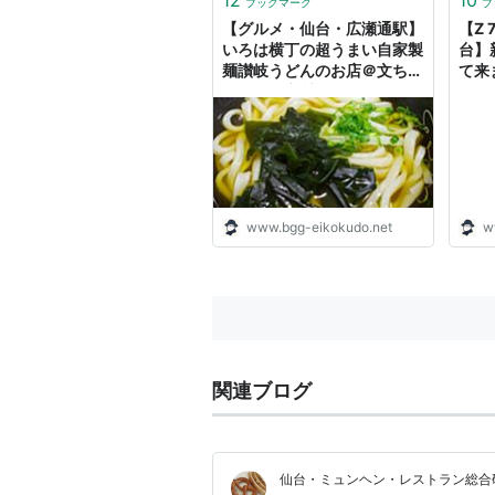
ブックマーク
ブ
【グルメ・仙台・広瀬通駅】
【Z 7
いろは横丁の超うまい自家製
台】
麺讃岐うどんのお店＠文ちゃ
て来ま
んうどん 初訪問 - Eikokudo
- Ei
Rockets
www.bgg-eikokudo.net
w
関連ブログ
仙台・ミュンヘン・レストラン総