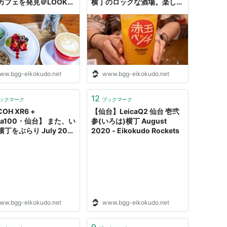
カフェを発見＠LOOK
横丁のロックな酒場。楽しい
 CAFE・FACTORY 初訪
ですよ。仙台市青葉通一番町
Eikokudo Rockets
駅 初訪問 - Eikokudo
Rockets
ww.bgg-eikokudo.net
www.bgg-eikokudo.net
12
ックマーク
ブックマーク
COH XR6 +
【仙台】LeicaQ2 仙台 壱弐
via100・仙台】 また、い
参(いろは)横丁 August
丁をぶらり July 2021
2020 - Eikokudo Rockets
kokudo Rockets
ww.bgg-eikokudo.net
www.bgg-eikokudo.net
9