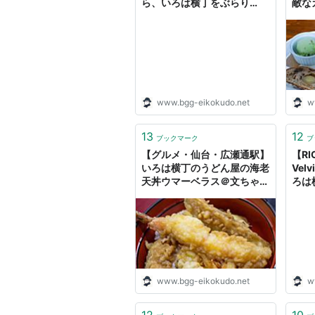
ら、いろは横丁をぶらり
敵な
July 2021 - Eikokudo
UP!
Rockets
問 - 
www.bgg-eikokudo.net
w
13
12
ブックマーク
ブ
【グルメ・仙台・広瀬通駅】
【RI
いろは横丁のうどん屋の海老
Vel
天丼ウマーベラス＠文ちゃん
ろは横
うどん 2回目 - Eikokudo
- Ei
Rockets
www.bgg-eikokudo.net
w
12
10