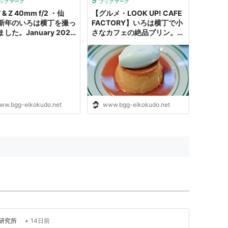
ックマーク
ブックマーク
 & Z 40mm f/2 ・仙
【グルメ・LOOK UP! CAFE
新年のいろは横丁を撮っ
FACTORY】いろは横丁で小
した。January 2023
さなカフェの絶品プリン。最
kokudo Rockets
高っす。仙台市 青葉通一番
町駅 6回目 - Eikokudo
Rockets
ww.bgg-eikokudo.net
www.bgg-eikokudo.net
•
合研究所
14日前