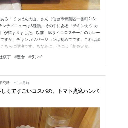
ある「てっぱん大山」さん（仙台市青葉区一番町2-3-
のランチメニューは3種類。その中にある「チキンカツ カ
に目が留まりました。以前、豚サイコロステーキのカレー
のですが、チキンカツバージョンは初めてです。これは試
はこちらに即決です。ちなみに、他には「刺身定食
グナポリ定食（800円）」があり、どちらも食べたことが
は横丁
#
定食
#
ランチ
キンカツ カレーソース定食900円 カウンター席からは
が、「チキン…
•
合研究所
1ヶ月前
いしくてすごいコスパの、トマト煮込ハンバ