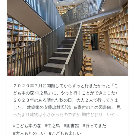
２０２０年７月に開館してからずっと行きたかった『こ
ども本の森 中之島』に、やっと行くことができました♪
２０２３年のある晴れた秋の日、大人２人で行ってきま
した。 建築家の安藤忠雄氏設計＆寄付のこの図書館。 思
ったより建物は小さかったのですが 期待どおり、いや期
待以上に楽しめたので ぜひ、ご紹介させてください♪
#
こども本の森
#
中之島
#
図書館
#
行ってきた
『こども』と名がついた図書館ですが 子どもはもちろん
#
大人もたのしい
#
こどもも楽しい