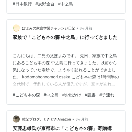
#
日本銀行
#
辰野金吾
#
中之島
ど、起きてみて判明。 洗面所の蛇口が緩いのだ。水回り
の寿命ということだろう。おそらく、Oリングかコマを変
えれば済むことだと思うけれど、掃除に入っただけでは
気がつかないくらいのゆるやかな水漏れなんだろう
•
ぽよみの家庭学習チャレンジ日記
8ヶ月前
な‥‥。これは残念だか…
家族で「こども本の森 中之島」に行ってきました
こんにちは、二児の父ぽよみです。 先日、家族で中之島
にあるこども本の森 中之島に行ってきました。以前から
気になっていた場所で、ようやく訪れることができまし
た。 kodomohonnomori.osaka こども本の森は1時間半の
交代制で、予約している人が優先ですが、空きがあれば
予約なしでも入館できます。今回は予約をして入ること
#
こども本の森
#
中之島
#
お出かけ
#
読書
#
子連れ
ができました。 建物は3階建てで、館内は本に囲まれた
空間です。小学二年生の息子と妻は、館内をあちこち回
りながら本を選んで読んでいたようです。ただ、息子は1
•
時間ほどで「もう出たい」となったようで、妻と一緒に
雑記ブログ、ときどきAmazon
8ヶ月前
先に外へ出ました。 一方、読書好きの娘はというと、館
安藤忠雄氏が京都市に「こども本の森」寄贈構