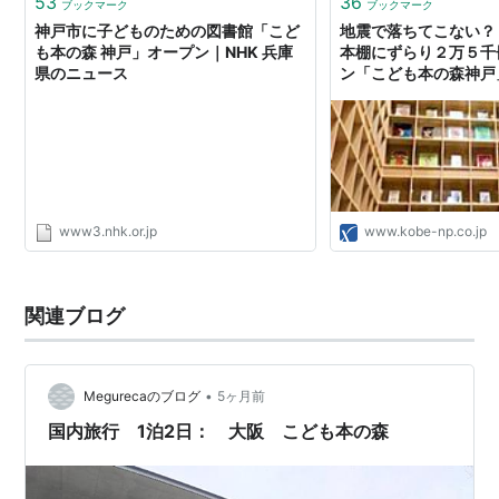
53
36
ブックマーク
ブックマーク
神戸市に子どものための図書館「こど
地震で落ちてこない？
も本の森 神戸」オープン｜NHK 兵庫
本棚にずらり２万５千
県のニュース
ン「こども本の森神戸
www3.nhk.or.jp
www.kobe-np.co.jp
関連ブログ
•
Megurecaのブログ
5ヶ月前
国内旅行 1泊2日： 大阪 こども本の森