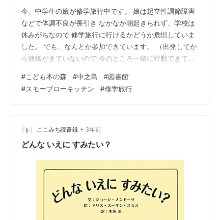
今、中学生の娘が修学旅行中です。 娘は起立性調節障害
などで体調不良が長引き なかなか朝起きられず、学校は
休みがちなので 修学旅行に行けるかどうか危惧していま
した。 でも、なんとか参加できています。 （出発してか
ら連絡がきていないので 今のところ一緒に行動できてい
るはず😉） 小学校の修学旅行はコロナで中止だったので
#
こども本の森
#
中之島
#
図書館
学校の長期の旅行は小学校５年生の林間学校 以来、久し
#
スモーブローキッチン
#
修学旅行
ぶりです。 初日は新大阪に朝早く集合だったので そもそ
も集合時間に間に合うか心配してました。 家から新大阪
までは距離があり 普段は使わないルートで行くので 集合
場所まで送っていけるようにと 出発当日は会社の有給休
•
ここみち読書録
3年前
暇をとりスタンバイ(…
どんな いえに すみたい？