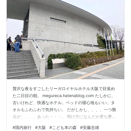
贅沢な夜をすごしたリーガロイヤルホテル大阪で目覚め
た二日目の朝。 megureca.hatenablog.com たしかに、
古いけれど、快適なホテル。ベッドの寝心地もいい。タ
オルもふわふわで気持ちい。 だがしかし、、、、一つ難
点が、、、、あった・・・。 明け方になんだか変な夢を
見て起きると、なにか「トントントントン」とず～～～
#
国内旅行
#
大阪
#
こども本の森
#
安藤忠雄
っと音がしている。気にしつつも再度寝入ったのだけれ