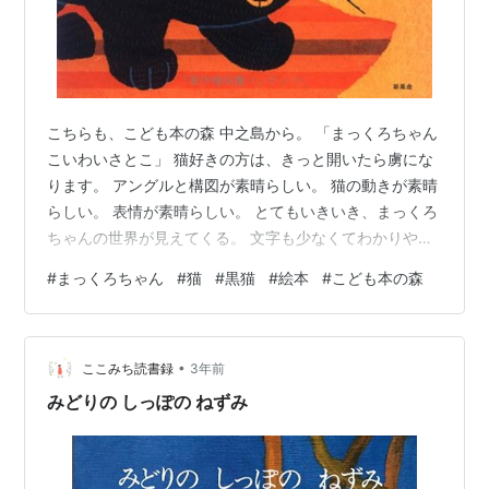
こちらも、こども本の森 中之島から。 「まっくろちゃん
こいわいさとこ」 猫好きの方は、きっと開いたら虜にな
ります。 アングルと構図が素晴らしい。 猫の動きが素晴
らしい。 表情が素晴らしい。 とてもいきいき、まっくろ
ちゃんの世界が見えてくる。 文字も少なくてわかりやす
いので、これぞ絵本！という感じの本。 親子で楽しむの
#
まっくろちゃん
#
猫
#
黒猫
#
絵本
#
こども本の森
に良さそうです。 こういう大胆な絵が描ける人は本当に
いいなぁと羨ましいです。 この記事は、こんな人が書い
ています。 coaching.cocomichi.club お気に召す記事が
•
ありましたら、ぜひシェア頂ければ嬉しいです。また、
ここみち読書録
3年前
もしこのブログを読んで、ここで紹介されている本を
みどりの しっぽの ねずみ
購…