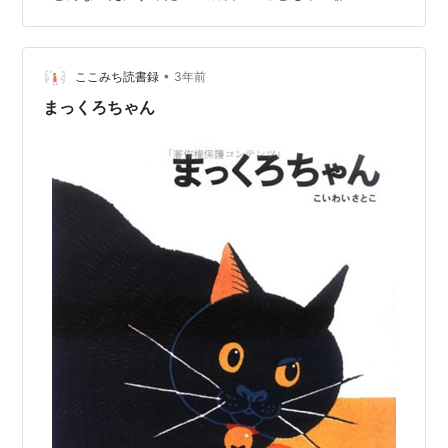
うさぎ、いもむし、くま、とかげ、かえる、くも、ふく
ろう、ぶた、かわうそ… そう、どんな家が住みやすいか
は、その生き方、暮らし方によるんだな、ということを
•
改めて感じます。 そして、生き方や暮らし方は、本当に
ここみち読書録
3年前
いろいろあるんだなぁ、ということも。 いろんな発想が
まっくろちゃん
あるなぁ。 人間の家も、本来、もっ…