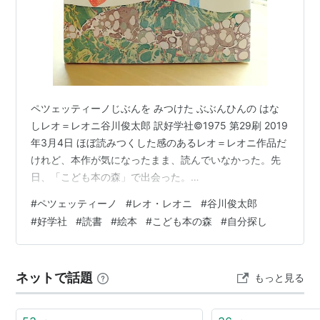
ペツェッティーノじぶんを みつけた ぶぶんひんの はな
しレオ＝レオニ谷川俊太郎 訳好学社©1975 第29刷 2019
年3月4日 ほぼ読みつくした感のあるレオ＝レオニ作品だ
けれど、本作が気になったまま、読んでいなかった。先
日、「こども本の森」で出会った。
megureca.hatenablog.com 読んできた。 表紙は、マー
#
ペツェッティーノ
#
レオ・レオニ
#
谷川俊太郎
ブル模様の地面に、さいころみたいな四角いオレンジ
#
好学社
#
読書
#
絵本
#
こども本の森
#
自分探し
と、四角のあつまった物体。 表紙裏には、谷川俊太郎さ
んの「レオ・レオニみたび」”〈あおくんときいろちゃ
ん〉によって、 絵本の世界に開眼させられてから、 もう
ネットで話題
もっと見る
どれくらいの年月がたったことでしょう。 いつの間にか
私の レオ・レ…