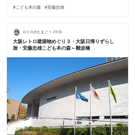
も本の森」寄贈構想 京都市に、子ども向けの図書施設
#
こども本の森
#
安藤忠雄
「こども本の森」が加わる計画が動き出した。建築家の
安藤忠雄氏（84）が寄贈する構想を明らかにし、1996年
に閉園した市立明倫幼稚園跡地（中京区）の建物を改修
•
する予定だという。開館は2027年度中を目指す。子ども
ロリスのたまご
3年前
向けの絵本や児童書などをそろえ、貸し出しは行わず、
大阪レトロ建築物めぐり３・大阪日帰りずらし
館内で本を読める場になる。 項目 …
旅・安藤忠雄こども本の森～難波橋