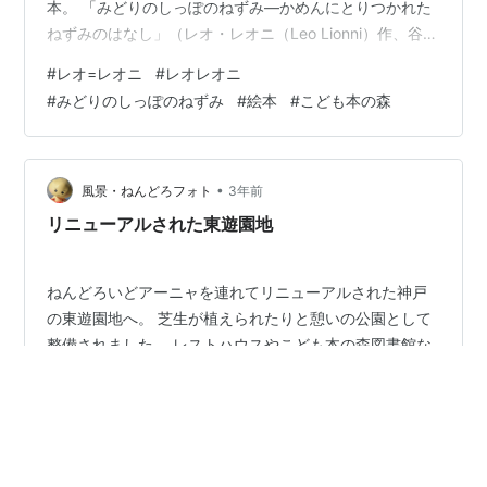
本。 「みどりのしっぽのねずみ―かめんにとりつかれた
ねずみのはなし」（レオ・レオニ（Leo Lionni）作、谷川
俊太郎 訳） ねずみが、とっても可愛い。本当に愛くるし
#
レオ=レオニ
#
レオレオニ
い。 くりくりした目から伝わってくる豊かな表情に誘わ
#
みどりのしっぽのねずみ
#
絵本
#
こども本の森
れて、本の中の世界に誘われます。 一方、内容は、正
直、子ども向きかどうかわかりません。 ねずみの世界を
描きながら、そこには、人と人の関係がどんな風に変わ
ってしまうのか、そうなると何が起きるのか、それでい
•
風景・ねんどろフォト
3年前
てそんな出来事も忘れてしま…
リニューアルされた東遊園地
ねんどろいどアーニャを連れてリニューアルされた神戸
の東遊園地へ。 芝生が植えられたりと憩いの公園として
整備されました。 レストハウスやこども本の森図書館な
どの施設も。
#
ねんどろいど
#
アーニャ
#
ねんどろいどアーニャ
#
神戸
#
東遊園地
#
リニューアル
#
芝生
#
こども本の森