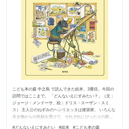
こども本の森 中之島 で読んできた絵本、3冊目。今回の
訪問ではここまで。 「どんないえにすみたい？」（文：
ジョージ・メンドーサ、絵：ドリス・スーザン・スミ
ス） 主人公のねずみのヘンリエッタは建築家。 いろんな
生き物からの依頼を受けて、それぞれにぴったりの家を
つくっています。 りす、ます、ねこ、もぐら、きつね、
#
どんないえにすみたい
#
絵本
#
こども本の森