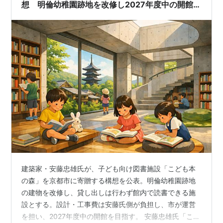
内に入った瞬間に…
想 明倫幼稚園跡地を改修し2027年度中の開館目
指す
建築家・安藤忠雄氏が、子ども向け図書施設「こども本
の森」を京都市に寄贈する構想を公表。明倫幼稚園跡地
の建物を改修し、貸し出しは行わず館内で読書できる施
設とする。設計・工事費は安藤氏側が負担し、市が運営
を担い、2027年度中の開館を目指す。 安藤忠雄氏「こど