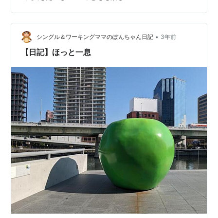
大人も十分楽しめますよ♪ もちろん無料で！ 壁全体が
『本』な空間の迫力 心のままに本を手にとる 狭いところ
が好き♡ １２のテーマで選書 通りすがりに目がいっちゃ
う 大人が楽しめる本もたくさん 予約制なのがちょっと面
•
シングル＆ワーキングママのぽんちゃん日記
3年前
倒 時間が足りない ア…
【日記】ほっと一息