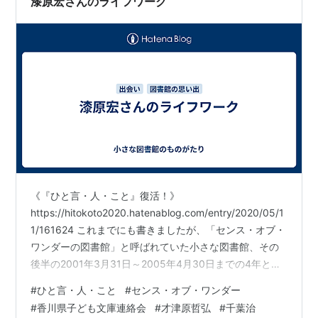
漆原宏さんのライフワーク
《『ひと言・人・こと』復活！》
https://hitokoto2020.hatenablog.com/entry/2020/05/1
1/161624 これまでにも書きましたが、「センス・オブ・
ワンダーの図書館」と呼ばれていた小さな図書館、その
後半の2001年3月31日～2005年4月30日までの4年と一
ヵ月。そこから発信していた別サイトの日々の記録『ひ
#
ひと言・人・こと
#
センス・オブ・ワンダー
と言・人・こと』を再現すること！ それがブログを開設
#
香川県子ども文庫連絡会
#
才津原哲弘
#
千葉治
した一番の目的です。 最小限の訂正、加筆で、『小さな