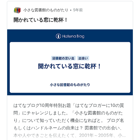
は、さまざまな物語が生まれる。素敵なこと、不思議な
こと、ワクワクすることや多くの人は知らないけれど、
•
小さな図書館のものがたり
5年前
哀しく、ひっそり…
開かれている窓に乾杯！
はてなブログ10周年特別お題「はてなブロガーに10の質
問」にチャレンジしました。「小さな図書館のものがた
り」について知っていただく機会になればと。 ブログ名
もしくはハンドルネームの由来は？ 図書館での出会い、
本や人やできごとを伝えたくて、2001年～2005年、小