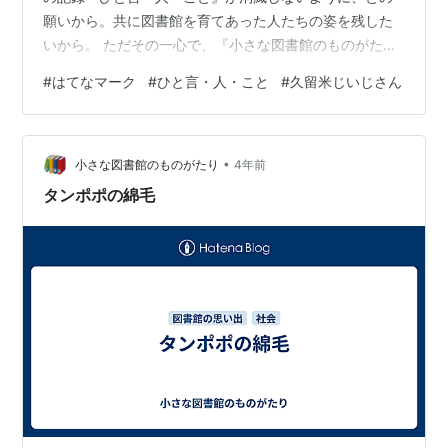
願いから。共に図書館を育てあった人たちの姿を残した
いから。 ただその一心で、『小さな図書館のものがた
り』にぽっちり押してくださる「はてなマーク」を不思
#
はてなマーク
#
ひと言・人・こと
#
久留米じいじさん
議に思いつつも、当初、ほとんど関心をもつこともな
く、ましてや他のブログも覗くこともなく、書くことだ
けに専念していた私でした。 そんな私に、それとなくマ
•
ークの意味を伝授、いろんなブログを訪ねることを教え
小さな図書館のものがたり
4年前
てくださったり、時にはあたたかい言葉で励ましてくだ
タンポポの綿毛
さったのは【久留米じいじ】さんでした。 久留米じい…