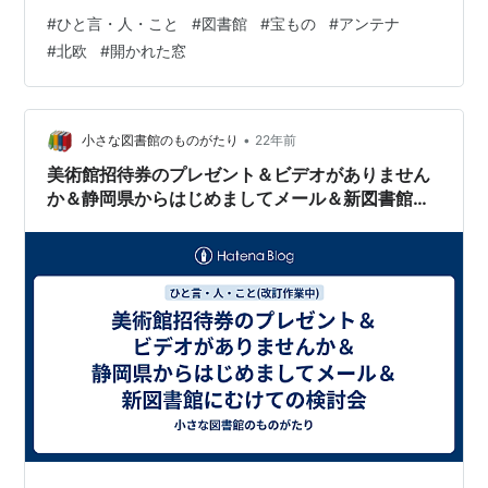
さな図書館からほぼ毎日発信していた《ひと言・人・こ
#
ひと言・人・こと
#
図書館
#
宝もの
#
アンテナ
と》にちなんでのネームです。ささやかながらも、当時
#
北欧
#
開かれた窓
を語る貴重な『小さな図書館のものがたり』として伝え
ていきたいとの思いを込めました。 はてなブログを始め
たきっかけは？ 昨年の4月2日、新図書館のHPからいつ
の間にか消えてしまったCDデータが見つかって、新型コ
•
小さな図書館のものがたり
22年前
ロナウイルスで暮らしが制限さ…
美術館招待券のプレゼント＆ビデオがありません
か＆静岡県からはじめましてメール＆新図書館に
むけての検討会