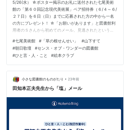
5/26(水） ☆ポスター掲示のお礼に送付された七尾美術
館の「第６０回記念現代美術展」ペア招待券（６/４～６/
２７日）を６日（日）までに応募された方の中から一名
の方にプレゼント！ ☆「お願いがあります」と図書館利
用者のＳさんから初めてのメール。見逃されたというＴ
Ｖ「草の根せんせい」についてのお尋ねです。どなたか
#
七尾美術館
#
「草の根せんせい」
#
山下すて
ビデオに撮られた方はいらっしゃいませんか。（私は撮
#
朝日歌壇
#
センス・オブ・ワンダーの図書館
り損ねたのですが、とても素晴らしい番組だったので、
#
ひと言・人・こと
#
絵本クラブ
再放送がありそうな予感！！） ☆はるばる静岡県から届
いた思いがけないメールです・・・「私がこのホームペ
ージを知ったのは、山下すてさんを検索したことからで
した」・・・朝日歌壇を通し、今は亡き…
•
小さな図書館のものがたり
23年前
田知本正夫先生から「塩」メール