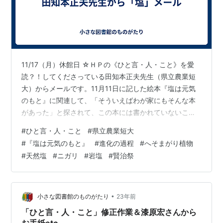
11/17（月）休館日 ☆ＨＰの《ひと言・人・こと》を愛
読？！してくださっている田知本正夫先生（県立農業短
大）からメールです。11月11日に記した絵本『塩は元気
のもと』に関連して、「そういえばわが家にもそんな本
があった」と探されて、この本には書かれていないこと
について追加してくださいました。 〈進化の過程で生物
#
ひと言・人・こと
#
県立農業短大
が海から陸へ上がるとき、生き残り作戦上の大きな分か
#
『塩は元気のもと』
#
進化の過程
#
へそまがり植物
れ目があった〉のだそうで、塩が動物にとってこそ「元
#
天然塩
#
ニガリ
#
岩塩
#
賢治祭
気の元」となる訳や植物が海を捨てた理由（へそまがり
植物も存在するらしい！）、そして微生物にとって塩の
もつ意味、ちなみに国産の天然塩と称されているものも
輸入塩にニガリを混ぜて作っているものが…
•
小さな図書館のものがたり
23年前
「ひと言・人・こと」修正作業＆漆原宏さんから
お手紙etc.