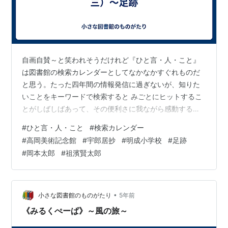
自画自賛～と笑われそうだけれど『ひと言・人・こと』
は図書館の検索カレンダーとしてなかなかすぐれものだ
と思う。たった四年間の情報発信に過ぎないが、知りた
いことをキーワードで検索すると みごとにヒットするこ
とがしばしばあって、その便利さに我ながら感動する。
＊ ＊ ＊ 高岡さんのことでもそれを実感した。たしか高
#
ひと言・人・こと
#
検索カレンダー
岡さんのことを書いたはず、そうだ！と思い当たり検索
#
高岡美術記念館
#
宇郎居抄
#
明成小学校
#
足跡
してみると、以下の記事を瞬時に探し当ててくれた。
#
岡本太郎
#
祖濱賢太郎
・・・【2003.5.1（木）】・・・☆今日、祖濱さんから
届けられた「宇郎居抄」5月号を見て、思わず目をみはり
ました。加賀市高岡美術記念館の高岡嘉久さん（78歳）
のことが記されていたのです。6…
•
小さな図書館のものがたり
5年前
《みるくぺーぱ》～風の旅～