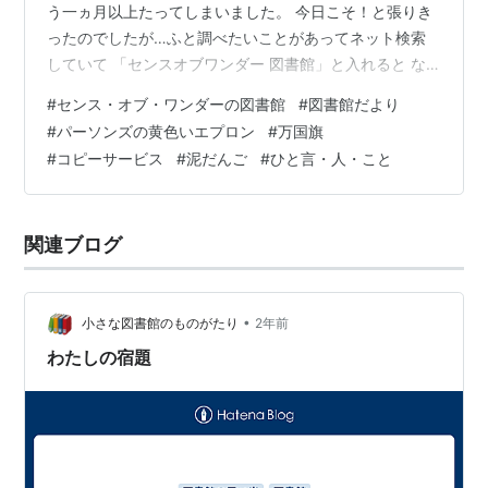
う一ヵ月以上たってしまいました。 今日こそ！と張りき
ったのでしたが…ふと調べたいことがあってネット検索
していて 「センスオブワンダー 図書館」と入れると な
んとトップに現れたのは小さな図書館の懐かしいＨＰ！
#
センス・オブ・ワンダーの図書館
#
図書館だより
思ってもいなかったできごとに胸が高鳴りました。
#
パーソンズの黄色いエプロン
#
万国旗
《2003年春の「図書館だより」です☆》（2024.8.26）
#
コピーサービス
#
泥だんご
#
ひと言・人・こと
で、小さな図書館の一年を紹介しましたがかつてのＨＰ
をもご紹介できるとはなんて嬉しいこと。 インターネッ
ト時代の幕開けとなった25年前図書館が開館して5年目
関連ブログ
の2000年（平成12年）に…
•
小さな図書館のものがたり
2年前
わたしの宿題