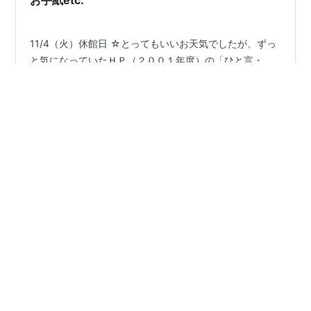
11/4（火）休館日 ☆とってもいいお天気でしたが、ずっ
と気になっていたＨＰ（２００１年度）の「ひと言・
人・こと」の修正に、この二日間を費やしました。 「ひ
と言」がひと言でなくなって、（図書館の出会いは想像
を超えて多い！）ページが重く、みかねたリョウコさん
とハルミンさんが分割編集をしてくださって、一年前、
#
ひと言・人・こと
#
応援団
現在のように１ヵ月毎の表示になりました。 が、文字化
#
リョウコさんとハルミンさん
#
漆原宏
けや余分な表示があちこちに生じてきています。〈つぶ
#
香川県子ども文庫連絡会
やき〉のはずが、３、４日で【ひと言】になったこと、
宝もののような出会いや別れ、喜び、悩み…２年前、３
年前を懐かしく思い出しながら、修正個所の多さにもた
はてなブログ
>
未指定
>
ひと言・人・こと
め息つきながら、なんとか終了しました。（最…
はてなブログ タグとは
ヘルプ
開発ブログ
はてなブログトップ
Copyright (C) 2001-
2026
Hatena.