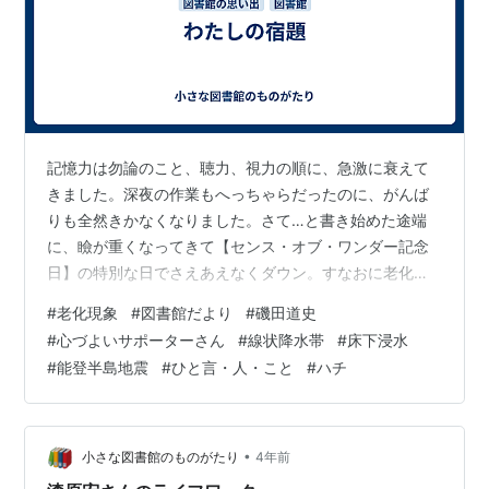
記憶力は勿論のこと、聴力、視力の順に、急激に衰えて
きました。深夜の作業もへっちゃらだったのに、がんば
りも全然きかなくなりました。さて…と書き始めた途端
に、瞼が重くなってきて【センス・オブ・ワンダー記念
日】の特別な日でさえあえなくダウン。すなおに老化現
象を受け入れて、潔く眠りにつくようになりました。 で
#
老化現象
#
図書館だより
#
磯田道史
も、頭の隅っこである宿題のことがずっと気になってい
#
心づよいサポーターさん
#
線状降水帯
#
床下浸水
てなんとなく落着かないのです。 「2003年の図書館だよ
#
能登半島地震
#
ひと言・人・こと
#
ハチ
りをUPすること」
https://hitokoto2020.hatenablog.com/entry/2023/05/0
3/013621 わくわくするような「図書館だより」です。
https:…
•
小さな図書館のものがたり
4年前