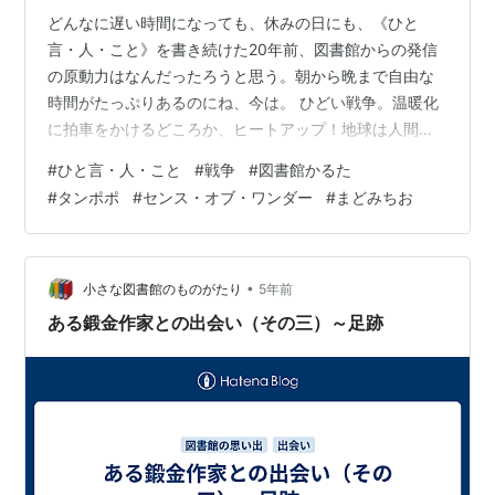
どんなに遅い時間になっても、休みの日にも、《ひと
言・人・こと》を書き続けた20年前、図書館からの発信
の原動力はなんだったろうと思う。朝から晩まで自由な
時間がたっぷりあるのにね、今は。 ひどい戦争。温暖化
に拍車をかけるどころか、ヒートアップ！地球は人間の
愚行で痛々しく傷つけられ、容赦なく破壊されていく。
#
ひと言・人・こと
#
戦争
#
図書館かるた
どうすることもできなくて終りの見えない悲劇をただ見
#
タンポポ
#
センス・オブ・ワンダー
#
まどみちお
ているばかり、それがつらくてたまらない。きもちが沈
んで、ぼんやりしてしまう。体を動かそう、じっとして
いないで、、、 あれもこれもと洗濯したり片づけものを
したり古い衣類を繕ったり雑巾を縫ったり図書館で借り
•
小さな図書館のものがたり
5年前
てきた『図書館かるた』を一枚一枚並べてみたり…
ある鍛金作家との出会い（その三）～足跡