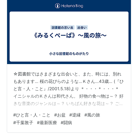
☆図書館ではさまざまな出会いと、また、時には、別れ
もあります… 桜の花びらのような…Ｋさん…43歳… (『ひ
と言・人・こと』/2001.5.18)より ＊・・・＊・・・＊
イニシャルのＫさんは和代さん。 好物の食べ物は～？ 好
きな音楽のジャンルは～？ いちばん好きな花は～？ ご家
族や生い立ち、彼女のプライベートなことについて私は
#
ひと言・人・こと
#
お盆
#
逆縁
#
風の旅
ほとんど知りません。一緒にお茶を飲んだこともないの
#
千葉敦子
#
最新医療
#
闘病
です。なのに、ある日突然、入院の事情を知らされて私
は絶句してしまいました。 ＊・・・＊・・・＊ 図書館で