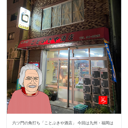
六ツ門の角打ち「ことぶきや酒店」 今回は九州・福岡は