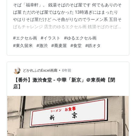
そば「福幸軒」。 銭湯そばのそば屋です 何でもありのそ
ば屋 ただのそば屋ではなかった 13時過ぎにはまったり
やはりそば屋だけど へそ曲がりなのでラーメン系 五目そ
ばもチャレンジ 店主のゆるエクセル画 銭湯そばのそば屋
です この「福幸軒」、西武線の東久留米駅から 10分ほど
#
エクセル画
#
イラスト
#
ゆるエクセル画
のところにあるそば屋というか食堂です。 ここの裏手に
#
東久留米
#
激渋
#
蕎麦屋
#
食堂
#
鉄オタ
は、以前エクセル画を描いた 銭湯の「第二喜多の湯」が
ある。 もともとは15時から開く「第二喜多の湯」待ちで
昼めしに行ったのがはじまり。 何でもありのそば屋 今は
町中華比率が高まってるけど、 5、6年前は住宅地にある
•
どかれふのExcel画廊
6年前
出前…
【番外】激渋食堂 - 中華「新京」＠東長崎【閉
店】