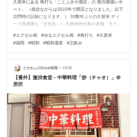
久留米にある 角打ち「ことぶきや酒店」の 激渋酒場レポ
ート。 （残念ながらは2023年で閉店となりました。以下
訪問時の記録になります。） 30数年ぶりの久留米 ディ
ープ臭濃厚な「文化街」へ 久留米焼き鳥の老舗「九十
九」 センター・オブ・久留米「六ツ門」 角打ち「ことぶ
#
エクセル画
#
ゆるエクセル画
#
角打ち
#
久留米
きや酒店」 女将の昭和トーク 女将のゆるエクセル画 30
#
福岡
#
昭和
#
昭和遺産
#
立飲み
数年ぶりの久留米 仕事がらみで福岡へ。 コロナ禍以降、
3年振りだ。 そして今回はちょっと足を伸ばして、飲む
ためだけに久留米へ。 九州新幹線で博多から2駅20分。
自由席なら1700円ほど。 九州新幹線も通ってフルリニュ
•
どかれふのExcel画廊
4年前
ーアル…
【番外】激渋食堂 - 中華料理「炒（チャオ）」＠
所沢