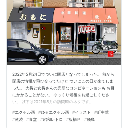
2022年5月24日でついに閉店となってしまった。 前から
閉店の情報が飛び交ってたけど ついにこの日が来てしま
った。 大将と女将さんの完璧なコンビネーションも お目
にかかることがない。 ゆっくり老後をお過ごしくださ
い。 以下は2021年8月の訪問時のネタです。 ------------
-------------------------------------------- 今回は東京・
#
エクセル画
#
ゆるエクセル画
#
イラスト
#
町中華
板橋区にある 町中華「飛鳥」。 ゆるエクセル画です。
#
激渋
#
食堂
#
昭和レトロ
#
板橋区
#
飛鳥
前半はお店レポ、後半がエクセル画ネタです。 【はじめ