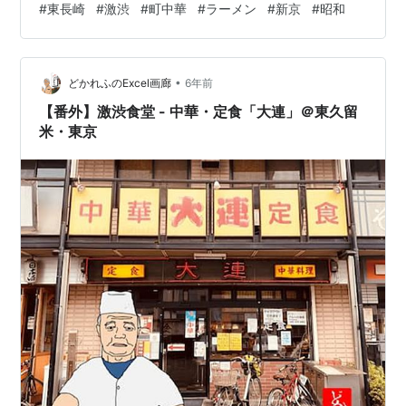
#
東長崎
#
激渋
#
町中華
#
ラーメン
#
新京
#
昭和
店」「松月」と取り上げてきたけど 場所は西武池袋線の
東長崎～江古田にかけて ある。 昔ながらなの単身向けア
パートもまだ多くて 町中華需要が高いと思われる。 どの
店も、たぶん…
•
どかれふのExcel画廊
6年前
【番外】激渋食堂 - 中華・定食「大連」＠東久留
米・東京