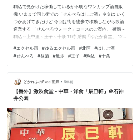
駒込で見かけた稼働しているか不明なワンカップ酒自販
機 いままで同じ街での「せんべろはしご酒」ネタは いく
つかあげてきたけど 今回は街を徒歩で移動しながら飲酒
巡業する 「せんべろウォーク」コースのご案内。 巣鴨～
駒込～上中里～王子～十条 11時 巣鴨「ゆたか食堂」 12
時 駒込「みのや」（とんかつ） 13時半 上中里「いこ
#
エクセル画
#
ゆるエクセル画
#
北区
#
はしご酒
い」 14時半 銭湯「飛鳥山温泉」 15時半 王子「平澤かま
#
せんべろ
#
昼酒
#
散歩
#
王子
#
駒込
#
十条
ぼこ」 16時半 十条「斎藤酒場」 17時半 十条 惣菜屋「鳥
大」 まとめ 巣鴨～駒込～上中里～王子～十条 東京の中
でも↑トップ画のような 昭和ムードが濃いめに漂う 北方
エリアの北区～豊島区あたりは 激渋せんべろ飲みが…
•
どかれふのExcel画廊
6年前
【番外】激渋食堂 - 中華・洋食「辰巳軒」＠石神
井公園