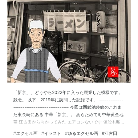
「新京」、どうやら2022年に入った廃業した模様です。
残念。 以下、2019年に訪問した記録です。 -------------
------------------------------ 今回は西武池袋線のこれま
た東長崎にある 中華「新京」。 あらためて町中華黄金地
帯 江古田から向かってみた エアコンないです 値段も昭
和 最高値メニュー登場 店主のゆるエクセル画 あらため
#
エクセル画
#
イラスト
#
ゆるエクセル画
#
江古田
て町中華黄金地帯 いままで「激渋食堂」では 「大羊飯