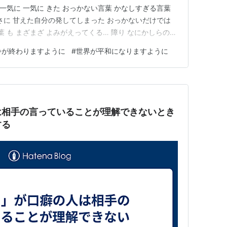
 一気に 一気に きた おっかない言葉 かなしすぎる言葉
さに 甘えた自分の発してしまった おっかないだけでは
葉 も まざまざ よみがえってくる… 障り なにかしらの
い という人間 ひとりも ただの ひとりも 存在しないだ
争が終わりますように
#
世界が平和になりますように
る などと言っては 何様 のようにして… いったい自分…
は相手の言っていることが理解できないとき
する