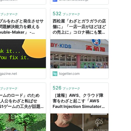
532
ブックマーク
ブックマーク
ブルをわざと発生させサ
西松屋「わざとガラガラの店
問題解決能力を鍛える
舗に」「一店一店がほどほど
uble-Maker」 -
の売上に」コロナ禍にも繁盛
AZINE
した経営戦略が「柔軟」「こ
んなカラクリだったとは」
igazine.net
togetter.com
526
ブックマーク
ブックマーク
ームのロード」のため
［速報］AWS、クラウド障
主人公をわざと転ばせ
害をわざと起こす「AWS
PS1ゲームの工夫が話題
Fault Injection Simulator」
める。意外なかたちで紐
発表。カオスエンジニアリン
れる真実 -
グをマネージドサービスで実
OMATON
現。AWS re:Invent 2020