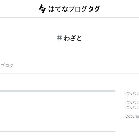
わざと
連ブログ
はてな
はてな
はてな
Copyrig