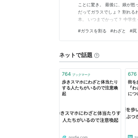
ことに驚き。 最後に、娘が怒
だってガラスでしょ？ 割れる
本。 いつまでかって？ 中学
かなって試そうとするわよ。 
#
ガラスを割る
#
わざと
#
罠
供を怒って 悲しませるのは良
ネットで話題
764
676
ブックマーク
歩きスマホにわざと体当たり
街を
する人たちがいるので注意喚
『わ
起
につ
posfie.com
t