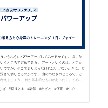
ういうふうにパワーアップしてみせるかです。 常に詰
いうところで定めてみる。 アートというのは、どこか
ないですが、そこで切りとらなければいけないときに、ど
深さで切りとるのかです。 曲のつなぎのところで、ど
考えましょう。 何か基本的なものがあったら。初めの
大きくやったり高くやればいいのですが、そうでなく、そ
なぎ
#
切りとる
#
計算
#
わざと
#
何度
#
中心
えてみましょう。 すると計算、わざとらしさもでてく
く、体で慣らしていって、何…