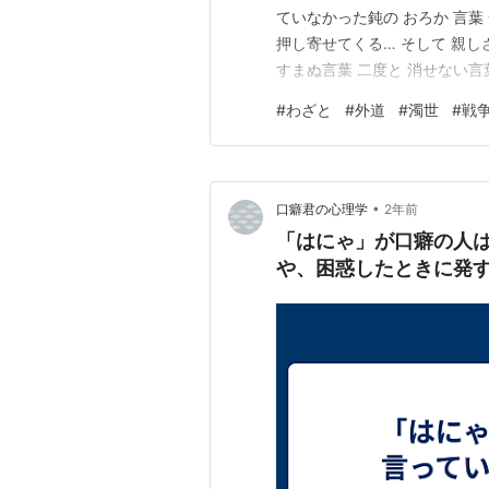
ていなかった鈍の おろか 言葉
押し寄せてくる… そして 親し
すまぬ言葉 二度と 消せない言
うまくできないこと まったく無
#
わざと
#
外道
#
濁世
#
戦
ろうに… かなしい かなしすぎ
•
口癖君の心理学
2年前
「はにゃ」が口癖の人
や、困惑したときに発