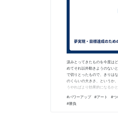
汲みとってきたものを今度はど
めてそれ以外動きようのないと
で切りとったもので、きりは
のくらいの大きさ、というか、
うやればより効果的になるかと
うちは、それを強くやったり
#
パワーアップ
#
アート
#
つ
ういう大きな流れの中で次を考
#
勝負
るが、それを頭で考えるのでな