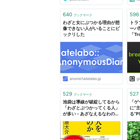
640
596
ブックマーク
わざと女にぶつかる理由が想
トラ
像できない人がいることにビ
ーバ
ックリした
「Tro
GIG
anond.hatelabo.jp
g
529
527
ブックマーク
池袋は導線が破綻してるから
「ゲ
「わざとぶつかってくる人」
に“
が多い - あざなえるなわのご
る”
とし
を集
解か
AUT