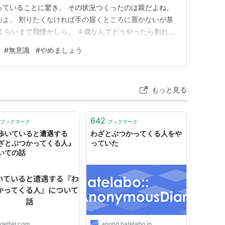
っていることに驚き。 その状況つくったのは親だよね。
わよ。 割りたくなければ手の届くところに置かないが基
生くらいまで我慢かしら。 ４歳なんてどうやったら割れる
余計な物を置くって罠みたいなもの 罠に引っかかった子
#
無意識
#
やめましょう
くないね。 無意識に家に罠を仕掛けないこと。 以上。
もっと見る
642
ブックマーク
ブックマーク
歩いていると遭遇する
わざとぶつかってくる人をや
ざとぶつかってくる人』
っていた
いての話
ogetter.com
anond.hatelabo.jp