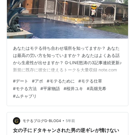
あなたはモテる待ち合わせ場所を知ってますか？ あなた
は最高の労い方を知っていますか？ あなたはよくある話
から生産性が出せますか？ G-LINE怒涛の3記事連続更新♪
新規に既存に彼女に使えるトークを大量収録 note.com
#
デート
#
アポ
#
モテるために
#
モテる仕草
#
モテる方法
#
平家物語
#
桜井ユキ
#
高畑充希
#
ムチャブリ
•
モテるブログG-BLOG4
5年前
女の子にドタキャンされた男の逆ギレが情けない