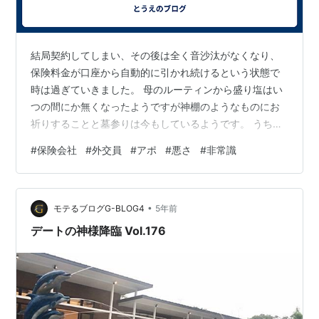
結局契約してしまい、その後は全く音沙汰がなくなり、
保険料金が口座から自動的に引かれ続けるという状態で
時は過ぎていきました。 母のルーティンから盛り塩はい
つの間にか無くなったようですが神棚のようなものにお
祈りすることと墓参りは今もしているようです。 うちの
職場にも迷惑使徒外交員と同じ保険会社の人たちが時々
#
保険会社
#
外交員
#
アポ
#
悪さ
#
非常識
来るのですが、すっごく良い感じなんですよねー。 なん
か年末には加入している人たちに色々お菓子とか渡して
て、若いしかわいいし同じ保険会社ならこの人が担当者
•
だったら良いのにな、と会うたびそう思っています。 ち
モテるブログG-BLOG4
5年前
なみに担当変更したいことを母に言ったら「解約すると
デートの神様降臨 Vol.176
あの人悪さしてくるからやめて！」と怯えてい…