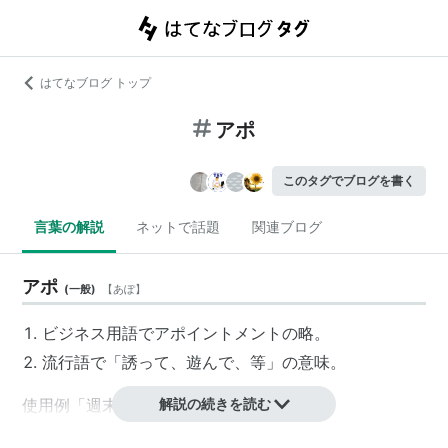
はてなブログ トップ
アポ
このタグでブログを書く
言葉の解説
ネットで話題
関連ブログ
アポ
(
一般
)
【
あぽ
】
ビジネス用語で
アポイントメント
の略。
流行語で「誘って、遊んで、等」の意味。
使用例「週末チョーヒマだしアポって。」
解説の続きを読む