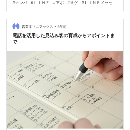
#
ナンパ
#
ＬＩＮＥ
#
アポ
#
番ゲ
#
ＬＩＮＥメッセ
ップ」を実践してください。 ナンパで番ゲした女性と、
ＬＩＮＥで「初アポ（デート）」を決めるための“３ステ
ップ”とは？ 桐明達也です。皆さん、こんにちは。 さ
•
て、本日のテーマはこちら⇒「ナンパで番ゲした女と、
営業本マニアックス
6年前
ＬＩＮＥで初アポを決めるための“３ステップ”とは？」こ
電話を活用した見込み客の育成からアポイントま
ちらをお送りしたいと思います。 女の…
で