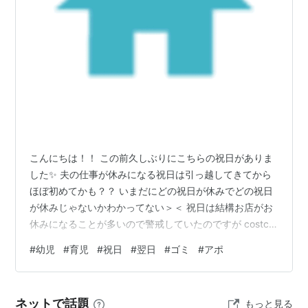
こんにちは！！ この前久しぶりにこちらの祝日がありま
した✨ 夫の仕事が休みになる祝日は引っ越してきてから
ほぼ初めてかも？？ いまだにどの祝日が休みでどの祝日
が休みじゃないかわかってない＞＜ 祝日は結構お店がお
休みになることが多いので警戒していたのですが costco
が休みだったくらいで結構お店はあいていました♩ 問題
#
幼児
#
育児
#
祝日
#
翌日
#
ゴミ
#
アポ
は翌日。 まず、ゴミの日だったのですが、一日中回収に
来ませんでした💧 初めてのことでびっくり、どうしたら
いいの？ 今週はもう来ないの？？と思ったけど周りの家
ネットで話題
もっと見る
がゴミ箱をしまわなかったので うちもそのままにしてい