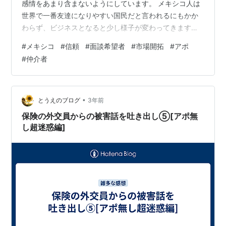
感情をあまり含まないようにしています。 メキシコ人は
世界で一番友達になりやすい国民だと言われるにもかか
わらず、ビジネスとなると少し様子が変わってきます。
会社などの従業員であってもまずは個人対個人の関係を
#
メキシコ
#
信頼
#
面談希望者
#
市場開拓
#
アポ
非常に気にしたり、重要視します。ですから未知の人と
#
仲介者
のビジネスには躊躇する傾向が見られます。 面談を希望
する人の名前や電話番号などが分かり、アポイントを申
し入れると秘書が対応し、アポイントの申し込みを上司
に聞いてはくれますが、色々な理由をつけて断られる場
•
とうえのブログ
3年前
合があったり、面談希望を書面で出すように依頼…
保険の外交員からの被害話を吐き出し⑤[アポ無
し超迷惑編]