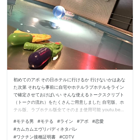
初めてのアポ その日ホテルに行けるか 行けないかはあな
た次第 それなら事前に自宅やホテルラブホテルをライン
で確定させておけばいい そんな使えるトークスクリプト
（トークの流れ）をたくさんご用意しました 自宅版、ホ
テル版、ラブホテル版全てそのまま使用可能 youtu.be
note.com
#
モテる男
#
モテる
#
ライン
#
アポ
#
恋愛
#
カムカムエヴリバディネタバレ
#
ワクチン接種証明書
#
CDTV