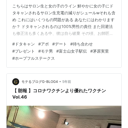
こちらはサロン生と女の子のライン 鮮やかに女の子にド
タキャンされるサロン生充電の減りがシュールwそれも含
め これにはいくつもの問題がある あなたにはわかります
か？ ドタキャンされるのは100%男性の責任 また回避法
も修正法も多くある中、彼は自ら破棄 その頃、お師匠様
は ニヤニヤ中であった もちろん自分で買うよん♪ 詳細は
#
ドタキャン
#
アポ
#
デート
#
待ち合わせ
先日のモテラシーを参照アポを大成功させるには？モテ
#
プレゼント
#
モテ男
#
富士山女子駅伝
#
茅原実里
男のアポ&デート公開 大感謝祭開催中♪ note.com
#
ホープフルステークス
•
モテるブログG-BLOG4
5年前
【 朗報 】コロナワクチンより優れたワクチン
Vol.46