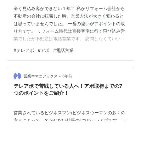
全く見込み客ができない１年半 私がリフォーム会社から
不動産の会社に転職した時、営業方法が大きく変わると
は思っていませんでした。 一番の違いがアポイントの取
り方です。 リフォーム時代は直接客宅に行く飛び込み営
業でしたが不動産は電話営業です。 訪問しなくていい電
話営業はとても楽だと思っていましたがとんでもありま
#
テレアポ
#
アポ
#
電話営業
せん。 一日500件以上電話をしてもアポイントどころか
見込み客さえ出ない毎日です。 今、思えば当時私の電話
営業は一方的に喋るだけのとてもひどいものだったと思
•
います。 見込み客がないのでアポイントも取れない契約
営業本マニアックス
6年前
もないと言う状態が約１年半続きました。 当然上司の風
テレアポで苦戦している人へ！アポ取得までの7
当たりも厳しくいつも会社を辞める…
つのポイントをご紹介！