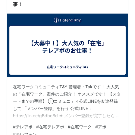
事！
在宅ワークコミュニティT&Y 管理者：Takです！ 大人気
の「在宅ワーク」案件のご紹介！ オススメです！ 【スタ
ートまでの手順】 ①コミュニティ公式LINEを友達登録
して 「メンバー登録」を行う 公式LINE：
https://lin.ee/gBdbcBd ⇒ メンバー登録が完了したら メ
ニューの「案件一覧」よりご興味ある案件を探す ②管理
#
テレアポ
#
在宅テレアポ
#
在宅ワーク
#
アポ
者LINEを友達登録し 管理者LINEへ 本案件No.「113」を
#
テレフォン