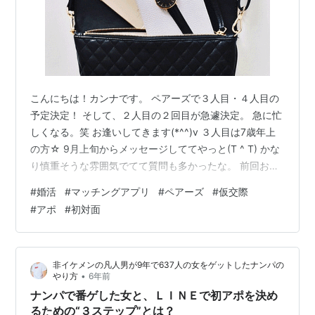
こんにちは！カンナです。 ペアーズで３人目・４人目の
予定決定！ そして、２人目の２回目が急遽決定。 急に忙
しくなる。笑 お逢いしてきます(*^^)v ３人目は7歳年上
の方☆ 9月上旬からメッセージしててやっと(T ^ T) かな
り慎重そうな雰囲気でてて質問も多かったな。 前回お逢
いした女性が、ジャイアンみたいな考えの方だったらし
#
婚活
#
マッチングアプリ
#
ペアーズ
#
仮交際
く・・・笑 「お前の物は俺の物、俺の物も俺の物」とま
#
アポ
#
初対面
ではいかないと思いますが 私の予定に合わせて！ 私の友
達との予定は聞くな！ って感じだったみたい。 友達との
予定や行く場所を彼に話せない。ってどんな場合なんで
非イケメンの凡人男が9年で637人の女をゲットしたナンパの
しょう。 やましいことがあるからなのかな。 とりあえ
•
やり方
6年前
ず、良い…
ナンパで番ゲした女と、ＬＩＮＥで初アポを決め
るための“３ステップ”とは？