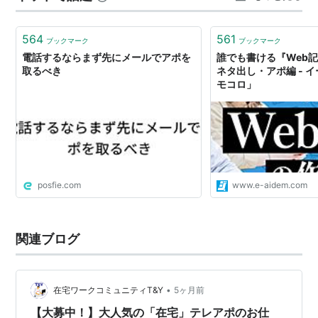
ると、次の日に回収されました。 祝日の次の日はこうい
うこともあるようです。…
564
561
ブックマーク
ブックマーク
電話するならまず先にメールでアポを
誰でも書ける『Web
取るべき
ネタ出し・アポ編 - 
モコロ」
posfie.com
www.e-aidem.com
関連ブログ
•
在宅ワークコミュニティT&Y
5ヶ月前
【大募中！】大人気の「在宅」テレアポのお仕