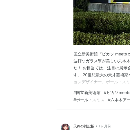
国立新美術館『ピカソ meet
波打つガラス壁が美しい六本木
た！ お目当ては、注目の展示会
す。 20世紀最大の天才芸術
ョンデザイナー、ポール・スミ
てないほど知的でカラフルな
#
国立新美術館
#
ピカソmee
50周年を記念して本国パリで開
#
ポール・スミス
#
六本木ア
全体がポール・スミスのドレス
•
天秤の雑記帳
1ヶ月前