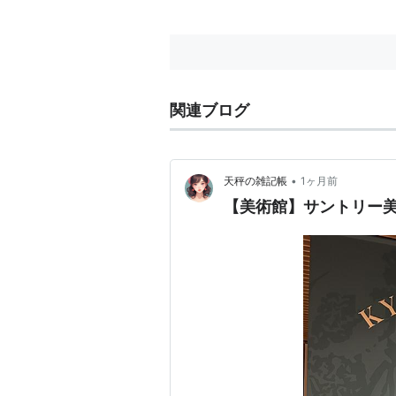
え TV・ホームシアター 配線 AV
配線 盗聴器 探査サービス
関連ブログ
•
天秤の雑記帳
1ヶ月前
【美術館】サントリー