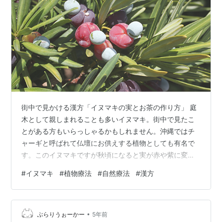
街中で見かける漢方「イヌマキの実とお茶の作り方」 庭
木として親しまれることも多いイヌマキ。街中で見たこ
とがある方もいらっしゃるかもしれません。沖縄ではチ
ャーギと呼ばれて仏壇にお供えする植物としても有名で
す。このイヌマキですが秋頃になると実が赤や紫に変わ
り、洗ってそのまま食べることができます。ほのかな甘
#
イヌマキ
#
植物療法
#
自然療法
#
漢方
さと酸味があり、ねっとりした食感の優しい味わいの為
そのまま食べるよりも乾燥させてお茶にするのがおすす
め◎というのもイヌマキの実は漢方では「羅漢松実」と
•
呼ばれており血の巡りを良くし、頭痛や胃痛、倦怠感、
ぶらりうぉーかー
5年前