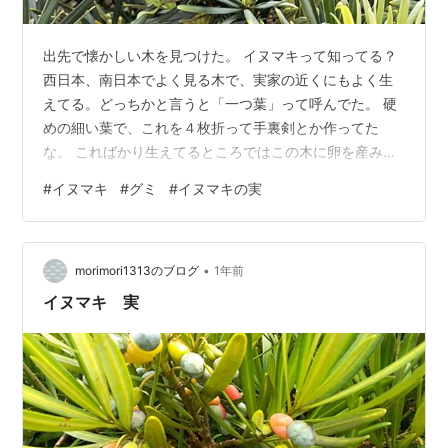
出先で懐かしい木を見つけた。 イヌマキって知ってる？
西日本、南日本でよく見る木で、実家の近くにもよく生
えてる。どっちかと言うと「一つ葉」って呼んでた。 硬
めの細い葉で、これを４枚折って手裏剣とか作ってた
な。 こればかり生えてるところではこの木に卵を産み付
ける蝶がいて、増えると害虫になってしまうんだよね。
#
イヌマキ
#
グミ
#
イヌマキの実
まあどんな木でも、それが好きな害虫はいるけど…。 実
の写真を乗せようと思ったけど、最近著作権のことが気
になって、写真の木に実がなったらそのうち載せよう。
•
自撮りにかぎる。 ここのイヌマキは数が少ないし、造園
morimori1313のブログ
1年前
業者にきっちり管理されてて大丈夫でしょう。元気そう
イヌマキ 実
な木だった。 こんな花だったな… これが…