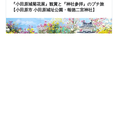
お肌のくすみなども改善されるそうなのです。１つ大切
『小田原城菊花展』観賞と『神社参拝』のプチ旅
な注意点は実の上についている薄い緑色のコブ（種子…
【小田原市 小田原城址公園・報徳二宮神社】
こんにちは。ちょうど各地で「菊花展」が開催されてい
る季節なので、今回は、神奈川県小田原市の『小田原城
址公園』で行われる『小田原城菊花展』と小田原城に隣
接する『報徳二宮神社』の紹介です。「菊花展」は昨年
訪問した時のものですが、小田原城のミニチュアを小菊
で飾った展示が素晴らしく、今年開催の「菊花展」にお