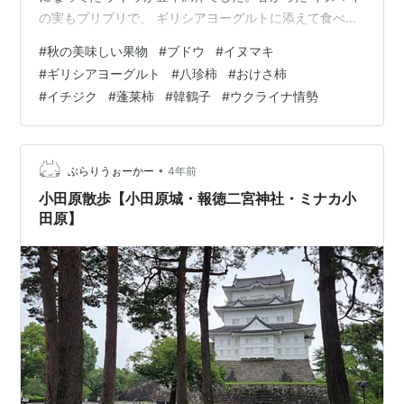
の実もプリプリで、 ギリシアヨーグルトに添えて食べた
ら これも美味しい CO・OPに売ってる ドライフルーツの
#
秋の美味しい果物
#
ブドウ
#
イヌマキ
角切りセットを 買ってきて それも少し柔らかくして混ぜ
#
ギリシアヨーグルト
#
八珍柿
#
おけさ柿
るんです 普通のヨーグルトもいいけど、 わたしたちはコ
#
イチジク
#
蓬莱柿
#
韓鶴子
#
ウクライナ情勢
テコテチーズ風味の ギリシアヨーグルトがお気に入りで
す これから ドングリが帝京大学病院で採れるかな これ
も食べられます 八珍柿も大口で シャブシャブ食べたい…
•
ぶらりうぉーかー
4年前
小田原散歩【小田原城・報徳二宮神社・ミナカ小
田原】