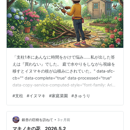
「支柱1本にあんなに時間をかけて悩み……私が出した答
えは『買わない』でした。 庭で水やりをしながら視線を
移すとイヌマキの枝が山積みにされていた。" data-sfc-
cb="" data-complete="true" data-processed="true"
data-copy-service-computed-style="font-family: Arial,
sans-serif; font-size: 16px; font-weight: 400; margin:
#
支柱
#
イヌマキ
#
家庭菜園
#
きゅうり
0px; text-decoration: none; border-bottom: 0px
rgb(10, 10, …
•
銀杏の巨樹を訪ねて
3ヶ月前
マキノキの花 2026.5.2