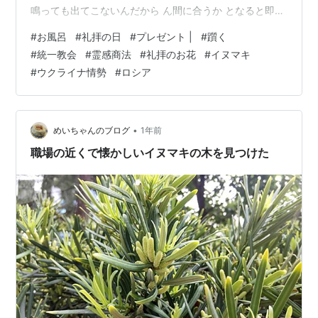
鳴っても出てこないんだから ん間に合うか となると即決
断 サササーッと起きて、 シャツ着てジーンズ履いて、
#
お風呂
#
礼拝の日
#
プレゼント |
#
躓く
靴下とレッグウォーマー履いてと、 厚地のブラウスをジ
#
統一教会
#
霊感商法
#
礼拝のお花
#
イヌマキ
ャケット変わりに羽織って、 顔洗って髪の毛解かして出
#
ウクライナ情勢
#
ロシア
ちゃいました😇 パブロに起こしてもらいながら文句言う
さっちんです そのくせ調子いいと気の変わりようも早
い。 あちらこちらで花が咲いてます。 午後には 結婚し
たばかりと…
•
めいちゃんのブログ
1年前
職場の近くで懐かしいイヌマキの木を見つけた