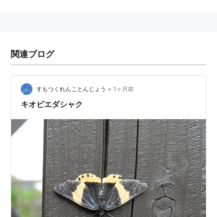
関連語 :植物
関連ブログ
•
すもつくれんことんじょう
1ヶ月前
キオビエダシャク