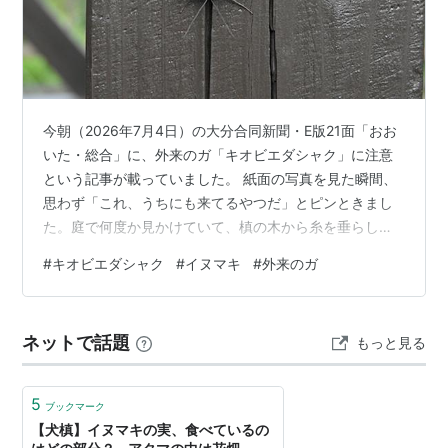
今朝（2026年7月4日）の大分合同新聞・E版21面「おお
いた・総合」に、外来のガ「キオビエダシャク」に注意
という記事が載っていました。 紙面の写真を見た瞬間、
思わず「これ、うちにも来てるやつだ」とピンときまし
た。庭で何度か見かけていて、槙の木から糸を垂らして
幼虫が揺れていたこともあります。 先日、庭で発見した
#
キオビエダシャク
#
イヌマキ
#
外来のガ
キオビエダシャク珍しい蛾がいるなと思い写真を撮りま
した。 記事によると、キオビエダシャクはイヌマキやナ
ギの葉を好んで食べるそうで、枝葉を食い尽くしてしま
ネットで話題
もっと見る
い、最終的には木が枯れることもあるとのこと。防除
は、幼虫を見つけた時点で薬剤を散布するのが効果的だ
そうです。見つけたら早めの対処が大事で…
5
ブックマーク
【犬槙】イヌマキの実、食べているの