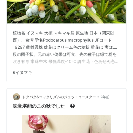
植物名 イヌマキ 犬槙 マキマキ属 原生地 日本（関東以
西）、台湾 学名Podocarpus macrophyllus JFコード
19297 雌雄異株 雄花はクリーム色の穂状 雌花は 実は二
段の団子状、元の赤い偽果は可食、先の種子は緑で粉を
吹き有毒 常緑中木 最低温度-10℃ 誕生花・色あせぬ恋、
慈愛 日本の野生植物ⅠP-22
#
イヌマキ
•
ドタバタ&ユッタリズムのジェットコースター
2年前
味覚堪能のこの秋でした 🤤