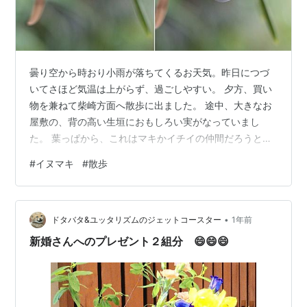
曇り空から時おり小雨が落ちてくるお天気。昨日につづ
いてさほど気温は上がらず、過ごしやすい。 夕方、買い
物を兼ねて柴崎方面へ散歩に出ました。 途中、大きなお
屋敷の、背の高い生垣におもしろい実がなっていまし
た。 葉っぱから、これはマキかイチイの仲間だろうと見
当をつけ、帰宅して調べてみると「イヌマキ」でした。
#
イヌマキ
#
散歩
先端の緑色の部分が実で、その付け根の黒い部分は「果
托（あるいは種托などとも）」といって、ほんのり甘い
そうです。今度、遭遇したら食べてみようかな。でも、
•
青い実は毒があるそうなので、用心。 マキやイチイは細
ドタバタ&ユッタリズムのジェットコースター
1年前
長い葉が美しく、立派な樹だという気がします。
新婚さんへのプレゼント２組分 😄😄😄