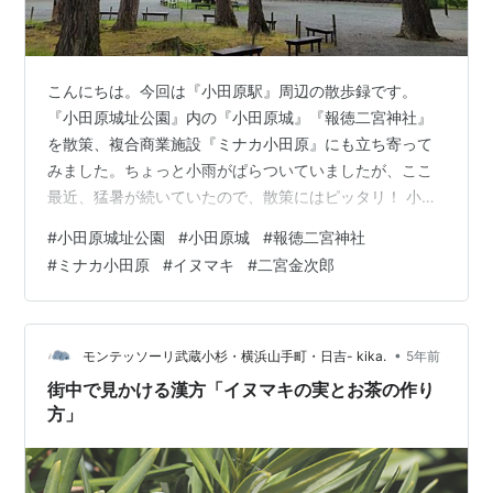
こんにちは。今回は『小田原駅』周辺の散歩録です。
『小田原城址公園』内の『小田原城』『報徳二宮神社』
を散策、複合商業施設『ミナカ小田原』にも立ち寄って
みました。ちょっと小雨がぱらついていましたが、ここ
最近、猛暑が続いていたので、散策にはピッタリ！ 小田
原駅 今回の散策スタート地点「小田原駅」のJR改札前。
#
小田原城址公園
#
小田原城
#
報徳二宮神社
天井から巨大な”小田原提灯”が吊るされています。童謡
#
ミナカ小田原
#
イヌマキ
#
二宮金次郎
「お猿のかごや」の歌詞にも出てきますね。 「小田原
城」が描かれた階段アート。 北条早雲公の像 小田原駅西
口ロータリーにある彫刻「北条早雲公像」。彫刻の台座
部分が高く、見上げるように鑑賞します。高さ5.7m、重
•
モンテッソーリ武蔵小杉・横浜山手町・日吉- kika.
5年前
さ7tもあるそう。 駅の東口へ移動し…
街中で見かける漢方「イヌマキの実とお茶の作り
方」