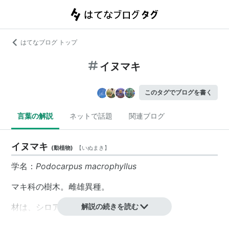
はてなブログ トップ
イヌマキ
このタグでブログを書く
言葉の解説
ネットで話題
関連ブログ
イヌマキ
(
動植物
)
【
いぬまき
】
学名：
Podocarpus macrophyllus
マキ科の樹木。雌雄異種。
材は、シロアリ、水湿に強い。
解説の続きを読む
国内には、同属の樹木として「ナギ」がある。