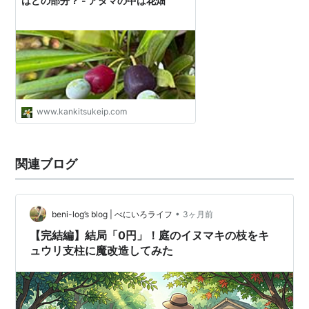
はどの部分？ - アタマの中は花畑
www.kankitsukeip.com
関連ブログ
•
beni-log’s blog | べにいろライフ
3ヶ月前
【完結編】結局「0円」！庭のイヌマキの枝をキ
ュウリ支柱に魔改造してみた