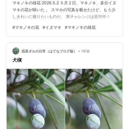
マキノキの雄花 2026.5.2 ５月２日、マキノキ、多分イヌ
マキの花が咲いた 。 スマホの写真を載せたけど、もう少
しきれいに撮りたいものだ。 再チャレンジは近日中！
#
マキノキの花
#
イヌマキ
#
マキノキの雄花
•
惑星ダルの日常（はてなブログ版）
1年前
犬槇