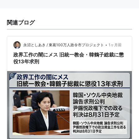
関連ブログ
•
永沼としあき / 東葛100万人政令市プロジェクト
1ヶ月前
政界工作の闇にメス 旧統一教会・韓鶴子総裁に懲
役13年求刑