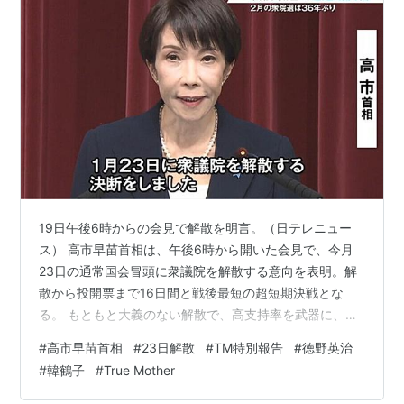
19日午後6時からの会見で解散を明言。（日テレニュー
ス） 高市早苗首相は、午後6時から開いた会見で、今月
23日の通常国会冒頭に衆議院を解散する意向を表明。解
散から投開票まで16日間と戦後最短の超短期決戦とな
る。 もともと大義のない解散で、高支持率を武器に、有
権者に考える余裕を与えずに「超短期決戦」で大勝し、
#
高市早苗首相
#
23日解散
#
TM特別報告
#
徳野英治
維新と右翼路線を突っ走るつもりなのだろう。 高市内閣
#
韓鶴子
#
True Mother
は、株価を上げ円を下げる、つまり富める者をさらに富
ませ、株価の恩恵など受けない庶民を物価高で苦しめて