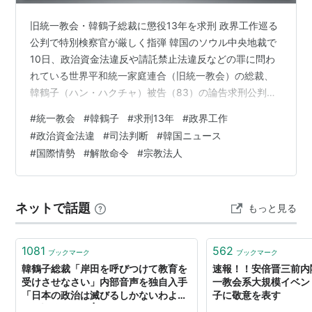
旧統一教会・韓鶴子総裁に懲役13年を求刑 政界工作巡る
公判で特別検察官が厳しく指弾 韓国のソウル中央地裁で
10日、政治資金法違反や請託禁止法違反などの罪に問わ
れている世界平和統一家庭連合（旧統一教会）の総裁、
韓鶴子（ハン・ハクチャ）被告（83）の論告求刑公判が
開かれました。特別検察官側は、韓被告に対し懲役13年
#
統一教会
#
韓鶴子
#
求刑13年
#
政界工作
を求刑しました。 今回の裁判は、韓被告が尹錫悦（ユ
#
政治資金法違
#
司法判断
#
韓国ニュース
ン・ソンニョル）前政権下で教団の利益を図る目的で、
#
国際情勢
#
解散命令
#
宗教法人
政界や大統領夫人側に不正な金品を渡したとする大規模
な政治資金工作事件の核心を突くものです。 「国政を私
物化し、信頼を損ねた」 公判の中で、特別検察官側は韓
ネットで話題
もっと見る
被告の行為を厳しく断罪しました。論…
1081
562
ブックマーク
ブックマーク
韓鶴子総裁「岸田を呼びつけて教育を
速報！！安倍晋三前内
受けさせなさい」内部音声を独自入手
一教会系大規模イベン
「日本の政治は滅びるしかないわよ
子に敬意を表す
ね」旧統一教会 | TBS NEWS DIG