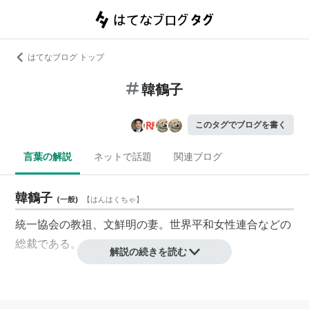
はてなブログ トップ
韓鶴子
このタグでブログを書く
言葉の解説
ネットで話題
関連ブログ
韓鶴子
(
一般
)
【
はんはくちゃ
】
統一協会の教祖、文鮮明の妻。
世界平和女性連合
などの
総裁である。
解説の続きを読む