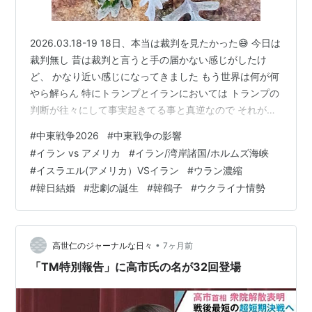
2026.03.18-19 18日、本当は裁判を見たかった😅 今日は
裁判無し 昔は裁判と言うと手の届かない感じがしたけ
ど、 かなり近い感じになってきました もう世界は何が何
やら解らん 特にトランプとイランにおいては トランプの
判断が往々にして事実起きてる事と真逆なので それが真
実かどうかも解らないし イランは自由主義の国のわたし
#
中東戦争2026
#
中東戦争の影響
たちからは 随分と制限の多い国と見えて 人々は食の事情
#
イラン vs アメリカ
#
イラン/湾岸諸国/ホルムズ海峡
から抗議運動で苦しみと人の酷い侵害が見えるし。 だか
#
イスラエル(アメリカ）VSイラン
#
ウラン濃縮
らそのような政権がなくなって 人々の生活が楽になるの
#
韓日結婚
#
悲劇の誕生
#
韓鶴子
#
ウクライナ情勢
を応援したいけど、 それを実行するのが あのデッカイ子
供のトランプと 賛否両論のネタニヤフで、 トランプの判
断は…
•
高世仁のジャーナルな日々
7ヶ月前
「TM特別報告」に高市氏の名が32回登場