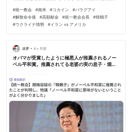
の物がメイン。 何がやってくるか解りません わたしはわ
#
統一教会
#
南米
#
コカイン
#
パラグアイ
たしでカフェに行くときはあるけど、 最近はとげぬき地
#
解散命令後
#
高額献金
#
統一教会会長
#
韓鶴子
蔵尊の方には行ってなかったんです。 ところがところ
#
ウクライナ情勢
#
イラン vs アメリカ
が、 最近団子食べた～い コンビニのヤマザキの団子もい
いけど、 巣鴨の少し弾力が強くてお焦げの付いた みたら
し団子がいい あれが恋しい と我慢していました😅やっと
行…
•
迷夢
4ヶ月前
オバマが受賞したように極悪人が推薦されるノー
ベル平和賞。推薦されてる老婆の実の息子・堀江
貴文は、いっそう調子に乗るでしょう。 Y中Ｓ
弥は極悪人に変貌したからノーベル賞を受賞した
のか、変貌しなかった方は自殺に見せかけて殺さ
れた。Ｙ中は筋肉が骨になる遺伝子異常の治療に
取り組むと言っておいて海外へ若返りの研究に走
った。習は露・北のトップとの会話で150年生き
られると。若い臓器に入れ替えての延命。それで
若い人の行方不明が多いと。