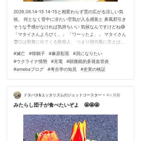
2026.06.14-15 14-15と相変わらず雲の広がる涼しい気
候。 何となく背中に冷たい空気が入る感覚と 鼻風邪引き
そうな予感がなければ気持ちいい 気候なんですけどね😅
「マタイさんよろぴく。」 「ワーッたよ。」 マタイさん
🧔🏻は聖書に出てくる取税人、 つまり現代風に言えば先
住民なのに宗主国に仕える税務署職員。 何が言いたいか
#
滅亡
#
韓鶴子
#
麻原彰晃
#
貝になりたい
というと、 「俺は取税人マタイだから15日の今日年金が
#
ウクライナ情勢
#
充電
#
顕微鏡的多発血管炎
降りてくるから 引き出して持ってきてくれよ。」ってわ
#
amebaブログ
#
考古学の知見
#
史実の検証
け。 「ハイハイヾ(･ω･ヾ)」と出たまでは良かったけど、
お小遣い増えた気がしない 「第一生命からの年金あるじ
ゃん。」 それはそうだけど、期限つき。 まさかこ…
•
ドタバタ&ユッタリズムのジェットコースター
4ヶ月前
みたらし団子が食べたいぞよ 🤩🤩🤩