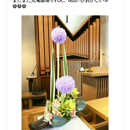
日本の被害…
💀💀💀