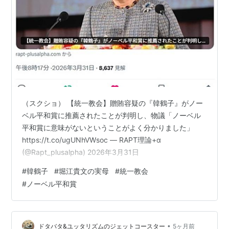
（スクショ） 【統一教会】贈賄容疑の『韓鶴子』がノー
ベル平和賞に推薦されたことが判明し、物議「ノーベル
平和賞に意味がないということがよく分かりました」
https://t.co/ugUNhVWsoc — RAPT理論+α
(@Rapt_plusalpha) 2026年3月31日
#
韓鶴子
#
堀江貴文の実母
#
統一教会
#
ノーベル平和賞
•
ドタバタ&ユッタリズムのジェットコースター
5ヶ月前