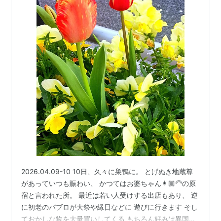
2026.04.09-10 10日、久々に巣鴨に。 とげぬき地蔵尊
があっていつも賑わい、 かつてはお婆ちゃん👩🏼‍🦳の原
宿と言われた所。 最近は若い人受けする出店もあり、 逆
に初老のパブロが大祭や縁日などに 遊びに行きます そし
ておかしな物を大量買いしてくる もちろん好みは異国風