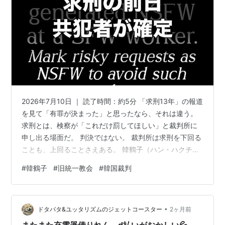
2026年7月10日 ｜ 読了時間：約5分 「求刑13年」の報道
を見て「有罪が決まった」と思ったなら、それは違う。
求刑とは、検察が「これだけ罰してほしい」と裁判所に
申し出る場面だ。 判決ではない。 裁判所は求刑を下回る
ことも、上回ることさえある。 韓鶴子（ハン・ハクチ
ャ） 被告（83）はいまも「無罪だ」と主張し続けてい
#
韓鶴子
#
旧統一教会
#
韓国裁判
る。 そしてこの裁判には、「求刑よりも前に、実は決定
的な出来事があった」という見落とされやすい構造があ
る。 この記事でわかること 「懲役13年」は判決ではない
•
釈放中なのになぜ出廷できるのか 前日に「共犯者」の有
ドタバタ&ユッタリズムのジェットコースター
2ヶ月前
罪が確定していた 日本で解散確定してから17日後の求刑
またまた充電器借りれん、d払いがおかしい💦