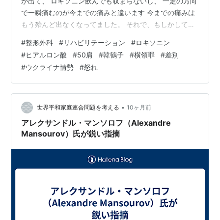
が出て、 ロキソニン飲んでも収まらないし、 一定の方向
で一瞬痛むのが今までの痛みと違います 今までの痛みは
もう殆んど出なくなってました。 それで、もしかして骨
にヒビが入ったかなと思って マッサージの後診察しても
#
整形外科
#
リハビリテーション
#
ロキソニン
らいました レントゲンを撮って、診察結果は 「数カ所が
#
ヒアルロン酸
#
50肩
#
韓鶴子
#
横領罪
#
差別
欠けているし、40肩とか50肩と言われるものですね。」
#
ウクライナ情勢
#
怒れ
わたしは67だから60肩か。 「治療にはヒアルロン酸があ
るけど、 マッサージを肩に移すこともできるけど、どう
します」 「うーん🤔しばらく肩マッサージをしてみたい
です…
•
世界平和家庭連合問題を考える
10ヶ月前
アレクサンドル・マンソロフ（Alexandre
Mansourov）氏が鋭い指摘