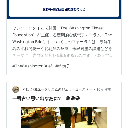
ワシントンタイムズ財団（The Washington Times
Foundation）が主催する定期的な仮想フォーラム「The
Washington Brief」についてこのフォーラムは、朝鮮半
島の平和的統一や北朝鮮の脅威、米韓同盟の課題などを
テーマに、専門家が月1回議論するものです。2025年10
月時点で、最近の注目すべき議論は、韓鶴子総裁（Hak
#
TheWashingtonBrief
#
韓鶴子
Ja Han Moon、統一教会/ファミリーフェデレーション総
裁）の捜査・起訴事件に焦点を当てたもので、ジョージ
タウン大学のセキュリティ研究センター教授であるアレ
•
クサンドル・マンソロフ（Alexandre Mansourov）氏が
ドタバタ&ユッタリズムのジェットコースター
10ヶ月前
鋭い指摘を述べ…
一番古い思い出なあに❔ 😀😀😀