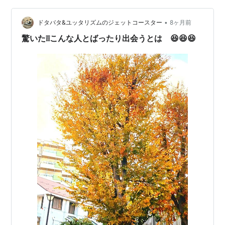
いる。今日の会見で株価や円安について聞かれた高市首
相、「市場が決めることですから」とひと言。いや、円
•
ドタバタ&ユッタリズムのジェットコースター
8ヶ月前
安＝物価高は自然現象ではなく政策で動くも…
驚いた❕❕こんな人とばったり出会うとは 😆😆😆