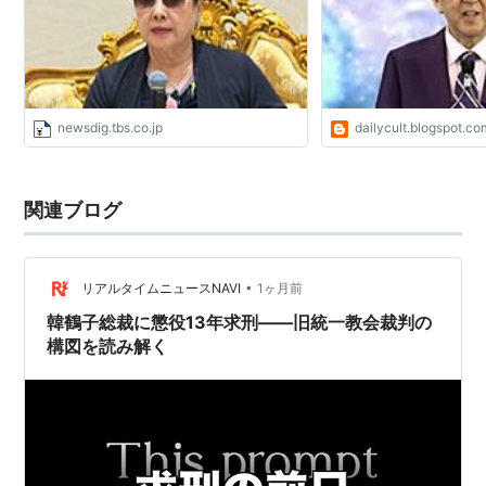
newsdig.tbs.co.jp
dailycult.blogspot.co
関連ブログ
•
リアルタイムニュースNAVI
1ヶ月前
韓鶴子総裁に懲役13年求刑——旧統一教会裁判の
構図を読み解く