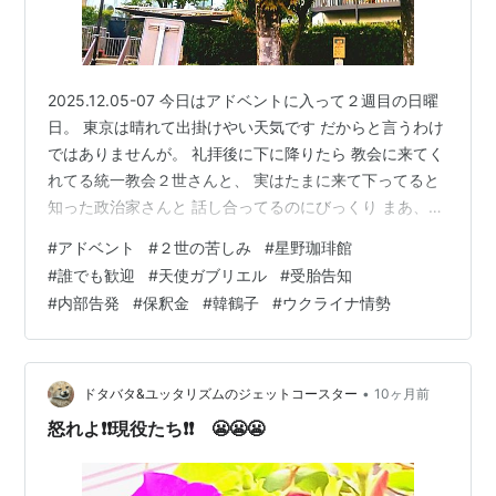
2025.12.05-07 今日はアドベントに入って２週目の日曜
日。 東京は晴れて出掛けやい天気です だからと言うわけ
ではありませんが。 礼拝後に下に降りたら 教会に来てく
れてる統一教会２世さんと、 実はたまに来て下ってると
知った政治家さんと 話し合ってるのにびっくり まあ、教
会は誰でもOKなので、 こんな事も個人で来るのは問題な
#
アドベント
#
２世の苦しみ
#
星野珈琲館
いです 現役ヤクザと現役警官も 私服で来ればOK 共に礼
#
誰でも歓迎
#
天使ガブリエル
#
受胎告知
拝し悔い改め、今の法を守る人に変わるので 午後からは
#
内部告発
#
保釈金
#
韓鶴子
#
ウクライナ情勢
星野珈琲館で食事 ふたりでおごってもらいました マリヤ
への受胎告知のシーンです ルカの福音書 1:26-38 JCB
[26] その翌月、神は天使ガブリエルを、…
•
ドタバタ&ユッタリズムのジェットコースター
10ヶ月前
怒れよ❗❗現役たち❗❗ 😬😬😬