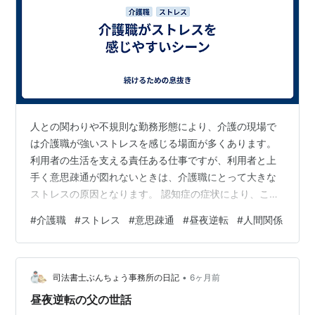
人との関わりや不規則な勤務形態により、介護の現場で
は介護職が強いストレスを感じる場面が多くあります。
利用者の生活を支える責任ある仕事ですが、利用者と上
手く意思疎通が図れないときは、介護職にとって大きな
ストレスの原因となります。 認知症の症状により、こち
らの意図が伝わらなかったり、相手の要望を正確に理解
#
介護職
#
ストレス
#
意思疎通
#
昼夜逆転
#
人間関係
できなかったりすることがあるためです。 頑張りに反し
て昇給の手応えがないことも、仕事への意欲を低下させ
る要因となります。介護の仕事は体力的な負担が大きく
•
専門知識も必要ですが、それが給与という形で反映され
司法書士ぶんちょう事務所の日記
6ヶ月前
ないと、将来への不安を感じやすくなります。 このほ
昼夜逆転の父の世話
か、夜勤のシフトに入っている場合、生活リズムが…