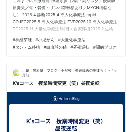
これまでの治療経過 神経芽腫（2歳・高リスク／後腹膜
原発巣／骨・骨髄・リンパ節転移あり／MYCN増幅な
し） 2025.4 診断2025.4 導入化学療法 rapid
COJEC2025.8 導入化学療法 TVD2025.10 導入化学療法
TC2025.11 大量化学療法1回目＋自家移植2026.2 生検
2026.3 化学療法 TI2026.5 放射線治療2026.6 大量化学
#
神経芽腫
#
小児がん
#
大量化学療法
療法2回目＋自家移植 現在3歳です。 ⸻ 大量化学療
#
タンデム移植
#
白血球の値
#
昼夜逆転
#
闘病ブログ
法のスケジュール Day-12 チオテパDay-11 チオテパDay-
5 チオテパ＋メルファラン（アルケラン）Day-4 チオテ
パ＋メルファラン（アルケラン）Day0 …
•
川越 黒岩塾 ブログ 不登校 発達障害の生徒も！
4ヶ
月前
K'sコース 授業時間変更（笑）昼夜逆転