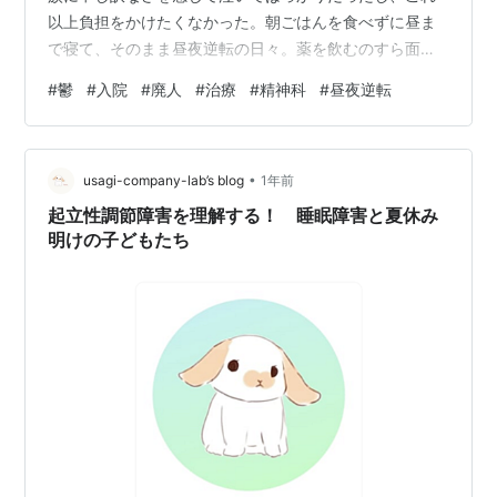
以上負担をかけたくなかった。朝ごはんを食べずに昼ま
で寝て、そのまま昼夜逆転の日々。薬を飲むのすら面倒
で、どんどん廃人みたいになっていってた。 さすがにこ
#
鬱
#
入院
#
廃人
#
治療
#
精神科
#
昼夜逆転
のままじゃまずいと思って、入院するって選択をした。
これが正解だったのかは正直わからないけど、何もしな
ければ何も変わらないのは確かだった。 うつになってか
•
ら、家族としか会話してなかったせいか、看護師さんに
usagi-company-lab’s blog
1年前
話しかけられても「ありがとうございます」ってカタコ
起立性調節障害を理解する！ 睡眠障害と夏休み
トで返すのがやっと。笑顔もぎこちなくて、…
明けの子どもたち