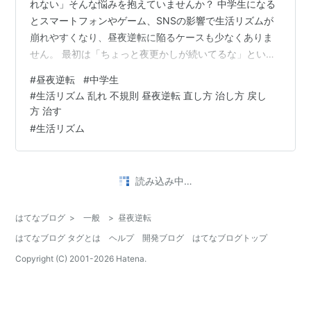
れない」そんな悩みを抱えていませんか？ 中学生になる
とスマートフォンやゲーム、SNSの影響で生活リズムが
崩れやすくなり、昼夜逆転に陥るケースも少なくありま
せん。 最初は「ちょっと夜更かしが続いてるな」という
程度でも、気づけば昼夜逆転が習慣化してしまい、学校
#
昼夜逆転
#
中学生
生活に大きな影響を及ぼすことも。 本記事では、「中学
#
生活リズム 乱れ 不規則 昼夜逆転 直し方 治し方 戻し
生の生活リズムが乱れてしまう原因」と「昼夜逆転を改
方 治す
善する具体的な方法」について、親としてできるサポー
#
生活リズム
トと一緒に解説します。 なぜ中学生は昼夜逆転になりや
すいのか？ 中学生の生活リズムが乱れやすい理由はさま
ざまですが、主な要因は以下の3つです。…
読み込み中…
はてなブログ
>
一般
>
昼夜逆転
はてなブログ タグとは
ヘルプ
開発ブログ
はてなブログトップ
Copyright (C) 2001-
2026
Hatena.