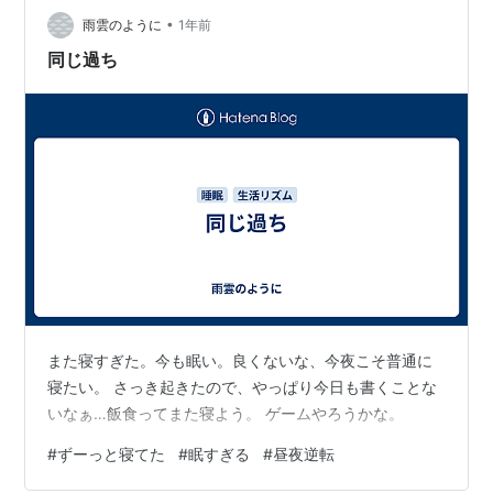
わっていますね… stand.fm AI記事 専業主婦の体験談 こ
•
雨雲のように
1年前
んにちは…
同じ過ち
また寝すぎた。今も眠い。良くないな、今夜こそ普通に
寝たい。 さっき起きたので、やっぱり今日も書くことな
いなぁ…飯食ってまた寝よう。 ゲームやろうかな。
#
ずーっと寝てた
#
眠すぎる
#
昼夜逆転