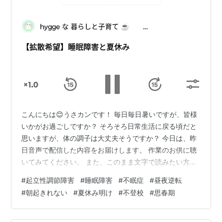
こんにちは😊うさカンです！ 毎日毎日暑いですが、皆様
いかがお過ごしですか？ そろそろ日常生活に戻る頃だと
思いますが、体の調子は大丈夫そうですか？ 今日は、昨
日音声で配信した内容をお届けします。 作業のお供に聴
いてみてください。 また、このまま文字で読みたい方に
は、AIに文字起こししてもらいましたので、 是非読んで
#
起立性調節障害
#
睡眠障害
#
不眠症
#
昼夜逆転
みてください。口語のままで読みにくいかもしれません
#
朝起きれない
#
夏休み明け
#
不登校
#
思春期
が、 AIがここまでの仕事をしてくれるって、すごくない
ですか？？ 私が伝えたい内容を、こうしてAIとかインタ
ーネットとかが助けてくれる時代に感謝‼️ 時代は移り変