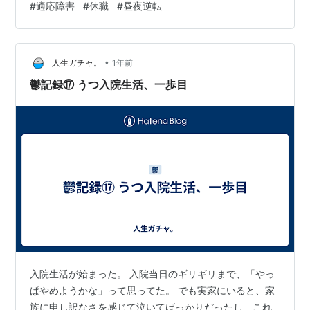
#
適応障害
#
休職
#
昼夜逆転
自己嫌悪で泣いていたのが、12月は悔しい気持ちや悲し
い気持ちで泣くようになり、最近1月くらいからは懐かし
さとか、寂しさみたいな感傷的な気持ちになって泣くこ
•
とが増えたので、私も少しは変わっているのかなとは思
人生ガチャ。
1年前
いますね。 体調も、調子が良くて外に出れる時もたまに
鬱記録⑰ うつ入院生活、一歩目
あります。料理とかしたりで…
入院生活が始まった。 入院当日のギリギリまで、「やっ
ぱやめようかな」って思ってた。 でも実家にいると、家
族に申し訳なさを感じて泣いてばっかりだったし、これ