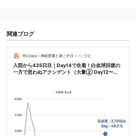
関連ブログ
•
R’s Days – 神経芽腫と過ごす日
1ヶ月前
入院から435日目｜Day14で生着！白血球回復の
一方で思わぬアクシデント（大量② Day12〜
Day14）