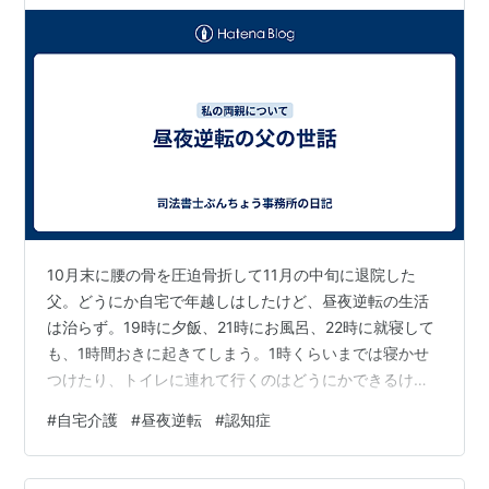
10月末に腰の骨を圧迫骨折して11月の中旬に退院した
父。どうにか自宅で年越しはしたけど、昼夜逆転の生活
は治らず。19時に夕飯、21時にお風呂、22時に就寝して
も、1時間おきに起きてしまう。1時くらいまでは寝かせ
つけたり、トイレに連れて行くのはどうにかできるけ
ど、さすがにそれ以降はきつい… ぶんちょう事務所の業
#
自宅介護
#
昼夜逆転
#
認知症
務内容やご相談は 👉https://www.office-buncho.com/