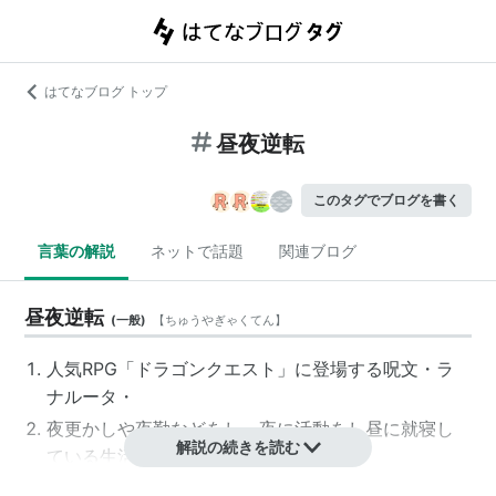
はてなブログ トップ
昼夜逆転
このタグでブログを書く
言葉の解説
ネットで話題
関連ブログ
昼夜逆転
(
一般
)
【
ちゅうやぎゃくてん
】
人気RPG「ドラゴンクエスト」に登場する呪文・ラ
ナルータ・
夜更かしや夜勤などをし、夜に活動をし昼に就寝し
解説の続きを読む
ている生活あるいはその様。