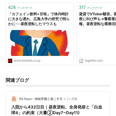
428
317
ブックマーク
ブックマーク
「カフェイン飲料+甘味」で体内時計
賃貸でVTuber騒音
に大きな遅れ、広島大学の研究で明ら
夜に叫び声も→警察署に
かに──昼夜逆転したマウスも
報。昼夜逆転な業務活
上してた。 - Togetter
www.itmedia.co.jp
togetter.com
関連ブログ
•
R’s Days – 神経芽腫と過ごす日
1ヶ月前
入院から432日目｜昼夜逆転、全身発疹と「白血
球4」の約束（大量②Day7~Day11)