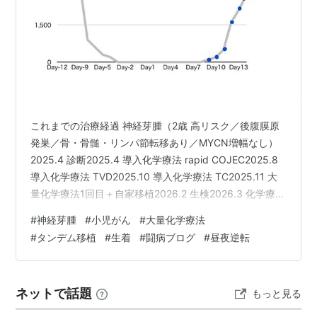
これまでの治療経過 神経芽腫（2歳 高リスク／後腹膜原
発巣／骨・骨髄・リンパ節転移あり／MYCN増幅なし）
2025.4 診断2025.4 導入化学療法 rapid COJEC2025.8
導入化学療法 TVD2025.10 導入化学療法 TC2025.11 大
量化学療法1回目＋自家移植2026.2 生検2026.3 化学療法
TI2026.5 放射線治療2026.6 大量化学療法2回目＋自家移
#
神経芽腫
#
小児がん
#
大量化学療法
植 現在3歳 大量化学療法のスケジュール Day-12 チオテ
#
タンデム移植
#
生着
#
闘病ブログ
#
昼夜逆転
パDay-11 チオテパDay-5 チオテパ＋メルファラン（アル
ケラン）Day-4 チオテパ＋メルファラン（アルケラン）
Day0 自家移植 …
ネットで話題
もっと見る