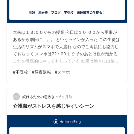
本来は１３:００からの授業 今日は１０:００から用事が
あるから別日に。。。 というラインが入った この生徒は
生活のリズムがスマホで大崩れ なのでご両親にも協力し
てもらって スマホは22：00まで そのあとは親が預かる
これを徹底的にやってもらっている 効果は徐々に出始め
てる なので今日の授業は朝８:００から ７:４０に川越西
#
不登校
#
昼夜逆転
#
スマホ
口近くに迎えに行き ８:００授業開始 できるんだよね 昼
夜逆転の生活だったのが スマホ一つでこんなに変わる
•
続けるための息抜き
6ヶ月前
介護職がストレスを感じやすいシーン