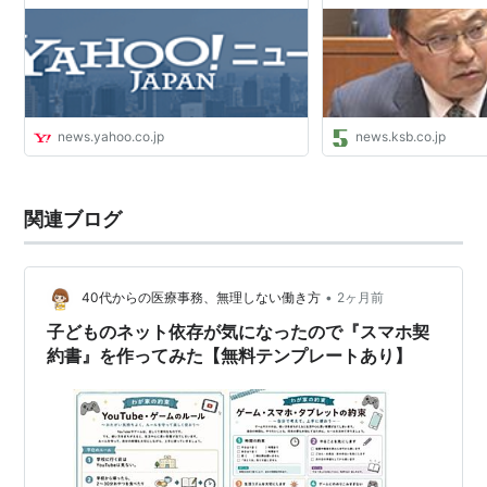
ニュース
KSB瀬戸内海放送
news.yahoo.co.jp
news.ksb.co.jp
関連ブログ
•
40代からの医療事務、無理しない働き方
2ヶ月前
子どものネット依存が気になったので『スマホ契
約書』を作ってみた【無料テンプレートあり】