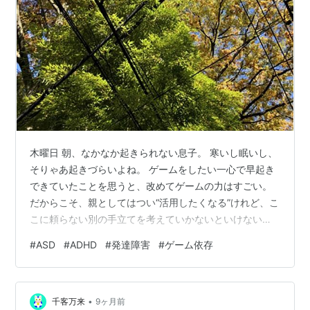
木曜日 朝、なかなか起きられない息子。 寒いし眠いし、
そりゃあ起きづらいよね。 ゲームをしたい一心で早起き
できていたことを思うと、改めてゲームの力はすごい。
だからこそ、親としてはつい“活用したくなる”けれど、こ
こに頼らない別の手立てを考えていかないといけない。
ゲームをしたいとは言わなかったけれど、「学校行かな
#
ASD
#
ADHD
#
発達障害
#
ゲーム依存
い」とは言っていた。 でもこれは、幼稚園の頃から続
く“朝の儀式”のようなもの。 そう思うと、私自身も落ち
着いてやり過ごせる。 給食のメニューや授業の予定、楽
•
しみなことを思い出させれば、最終的には自分で切り替
千客万来
9ヶ月前