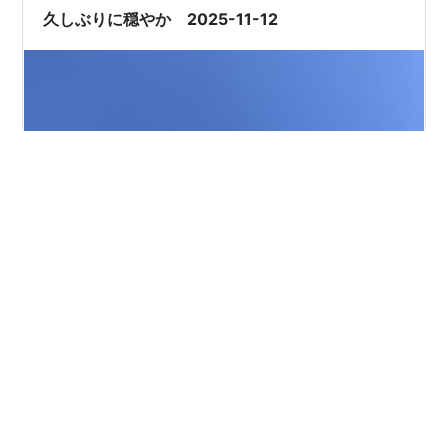
えて学校へ行ける。 これをいつか、自分ひとりでできる
久しぶりに穏やか 2025-11-12
ようになれば、“めんどくさい…