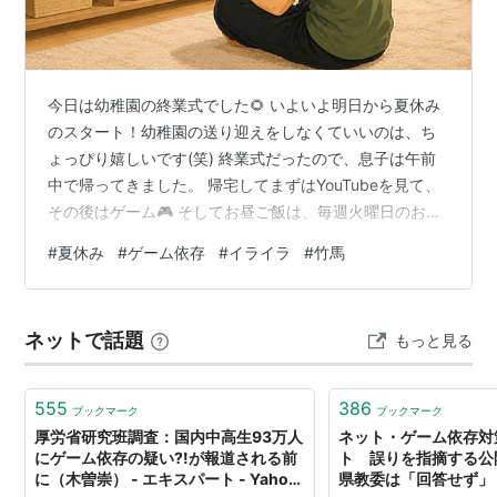
今日は幼稚園の終業式でした🌻 いよいよ明日から夏休み
のスタート！幼稚園の送り迎えをしなくていいのは、ち
ょっぴり嬉しいです(笑) 終業式だったので、息子は午前
中で帰ってきました。 帰宅してまずはYouTubeを見て、
その後はゲーム🎮 そしてお昼ご飯は、毎週火曜日のお楽
しみ！卵かけご飯🥚🍚(笑) なぜ火曜日かというと、この
#
夏休み
#
ゲーム依存
#
イライラ
#
竹馬
日はコープ自然派の配達日で、届いたばかりの新鮮な卵
が食べられるからです✨ 卵かけご飯が大好きな息子は、
「やったー！」と大喜び🙌🏻 お昼ご飯を食べ終わった
ネットで話題
もっと見る
ら、またゲーム🎮 「1時間だけね！」と約束していたの
に、そのままゲームを続け、気づけば夕方5時ごろま
で…。 ゲームを始めると本当…
555
386
ブックマーク
ブックマーク
厚労省研究班調査：国内中高生93万人
ネット・ゲーム依存対
にゲーム依存の疑い?!が報道される前
ト 誤りを指摘する公
に（木曽崇） - エキスパート - Yahoo!
県教委は「回答せず」 |