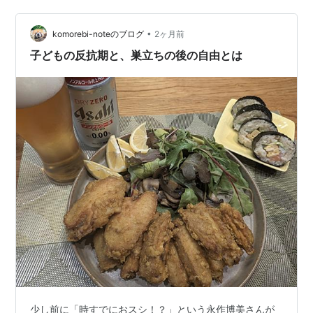
む。オンラインゲームばかり。YouTubeばかり。 何かを
最後までやり遂げた経験が無い。 寂しがり屋なのに、こ
•
ちらが誘っても気分が乗らないと来ない。 周囲に合わせ
komorebi-noteのブログ
2ヶ月前
る事も苦手。 とにかく、自分の気持ちが最優先に見え
子どもの反抗期と、巣立ちの後の自由とは
る。 オッチャンはずっと不安と焦…
少し前に「時すでにおスシ！？」という永作博美さんが