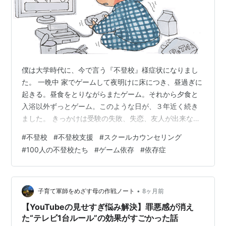
僕は大学時代に、今で言う『不登校』様症状になりまし
た。 一晩中 家でゲームして夜明けに床につき、昼過ぎに
起きる。昼食をとりながらまたゲーム。それから夕食と
入浴以外ずっとゲーム。このような日が、３年近く続き
ました。 きっかけは受験の失敗、失恋、友人が出来な
い、授業について行けない、大学の先生とうまく行かな
#
不登校
#
不登校支援
#
スクールカウンセリング
い、その大学の校風がまるで合わないことなどだったと
#
100人の不登校たち
#
ゲーム依存
#
依存症
思います。 プライドから、それを認めたくなく、何とか
ついて行こう、周りに合わせよう、自分を大きく見せよ
うとし続けた、･･･そういったことがいつの間にかストレ
スとなっていったのだと思います。 自分でも、ゲームは
•
子育て軍師をめざす母の作戦ノート
8ヶ月前
現実逃避だと分かっており、何度もこのゲ…
【YouTubeの見せすぎ悩み解決】罪悪感が消え
た“テレビ1台ルール”の効果がすごかった話