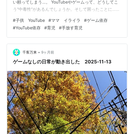
い頼ってしまう…。 YouTubeやゲームって、どうしてこ
う“中毒性”があるんでしょうか。そして困ったことに…大
人の私も大好きです。笑 今回は、私が実際にYouTubeと
#
子供 YouTube
#
ママ イライラ
#
ゲーム依存
の向き合い方を試行錯誤した結果、「家族のコミュニケ
#
YouTube依存
#
育児
#
手放す育児
ーションが増えた」「子どもの脳内が分かるようになっ
た」という、ちょっと意外な気づきをシェアしたいと思
います。 YouTubeやゲームって、どうしてあんなに中毒
性が高いんでしょうね。 正直に言うと、私も大好きで
•
千客万来
9ヶ月前
す。きっと多くの…
ゲームなしの日常が動き出した 2025‐11‐13