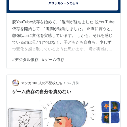
脱YouTube依存を始めて、1週間が経ちました 脱YouTube
依存を開始して、1週間が経過しました。 正直に言うと、
想像以上に変化を実感しています。 しかも、それを感じ
ているのは母だけではなく、子どもたち自身も、少しず
つ変化を感じ取っているように思います。 母が実感して
いる変化 ・次女の情緒が、以前より少し安定している気
#
デジタル依存
#
ゲーム依存
がする・YouTube以外の、何気ない物事にも興味を持つ
ようになった・親子の会話が増えた・お手伝いを嫌がら
ず、むしろ積極的にやってくれるようになった・テレビ
•
がついていなくても、ソワソワしなくなった・車の中で
マンガ 100人の不登校たち
8ヶ月前
も、テレビを見ずに景色や会話を楽しめるようになった
ゲーム依存の自分を責めない
家族それぞれに聞…