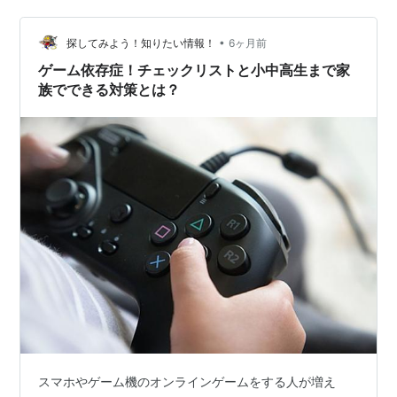
旅行未満のお出かけで過ごすことになりそう。まあ毎度
の事ですがね、まあ混んでるしお金もかかるしそれぐら
•
いで良いかな？。 こんな風に家庭のあれこれは常に小さ
探してみよう！知りたい情報！
6ヶ月前
な課題となります。高校や大学の旧友、仕事関係の知り
ゲーム依存症！チェックリストと小中高生まで家
合いの同年輩と会えば、近況や仕事の話もします…
族でできる対策とは？
スマホやゲーム機のオンラインゲームをする人が増え