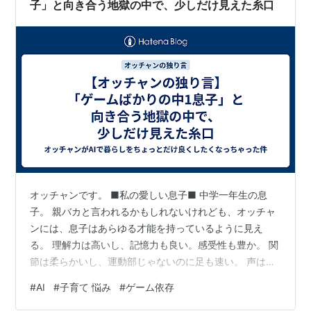
子」と向き合う地獄の中で、少しだけ見えた糸口
オッチャンです。 ■私の愛しい息子■ 中学一年生の息
子。 親バカと言われるかもしれないけれども、オッチャ
ンには、息子はあらゆる才能を持っているように見え
る。 理解力は高いし、記憶力も良い。感受性も豊か。 関
節は柔らかいし、運動部じゃないのに足も速い。 声はデ
カいし、リズム感が良く、独特のダンスを踊る。 しか
#
AI
#
子育て 悩み
#
ゲーム依存
し・・・、情緒不安定。少し嫌な事があると学校を休