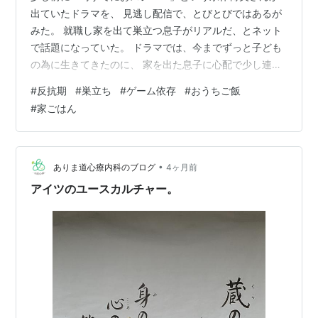
出ていたドラマを、 見逃し配信で、とびとびではあるが
みた。 就職し家を出て巣立つ息子がリアルだ、とネット
で話題になっていた。 ドラマでは、今までずっと子ども
の為に生きてきたのに、 家を出た息子に心配で少し連絡
したら 「暇なの？これからは自分の為に自由に生き
#
反抗期
#
巣立ち
#
ゲーム依存
#
おうちご飯
て。」 というようなことがLINEの返信で返ってくる。
#
家ごはん
「今まであんなに必要とされてお母さんを求められてい
たのに、 急にはしごを外されて、お母さんでなくなった
ら、自由に生きろと言われても どうしたらいいの」とい
うようなセリフを言っていて、 ちょっと自分に当てはま
•
ありま道心療内科のブログ
4ヶ月前
りすぎて、ぐさぐさときてしまった…
アイツのユースカルチャー。