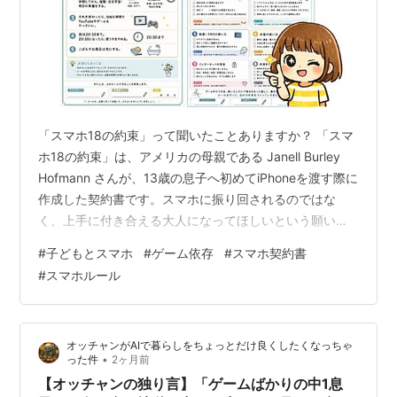
「スマホ18の約束」って聞いたことありますか？ 「スマ
ホ18の約束」は、アメリカの母親である Janell Burley
Hofmann さんが、13歳の息子へ初めてiPhoneを渡す際に
作成した契約書です。スマホに振り回されるのではな
く、上手に付き合える大人になってほしいという願いが
込められており、世界中の親たちから共感を集めまし
#
子どもとスマホ
#
ゲーム依存
#
スマホ契約書
た。 私自身、この「スマホ18の約束」にとっても共感し
#
スマホルール
たので少しご紹介いたします。 １、口約束よりも「契約
書」の方が真面目さが伝わる ２、契約書を交わすこと
で、親の本気度も伝わる わが家でもスマホ・ゲームの契
オッチャンがAIで暮らしをちょっとだけ良くしたくなっちゃ
約書を作ってみました そしてテンプレート「ゲーム・ス
•
った件
2ヶ月前
マホ・…
【オッチャンの独り言】「ゲームばかりの中1息