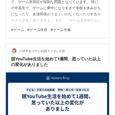
て、ゲーム依存症が深刻な問題となっています。 特に、
小中高生で、ゲームに夢中になりすぎて学校を休みがち
になったり、友達関係がうまくいかなくなったりするケ
ースも少なくありません。 また、「ゲームをやめたいけ
ど、なかなかできない」「どうしてこんなにゲームにハ
#
ゲーム
#
ゲーム依存
#
ゲーム中毒
マるんだろう？」と悩んでいる方も多いのではないでし
ょうか。 今回は、ゲーム依存症とはどういうものなの
か、ゲーム依存症チェックリストの活用、病院で受ける
•
診断や厚労省の疾患認定、フラクタル心理学を活用した
パステルゾーンの日々
6ヶ月前
治療法について解説します。 ゲーム依存症とは？小中高
脱YouTube生活を始めて1週間、思っていた以上
生と家族のチェックリストとは？ （ゲーム依存症…
の変化がありました