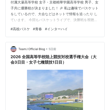
付属大濠高等学校 女子・京都精華学園高等学校 男子、女
子共に優勝校が決まりました！ 🎉 私は趣味でバスケット
をしているので、大会などはネットで情報を追ったり し
ています。 今回もバスケットライブで、決勝戦を視聴し
ました。 高校生の一生懸命に励む姿は素晴らしいです
#
高校バスケ
#
青春
#
インターハイ
ね！ おじさんは感動してテンションが上がりました！
(実際はクーラーのきいた部屋で、ゴロゴロしながら視聴
していた)(;^_^A 育成年代のバスケット技術がほんとに高
•
い！ 最近の若い子は本当に技術がすごい、、、 おじさん
Team.I Official Blog
5日前
がまだ10代の頃、ひたむきにバスケをしていた当時に比
2026 全国高等学校陸上競技対校選手権大会（大
べたら 確実…
会3日目・女子七種競技1日目）