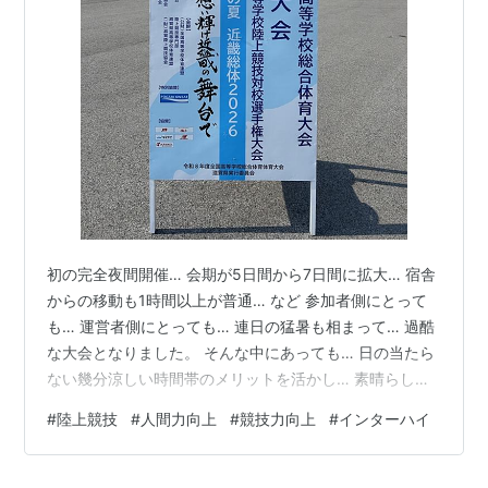
冬季
スキー、スピードスケート、フィギュアスケート、アイ
スホッケー
大会URL
中国０４総体
http://www2.pref.shimane.jp/soutai/top.htm
初の完全夜間開催… 会期が5日間から7日間に拡大… 宿舎
０５千葉きらめき総体
からの移動も1時間以上が普通… など 参加者側にとって
http://www.pref.chiba.jp/kyouiku/soutai/
も… 運営者側にとっても… 連日の猛暑も相まって… 過酷
０６総体THE近畿
http://www.06soutaithekinki-
な大会となりました。 そんな中にあっても… 日の当たら
osaka.jp/
ない幾分涼しい時間帯のメリットを活かし… 素晴らしい
パフォーマンスを見せてくれた高校生アスリートたち！
トランポリンなど、対象となる競技でなくとも、
#
陸上競技
#
人間力向上
#
競技力向上
#
インターハイ
競技が終わって帰宅する時間が連日0時を回る中、素晴ら
夏の高校生の全国大会は、
インターハイ
と呼ばれること
しい競技会運営をされた滋賀陸協・高体連の皆さん！ 大
がある。
変お疲れさまでした！ そして、ありがとうございまし