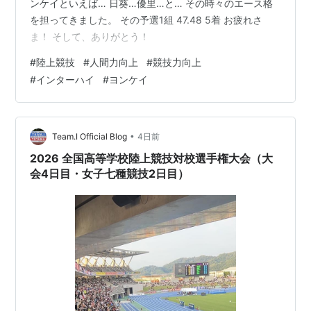
ンケイといえば… 日葵…優里…と… その時々のエース格
を担ってきました。 その予選1組 47.48 5着 お疲れさ
ま！ そして、ありがとう！
#
陸上競技
#
人間力向上
#
競技力向上
#
インターハイ
#
ヨンケイ
•
Team.I Official Blog
4日前
2026 全国高等学校陸上競技対校選手権大会（大
会4日目・女子七種競技2日目）