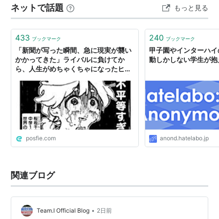
ネットで話題
もっと見る
た！ 今大会には、6種目に5名の卒団生が出場することが
できました。 走る…100mH、4×100mR 跳ぶ…走幅跳 投
げる…
433
240
ブックマーク
ブックマーク
「新聞が写った瞬間、急に現実が襲い
甲子園やインターハイ
かかってきた」ライバルに負けてか
動しかしない学生が抱
ら、人生がめちゃくちゃになったヒロ
インが、インターハイで勝つために青
春全部を陸上に捧げた話「足の速さ一
本の女」
posfie.com
anond.hatelabo.jp
関連ブログ
•
Team.I Official Blog
2日前