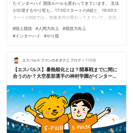
たインターハイ 競技ルールも変わってきています。 圭汰
が出場するやり投も… 17:00スタートのA組と、19:00ス
タートのB組では… 気象条件が変わってきていて… 圭汰
のB組の方が向かい風が強めに… そんな中、圭汰の挑戦が
#
陸上競技
#
人間力向上
#
競技力向上
始まる！ 試技は2投のみ… 1投目の出来がポイント！ 彦根
#
インターハイ
#
やり投
の夜空に放物線を描きましたが… 56m49 あと2mは欲し
かった… 勝負の2投目！ 53m40 圭汰の夏が終わった瞬
間… 本人は頭を抱えていたそうですが、応援団の我々も
しばらく放心状態… 肝心の肩に問題を抱えて臨ん…
•
エスパルス ファンのオダクニ ブログ
11日前
【エスパルス】暑熱順化とは？開幕戦までに間に
合うのか？大空星那選手の神村学園がインターハ
イを勝ち進む。