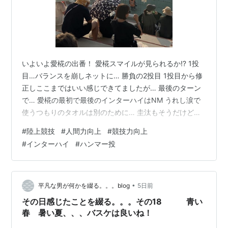
いよいよ愛椛の出番！ 愛椛スマイルが見られるか⁉️ 1投
目…バランスを崩しネットに… 勝負の2投目 1投目から修
正しここまではいい感じできてましたが… 最後のターン
で… 愛椛の最初で最後のインターハイはNM うれし涙で
使うつもりのタオルは別のために… 圭汰もそうだけど…
たった2回の投げで… これまでの練習が無駄に思えるくら
#
陸上競技
#
人間力向上
#
競技力向上
いの絶望感… 悔しさなのか…情けなさなのか… しかしそ
#
インターハイ
#
ハンマー投
れを整理してまた新たな一歩を踏み出すのは… 本人にし
かできない。 またあの愛椛スマイルが見られるまで… 応
援するぞ！ お疲れさま！ そして、ありがとう！
•
平凡な男が何かを綴る。。。blog
5日前
その日感じたことを綴る。。。その18 青い
春 暑い夏、、、バスケは良いね！