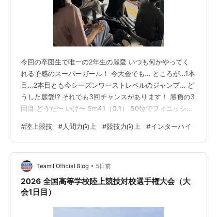
今回の卒団生で唯一の2年生の麗愛 いつも何かやってく
れる予感のスーパーガール！ 今大会でも… ところが…1本
目…2本目とも今シーズンワーストレベルのジャンプ… ど
うした麗愛⁉️ それでも3回チャンスがあります！ 勝負の3
回目 どうだ〜 いけ〜 5m41（0.1） 50位でフィニッシュ
試合後に少し話ができましたが… 痛いところがあって久
#
陸上競技
#
人間力向上
#
競技力向上
#
インターハイ
しぶりのジャンプだったと… （ケイタと同じか…） 来年
大きく大きくなって戻ってこよう！ お疲れさま！ そし
て、ありがとう！
•
Team.I Official Blog
5日前
2026 全国高等学校陸上競技対校選手権大会（大
会1日目）