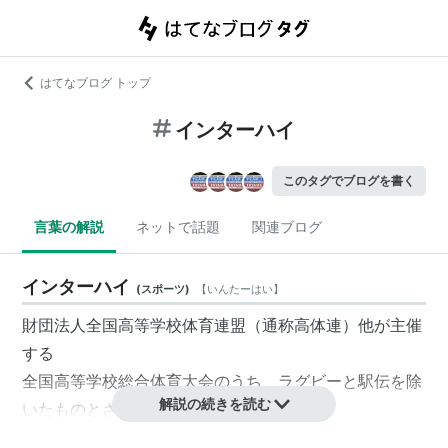
はてなブログ トップ
インターハイ
このタグでブログを書く
言葉の解説
ネットで話題
関連ブログ
インターハイ
(
スポーツ
)
【
いんたーはい
】
財団法人全国高等学校体育連盟（通称
高体連
）他が主催
する
全国高等学校総合体育大会
のうち、ラグビーと駅伝を除
解説の続きを読む
いたものとされる。
名前はInter-Highschool Athletic Meetingに由来する。