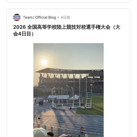
り投や800mで巻き返してくる… （勝手に）富山県No. 1
アスリートとして乗り込みましたが… 全国のレベルは高
かった！ …
•
Team.I Official Blog
4日前
2026 全国高等学校陸上競技対校選手権大会（大
会4日目）