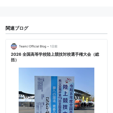
会場は毎年、持ち回り。
通称：
インハイ
、
総体
インターハイにおいて行われる競技は以下の通
関連ブログ
り。
夏季
陸上競技、サッカー、ホッケー、剣道、自転車、体操、
•
Team.I Official Blog
1日前
新体操、
2026 全国高等学校陸上競技対校選手権大会（総
括）
登山、なぎなた、卓球、バスケットボール、ソフトボー
ル、
バレーボール、空手道、テニス、ソフトテニス、ヨッ
ト、
バドミントン、フェンシング、ウェイトリフティング、
ハンドボール、アーチェリー、相撲、ボート、水泳、飛
び込み、水球、
柔道、ボクシング、弓道、レスリング、