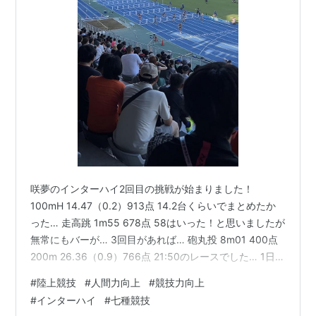
咲夢のインターハイ2回目の挑戦が始まりました！
100mH 14.47（0.2）913点 14.2台くらいでまとめたか
った… 走高跳 1m55 678点 58はいった！と思いましたが
無常にもバーが… 3回目があれば… 砲丸投 8m01 400点
200m 26.36（0.9）766点 21:50のレースでした… 1日目
が終わって… 2757点で暫定7位 ガンバレ咲夢‼️
#
陸上競技
#
人間力向上
#
競技力向上
#
インターハイ
#
七種競技