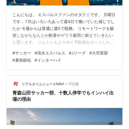
こんにちは。 エスパルスファンのオダクニです。 月曜日
です… 7月はいろいろあって週4日で働いていた感じでし
たが 今週からは普通に週5で勤務。 リモートワークを駆
使しながらなんとか酷暑やゲリラ豪雨に耐えていきたい
と思います。 ジムトレもようやく下駄箱をゲットしたの
で平日仕事帰りにトレーニングしやすくなりました！ 右
#
サッカー
#
清水エスパルス
#
Jリーグ
#
大空星那
肩と首筋が痛いのでハードなトレーニングができません
#
暑熱順化
#
インターハイ
がそれ以外はしっかり鍛えられるのでメニューを考える
楽しみもありますね。 そんな感じで今日もエスパルスの
話題を中心にブログを更新。 目次はこんな感じです。 暑
熱順化とは？開幕戦までに間に合うのか？ 適応するには
•
リアルタイムニュースNAVI
17日前
どれくらいかかる？ サッカ…
青森山田サッカー部、十数人停学でもインハイ出
場の理由