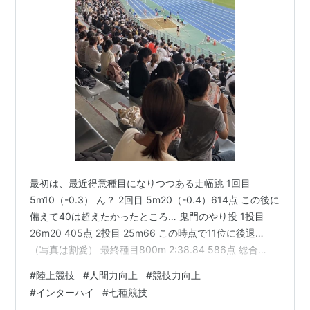
最初は、最近得意種目になりつつある走幅跳 1回目
5m10（-0.3） ん？ 2回目 5m20（-0.4）614点 この後に
備えて40は超えたかったところ… 鬼門のやり投 1投目
26m20 405点 2投目 25m66 この時点で11位に後退…
（写真は割愛） 最終種目800m 2:38.84 586点 総合
4362点 15位でフィニッシュ 改めて混成競技の難しさを
#
陸上競技
#
人間力向上
#
競技力向上
実感しました。 咲夢の得点源は4種目 それをハイレベル
#
インターハイ
#
七種競技
で揃えれば勝機はあった… しかしインターハイでは、や