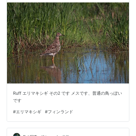
Ruff エリマキシギ その2 です メスです、普通の鳥っぽい
です
#
エリマキシギ
#
フィンランド