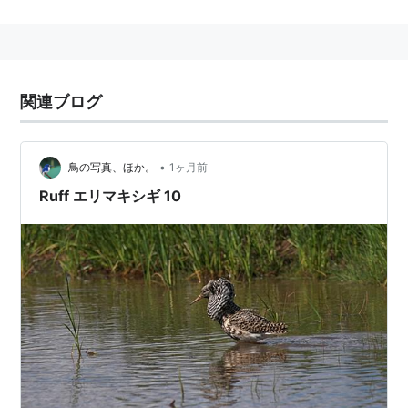
関連語 リスト::動物 リスト::鳥類 リスト::水辺の鳥
関連ブログ
•
鳥の写真、ほか。
1ヶ月前
Ruff エリマキシギ 10