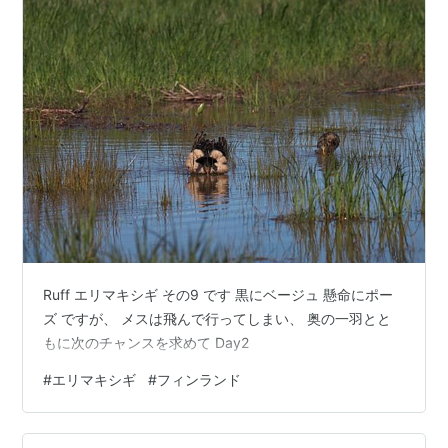
Ruff エリマキシギ その9 です 黒にベージュ 懸命にポー
ズ ですが、 メスは飛んで行ってしまい、 奥の一羽とと
もに次のチャンスを求めて Day2
#
エリマキシギ
#
フィンランド