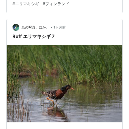
#
エリマキシギ
#
フィンランド
•
鳥の写真、ほか。
1ヶ月前
Ruff エリマキシギ 7