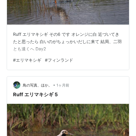
Ruff エリマキシギ その6 です オレンジに白 近づいてき
たと思ったら 白いのがちょっかいだしに来て 結局、二羽
とも遠くへ Day2
#
エリマキシギ
#
フィンランド
•
鳥の写真、ほか。
1ヶ月前
Ruff エリマキシギ 5