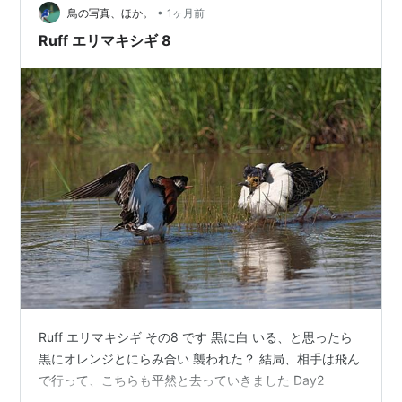
•
鳥の写真、ほか。
1ヶ月前
Ruff エリマキシギ 8
Ruff エリマキシギ その8 です 黒に白 いる、と思ったら
黒にオレンジとにらみ合い 襲われた？ 結局、相手は飛ん
で行って、こちらも平然と去っていきました Day2