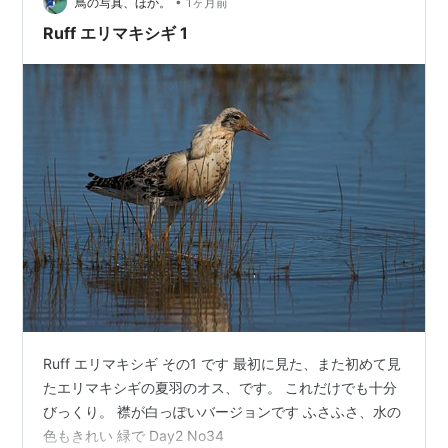
•
鳥の写真、ほか。
1ヶ月前
Ruff エリマキシギ 1
Ruff エリマキシギ その1 です 最初に見た、また初めて見
たエリマキシギの夏羽のオス、です。 これだけでも十分
びっくり。 襟が白っぽいバージョンです ふさふさ、水の
色もきれい 緑で Day2 No34