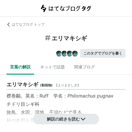
はてなブログ トップ
エリマキシギ
このタグでブログを書く
言葉の解説
ネットで話題
関連ブログ
エリマキシギ
(
動植物
)
【
えりまきしぎ
】
襟巻鷸。英名：Ruff 学名：
Philomachus pugnax
チドリ目シギ科
旅鳥
。水田、湿地、干潟などで見る。
解説の続きを読む
秋の冬羽を見ることが多い。
成長夏羽雄は後頭から頚に個性的な飾り羽が出る。