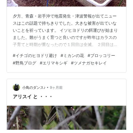
夕方、青森・岩手沖で地震発生・津波警報が出てニュー
スはこの話題で持ちきりでした。大きな被害が出ていな
いことを祈っています。 イソヒヨドリの餌運びが始まり
ました。雛がうまく育つと良いのですが昨年はカラスの
子育てと時期が重なったので１回目は全滅。 ２回目は５
羽の子供たちが育ちました。 今年は昨年より１８日早い
#
イチゴのヒヨドリ避け
#
ミカンの花
#
ブロッコリー
孵化でした。親鳥は雛に与える餌を咥えてゆきますが、
#
野鳥ブログ
#
エリマキシギ
#
ツメナガセキレイ
巣の方向には真っすぐ飛ばずに巣の場所を教えてくれま
せん。 警戒されています。 今日の収穫：チンゲンサイ・
ブロッコリー・ブロッコリーの脇芽・🍓・サニーレタス
赤くなりかけたイチゴの実がヒヨドリに食べられている
•
小鳥のダンス♪
9ヶ月前
ので地植えのイチゴにはトンネルを掛け、…
アリスイ と ・・・