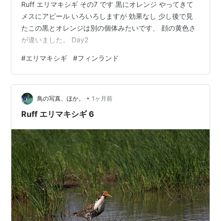
Ruff エリマキシギ その7 です 黒にオレンジ やってきて
メスにアピール いろいろしますが 効果なし 少し後で見
たこの黒とオレンジは別の個体みたいです、 顔の黄色さ
が違いました。 Day2
#
エリマキシギ
#
フィンランド
•
鳥の写真、ほか。
1ヶ月前
Ruff エリマキシギ 6