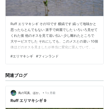
Ruff エリマキシギ その10です 横縞です 縞って地味かと
思ったらとんでもない 派手で綺麗でした いろいろ見せて
くれた後 他のオスを見て追い払い 少し離れたところで
大サービスでした それにしても、このメスとの違い 10個
体ほどのオスを見ましたが本当に変化に富んでいて、同
一の種とは思えません。 Day2
#
エリマキシギ
#
フィンランド
関連ブログ
•
鳥の写真、ほか。
1ヶ月前
Ruff エリマキシギ 9