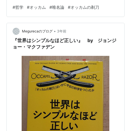
オッカムのおすすめ入門書 オッカムの生涯と時代背景 オ
#
哲学
#
オッカム
#
唯名論
#
オッカムの剃刀
ッカムの主な思想 普遍論争 唯名論 オッカムの剃刀（か
みそり） 他の思想との関係 実践！オッカムの思想を現代
社会で生かす方法 シンプルに考える オッカムのおすすめ
•
入門書 （おまけ）オッカムの面白エピソード AI学習にも
Megurecaのブログ
3年前
応用される まとめ オッカムの生涯と時代背景 オッカム
『世界はシンプルなほど正しい』 by ジョンジ
は1…
ョー・マクファデン