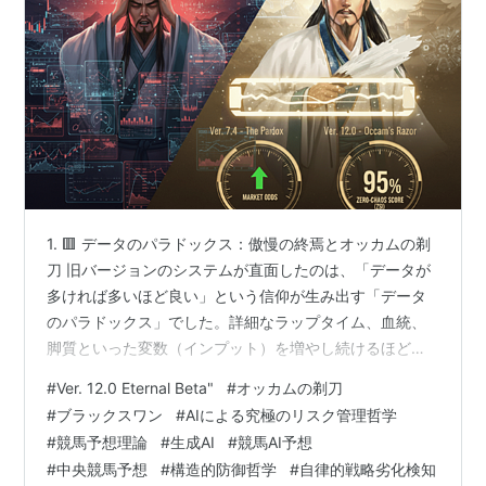
1. 🟥 データのパラドックス：傲慢の終焉とオッカムの剃
刀 旧バージョンのシステムが直面したのは、「データが
多ければ多いほど良い」という信仰が生み出す「データ
のパラドックス」でした。詳細なラップタイム、血統、
脚質といった変数（インプット）を増やし続けるほど、
AIは「オーバーフィッティング」という致命的な構造的
#
Ver. 12.0 Eternal Beta"
#
オッカムの剃刀
病巣に侵されました。 オーバーフィッティングとは、過
#
ブラックスワン
#
AIによる究極のリスク管理哲学
去データにしか存在しない無意味なノイズまでパターン
#
競馬予想理論
#
生成AI
#
競馬AI予想
として学習し、将来の実戦での予測性能を低下させる現
#
中央競馬予想
#
構造的防御哲学
#
自律的戦略劣化検知
象です。 Ver. 12.0は、この教訓から「オッカムの剃刀