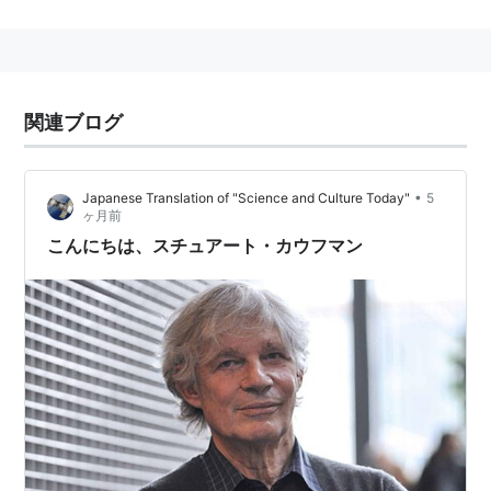
多数化するな」
もう少し砕いて書くと「同じ事を説明するやり方が２つ
あるなら、シンプルな方にしとけ」
さらに拡大解釈して「観測結果とのずれを説明するため
関連ブログ
に理論に余計な要素をくっ付けるのっておかしいよ（＝
「そんなものはオッカムの剃刀で削ぎ落としてしま
え」）」的な
意味
合いに用いられることもある。
•
Japanese Translation of "Science and Culture Today"
5
ヶ月前
こんにちは、スチュアート・カウフマン
*1
:
彼独自の創意というわけではない