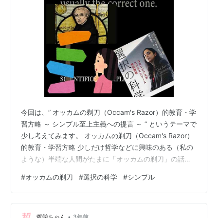
今回は、” オッカムの剃刀（Occam's Razor）的教育・学
習方略 ～ シンプル至上主義への提言 ～ ” というテーマで
少し考えてみます。 オッカムの剃刀（Occam's Razor）
的教育・学習方略 少しだけ哲学などに興味のある（私の
ような）半端な人間がたまに「オッカムの剃刀」の話を
したりします。 （オッカムの剃刀：Occam's Razor） ・
#
オッカムの剃刀
#
選択の科学
#
シンプル
中世、オッカム村のウィリアムによって提唱されたとさ
れる原理。 ・複数の仮説や説明が存在する場合、最も簡
単なもの、無駄な要素を含まないものが最も正しい可能
•
性が高いとする考え方。 ・必要以上に多くを仮定すべき
哲学ちゃん
3年前