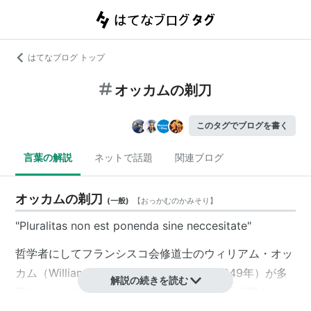
はてなブログ トップ
オッカムの剃刀
このタグでブログを書く
言葉の解説
ネットで話題
関連ブログ
オッカムの剃刀
(
一般
)
【
おっかむのかみそり
】
"Pluralitas non est ponenda sine neccesitate"
哲学者にして
フランシスコ会
修道士の
ウィリアム・オッ
カム
（William of Ockham、1285年頃〜1349年）が多
解説の続きを読む
用したことで知られる
*1
原則。直訳すると「必要もなく