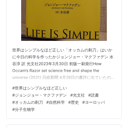
世界はシンプルなほど正しい「オッカムの剃刀」はいか
に今日の科学を作ったかジョンジョー・マクファデン 水
谷淳 訳 光文社2023年3月30日 初版一刷発行How
Occam’s Razor set science free and shape the
universe (2021) 日経新聞 4月29日の書評に出ていたの
で、図書館で借りてみた。記事には、 ”本書は、そのオッ
#
世界はシンプルなほど正しい
カムの剃刀がいかに人間の知性を宗教の軛（くびき）か
#
ジョンジョー・マクファデン
#
光文社
#
読書
ら解放し、その後の多くの科学的発見の原動力となった
#
オッカムの剃刀
#
自然科学
#
歴史
#
ヨーロッパ
かを語る科学読み物である。”とある。 「オッカムの剃
#
分子生物学
刀」は、なにかを説明する際には必要以上に多くを仮定
すべきでないとする指針。…