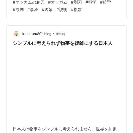
#
オッカムの剃刀
#
オッカム
#
剃刀
#
科学
#
哲学
本的な考え方は、「実体を無駄に仮定すべきではない」
#
原則
#
事象
#
現象
#
説明
#
複数
というものです。複数の説明や仮説がある場合、それら
の中で最も単純な説明や仮説が正しい可能性が高いとさ
れます。つまり、余計な仮定や複雑な要素を持たない、
シンプルな説明が優れた解釈であるとされるのです。 オ
•
kurukuru89’s blog
4年前
ッカムの剃刀は…
シンプルに考えられず物事を複雑にする日本人
日本人は物事をシンプルに考えられません。世界を抽象