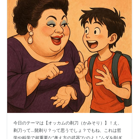
今日のテーマは【オッカムの剃刀（かみそり）】！え、
剃刀って…髭剃り？って思うでしょ？でもね、これは哲
学や科学で超重要な“考え方の武器”なのよ！“ムダを削ぎ