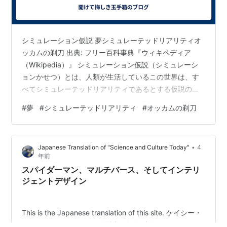
シミュレーション仮説 夢シミュレーテッドリアリティオ
ッカムの剃刀 出典: フリー百科事典『ウィキペディア
（Wikipedia）』 シミュレーション仮説（シミュレーシ
ョンかせつ）とは、人類が生活しているこの世界は、す
べてシミュレーテッドリアリティであるとする仮説のこ
と。シミュレーション理論と呼ぶ場合もある。 諸見解
#
夢
#
シミュレーテッドリアリティ
#
オッカムの剃刀
我々はシミュレーションの中で生きている、とする見解
ニック・ボストロムの主張 哲学者ニック・ボストロム
は、我々がシミュレーションの中に生きているという可
•
Japanese Translation of "Science and Culture Today"
4
能性を追求した[1]。彼の主張を簡単にまとめると次のよ
年前
うになる。 何らかの文明により、人工意識を備えた個体
スパイダーマン、マルチバース、そしてインテリ
群を含むコンピュータシミュ…
ジェントデザイン