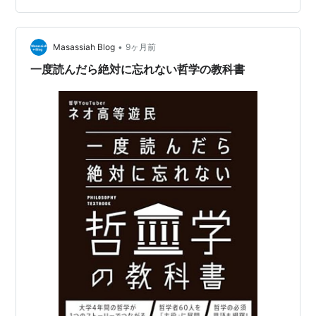
（Occam's Razor）」を戦略哲学として導入しました。
オッカムの剃刀…
•
Masassiah Blog
9ヶ月前
一度読んだら絶対に忘れない哲学の教科書