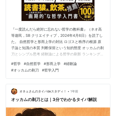
『一度読んだら絶対に忘れない哲学の教科書』（ネオ高
等遊民，SB クリエイティブ，2024年4月6日）を読了し
た。 自然哲学と形而上学の対比 ロゴスと秩序の根源 原
子論と知識の本質 判断保留という知的態度 オッカムの剃
刀とシンプル思考 経験論による哲学の刷新 ランキング参
加中読書 自然哲学と形而上学の対比 自然哲学 : 自然や存
#
哲学
#
自然哲学
#
形而上学
#
経験論
在を，自然内の原理によって説明する哲学 形而上学 : 自
#
オッカムの剃刀
#
哲学入門
然や存在を，自然を超えた原理によって説明する哲学
（位置 No. 181） 自らの思考は，自然哲学に寄っている
と感じる。 ロゴスと秩序の根源 知性では決して理解でき
ないが，確かに存在するもの。それがロゴスであり，自
•
オネェさんのタイパdeスタディ！
1年前
然で…
オッカムの剃刀とは｜3分でわかるタイパ解説