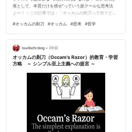
落として、本質だけを残せ”っていう超クールな思考法
よ〜！ ✨この記事では：「オッカムの剃刀って何？どう
使うの？」 ・いろんな説明があるとき、一番シンプルな
#
オッカムの剃刀
#
オッカム
#
思考
#
哲学
説明が正しい可能性が高いって話よ！・ゴチャゴチャ難
しく考える前に、“余計な仮定は捨てましょ”ってこと🗑️・
科学・心理学・ミステリー…なんでも使える！最強の思
•
考フィルターなの🕵️‍♀️🔍 👦「オネェさん、オッカムの剃刀
louribot’s blog
2年前
ってさ、“なんでも切っちゃう剣”みたいでカッコいいけ
オッカムの剃刀（Occam's Razor）的教育・学習
ど…実際はどういう意味な…
方略 ～ シンプル至上主義への提言 ～