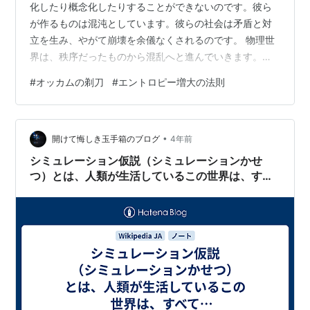
化したり概念化したりすることができないのです。彼ら
が作るものは混沌としています。彼らの社会は矛盾と対
立を生み、やがて崩壊を余儀なくされるのです。 物理世
界は、秩序だったものから混乱へと進んでいきます。生
物というシステムだけがこの動きに逆らい、自分を含め
#
オッカムの剃刀
#
エントロピー増大の法則
て身の回りの環境を秩序だったものにしようと行動する
のです。 人間は本能的にシンプルなものを好みます。そ
れが生存に役立つからです。単純な直線や曲線を好みま
•
す。完全な円は存在しませんが、人間の神経細胞は、そ
開けて悔しき玉手箱のブログ
4年前
れに近いものを見出して反応するようにできています。
シミュレーション仮説（シミュレーションかせ
理想は人間の頭の中にだけあるのです。理想を描け…
つ）とは、人類が生活しているこの世界は、すべ
てシミュレーテッドリアリティであるとする仮説
のこと。シミュレーション理論と呼ぶ場合もあ
る。