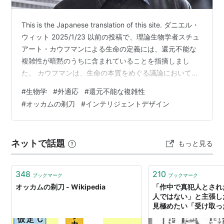
This is the Japanese translation of this site. ダニエル・
ウィット 2025/1/23 以前の投稿で、理論生物学者スチュ
アート・カウフマンによる生命の定義には、還元不能な
複雑性が暗黙のうちに含まれていることを指摘しまし
た。 カウフマンは、生命の本質をめぐる議論において、
より興味深い参加者の一人です。彼は自己複製する目的
#
生物学
#
外適応
#
還元不能な複雑性
主導型のシステムを説明するために必要な、当惑させる
#
オッカムの剃刀
#
インテリジェントデザイン
ような理論的詳細を真剣に受け止めているからです。彼
はまた、ネオダーウィニズムの「現代総合説」に対する
最も洗練された批判者の一人でもあり、進化を確信して
ネットで話題
もっと見る
いる人々にとって、なぜ一部の人々が…
348
210
ブックマーク
ブックマーク
オッカムの剃刀 - Wikipedia
「作中で真犯人とされ
人ではない」と主張し
見極めたい「受け取っ
限度。オッカムの剃刀