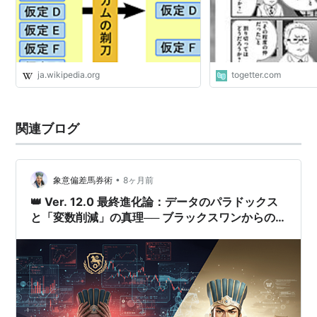
ja.wikipedia.org
togetter.com
関連ブログ
•
象意偏差馬券術
8ヶ月前
👑 Ver. 12.0 最終進化論：データのパラドックス
と「変数削減」の真理── ブラックスワンからの
生還術：AIによる究極のリスク管理哲学