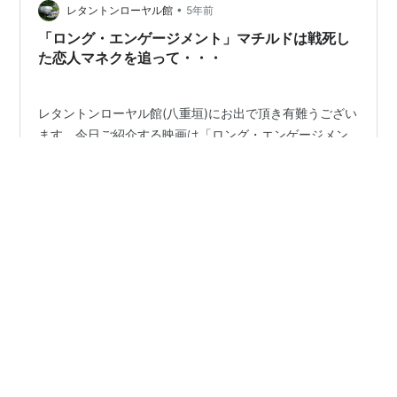
し、この火遊びが恋人にばれて、イレーヌの婚約は破棄
•
レタントンローヤル館
5年前
に。すぐにジャンへ乗り換えようとしたも…
「ロング・エンゲージメント」マチルドは戦死し
た恋人マネクを追って・・・