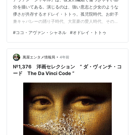
分を描いてある。演じるのは、強い意志と少女のような
儚さが共存するオドレイ・トトゥ。孤児院時代、お針子
兼キャバレーの踊り子時代、大富豪の愛人時代、その友
人である資産家との大恋愛・・・そしてシャネルブラン
#
ココ・アヴァン・シャネル
#
オドレイ・トトゥ
ドの成功まで。若かりし頃の魅力的で挑戦的なココ・シ
ャネルをたっぷりと楽しめる。 当時の女性の服装・・・
コルセットで締め付け、ゴテゴテとデコレーションした
•
パステル調のファッションを、まあ見事に「ぶった斬っ
萬屋エンタメ情報局
4年前
て」いく。これは見ていてかなり爽快だ。だから「結
№1,376 洋画セレクション “ ダ・ヴィンチ・コ
局、パトロンのおかげで店を出せたのかしらん？」と
ード The Da Vinci Code ”
い…