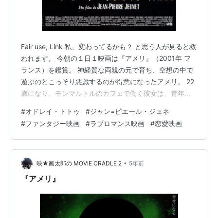
Fair use, Link 私、変わってるかも？ と思う人が見ると救
われます。 今朝の１日１映画は『アメリ』（2001年 フ
ランス）を鑑賞。 神経質な両親の元で育ち、空想の中で
遊ぶのとこっそり悪戯するのが得意になったアメリ。 22
歳になり、モンマルトルのカフェで働く彼女は、青年ニ
ノに出会って心ときめくが、どうしたらいいか分から
#
オドレイ・トトゥ
#
ジャン=ピエール・ジュネ
ず…。 そこであっと驚く悪戯を仕掛けると…。 ジャン＝
#
ファンタジー映画
#
ラブロマンス映画
#
恋愛映画
ピエール・ジュネ監督がパリ・モンマルトルを舞台に、
パリジャンの日常を描き、フランスで国民的大ヒットを
記録した作品です。 公開当時、劇場で見てるんですが、
今回20年ぶりに見て、あれ？ 思ってた内容と違う…って
•
映★画太郎の MOVIE CRADLE 2
5年前
思ったら、…
『アメリ』