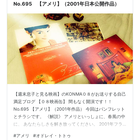
No.695 【アメリ】（2001年日本公開作品）
【週末息子と見る映画】のKONMA０８がお送りする自己
満足ブログ 【０８映画缶】 間もなく開演です！！
No.695 【アメリ】（2001年作品） 今回はパンフレット
とチラシです。 《解説》 アメリといっしょに、春風の中
に、 あなたらしさを解き放ってください。 2001年フラ
ンス映画界の中で、ある意味でもっとも話題になった作
#
アメリ
#
オドレイ・トトゥ
品…それが【アメリ】だ。この作品が多くの人に愛され