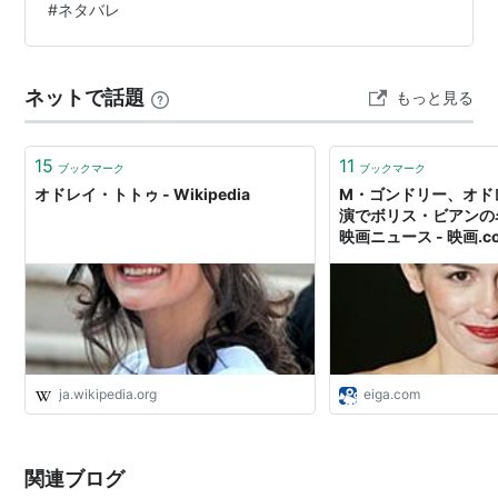
#
ネタバレ
男爵と結婚すると言い、身分の違いからココは夢を見る
なと諭す。愛を信じないココは店で言い寄ってき…
ネットで話題
もっと見る
15
11
ブックマーク
ブックマーク
オドレイ・トトゥ - Wikipedia
M・ゴンドリー、オド
演でボリス・ビアンの名
映画ニュース - 映画.c
ja.wikipedia.org
eiga.com
関連ブログ