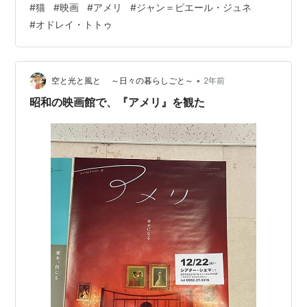
#
猫
#
映画
#
アメリ
#
ジャン＝ピエール・ジュネ
だけます） ◆◆ この映画の猫 ◆◆ 役：☆☆（脇役級）
#
オドレイ・トトゥ
主人公の知り合いの飼い猫 名前：ロドリーグ 色柄：サビ
その他の猫：アパートの管理人の女性のキジトラ猫 ゴミ
バケツにたむろする、白黒など４匹のノラ猫。 ◆パリの
灯は遠く 2024年7月26日から９月８日にかけてのパリオ
•
空と光と風と ～日々の暮らしごと～
2年前
リンピ…
昭和の映画館で、『アメリ』を観た