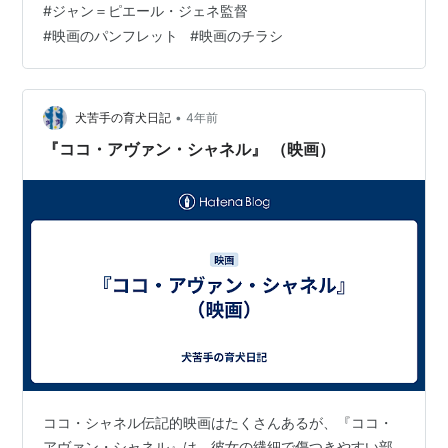
#
ジャン＝ピエール・ジェネ監督
た一番の理由は情緒あふれるモンマルトを舞台にしたこ
#
映画のパンフレット
#
映画のチラシ
のチャーミングなコメディが観客を温かな気分に誘うか
ら。ここに登場するキャラクターは決して恵まれた人々
ではない。内気で人と深い繋がりがもてないヒロイン。
孤独な一人暮らしの老人。…
•
犬苦手の育犬日記
4年前
『ココ・アヴァン・シャネル』 （映画）
ココ・シャネル伝記的映画はたくさんあるが、『ココ・
アヴァン・シャネル』は、彼女の繊細で傷つきやすい部