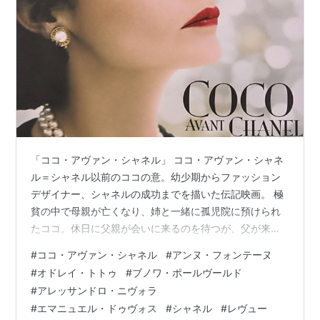
「ココ・アヴァン・シャネル」 ココ・アヴァン・シャネ
ル＝シャネル以前のココの意。幼少期からファッション
デザイナー、シャネルの成功までを描いた伝記映画。 極
貧の中で母親が亡くなり、姉と一緒に孤児院に預けられ
たココ。休日に父親が会いに来るのを待つが、父が来る
ことはなかった。家族を顧みなかった父親との関係から
#
ココ・アヴァン・シャネル
#
アンヌ・フォンテーヌ
ココの男性感、結婚感が形作られたことが見て取れる。
#
オドレイ・トトゥ
#
ブノワ・ポールヴールド
大人になった姉妹は昼はお針子として、夜はキャバレー
#
アレッサンドロ・ニヴォラ
で歌を歌い生計を立てていた。気の強いココはキャバレ
#
エマニュエル・ドゥヴォス
#
シャネル
#
レヴュー
ーの支配人に生意気な口を利いて失職。姉は知り合った