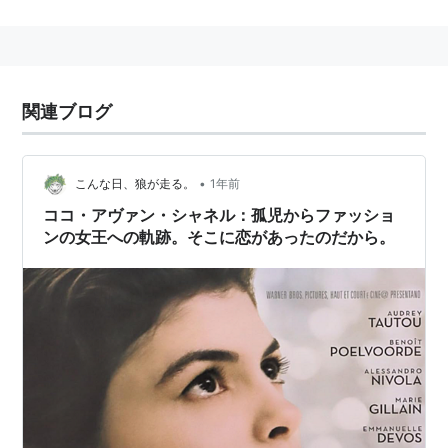
主な出演作品
エステサロン/ヴィーナス・ビューティ
（1999/仏）
月夜の恋占い
（2001）
ミシェル
（2001）
関連ブログ
アメリ
（2001/仏）
愛してる、愛してない…
（2002/仏）
•
こんな日、狼が走る。
1年前
堕天使のパスポート
（2002/英）
ココ・アヴァン・シャネル：孤児からファッショ
スパニッシュ・アパートメント
（2002）
ンの女王への軌跡。そこに恋があったのだから。
巴里の恋愛協奏曲
（2003/仏）
ロング・エンゲージメント
（2004/仏・米）
ダ・ヴィンチ・コード
（2006）
ココ・アヴァン・シャネル
（2009）