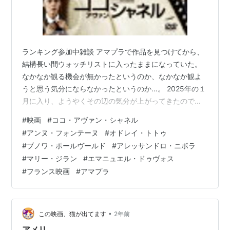
ランキング参加中雑談 アマプラで作品を見つけてから、
結構長い間ウォッチリストに入ったままになっていた。
なかなか観る機会が無かったというのか、なかなか観よ
うと思う気分にならなかったというのか…。 2025年の１
月に入り、ようやくその辺の気分が上がってきたので、
週末に２晩かけて鑑賞させていただいた。監督はアン
#
映画
#
ココ・アヴァン・シャネル
ヌ・フォンテーヌ。出演はオドレイ・トトゥ、ブノワ・
#
アンヌ・フォンテーヌ
#
オドレイ・トトゥ
ポールヴールド、アレッサンドロ・ニボラ、マリー・ジ
#
ブノワ・ポールヴールド
#
アレッサンドロ・ニボラ
ラン、エマニュエル・ドゥヴォス他。2009年９月に上映
#
マリー・ジラン
#
エマニュエル・ドゥヴォス
された110分のフランス映画です。 warnerbros.co.jp 以
#
フランス映画
#
アマプラ
下、あらすじ。（参照 ワーナー公式） 田舎のナイトクラ
ブからパリへ、…
•
この映画、猫が出てます
2年前
アメリ