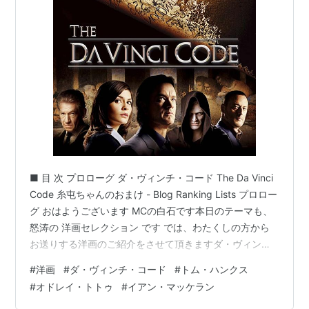
■ 目 次 プロローグ ダ・ヴィンチ・コード The Da Vinci
Code 糸屯ちゃんのおまけ - Blog Ranking Lists プロロー
グ おはようございます MCの白石です本日のテーマも、
怒涛の 洋画セレクション です では、わたくしの方から
お送りする洋画のご紹介をさせて頂きますダ・ヴィン
チ・コード The Da Vinci Code です！ それでは、皆さん
#
洋画
#
ダ・ヴィンチ・コード
#
トム・ハンクス
楽しんでってくださいね (✿╹◡╹)bワープ！！. . . .
#
オドレイ・トトゥ
#
イアン・マッケラン
．．．．．..........................................き、きえるぅぅ