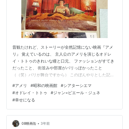
昔観たけれど、ストーリーが全然記憶にない映画『アメ
リ』 覚えているのは、 主人公のアメリを演じるオドレ
イ・トトゥのきれいな瞳と口元、 ファッションがすてき
だったこと、 街並みや部屋がパリっぽかったこと
（（笑）パリが舞台ですから） このぼんやりとした記憶
も当初のものでなく、後から入ってきた情報なのかもし
#
アメリ
#
昭和の映画館
#
シアターシエマ
れないのだけど……。話題の映画だったし、今まで紹介さ
#
オドレイ・トトゥ
#
ジャン=ピエール・ジュネ
れることもあったけど、 敢えてスルーして、この映画は
#
幸せになる
映画館で観る！と思っていました。 2023年年末、22年
経って（2001年11月日本公開） デジタルリマスター版で
リバイバル公開ということで、 ようやく映画館で観るこ
とができました。 この色合い…
•
08映画缶
3年前