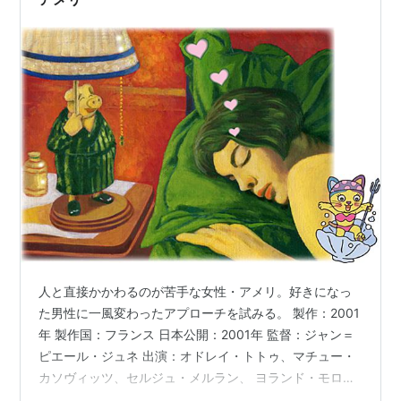
人と直接かかわるのが苦手な女性・アメリ。好きになっ
た男性に一風変わったアプローチを試みる。 製作：2001
年 製作国：フランス 日本公開：2001年 監督：ジャン＝
ピエール・ジュネ 出演：オドレイ・トトゥ、マチュー・
カソヴィッツ、セルジュ・メルラン、 ヨランド・モロ
ー、他 レイティング：一般（どの年齢の方でもご覧いた