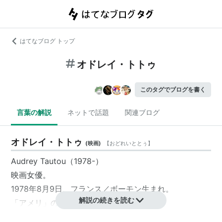
はてなブログ トップ
オドレイ・トトゥ
このタグでブログを書く
言葉の解説
ネットで話題
関連ブログ
オドレイ・トトゥ
(
映画
)
【
おどれいととぅ
】
Audrey Tautou（1978-）
映画女優。
1978年8月9日、フランス／ボーモン生まれ。
解説の続きを読む
「アメリ」の主演で、一躍脚光を浴びた。