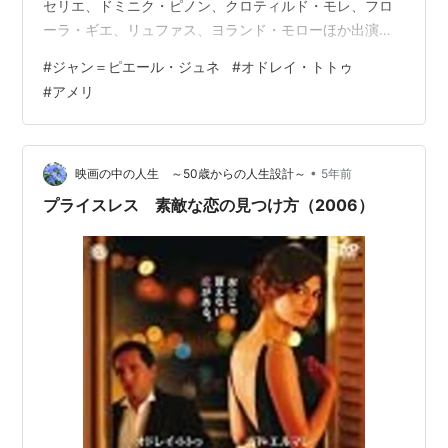
セリエ、ドミニク・ピノン、クロティルド・モレ、フロ
ーラ・ギエ、リュファス、ヨランド・モローほか出演の
『アメリ』。2001年作品。 www.youtube.com パリ・モ
#
ジャン＝ピエール・ジュネ
#
オドレイ・トトゥ
ンマルトルのカフェで働くアメリ（オドレイ・トトゥ）
#
アメリ
は、人と親密なコミュニケーションをとるのが苦手。そ
んな彼女はアパートでみつけた古い缶箱の中の他人の思
い出の品を持ち主に密かに返して喜ばれたのをきっかけ
に、人々にお節介な親切を始める。ある日、顔写真を撮
•
映画の中の人生 ～50歳からの人生設計～
5年前
る機械の前で出会った青年ニノ（マ…
プライスレス 素敵な恋の見つけ方（2006）