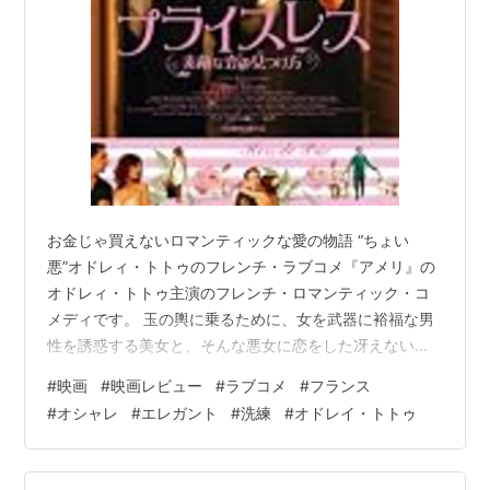
お金じゃ買えないロマンティックな愛の物語 “ちょい
悪”オドレィ・トトゥのフレンチ・ラブコメ『アメリ』の
オドレィ・トトゥ主演のフレンチ・ロマンティック・コ
メディです。 玉の輿に乗るために、女を武器に裕福な男
性を誘惑する美女と、そんな悪女に恋をした冴えないホ
テルのボーイの奇妙な恋の行方が描かれます。 *****
#
映画
#
映画レビュー
#
ラブコメ
#
フランス
【ストーリー】 フランス南西部の高級ホテル。年上の恋
#
オシャレ
#
エレガント
#
洗練
#
オドレイ・トトゥ
人と滞在していたイレーヌ（オドレィ・トトゥ）は、成
り行きでリッチな滞在客のふりをしたジャン（ガド・エ
ルマレ）と意気投合し、熱い一夜を過ごします。 しか