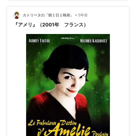
ぅ。。。(￣□￣ *)(￣□:;.:... (…
•
カトリーヌの「朝１日１映画」
5年前
『アメリ』（2001年 フランス）