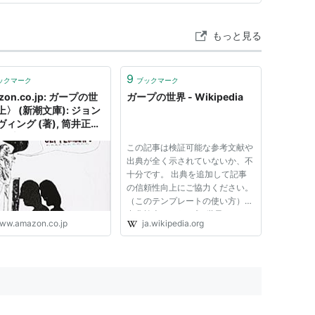
もっと見る
9
ックマーク
ブックマーク
zon.co.jp: ガープの世
ガープの世界 - Wikipedia
〉 (新潮文庫): ジョン
ィング (著), 筒井正明
): 本
この記事は検証可能な参考文献や
出典が全く示されていないか、不
十分です。 出典を追加して記事
の信頼性向上にご協力ください。
（このテンプレートの使い方）
出典検索?: "ガープの世界" – ニュ
ww.amazon.co.jp
ja.wikipedia.org
ース · 書籍 · スカラー · CiNii · J-
STAGE · NDL · dlib.jp · ジャパン
サーチ · TWL (2016年1月) 『ガー
プの世界』（ガープ...