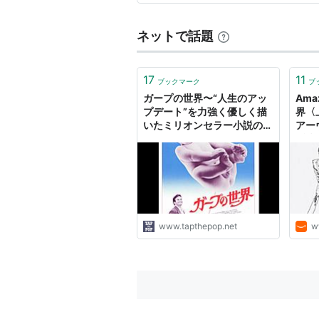
ネットで話題
17
11
ブックマーク
ブ
ガープの世界〜“人生のアッ
Ama
プデート”を力強く優しく描
界〈上
いたミリオンセラー小説の映
アーヴ
画化｜TAP the SCENE｜
(翻訳
TAP the POP
www.tapthepop.net
w