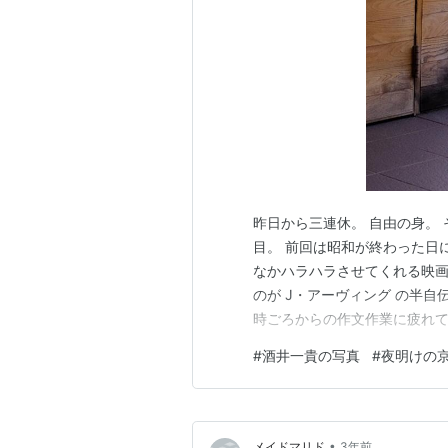
昨日から三連休。 自由の身。
目。 前回は昭和が終わった日
なかハラハラさせてくれる映画
のが J・アーヴィング の半自
時ごろからの作文作業に疲れて
真を撮った。 それが今日upし
#
酒井一貴の写真
#
夜明けの
作文作業をした。 この三連休
中。 僕は観てません。
•
メイドマリド
3年前