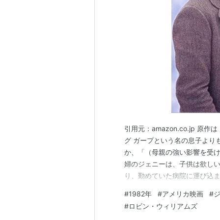
の出世作ともなった秀作であ
DVD：
ASIN:B00007HS83
137分、ビスタサイズ
引用元：amazon.co.jp
グ ガープという名の息子より
か、「（母親の強い影響を受け
婦のジェニーは、子供は欲し
り、勤めていた病院に運び込
む 成長したガープは、所属し
#
1982年
#
アメリカ映画
#
が小説家と結婚する夢を持っ
#
ロビン・ウィリアムズ
思う」とジェニーに告げると、