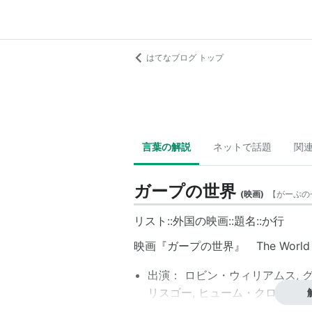
はてなブログ トップ
言葉の解説
ネットで話題
関
ガープの世界
(
映画
)
【
がーぷの
リスト::外国の映画::題名::か行
映画『ガープの世界』 The World A
出演：
ロビン・ウィリアムス
,
リスゴー
,
ヒューム・クローニン
ダ・プラマー
,
ジェニー・ライト