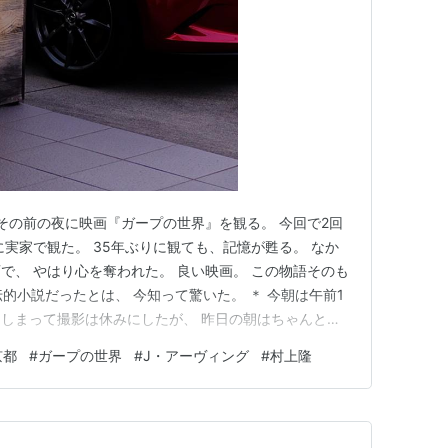
 その前の夜に映画『ガープの世界』を観る。 今回で2回
に実家で観た。 35年ぶりに観ても、記憶が甦る。 なか
で、 やはり心を奪われた。 良い映画。 この物語そのも
伝的小説だったとは、 今知って驚いた。 ＊ 今朝は午前1
しまって撮影は休みにしたが、 昨日の朝はちゃんと写
た写真。 午後はレコードを流しながら、 ひたすら家で
京都
#
ガープの世界
#
J・アーヴィング
#
村上隆
の間に何とかせねば。 ↓「何じゃこりゃ〜」 現在、撤去