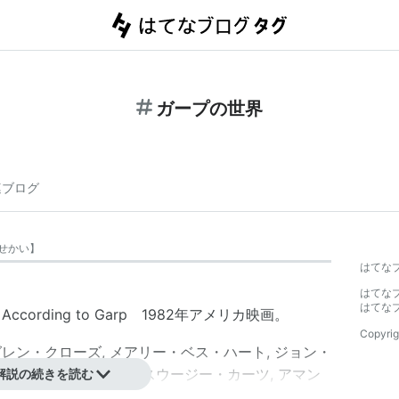
ガープの世界
連ブログ
せかい
】
はてな
はてな
はてな
ccording to Garp 1982年アメリカ映画。
Copyrig
グレン・クローズ
,
メアリー・ベス・ハート
,
ジョン・
,
ジェシカ・タンディ
,
スウージー・カーツ
,
アマン
解説の続きを読む
その他