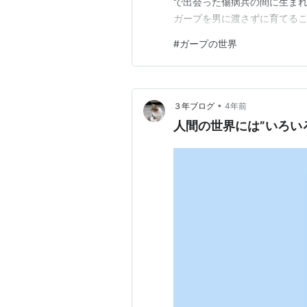
で出会った傷病兵の間に生ま
ガープを男に渡さずに育てる
で伸び伸びと育っていく。 ガ
#
ガープの世界
る。ヘレンはガープの純粋な
ーはガープとヘレンの恋を認め
•
３年ブログ
4年前
人間の世界には”いろい