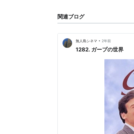
監督：
ジョージ・ロイ・ヒル
関連ブログ
製作： ジョージ・ロイ・ヒル
脚本： スティーブ・テシック
原作：
ジョン・アーヴィング
（
•
無人島シネマ
2年前
内容紹介
1282. ガープの世界
第二次世界大戦中、男に支配
れぬ瀕死の兵士の腰にまたが
ち、母と息子はニューヨーク
ーはウーマンリブ運動の指導
ジョン・アーヴィングの原作
画化したヒューマンドラマで
肉をちりばめながら、さまざ
の連続ながら、あくまでさわ
だした。母役のグレン・クロ