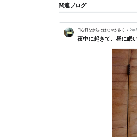
関連ブログ
•
日な日な余波ははなやか歩く
2年
夜中に起きて、昼に眠