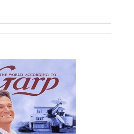
『ガープの世界』新潮文庫）
されることを嫌う看護婦のジェニーは、名も知
って、私生児ガープを生んだ。やがて時が経
へ出る。ガープは小説家として活躍し、ジェニ
者にまつりあげられていく。
を、名匠ジョージ・ロイ・ヒル監督が巧みに映
ある。戦後を生き抜く母と子の姿を通して、皮
まな社会的世相を描いていく。シニカルな内容
やかな描写に徹しきることで、人間賛歌を醸し
ーズ、そしてガープ役のロビン・ウィリアムス