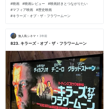
ですが、内容は面白かったです。まあ本音としては長く
#
映画
#
映画レビュー
#
映画好きとつながりたい
感じたのも事実ですけど。なにせ尺が3時間半ですから
#
マフィア映画
#
歴史映画
ね！ 【ネタバレなし】
#
キラーズ・オブ・ザ・フラワームーン
•
無人島シネマ
3年前
823. キラーズ・オブ・ザ・フラワームーン