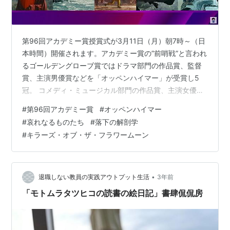
第96回アカデミー賞授賞式が3月11日（月）朝7時～（日
本時間）開催されます。アカデミー賞の”前哨戦”と言われ
るゴールデングローブ賞ではドラマ部門の作品賞、監督
賞、主演男優賞などを「オッペンハイマー」が受賞し5
冠。 コメディ・ミュージカル部門の作品賞、主演女優賞
は「哀れなるものたち」が受賞。 「オッペンハイマー」
#
第96回アカデミー賞
#
オッペンハイマー
が席巻するのか…？ 日本映画では①国際長編映画賞
#
哀れなるものたち
#
落下の解剖学
「PERFECT DAYS」②長編アニメ映画賞「君たちはどう
#
キラーズ・オブ・ザ・フラワームーン
生きるか」③視覚効果賞「ゴジラ‐1.0」の3作品の行方が
大いに気になります。 アカデミー賞作品賞候補の10作品
fpdの予想は以下の通りです。本命：◎ 対抗：◉ （本命
で的中＝5…
•
退職しない教員の実践アウトプット生活
3年前
「モトムラタツヒコの読書の絵日記」書肆侃侃房