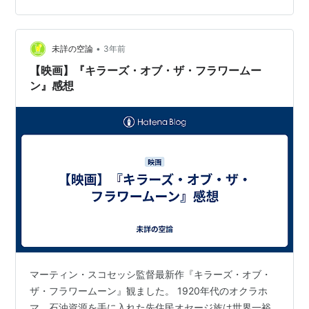
叔父で今作における黒幕的存在であるウィリアム・ヘイ
ル（ロバート・デ・ニーロ）を筆頭とする白人男性たち
は終始他者（というかアメリカ先住民）らの死を石油の
•
未詳の空論
3年前
受益権や資産の移動としか捉えておらず、とにかく…
【映画】『キラーズ・オブ・ザ・フラワームー
ン』感想
マーティン・スコセッシ監督最新作『キラーズ・オブ・
ザ・フラワームーン』観ました。 1920年代のオクラホ
マ、石油資源を手に入れた先住民オセージ族は世界一裕