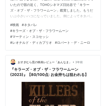
いたので宿の近く、TOHOシネマズ日比谷で「キラー
ズ・オブ・ザ・フラワームーン」鑑賞しました。もうだ
いぶ小さいハコになっていました。例によってネタバレ
を含みまする。 一言でいうと、めちゃくちゃ胸くその悪
#
映画
#
ネタバレ
い話ですね。昔の西部劇に出てくるような悪いボスが君
#
キラーズ・オブ・ザ・フラワームーン
臨している町って感じの。 ルーツの土地を追われてオク
#
マーティン・スコセッシ
ラホマにやってきたオセージ族の人々は、その土地で原
#
レオナルド・ディカプリオ
#
ロバート・デ・ニーロ
油を掘り当てる。全員を共同権利者としたことによって
一族全てがリッチな一族に。その利権を狙って白人たち
が陰に陽に工作を行っている。その土地の有力者がヘ…
•
おすぎむら昆の映画レビュー「あんなま」
3年前
『キラーズ・オブ・ザ・フラワームーン
(2023)』【80/100点: お金持ちは狙われる】