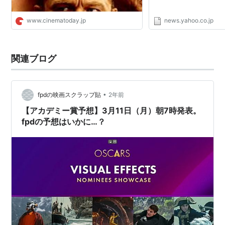
www.cinematoday.jp
news.yahoo.co.jp
関連ブログ
•
fpdの映画スクラップ貼
2年前
【アカデミー賞予想】3月11日（月）朝7時発表。
fpdの予想はいかに…？