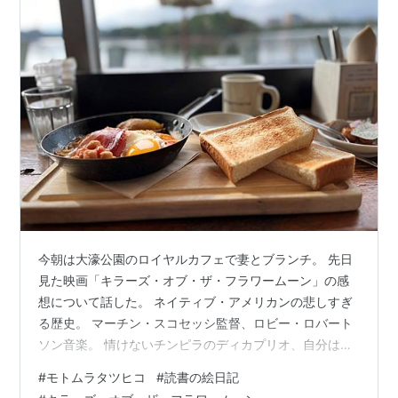
今朝は大濠公園のロイヤルカフェで妻とブランチ。 先日
見た映画「キラーズ・オブ・ザ・フラワームーン」の感
想について話した。 ネイティブ・アメリカンの悲しすぎ
る歴史。 マーチン・スコセッシ監督、ロビー・ロバート
ソン音楽。 情けないチンピラのディカプリオ、自分はい
いことをしていると信じている極悪人のロバート・デニ
#
モトムラタツヒコ
#
読書の絵日記
ーロ。悪い奴なのにどこか憎めない人間たち。こんな奴