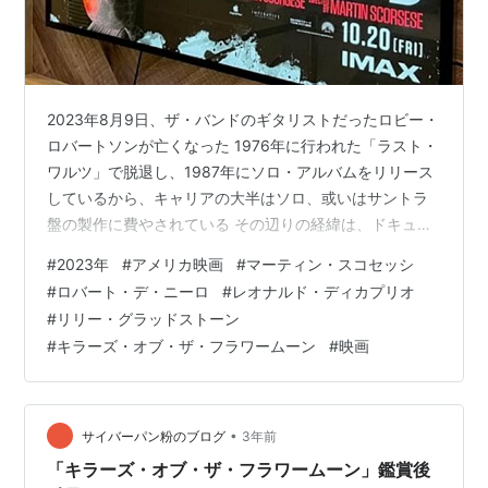
2023年8月9日、ザ・バンドのギタリストだったロビー・
ロバートソンが亡くなった 1976年に行われた「ラスト・
ワルツ」で脱退し、1987年にソロ・アルバムをリリース
しているから、キャリアの大半はソロ、或いはサントラ
盤の製作に費やされている その辺りの経緯は、ドキュメ
ンタリー映画「ザ・バンド かつて僕らは兄弟だった」で
#
2023年
#
アメリカ映画
#
マーティン・スコセッシ
うかがうことが出来る それでも、多くの人にとっては
#
ロバート・デ・ニーロ
#
レオナルド・ディカプリオ
「元ザ・バンドの」という表現がシックリ来るのだろう
#
リリー・グラッドストーン
し、人を例える時に往々にしてそういうものだろう ザ・
#
キラーズ・オブ・ザ・フラワームーン
#
映画
バンドの中でも、ヴォーカルも出来るギタリストとい
う、普通なら最もスポットライトを浴びる役割を担いな
がらも、ヴォーカルもギター演奏…
•
サイバーパン粉のブログ
3年前
「キラーズ・オブ・ザ・フラワームーン」鑑賞後