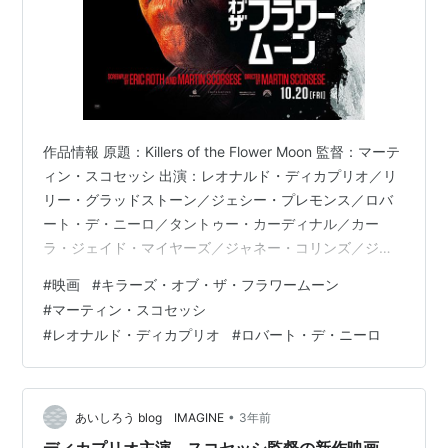
作品情報 原題：Killers of the Flower Moon 監督：マーテ
ィン・スコセッシ 出演：レオナルド・ディカプリオ／リ
リー・グラッドストーン／ジェシー・プレモンス／ロバ
ート・デ・ニーロ／タントゥー・カーディナル／カー
ラ・ジェイド・マイヤーズ／ジャネー・コリンズ／ジリ
アン・ディオン／ウィリアム・ベルー／ルイス・キャン
#
映画
#
キラーズ・オブ・ザ・フラワームーン
セルミ／タタンカ・ミーンズ／スタージル・シンプソン
#
マーティン・スコセッシ
／ジョン・リスゴー／ブレンダン・フレイザー 制作国：
#
レオナルド・ディカプリオ
#
ロバート・デ・ニーロ
アメリカ 上映時間：206分 配給：東和ピクチャーズ 年齢
制限：PG12 あらすじ 1920年代、オクラホマ州オセージ
郡。先住民のオセージ族は、石油の発掘により一夜に…
•
あいしろう blog IMAGINE
3年前