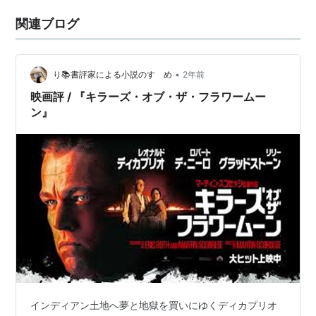
関連ブログ
•
り📚書評家による小説のすゝめ
2年前
映画評 / 『キラーズ・オブ・ザ・フラワームー
ン』
インディアン土地へ夢と地獄を買いにゆくディカプリオ