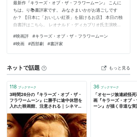
最新作『キラーズ・オブ・ザ・フラワームーン』 こんに
ちは。り📚書評家です。 みなさまいかがお過ごしです
か？ 【日本に「おいしい紅茶」を届けるお店】 本日の独
自書評はこちら。 レオナルド・ディカプリオ氏主演映画
の最新作である『キラーズ・オブ・ザ・フラワームー
#
映画評
#
キラーズ・オブ・ザ・フラワームーン
ン』をレビューします。 映画館の大画面で見るとものす
#
映画
#
西部劇
#
書評家
ごい迫力だった『キラーズ・オブ・ザ・フラワームー
ン』。 動画配信サイトでも視聴が可能になってきていま
す。 ぜひチェックしていただけますと嬉しいです。 レオ
ネットで話題
もっと見る
ナルド・ディカプリオが演じる底辺男 映画『キラーズ・
オブ・ザ・フラワームーン』の主人公ア…
118
36
ブックマーク
ブックマーク
3時間26分の『キラーズ・オブ・ザ・
「オセージ族連続怪死
フラワームーン』に勝手に途中休憩を
画『キラーズ・オブ・
入れた映画館、注意される｜シネマト
ーン』が描く非道な実
ゥデイ
ジオグラフィック日本版）
ュース