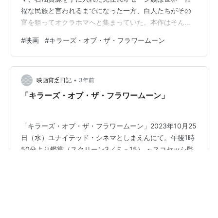
福な民族と言われるまでになった一方、白人たちがその
富を狙ってオクラホマへと集まっていた。本作はそんな
時期に実際に起きたオセージ族の連続殺人事件を描く。
#
映画
#
キラーズ・オブ・ザ・フラワームーン
出演はレオナルド・ディカプリオ、リリー・グラッドス
トーン、ロバート・デ・ニーロら。 前作『アイリッシュ
マン』に引き続き約3時間半の超大作で、観てる間も正直
•
「長いな」と感じる瞬間はありました。しかし退屈だっ
映画貧乏日記
3年前
たかと言えばそんなことは全くなく、終盤にかけてどん
「キラーズ・オブ・ザ・フラワームーン」
どん引き込まれ、終わってしまえばあっという…