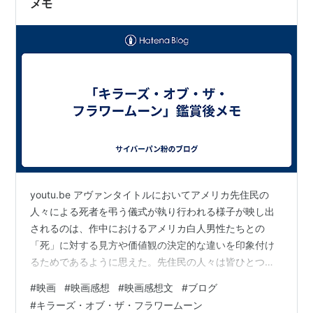
メモ
youtu.be アヴァンタイトルにおいてアメリカ先住民の
人々による死者を弔う儀式が執り行われる様子が映し出
されるのは、作中におけるアメリカ白人男性たちとの
「死」に対する見方や価値観の決定的な違いを印象付け
るためであるように思えた。先住民の人々は皆ひとつの
死に対する悲しみを時間をかけて分かち合うよう感覚を
#
映画
#
映画感想
#
映画感想文
#
ブログ
持つ者たちとして描かれるが、主人公であるアーネス
#
キラーズ・オブ・ザ・フラワームーン
ト・バークハート（レオナルド・ディカプリオ）や彼の