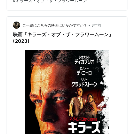
#
キラーズ・オブ・ザ・フラワームーン
いるよねえ。 マイノリティをめぐる状況は100年前と何
も変わっていない。 ザ・バンドの名ギタリストであるロ
ビー・ロバートソンの遺作となったこの映画。 ネイティ
ブ・アメリカンの血を受け継ぐロビーの最後がこの作品
•
ご一緒にこちらの映画はいかがですか？
3年前
であったことは運命だろうか。 香椎…
映画「キラーズ・オブ・ザ・フラワームーン」
(2023)