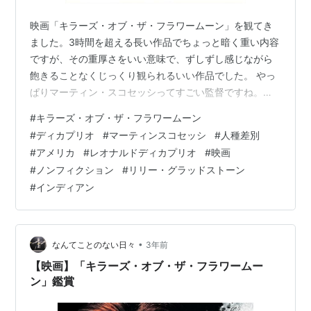
映画「キラーズ・オブ・ザ・フラワームーン」を観てき
ました。3時間を超える長い作品でちょっと暗く重い内容
ですが、その重厚さをいい意味で、ずしずし感じながら
飽きることなくじっくり観られるいい作品でした。 やっ
ぱりマーティン・スコセッシってすごい監督ですね。レ
オナルド・ディカプリオが主演ですが、彼は制作にも名
#
キラーズ・オブ・ザ・フラワームーン
を連ねています。単なる明るい作品ではなくこのような
#
ディカプリオ
#
マーティンスコセッシ
#
人種差別
重厚な作品を手掛けるのは素晴らしいことだと思いま
#
アメリカ
#
レオナルドディカプリオ
#
映画
す。 ケリー・ドーバー キラーズ・オブ・ザ・フラワー・
#
ノンフィクション
#
リリー・グラッドストーン
ムーン 映画ポスター #1 クールな壁装飾 アートプリント
#
インディアン
ポスター 部屋の美しさ マットキャンバスポスター フレ
ームレスギフト 11 x 17イ…
•
なんてことのない日々
3年前
【映画】「キラーズ・オブ・ザ・フラワームー
ン」鑑賞