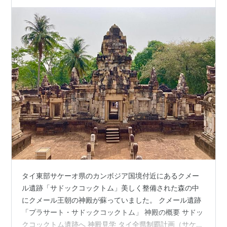
タイ東部サケーオ県のカンボジア国境付近にあるクメー
ル遺跡「サドックコックトム」美しく整備された森の中
にクメール王朝の神殿が蘇っていました。 クメール遺跡
「プラサート・サドックコックトム」 神殿の概要 サドッ
クコックトム遺跡へ 神殿見学 タイ全県制覇計画（サケー