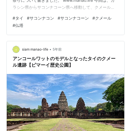
祭りについて書きました。 www.manao.life 今回は、カ
ラシン県からサコンナコーン県へ移動して、クメール様
式の仏塔が残るプラタート・ナーラーイ・チェンウェン
#
タイ
#
サコンナコン
#
サコンナコーン
#
クメール
寺院へと向かった道中のようすをお届けします。 ※サコ
#
仏塔
ンナコーンはサコンナコンと表記されたりもしますが、
ここではサコンナコーンとします。 カラシンのバスター
ミナルを下見に 朝ご飯はジョーク（お粥） 黒い仏像（ワ
ット・クラーン） カラシンからサコンナコーンへ チェッ
•
siam manao-life
5年前
クイン＆激辛麺 クメー…
アンコールワットのモデルとなったタイのクメー
ル遺跡【ピマーイ歴史公園】