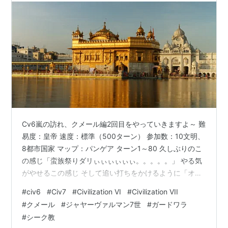
Cv6嵐の訪れ、クメール編2回目をやっていきますよ～ 難
易度：皇帝 速度：標準（500ターン） 参加数：10文明、
8都市国家 マップ：パンゲア ターン1～80 久しぶりのこ
の感じ「蛮族祭りダリぃぃぃぃぃぃ。。。。。」 やる気
がやせるこの感じ そして追い打ちをかけるように「オー
ストラリアからの奇襲・宣戦布告」で攻められて ダルり
#
civ6
#
Civ7
#
Civilization VI
#
Civilization VII
ぃぃぃぃぃぃぃぃ二乗はダルさ界では天文学的数字にな
#
クメール
#
ジャヤーヴァルマン7世
#
ガードワラ
ります。。 それはそれとして… 「弓兵強い」 結局弓兵強
#
シーク教
かった civ6は別名「弓兵ゲー」 弓兵が強すぎてそれ一択