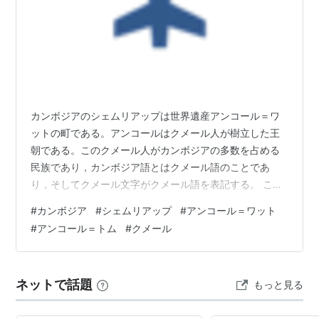
カンボジアのシェムリアップは世界遺産アンコール＝ワ
ットの町である。アンコールはクメール人が樹立した王
朝である。このクメール人がカンボジアの多数を占める
民族であり，カンボジア語とはクメール語のことであ
り，そしてクメール文字がクメール語を表記する。 この
クメール人が東南アジアで最初の国を建てた。中国の歴
#
カンボジア
#
シェムリアップ
#
アンコール＝ワット
史書には「扶南」と記録されている。クメール語では
#
アンコール＝トム
#
クメール
「プナン(プナム)」と発音した。「丘(山)」を意味し，現
在の首都プノンペンも「ペンの丘」の意味である。扶南
は現在のカンボジアよりは南寄りに広がっており，現在
ネットで話題
もっと見る
のベトナムのメコンデルタやタイのチャオプラヤデルタ
をもその支配地域としていた。このことから水上交…