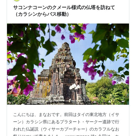
で、18歳以上の入館料金は$10です。少し古い情報だ
サコンナコーンのクメール様式の仏塔を訪ねて
と、入館料が安く表示されてい…
（カラシンからバス移動）
こんにちは、まなおです。前回はタイの東北地方（イサ
ーン）カラシン県にあるプラタート・ヤークー遺跡で行
われた仏誕説（ウィサーカブーチャー）のカラフルなお