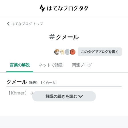
はてなブログ トップ
クメール
このタグでブログを書く
言葉の解説
ネットで話題
関連ブログ
クメール
(
地理
)
【
くめーる
】
【Khmer】→カンボジア
解説の続きを読む