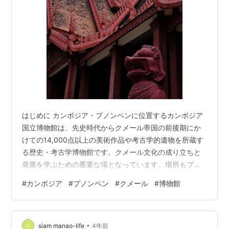
はじめに カンボジア・プノンペンに位置するカンボジア
国立博物館は、先史時代からクメール帝国の前後期にか
けての14,000点以上の美術作品や考古学的遺物を所蔵す
る歴史・考古学博物館です。クメール文化の成り立ちと
発展を学ぶための重要な場となっています。場所もプノ
ンペンの中心地にあり非常にアクセスの良い場所です。
#
カンボジア
#
プノンペン
#
クメール
#
博物館
派手さはありませんが、静かにクメールな空気の中に身
をうずめるのに良い場所です！ カンボジア国立博物館 カ
ンボジア国立博物館は、プノンペンの中心部、王宮の隣
•
に位置しています。開館時間は毎日8:00から17:00まで
siam manao-life
4年前