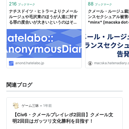
216
88
ブックマーク
ブックマーク
ナチスドイツ・ヒトラーよりクメール
クメール・ルージュ裁
ルージュや毛沢東のほうが人道に対す
ンスセクシュアル被害者
る罪の度合いが大きいというのはその
*minx* [macska dot o
通り
anond.hatelabo.jp
macska.hatenadiary.
関連ブログ
•
ゲーム三昧
1年前
【Civ6・クメールプレイレポ2回目】クメール文
明2回目はガッツリ文化勝利を目指す！