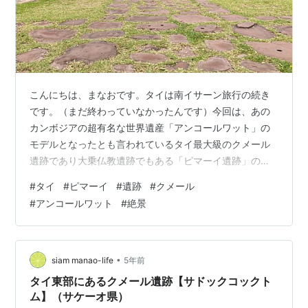
こんにちは、まなおです。タイは南イサーン旅行の続き
です。（まだ終わっていなかったんです）今回は、あの
カンボジアの超有名な世界遺産「アンコールワット」の
モデルとなったとも言われているタイ最大級のクメール
遺跡であり大乗仏教遺跡でもある「ピマーイ遺跡」のお
話です。 ピマーイ遺跡について ピマーイパラダイスホテ
#
タイ
#
ピマーイ
#
遺跡
#
クメール
ル しんみり晩ごはん 朝のピマーイ遺跡は最高 ホテルで
#
アンコールワット
#
絶景
朝ごはん ピマーイ遺跡について ピマーイ歴史公園
（อุทยานประวัติศาสตร์พิมาย）は、ナコーンラーチャシー
マー県（コラート）のピマーイ郡にあるクメール遺跡を
中心とした歴史公園です。11世紀から12世紀にかけてヒ
•
siam manao-life
5年前
ンドゥー教寺院…
タイ東部にあるクメール遺跡【サドックコックト
ム】（サケーオ県）