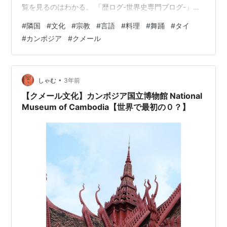
覧を見るのはわかる。 「歴ログ-世界史専門ブログ-」と
いう、尾登雄平さんという方のブログである。 世界史と
#
隣国
#
文化
#
宗教
#
言語
#
料理
#
舞踊
#
タイ
はなっているが、教科書には出てこないような話題が、
#
カンボジア
#
クメール
変わった切り口で取り上げられている。 2014年にブログ
が始まって、世界の全てではないが、ほとんどと言って
もいいくらい、さまざまな国が取り上げられている。 知
らなかったということがほとんどで、私にとっては読ん
•
しゃむ
3年前
で得するブログだ。 今回は、こん…
【クメール文化】カンボジア国立博物館 National
Museum of Cambodia【世界で最初の０？】