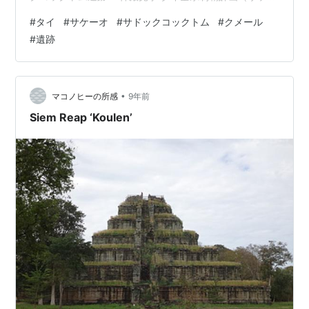
オ県追加） クメール遺跡「プラサート・サドックコック
#
タイ
#
サケーオ
#
サドックコックトム
#
クメール
トム」 サケーオ県の東、ほぼカンボジアとの国境に位置
#
遺跡
する場所に「プラサート・サドックコックトム」
（ปราสาทสด๊กก๊อกธม）というクメール遺跡があります。
（サドックコークトムと表記されることも）タイ国政府
観光局公式サイトの説明では、 タイ東部サケーオ県に位
•
マコノヒーの所感
9年前
置するヒンドゥー遺跡。サ…
Siem Reap ‘Koulen’