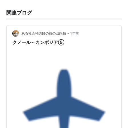
関連ブログ
•
ある社会科講師の旅の回想録
1年前
クメール～カンボジア⑤