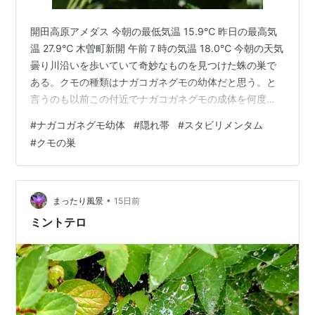
開田高原アメダス 今朝の最低気温 15.9℃ 昨日の最高気
温 27.9℃ 木曽町新開 午前７時の気温 18.0℃ 今朝の天気
曇り川沿いを歩いていて奇妙なものを見つけた蛛の巣で
ある。クモの種類はナガコガネグモの幼体だと思う。と
言うのも以前この付近でナガコガネグモの成体を何度も
見たことがあるからだ。それにしてもこの真ん中の白い
#
ナガコガネグモ幼体
#
隠れ帯
#
スタビリメンタム
芸術的な模様は何なんだ？！ 以前にX型の白い模様を見
#
クモの巣
たことがあるような気がするが・・・。家に帰ってこの
白い模様のことを調べてみた。隠れ帯とか白帯と呼ばれ
るそうだ英名はスタビリメンタム。 なぜこんなものを作
るのだろう？いろいろな説があるようでカモフラージュ
•
まったり風景
15日前
体を大きく見せる巣の…
ミントテロ