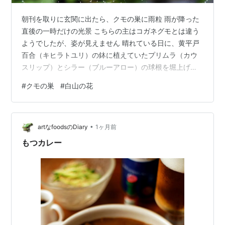
朝刊を取りに玄関に出たら、クモの巣に雨粒 雨が降った
直後の一時だけの光景 こちらの主はコガネグモとは違う
ようでしたが、姿が見えません 晴れている日に、黄平戸
百合（キヒラトユリ）の鉢に植えていたプリムラ（カウ
スリップ）とシラー（ブルーアロー）の球根を堀上げま
した ユリの球根に触れないよう掘り上げるのは神経を使
#
クモの巣
#
白山の花
いました カウスリップは根が深く10㎝くらいあります
が、それでも地植えだと夏の間に蒸れて枯れてしまうの
です ブルーアローは今年は花芽がなく残念でした、球根
•
は2つに増えていましたが小さいので来年も花が咲くかど
artなfoodsのDiary
1ヶ月前
うかはわかりませんオーソサイド消毒液に浸したのち乾
もつカレー
燥させてピートモスを入れた紙袋に保管…