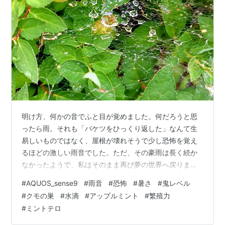
明け方、何かの音でふと目が覚めました。何だろうと思
ったら雨。それも「バケツをひっくり返した」なんて生
易しいものではなく、屋根が壊れそうで少し恐怖を覚え
るほどの激しい雨音でした。ただ、その豪雨は長く続か
なかったようで、私はそのまま再び夢の世界へ戻りまし
た。 朝、ゴミ出しに行った際に叢を見たら、写真のとお
#
AQUOS_sense9
#
雨音
#
恐怖
#
暑さ
#
鬼レベル
りクモの巣が水滴をきれいにキャッチしていました。こ
#
クモの巣
#
水滴
#
アップルミント
#
繁殖力
れで少しは涼しくなってくれれば良いのですが、暑さは
#
ミントテロ
まったく動じず、相変わらず鬼のような暑さです。 下の
花は、クモの巣を撮影している時に見つけたもの。AIに