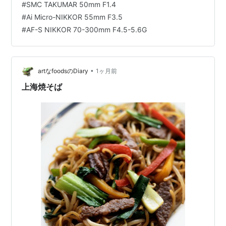
#
SMC TAKUMAR 50mm F1.4
と赤缶カレールウいちどだけその焼鳥店にお邪魔して
#
Ai Micro-NIKKOR 55mm F3.5
『もつカレー』をいただいたことがありましたけれど、
#
AF-S NIKKOR 70-300mm F4.5-5.6G
テメーで作ってみるのはこれが初めてです。 そう云えば
何度かノーマルな「もつ煮込み」は調理したことがあり
ますが、豚もつの下処理やしっ…
•
artなfoodsのDiary
1ヶ月前
上海焼そば