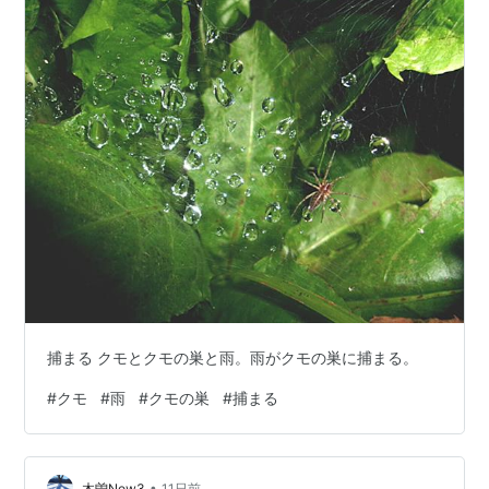
捕まる クモとクモの巣と雨。雨がクモの巣に捕まる。
#
クモ
#
雨
#
クモの巣
#
捕まる
•
木曽Now3
11日前