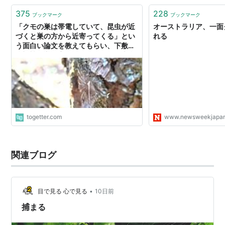
375
228
ブックマーク
ブックマーク
「クモの巣は帯電していて、昆虫が近
オーストラリア、一面
づくと巣の方から近寄ってくる」とい
れる
う面白い論文を教えてもらい、下敷き
で蜘蛛の巣を変形させに行ったら本当
だった
togetter.com
www.newsweekjapan
関連ブログ
•
目で見る 心で見る
10日前
捕まる