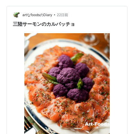
聞いたところ「アップルミント（マルバハッカ）」との
ことでした。新潟県内には「はっか糖」というお…
•
artなfoodsのDiary
22日前
三陸サーモンのカルパッチョ