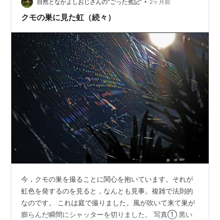
ただいてみましたが、やはりその甘さは…
•
自然となかよしおじさんの“ごった煮記”
2ヶ月前
クモの巣に見た虹（続々）
今，クモの巣を撮ることに関心を抱いています。それが
虹色を発するのを見ると，なんとも見事。複雑で法則的
なのです。 これは庭で撮りました。風が吹いて来て巣が
膨らんだ瞬間にシャッターを切りました。 写真① 黒い