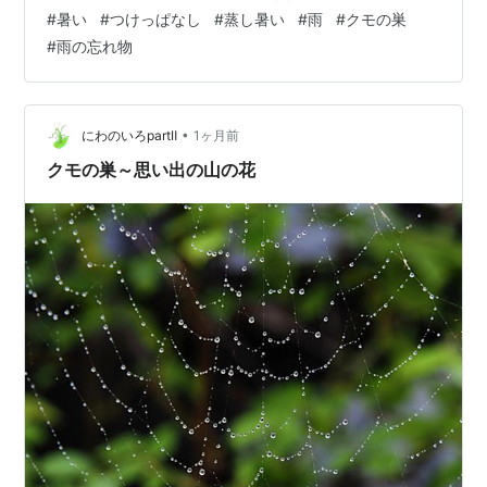
たことになります。 外は蒸し暑く、エアコンなしでは間
#
暑い
#
つけっぱなし
#
蒸し暑い
#
雨
#
クモの巣
違いなく熱中症になりそうな気候でした。ところが朝、
#
雨の忘れ物
地面を見ると濡れていてびっくり。天気アプリを確認し
たら、どうやら早朝に3時間ほど雨が降ったようです。
その「朝の雨の名残り」が、クモの巣に小さな水滴とな
って残っていて、とても印象的な景色でした…
•
にわのいろpartⅡ
1ヶ月前
クモの巣～思い出の山の花