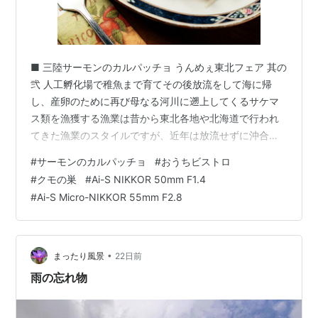
■ 三陸サーモンのカルパッチョ うんめぇ東北フェア 其の
弐 人工孵化場で稚魚まで育てその後放流をして海に帰
し、産卵のために再び母なる河川に遡上してくるサケマ
ス類を漁獲する漁業は昔から東北各地や北海道で行われ
てきた漁業のスタイルですが、近年は放流せずに沖合の
生け簀で成魚になるまで飼育し、程よい大きさと脂乗り
#
サーモンのカルパッチョ
#
おうちビストロ
になってから出荷するブランド銀鮭も大きな柱に成長し
#
クモの巣
#
Ai-S NIKKOR 50mm F1.4
ています。 折しもその養殖銀鮭の旬は初夏から七月にか
#
Ai-S Micro-NIKKOR 55mm F2.8
けての今なのでありまして、ちょうど「うんめぇ東北フ
ェア」にズバリのタイミングで供給されるわけです。店
内のシマには切身や刺身と並んでリッパな柵も用意さ
れ、夫々のご家庭で調理されるのを待っているわ…
•
まったり風景
22日前
雨の忘れ物