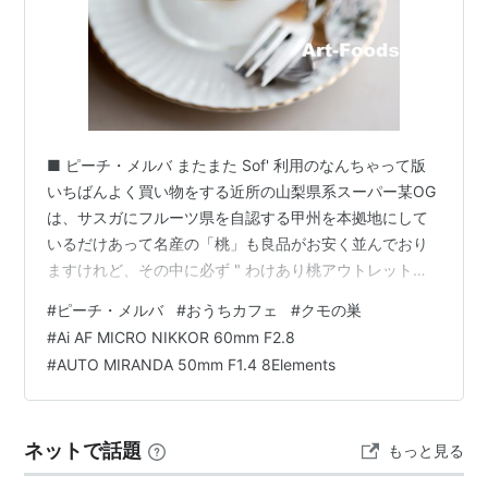
■ ピーチ・メルバ またまた Sof' 利用のなんちゃって版
いちばんよく買い物をする近所の山梨県系スーパー某OG
は、サスガにフルーツ県を自認する甲州を本拠地にして
いるだけあって名産の「桃」も良品がお安く並んでおり
ますけれど、その中に必ず " わけあり桃アウトレットの
ハコ売り " がありまして、高価でなかなかテの出しづら
#
ピーチ・メルバ
#
おうちカフェ
#
クモの巣
い桃をお手軽な価格でいただけるのは非常に有難いこと
#
Ai AF MICRO NIKKOR 60mm F2.8
なのですな。 今回もその第二弾が店頭に運び込まれてお
#
AUTO MIRANDA 50mm F1.4 8Elements
りまして、さんざん喰ったからもういいや…と思ってい
た桃をまたまた煩悩のままに欲してしまったエロおやぢ
であります。 わけあり桃アウトレットと Sof' 夏バージョ
ネットで話題
もっと見る
ン前回は６玉で￥…