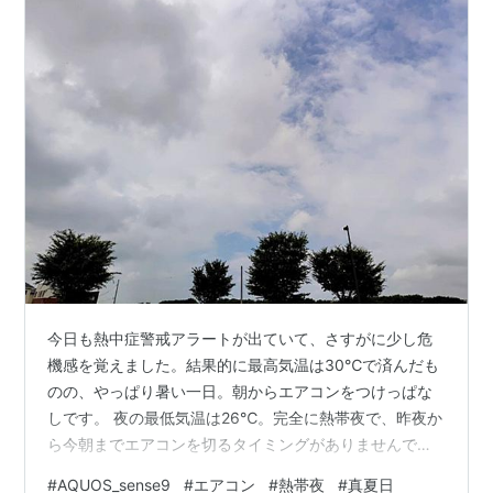
今日も熱中症警戒アラートが出ていて、さすがに少し危
機感を覚えました。結果的に最高気温は30℃で済んだも
のの、やっぱり暑い一日。朝からエアコンをつけっぱな
しです。 夜の最低気温は26℃。完全に熱帯夜で、昨夜か
ら今朝までエアコンを切るタイミングがありませんでし
た。通算すると、今日は一日中エアコンのお世話になっ
#
AQUOS_sense9
#
エアコン
#
熱帯夜
#
真夏日