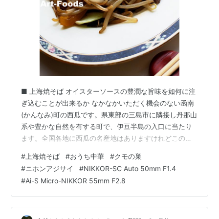
■ 上海焼そば オイスターソースの豊潤な旨味を如何に注
ぎ込むことが出来るか なかなかいただく機会のない函南
(かんなみ)町の西瓜です。県東部の三島市に隣接し丹那山
系や豊かな自然を有する町で、伊豆半島の入口に当たり
ます。全国各地に西瓜の名産地はありますけれどこの函
南町もそのひとつで、殊に平井地区では昔からその栽培
#
上海焼そば
#
おうち中華
#
クモの巣
が盛んで「平井の西瓜」としてブランドを確立している
#
ニホンアジサイ
#
NIKKOR-SC Auto 50mm F1.4
のですよ。 函南平井西瓜フツーの西瓜に比べお値段は三
#
Ai-S Micro-NIKKOR 55mm F2.8
割ほど高めですが、糖度が12度って特筆すべき値ですよ
ね。この日は購入してきたばかりでしたので先ずは冷蔵
庫でじっくり冷してから楽しむことにします。（翌日い