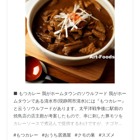
■ もつカレー 我がホームタウンのソウルフード 我がホー
ムタウンである清水市(現静岡市清水)には『もつカレー』
と云うソウルフードがあります。太平洋戦争後に駅前の
焼鳥店の店主殿が考案したもので、串に刺した豚モツを
カレーソースで煮込んで提供するわけですが、ナゴヤの "
どて煮 " を参考に誰からも愛される肴を…と洋食が盛ん
#
もつカレー
#
おうち居酒屋
#
クモの巣
#
スズメ
だった清水で人気のひと品となりました。 「だしもつ」