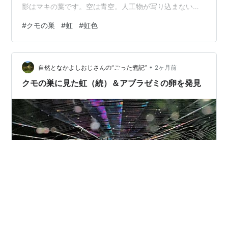
影はマキの葉です。空は青空。人工物が写り込まないよ
うに撮ったつもりが……。 写真② いつもの林に出かけま
#
クモの巣
#
虹
#
虹色
した。今回は太陽の位置を中心からずらして撮りまし
た。この方が動き，広がりがあるように思います。 写真
③ クモの巣をまだまだ追いたいと思っています。
•
自然となかよしおじさんの“ごった煮記”
2ヶ月前
クモの巣に見た虹（続）＆アブラゼミの卵を発見