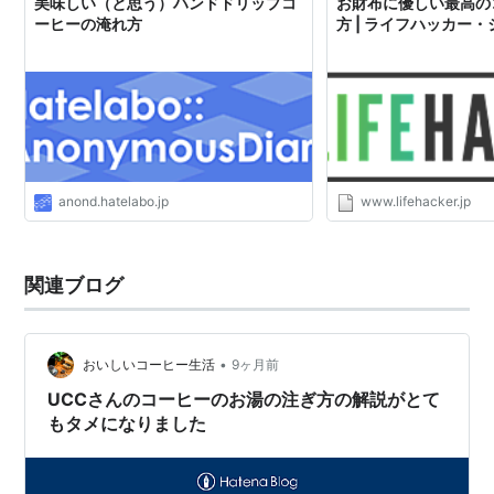
美味しい（と思う）ハンドドリップコ
お財布に優しい最高の
ーヒーの淹れ方
方 | ライフハッカー
anond.hatelabo.jp
www.lifehacker.jp
関連ブログ
•
おいしいコーヒー生活
9ヶ月前
UCCさんのコーヒーのお湯の注ぎ方の解説がとて
もタメになりました