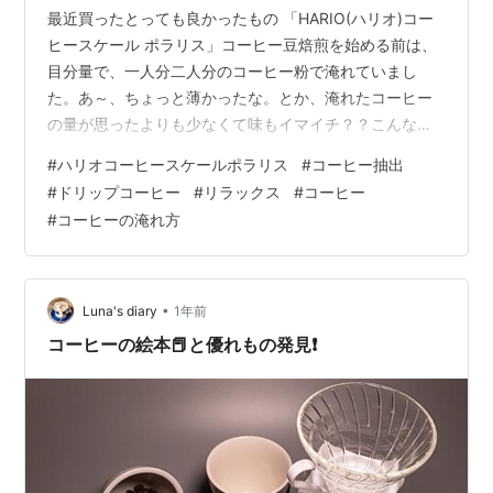
最近買ったとっても良かったもの 「HARIO(ハリオ)コー
ヒースケール ポラリス」コーヒー豆焙煎を始める前は、
目分量で、一人分二人分のコーヒー粉で淹れていまし
た。あ～、ちょっと薄かったな。とか、淹れたコーヒー
の量が思ったよりも少なくて味もイマイチ？？こんな場
面が時々ありました。それでも、あまり気にせずに飲ん
#
ハリオコーヒースケールポラリス
#
コーヒー抽出
でいました(笑) 焙煎を始めて、コーヒースケールの存在
#
ドリップコーヒー
#
リラックス
#
コーヒー
に気づきました！はじめは、面倒くさいんじゃない？と
#
コーヒーの淹れ方
思いながらも好奇心で買ったのですが、これは素晴らし
かったです。 コーヒーを測って淹れる理由 コーヒーの味
を安定させるために、豆の量や抽出時間を正確に測るこ
とが重要になります。適切なバランス…
•
Luna's diary
1年前
コーヒーの絵本📕と優れもの発見❗