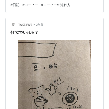
し。 この本を読んでから、だいたい次の条件でドリップ
#
日記
#
コーヒー
#
コーヒーの淹れ方
している。 至高のコーヒーの淹れ方 作者:畠山 大輝 エク
スナレッジ Amazon ドリッパーは、メリタ（ひとつ穴）
お湯の温度は90℃程度 コーヒーは220ml程度（１．５
•
杯） コーヒー豆は、14g （タイムモアのグラインダーで
TAKE FIVE
2年前
中引きから中細挽き） 蒸らし時間は60秒程…
何℃でいれる？