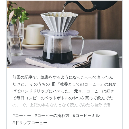
前回の記事で、読書をするようになったっって言ったん
だけど、 そのうちの1冊『教養としてのコーヒー』のおか
げでハンドドリップにハマった。 元々、コーヒーは好き
で毎日コンビニのペットボトルのやつを買って飲んでた
の。 で、上記の本をなんとなく読んでみたら自分で淹れ
てみたくなった。 いまは仕事がフルリモートなので、業
#
コーヒー
#
コーヒーの淹れ方
#
コーヒーミル
務中にコーヒー淹れて一息付けたり、 朝一でおいしいコ
#
ドリップコーヒー
ーヒーを飲んで目が醒めたり、QOLがかなり上がった。