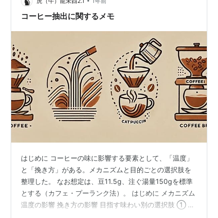
粉の中央に注ぐ ドリッパー内にお湯をためて、コーヒー
•
虎（牛）龍未酉2.1
1年前
豆が浸漬状…
コーヒー抽出に関するメモ
はじめに コーヒーの味に影響する要素として、「温度」
と「挽き方」がある。メカニズムと目的ごとの選択肢を
整理した。 なお想定は、豆11.5g、注ぐ湯量150gを標準
とする（カフェ・プーランク法）。 はじめに メカニズム
温度の影響 挽き方の影響 目指す味わい別の選択肢 ① 苦
味とコクを重視したいとき ② 酸味や香りを引き出した