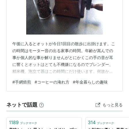
午後に入るとオットが今日1回目の散歩に出掛けます。こ
の時間はモーター音の出る家事の時間。年齢が嵩んでの
事か個人的な事か解りませんがとにかくこの手の音が耳
に響くとオットはとても不機嫌になるのでブレンダー、
精米機、泡立て器はこの時間にだけ使います。何故か洗
濯機と掃除機は大丈夫でフードドライヤーは別の部屋に
#
手網焙煎
#
コーヒーの淹れ方
#
年金暮らしの趣味
置いても使用禁止。 どうしてだか？謎ですが、 嫌といっ
ているのですから無理して揉める事は意味なしだと不在
時間を使っています。 さてこのお散歩からオットが帰宅
ネットで話題
もっと見る
の頃を見計らっておやつの支度をします。 家庭焙煎した
コーヒーとお菓子。 実はこの支度時間が大好きな時間。
二人分を瓶に小分けしたコーヒーの蓋を…
1189
314
ブックマーク
ブックマーク