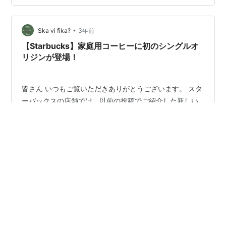
そして凝り性な僕は、最初から最高の道具を揃える派な
ので、 今日はおすすめのものを紹介するね。 まず、ハン
ドドリップに必要なものは下記です。 ①電気ケトル ②
•
Ska vi fika?
3年前
ドリッパー ③サーバー ④ス…
【Starbucks】家庭用コーヒーに初のシングルオ
リジンが登場！