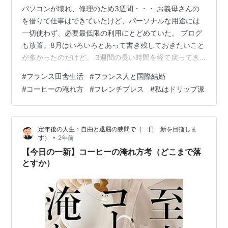
パソコンが壊れ、修理のため3週間・・・ お義母さんの
を借りて仕事はできていたけど、パーソナルな用途には
一切使わず、必要最低限の利用にとどめていた。 ブログ
も放置。8月はいろいろとあって書き残しておきたいこと
が多かったのだけど。 3週間の長い時間を経て戻ってき
たマイパソコン・・・やっぱりお前が一番じゃ！直って
#
フランス田舎生活
#
フランス人と国際結婚
良かった～～～。 さて、書き残しておきたいことはたく
#
コーヒーの淹れ方
#
フレンチプレス
#
私はドリップ派
さんあるのだけど、今日のフレンチプレスの衝撃が忘れ
られないので、その出来事を。 ・・・ 我が家はコーヒー
を淹れるのにフレンチプレスを使っている。 私はドリッ
定年後の人生：自由と退屈の狭間で（一日一新を目指しま
プが好きなんだけど、ウチのフランス人はフレンチプレ
•
す）
2年前
ス派。まぁ簡単で早いからいいかとい…
【今日の一新】コーヒーの淹れ方考（どこまで落
とすか）