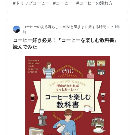
#
ドリップコーヒー
#
コーヒー
#
コーヒーの淹れ方
い場合 ③ 雑味を抑え、バランスを重視したい場合 ③
エスプレッソ 参考リンク 結論（自分メモ）
•
コーヒーのある暮らし～MINIと気ままに旅する時間～
1年
前
コーヒー好き必見！『コーヒーを楽しむ教科書』
読んでみた