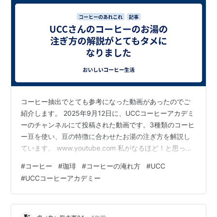
コーヒー抽出でとても参考になった動画があったのでご
紹介します。 2025年9月12日に、UCCコーヒーアカデミ
ーのチャンネルにて投稿された動画です。3種類のコーヒ
ー豆を使い、豆の特徴に合わせたお湯の注ぎ方を解説し
ています。 www.youtube.com 私がなるほど！と思った
のは、お湯を注ぐスピードと豆の焙煎度の関係です。動
#
コーヒー
#
珈琲
#
コーヒーの淹れ方
#
UCC
画の内容通りではありませんが、私なりの理解をまとめ
#
UCCコーヒーアカデミー
ると、、、 深煎りのコーヒー豆 コーヒー豆の挽き目は細
めにする お湯の温度は低めにする ポットの高さは低くし
て、ドリッパー内で粉を攪拌させないようにする お湯は