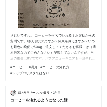
さむいですね。 コーヒーを何℃でいれる？お客様からの
質問です。Iさんお元気ですか？関東も冷えますか？いつ
も銀色の袋便で500gご注文してくださるお客様には（簡
易包装なのでごめんなさい）記載してないんですが、当
店の推奨は85℃です。パプアニューギニアも一旦それで
やってみてください。（ここまで私信ですみません） ↑
#
コーヒー
#
満月
#
コーヒーの淹れ方
写真はうちの店のコーヒーの裏側に書いてあるおすすめ
#
トップバリスタではない
のドリップ方法です。※ハンドドリップを想定していま
す。これはプレゼントにも最適なのでぜひ誰かにプレゼ
ントしてください。布教のためにもぜひ配り歩いてほし
いです。くまもかわいいやろ？みんなもっとコーヒーを
•
都内サラリーマンの日常
2年前
プレゼントにしたらええんやわ（心の声）…
コーヒーを淹れるようになった話