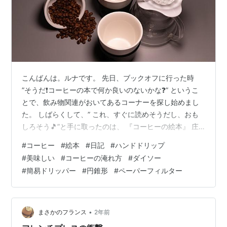
こんばんは。ルナです。 先日、ブックオフに行った時
”そうだ❗コーヒーの本で何か良いのないかな❓” というこ
とで、飲み物関連がおいてあるコーナーを探し始めまし
た。 しばらくして、” これ、すぐに読めそうだし、おも
しろそう🎵”と手に取ったのは、 『コーヒーの絵本』 庄
野 雄治(著) 平澤 まりこ(イラスト) コーヒーの絵本 おい
#
コーヒー
#
絵本
#
日記
#
ハンドドリップ
しいコーヒーのいれ方がよくわかる世界でいちばんやさ
#
美味しい
#
コーヒーの淹れ方
#
ダイソー
しいコーヒーの絵本。 コーヒーは、絶対に必要なもので
#
簡易ドリッパー
#
円錐形
#
ペーパーフィルター
はない。だけど、おいしいコーヒーがあるだけで、日々
のくらしはずっとゆたかになる。 自分の好きなコーヒー
が、家でいれられるようになる。それだけで毎日は変わ
るんだ。 豆を挽い…
•
まさかのフランス
2年前