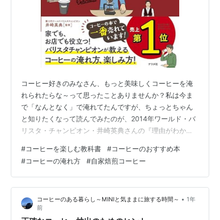
コーヒー好きのみなさん、もっと美味しくコーヒーを淹
れられたらな～って思ったことありませんか？私は今ま
で「なんとなく」で淹れてたんですが、ちょっとちゃん
と知りたくなって読んでみたのが、2014年ワールド・バ
リスタ・チャンピオン・井崎英典さんの『理由がわかれ
ばもっとおいしい！コーヒーを楽しむ教科書』。コレ、
#
コーヒーを楽しむ教科書
#
コーヒーのおすすめ本
タイトル通り「教科書」っぽいけど、難しすぎず、むし
#
コーヒーの淹れ方
#
自家焙煎コーヒー
ろ「へえ～！！」となる知識がいっぱいでした。私がコ
ーヒーにもっとハマるきっかけにもなった本です。理由
がわかればもっとおいしい! コーヒーを楽しむ教科書ナツ
•
コーヒーのある暮らし～MINIと気ままに旅する時間～
1年
メ社Amazon コーヒーの世界はおもしろい コーヒーはた
前
だの飲み物じゃなくて、豆の種類や産…