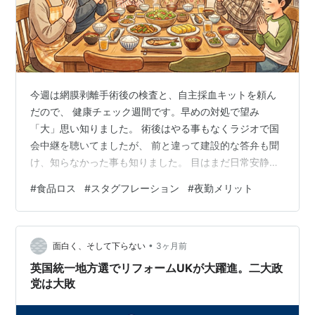
今週は網膜剥離手術後の検査と、自主採血キットを頼ん
だので、 健康チェック週間です。早めの対処で望み
「大」思い知りました。 術後はやる事もなくラジオで国
会中継を聴いてましたが、 前と違って建設的な答弁も聞
け、知らなかった事も知りました。 目はまだ日常安静な
ので、買物は直近の安くない中規模スーパーへ。 安いの
#
食品ロス
#
スタグフレーション
#
夜勤メリット
は低脂肪牛乳、納豆、豆腐、もやし。日常食です。 身体
に優しい食品が安いから助かります。 量販店は激安です
が、歳と共に行くのが困難な予感。 さて気になったのは
•
賞味期限が近い「半額」ではなく、 「食品ロス防止のた
面白く、そして下らない
3ヶ月前
め値下げします」って、 品出ししたばかり3割引を買い
英国統一地方選でリフォームUKが大躍進。二大政
ました。 う～ん、値上げされたモノ…
党は大敗