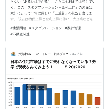
らない（あるいは下がる）、さらに金利まで上昇してい
く。この「スタグフレーション＋金利上昇」の局面は、
家計にとって非常に厳しい「三重苦」の状況と言えま
す。 現在は物価上昇と金利上昇に伴い、大企業などを中
心に賃金上昇も伴っていますが、今後、物価上昇と金利
#
生活関連
#
スタグフレーション
#
家計管理
上昇のまま景気悪化する可能性もゼロではありませんの
#
不動産関連
で、仮にそのような経済環境になったことを仮定し、そ
の状況下を生き抜くための家計管理の概要と注意点を解
説します。 ※スタグフレーションとは、景気停滞と物価
上昇が同時に起きる状態です。 1. スタグフレーション時
•
投資家KAJI の トレード戦略ブログ
3ヶ月前
の家計管理の概要 この時期の家計管理の基本…
日本の住宅市場はすでに売れなくなっている？数
字で現状をみてみよう！ 5.20/2026