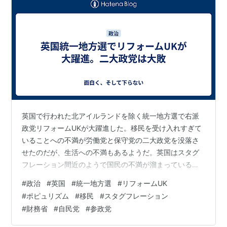
英国で行われた北アイルランドを除く統一地方選で右派
政党リフォームUKが大躍進した。移民を受け入れすぎて
いることへの不満が労働党と保守党の二大政党を没落さ
せたのだが、生活への不満もあるようだ。英国はスタグ
フレーション間近のようで国民の不満が溜まっている。
それも二大政党への支持を奪ったようだ。 日本も国民生
#
政治
#
英国
#
統一地方選
#
リフォームUK
活は苦しい。失われた30年でいつまで経っても経済は良
#
ポピュリズム
#
移民
#
スタグフレーション
くならないのに消費税は10%まで増税され国民負担率は
#
財務省
#
自民党
#
参政党
50%近い。自民党はポピュリズム的な手法を取り入れる
ことを厭わないから総選挙で結党以来の大勝を果たした