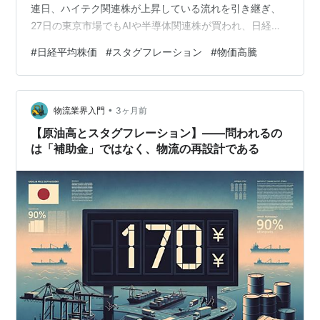
連日、ハイテク関連株が上昇している流れを引き継ぎ、
27日の東京市場でもAIや半導体関連株が買われ、日経平
均を引き上げました。 午後に入ると、イランがアメリカ
#
日経平均株価
#
スタグフレーション
#
物価高騰
に対しホルムズ海峡の封鎖解除に向けた新しい提案を伝
えたと報じられたことを受け、中東情勢の緊張緩和への
期待から、一段と上げ幅を広げました。 日銀「追加利上
•
げ見送り」の見通し きょうから金融政策決定会合 “イラ
物流業界入門
3ヶ月前
ン情勢の影響見極める” 円安加速防ぐため「利上げ続ける
【原油高とスタグフレーション】――問われるの
姿勢」は維持か 日本…
は「補助金」ではなく、物流の再設計である