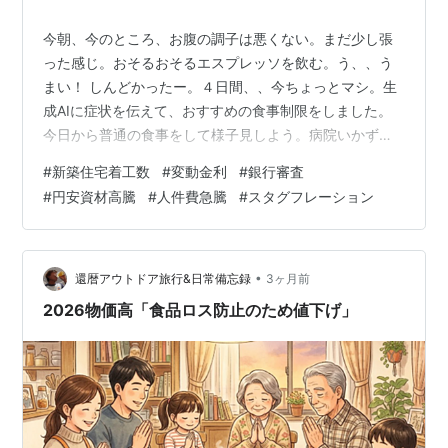
今朝、今のところ、お腹の調子は悪くない。まだ少し張
った感じ。おそるおそるエスプレッソを飲む。う、、う
まい！ しんどかったー。４日間、、今ちょっとマシ。生
成AIに症状を伝えて、おすすめの食事制限をしました。
今日から普通の食事をして様子見しよう。病院いかずに
乗り越えられそうだ！ 開示情報で気になったものはな
#
新築住宅着工数
#
変動金利
#
銀行審査
し。さて、投資戦略するうえで今日の本題は以下です。
#
円安資材高騰
#
人件費急騰
#
スタグフレーション
住宅市場はすでにだぶついている？ ここ最近の決算で一
部タマホームが赤字続きです。様々な要因があります
が、そもそもの新築の需要が減少してきています。日本
に何が起きているか、具体的な数字と照らし合わせてみ
•
還暦アウトドア旅行&日常備忘録
3ヶ月前
ていきましょう。 上記の推移のように新築住宅…
2026物価高「食品ロス防止のため値下げ」