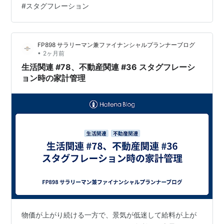
#
スタグフレーション
『ガン・ホー』や、トム・クルーズの出世作となったオ
リジナルの『トップガン』が劇場公開された年だ。当
時、日本は前年の「プラザ合意」による余波に揺れてい
FP898 サラリーマン兼ファイナンシャルプランナーブログ
た。ニューヨークのプラザホテルで結ばれたこの合意を
•
2ヶ月前
機に円は急騰し、その影響で日本経済は1986年第1四半
生活関連 #78、不動産関連 #36 スタグフレーシ
期…
ョン時の家計管理
物価が上がり続ける一方で、景気が低迷して給料が上が