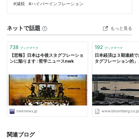
#
減税
#
ハイパーインフレーション
業率改善すると一次的に下がる就労者増加で需要も増え
ますが此処に減税を行うと需要増加しても供給が追い付
かないためにディマンドプル…
ネットで話題
もっと見る
738
192
ブックマーク
ブックマーク
【悲報】日本は今後スタグフレーショ
日本経済は３期連続で
ンに陥ります : 哲学ニュースnwk
タグフレーション的」
nwknews.jp
www.bloomberg.co.j
関連ブログ