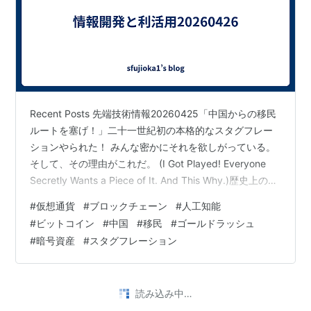
Recent Posts 先端技術情報20260425「中国からの移民
ルートを塞げ！」二十一世紀初の本格的なスタグフレー
ションやられた！ みんな密かにそれを欲しがっている。
そして、その理由がこれだ。 (I Got Played! Everyone
Secretly Wants a Piece of It. And This Why.)歴史上のあ
らゆるゴールドラッシュは、同じ結末を迎えた。暗号資
#
仮想通貨
#
ブロックチェーン
#
人工知能
産も今まさに同じ道をたどった。（Every Gold Rush in
#
ビットコイン
#
中国
#
移民
#
ゴールドラッシュ
History Ended the Same Way. Crypto Just Did Too.）
#
暗号資産
#
スタグフレーション
(1)ストラテジーが新規BTC供給…
読み込み中…