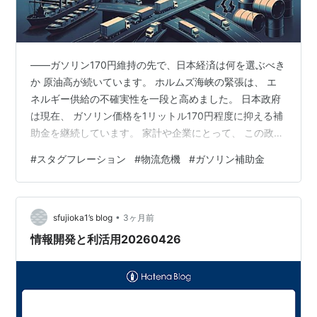
――ガソリン170円維持の先で、日本経済は何を選ぶべき
か 原油高が続いています。 ホルムズ海峡の緊張は、 エ
ネルギー供給の不確実性を一段と高めました。 日本政府
は現在、 ガソリン価格を1リットル170円程度に抑える補
助金を継続しています。 家計や企業にとって、 この政策
は確かに“痛み止め”です。 しかし、 日本経済新聞社と日
#
スタグフレーション
#
物流危機
#
ガソリン補助金
本経済研究センターによる 「エコノミクスパネル」で
は、 経済学者の約9割が 補助金は縮小または撤廃すべき
と回答しました。 なぜか。 それは、 この問題が単なる
•
価格問題ではないからです。 原油高の本質は、エネルギ
sfujioka1’s blog
3ヶ月前
ー価格ではなく、物流の不確実性にある。 そして今、日
情報開発と利活用20260426
本経済が向…