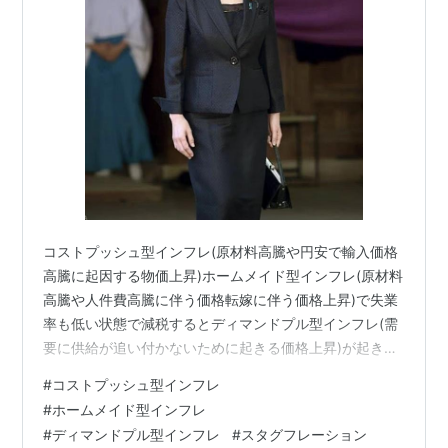
コストプッシュ型インフレ(原材料高騰や円安で輸入価格
高騰に起因する物価上昇)ホームメイド型インフレ(原材料
高騰や人件費高騰に伴う価格転嫁に伴う価格上昇)で失業
率も低い状態で減税するとディマンドプル型インフレ(需
要に供給が追い付かないために起きる価格上昇)が起きて
スタグフレーション(景気後退と物価上昇が同時に進行す
#
コストプッシュ型インフレ
る状態)で景気後退や税収減の原因と成ります。 何時まで
#
ホームメイド型インフレ
デフレの中に居ると思っているんだ⁉️ 物価上昇と失業率
#
ディマンドプル型インフレ
#
スタグフレーション
改善が起こり名目賃金や実質賃金は､平均値を出すので失