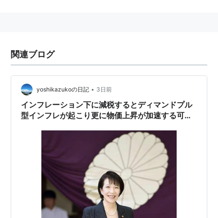
経済の停滞の意味の「スタグネーション
（stagnation）」と物価水準の上昇の意味の「インフレ
ーション（inflation）」からの造語。
1970年代以降先進国経済は成長率が鈍化しても賃金の
関連ブログ
下方硬直性からコストが下がらず、物価が下がらない状
況となった。二度の石油危機によってコストの上昇は増
幅され、高い失業率と高いインフレ率が併存するスタグ
•
yoshikazukoの日記
3日前
フレーションが深刻化した。
インフレーション下に減税するとディマンドプル
型インフレが起こり更に物価上昇が加速する可能
性も指摘されているスタグフレーションやハイパ
関連キーワード
ーインフレーションの引き金に成る可能性も指摘
リスト::経済関連
されているので減税受けたこんな筈じゃ無かった
と思っても遅いですので十分議論せずに減税を行
インフレーション
うのは､愚策です。
レーガノミックス