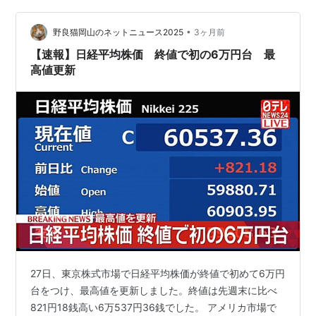
が、いつまでその人気が続くかわからない。消費税減税
の公約を反古にすれば参院選は惨敗だ。高市…
•
野良猫岡山のネットニュース2025
3ヶ月前
【速報】日経平均株価 終値で初の6万円台 最
高値更新
27日、東京株式市場で日経平均株価が終値で初めて6万円
台をつけ、最高値を更新しました。終値は先週末に比べ
821円18銭高い6万537円36銭でした。 アメリカ市場で