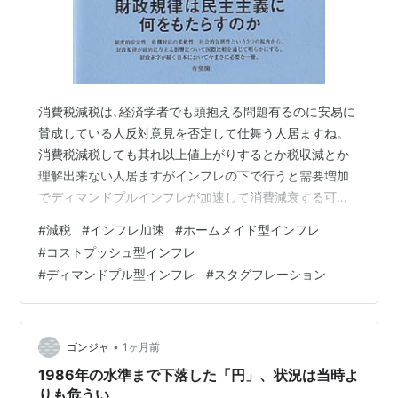
消費税減税は､経済学者でも頭抱える問題有るのに安易に
賛成している人反対意見を否定して仕舞う人居ますね。
消費税減税しても其れ以上値上がりするとか税収減とか
理解出来ない人居ますがインフレの下で行うと需要増加
でディマンドプルインフレが加速して消費減衰する可能
性も考える必要が在りますし税収減で福祉政策やインフ
#
減税
#
インフレ加速
#
ホームメイド型インフレ
ラ整備財源の不足で公共サービスの低下社会保険料の値
#
コストプッシュ型インフレ
上がりや年金支給額の減額で消費税減税した分以上の負
#
ディマンドプル型インフレ
#
スタグフレーション
担増に成る可能性を無視している人居ますね。 今回は､食
料品消費税減税ですが食料品は､減税効果が弱く食料品と
言っても農作物は､天候次第加工食品も人件費高騰やエネ
ルギーコスト高騰原材料高騰や円安の影響…
•
ゴンジャ
1ヶ月前
1986年の水準まで下落した「円」、状況は当時よ
りも危うい