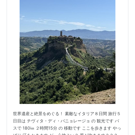
世界遺産と絶景をめぐる！ 素敵なイタリア８日間 旅行５
日目は チヴィタ・ディ・バニョレージョ の 観光です バ
スで 180㎞ ２時間15分 の 移動です ここを歩きます やっ