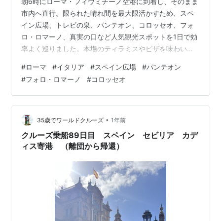
朝6時にローマ・フィウミチーノ空港に到着し、そのまま
市内へ直行。限られた晴れ間を最大限活かすため、スペ
イン広場、トレビの泉、パンテオン、コロッセオ、フォ
ロ・ロマーノ、真実の口など人気観光スポットを1日で効
率よく巡りました。本場のティラミスやピザを味わいな
がら、歴史と芸術にあふれるローマの魅力をたっぷり体
#
ローマ
#
イタリア
#
スペイン広場
#
パンテオン
感。1日でローマを満喫するモデルコースとして、初めて
#
フォロ・ロマーノ
#
コロッセオ
訪れる方にもおすすめです。 朝6時 ローマ・フィウミチ
ーノ空港到着～市内へ移動 【街歩き】ヴィナミーレ宮殿
とクワットロフォンターネ交差点 【スペイン広場】ロー
マの休日の名シーンへ 【トレビの泉】現在は人数制限あ
•
35歳でワールドクルーズ
1年前
り！ 【ティラミス】有名店Pomp…
クルーズ乗船89日目 スペイン セビリア カデ
ィス寄港 （離団から帰還）