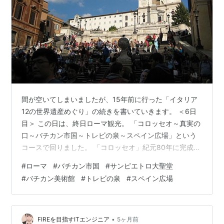
間が空いてしまいましたが、15年前に行った「イタリア
12の世界遺産めぐり」の続きを書いていきます。 ＜6日
目＞ この日は、終日ローマ観光。 「コロッセオ～真実の
口～バチカン市国～トレビの泉～スペイン広場」という
コースで回りました。 「コロッセオ」紀元80年に完成し
たローマ帝国最大の円形闘技場 上の２枚はバスの車窓か
#
ローマ
#
バチカン市国
#
サンピエトロ大聖堂
ら撮ったようで、改めて写真見て、なぜコロッセオの目
#
バチカン美術館
#
トレビの泉
#
スペイン広場
の前で撮らなかったのだろうと思いました。 外側だけの
見学だったので、できればコロッセオの中にも入ってみ
たかったのでした。映画『グラディエーター』の世界が
広がっているのかなぁ。 コンスタンティヌス帝の凱旋門
•
FIREを目指すITエンジニア
5ヶ月前