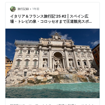
ような席）にて帰ることにしましたが、帰りはアジア人
•
差別を受けることに。軽食の代わりに、スナックが配ら
旅行記録
1年前
れ、後になって他の方は軽食が配られていたことを知る
イタリア＆フランス旅行記’25 #2 | スペイン広
ことに・・・。 ローマに到着し、スリには十分…
場・トレビの泉・コロッセオまで王道観光スポッ
トを一気に巡るモデルコース！【1日でローマ満
喫】