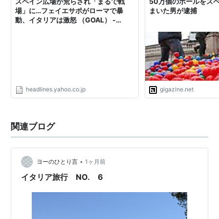
スペイン広場が荒らされ「まるで戦
50万個のボールをス
場」に…フェイエサポがローマで暴
まいた男が逮捕
動、イタリアは激怒 （GOAL） -
Yahoo!ニュース
headlines.yahoo.co.jp
gigazine.net
関連ブログ
•
ヨーのひとり言
1ヶ月前
イタリア旅行 NO. 6