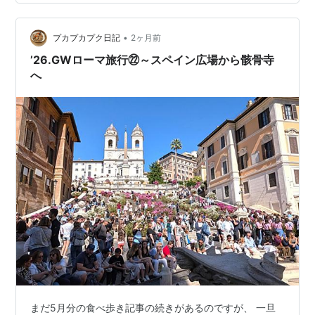
空いてきたので早めに夕食を済まそうと、移動します。
ボルゲーゼ公園内。 良い公園ですね。 今回行けなかった
ので次回のローマでボ…
•
プカプカプク日記
2ヶ月前
’26.GWローマ旅行㉒～スペイン広場から骸骨寺
へ
まだ5月分の食べ歩き記事の続きがあるのですが、 一旦