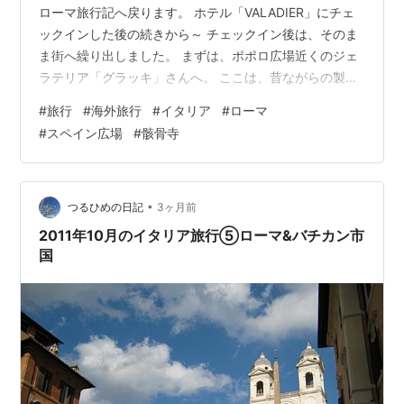
ローマ旅行記へ戻ります。 ホテル「VALADIER」にチェ
ックインした後の続きから～ チェックイン後は、そのま
ま街へ繰り出しました。 まずは、ポポロ広場近くのジェ
ラテリア「グラッキ」さんへ。 ここは、昔ながらの製法
と素材にこだわり、 添加物は一切不使用。 市内に3店舗
#
旅行
#
海外旅行
#
イタリア
#
ローマ
あるらしい。 私は、シチリア島ブロンテ産のピスタチオ
#
スペイン広場
#
骸骨寺
とバニラだっけな。 クニパはダブルのレモーネだったか
しらん！？ とても美味しい😋👍 また次の日にもリピート
したジェラートでした。 それから、ぶらぶらスペイン広
場まで歩いても10分ほどの近さ。 着いてみると、どっひ
•
つるひめの日記
3ヶ月前
ゃ～の人の多さ！…
2011年10月のイタリア旅行⑤ローマ&バチカン市
国