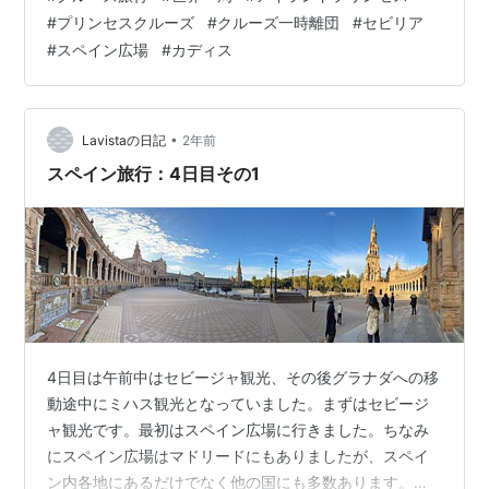
はどこかで購入してスペイン広場で食べる計画に。 9:30
#
プリンセスクルーズ
#
クルーズ一時離団
#
セビリア
にチェックアウトして荷物を預けてスペイン広場行きの
#
スペイン広場
#
カディス
市バス乗り場へ。 途中でスーパーを見つけたので朝食の
パンを購入€1.65。 バス停でバス待ち。ここは大通りな
ので、バスが走っていた。バスが着て乗車。タッチ決済
可で€0.01だった。安い！ 馬…
•
Lavistaの日記
2年前
スペイン旅行：4日目その1
4日目は午前中はセビージャ観光、その後グラナダへの移
動途中にミハス観光となっていました。まずはセビージ
ャ観光です。最初はスペイン広場に行きました。ちなみ
にスペイン広場はマドリードにもありましたが、スペイ
ン内各地にあるだけでなく他の国にも多数あります。さ