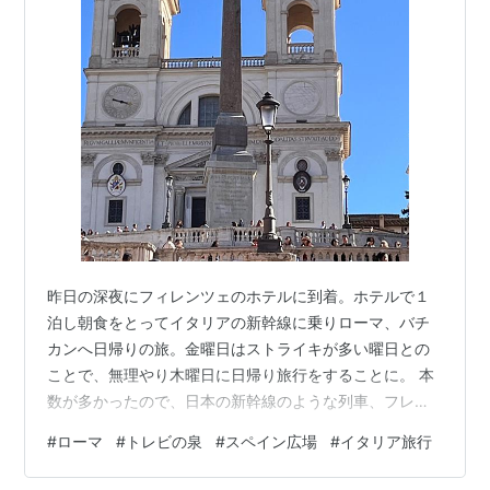
昨日の深夜にフィレンツェのホテルに到着。ホテルで１
泊し朝食をとってイタリアの新幹線に乗りローマ、バチ
カンへ日帰りの旅。金曜日はストライキが多い曜日との
ことで、無理やり木曜日に日帰り旅行をすることに。 本
数が多かったので、日本の新幹線のような列車、フレッ
チャロッサで移動します。 行きはスナックとドリンクが
#
ローマ
#
トレビの泉
#
スペイン広場
#
イタリア旅行
提供されるプレミアクラス。 帰りは夜も遅いので、列車
で軽食が出るビジネスクラス（日本でいうグリーン車の