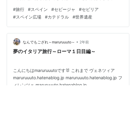
すが一時期無敵艦隊で世界に覇を誇ったスペインです。
#
旅行
#
スペイン
#
セビージャ
#
セビリア
早朝で観光客は少なく広くて綺麗な広場でした。噴水が
#
スペイン広場
#
カテドラル
#
世界遺産
立派でしたが広場だけでなくそれを取り囲む建物も細部
まで美しい、非常に印象的な場所でした。その後細い路
地を通って世界遺産のセビージャ大聖堂に向かいまし
た。 残念ながらこの大聖堂は中はあまり見る事ができま
•
なんでもござれ～maruruuuto～
2年前
せんでした。尖塔の先は以下の写真のようになって…
夢のイタリア旅行～ローマ１日目編～