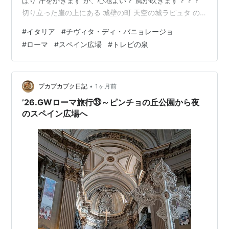
ぱり 汗をかきます が、心地よい？ 風が吹きます？？？
切り立った崖の上にある 城壁の町 天空の城ラピュタ の
モデルになっています ここで ランチを と 楽しみにして
#
イタリア
#
チヴィタ・ディ・バニョレージョ
いたところ SAで 簡単に済ませて下さい と、言われ サン
#
ローマ
#
スペイン広場
#
トレビの泉
ドイッチを買って ランチとしました (-_-;) その後は ロー
マ に 移動です 135㎞ 2時間の バス乗車です トレビの泉
コインを投げるには お金を出さなくては 近寄る事が出来
ません 暑いのです…
•
プカプカプク日記
1ヶ月前
’26.GWローマ旅行㉝～ピンチョの丘公園から夜
のスペイン広場へ