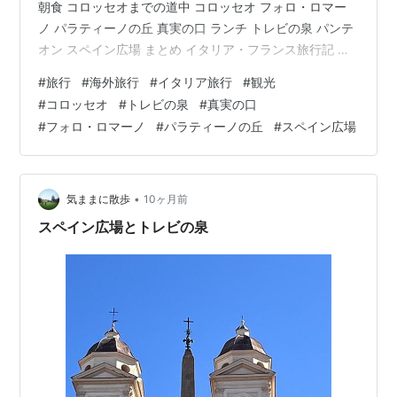
朝食 コロッセオまでの道中 コロッセオ フォロ・ロマー
ノ パラティーノの丘 真実の口 ランチ トレビの泉 パンテ
オン スペイン広場 まとめ イタリア・フランス旅行記 ロ
ーマ編１（コロッセオ、フォロ・ロマーノ、真実の口、
#
旅行
#
海外旅行
#
イタリア旅行
#
観光
トレビの泉、パンテオン） ローマ観光の１日目です。事
#
コロッセオ
#
トレビの泉
#
真実の口
前に計画してましたが、かなり良い具合に廻れました。
#
フォロ・ロマーノ
#
パラティーノの丘
#
スペイン広場
ローマを観光するならテルミニ駅だと徒歩圏に名所がた
くさんありますので、テルミニ駅の近くで泊まることを
お勧めしたいです。 朝食 パン、サラダ、ヨーグルト、ケ
ーキ、サラミ、チーズ、…
•
気ままに散歩
10ヶ月前
スペイン広場とトレビの泉