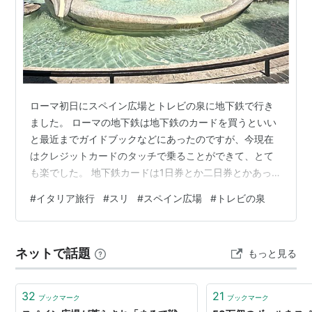
ローマ初日にスペイン広場とトレビの泉に地下鉄で行き
ました。 ローマの地下鉄は地下鉄のカードを買うといい
と最近までガイドブックなどにあったのですが、今現在
はクレジットカードのタッチで乗ることができて、とて
も楽でした。 地下鉄カードは1日券とか二日券とかあって
何回も乗るとお得ということでしたが、クレジットカー
#
イタリア旅行
#
スリ
#
スペイン広場
#
トレビの泉
ドも1日に何回か乗ると自動的に割引になるらしいです。
ホテルがローマ・テルミナ駅の近くだったので、地下鉄
のA線、B線両方に乗りやすい所でした。 私たちは今回は
ネットで話題
もっと見る
初日に2回、２日目にバチカンに行くのに1回、3日目にコ
ロッセオからの帰りに1回乗りました。バスも2回乗った
のですが、こちらも同じようにク…
32
21
ブックマーク
ブックマーク