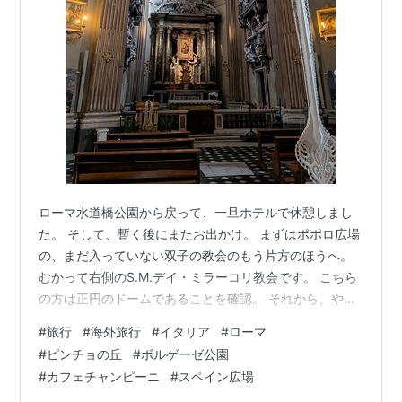
ローマ水道橋公園から戻って、一旦ホテルで休憩しまし
た。 そして、暫く後にまたお出かけ。 まずはポポロ広場
の、まだ入っていない双子の教会のもう片方のほうへ。
むかって右側のS.M.デイ・ミラーコリ教会です。 こちら
の方は正円のドームであることを確認。 それから、やっ
とピンチョの丘へ登ります・笑 今まで下から見上げるば
#
旅行
#
海外旅行
#
イタリア
#
ローマ
かりでしたからね。 ピンチョの丘からの眺め～💕 遠くに
#
ピンチョの丘
#
ボルゲーゼ公園
サンピエトロ大聖堂が・・・ この日は雲が多くて、綺麗
#
カフェチャンピーニ
#
スペイン広場
な夕日が見れそうにありませんでした。 それで、お腹も