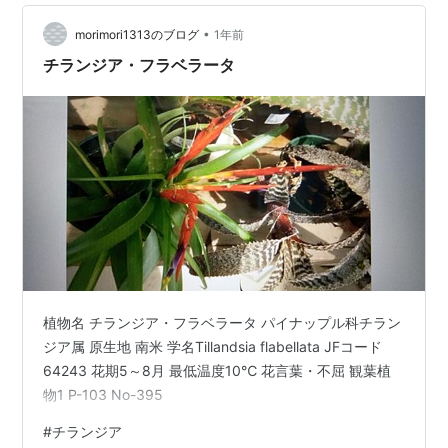
•
morimori1313のブログ
1年前
チランジア・フラベラータ
植物名 チランジア・フラベラータ パイナップル科チラン
ジア属 原生地 南米 学名Tillandsia flabellata JFコード
64243 花期5～8月 最低温度10℃ 花言葉・不屈 観葉植
物1 P-103 No-395
#
チランジア