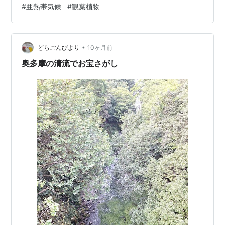
#
亜熱帯気候
#
観葉植物
ーは、草加に移転したと考えるべきだ。 ラッコグループ
が潰れたわけではない。 🦦♨️ 🦦♨️ 🦦♨️ 🦦♨️ 🦦♨️ 🦦♨️ 🦦
♨️ 🦦 「未題1」の記事で書いた、自宅2階のベラン…
•
どらごんびより
10ヶ月前
奥多摩の清流でお宝さがし