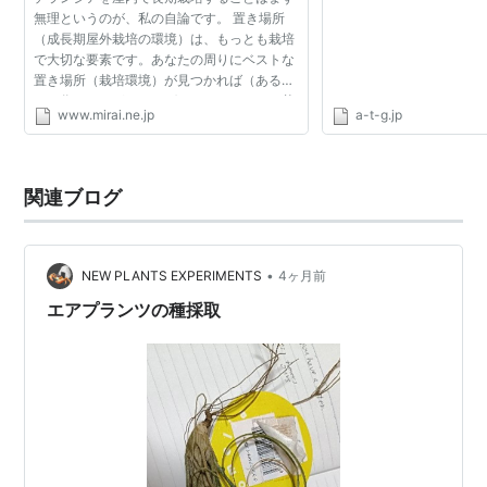
マイナー植物園
無理というのが、私の自論です。 置き場所
（成長期屋外栽培の環境）は、もっとも栽培
で大切な要素です。あなたの周りにベストな
置き場所（栽培環境）が見つかれば（あるい
は、作ることができれば）、チランジアの栽
www.mirai.ne.jp
a-t-g.jp
培の８０％は成功したといってよいでしょ
う。私は、成長期の置...
関連ブログ
•
NEW PLANTS EXPERIMENTS
4ヶ月前
エアプランツの種採取