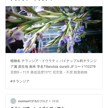
植物名 チランジア・ドウラティ パイナップル科チランジ
ア属 原生地 南米 学名Tillandsia duratii JFコード110279
花期9～11月 最低温度10℃ 花言葉・不屈 観葉植物
#
チランジア
•
morimori1313のブログ
1年前