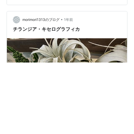
•
morimori1313のブログ
1年前
チランジア・キセログラフィカ
植物名 チランジア・キセログラフィカ パイナップル科チ
ランジア属 原生地 中米 学名Tillandsia xerographica JF
コード38615 花期～月 花茎は20～40cm伸びる花茎の苞
は赤、外側の苞は黄色 雄蕊、雌蕊は黄色で花から突き出