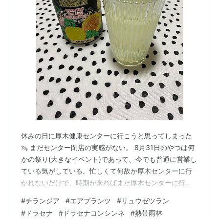
休みの日に厚木健康センターに行こうと思ってしまった
🦦 まだセンター閉店の実感がない。 8月31日のやつは何
かの祭り(大きなイベント)であって、今でも普通に営業し
ている気がしている。忙しくて何故か厚木センターに行
かれないだけで、時期が来ればまた厚木センターに行け
るような気がしている。 センターに行きたい。そして湯
#
チランジア
#
エアプランツ
#
リュウゼツラン
に浸かり、サウナ、ロウリュウ、ICY SPARKを呑み、ほ
#
ドラセナ
#
ドラセナコンシンネ
#
熱帯雨林
ろ酔い気分で風に当たり外気浴したい。 厚木健康センタ