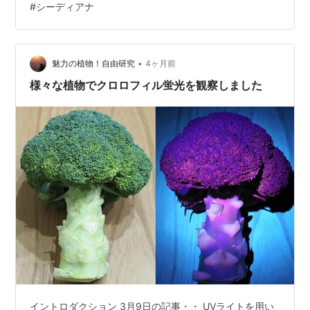
#
シーディアナ
ているエアプランツを見つけた（Fig.1）。値札が色代わ
りしているがおそらく今年開花したものではなかろう
か？498円。エアプランツの種をメルカリで買おうもの
なら500円前後だから、練習がてら買ってみることにし
•
魅力の植物！自由研究
4ヶ月前
た。しかし半分枯れてる、、、親の横に…
様々な植物でクロロフィル蛍光を観察しました
イントロダクション 3月9日の記事・・ UVライトを用い