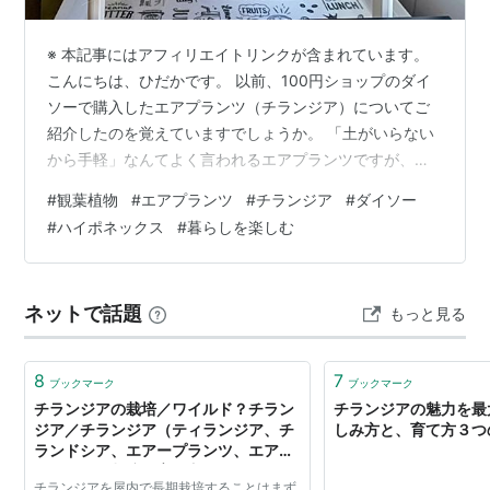
※ 本記事にはアフィリエイトリンクが含まれています。
こんにちは、ひだかです。 以前、100円ショップのダイ
ソーで購入したエアプランツ（チランジア）についてご
紹介したのを覚えていますでしょうか。 「土がいらない
から手軽」なんてよく言われるエアプランツですが、実
際のところ、ちょっとしたコツや愛情次第で、見違える
#
観葉植物
#
エアプランツ
#
チランジア
#
ダイソー
ほど元気に、美しく育ってくれるものです。 今回は、あ
#
ハイポネックス
#
暮らしを楽しむ
れからさらに仲間が増えて大賑わいになった我が家のエ
アプランツたちの現在の様子と、インテリアとしてもか
なり気に入っている「自作ディスプレイスタンド」、そ
ネットで話題
もっと見る
して彼らの成長を劇的に支えてくれている「優秀すぎる
肥料」をご紹介します。 仲間がさらに増…
8
7
ブックマーク
ブックマーク
チランジアの栽培／ワイルド？チラン
チランジアの魅力を最
ジア／チランジア（ティランジア、チ
しみ方と、育て方３つ
ランドシア、エアープランツ、エアプ
ランツ）の栽培（育て方）／ぱんさの
チランジアを屋内で長期栽培することはまず