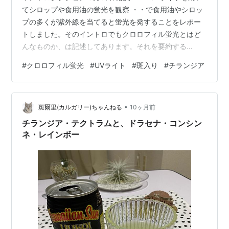
てシロップや食用油の蛍光を観察 ・・で食用油やシロッ
プの多くが紫外線を当てると蛍光を発することをレポー
トしました。そのイントロでもクロロフィル蛍光とはど
んなものか、は記述してあります。それを要約する
と・・ クロロフィル蛍光とは葉緑素（クロロフィル）が
#
クロロフィル蛍光
#
UVライト
#
斑入り
#
チランジア
吸収した光エネルギーの中で熱に変換されなかったり光
合成に使われなかったエネルギーを即座に赤色の光とし
て放出する現象のこと。 今回はそのクロロフィル蛍光を
•
観察することにします。使用したライトは365nmの紫外
斑爾里(カルガリー)ちゃんねる
10ヶ月前
線を発する懐中電灯型UVライト（ハピソン・YF990）で
チランジア・テクトラムと、ドラセナ・コンシン
す。 野菜のクロロフィル蛍光 ブ…
ネ・レインボー