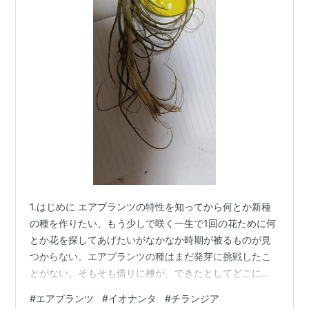
1.はじめに エアプランツの特性を知ってから何とか新種
の種を作りたい、もう少しで咲く一生で1回の花ために何
とか花を探してあげたいがなかなか時期が被るものが見
つからない。エアプランツの種はまだ発芽に挑戦したこ
とがない。そもそも借りに種が、できたとしてどこにど
れくらい成るのだろうか？こう蕾持ちのエアプランツを
#
エアプランツ
#
イオナンタ
#
チランジア
探していたところ明らかに開花後、種っぽいものを有し