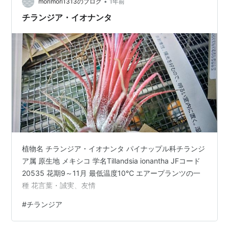
•
morimori1313のブログ
1年前
チランジア・イオナンタ
植物名 チランジア・イオナンタ パイナップル科チランジ
ア属 原生地 メキシコ 学名Tillandsia ionantha JFコード
20535 花期9～11月 最低温度10℃ エアープランツの一
種 花言葉・誠実、友情
#
チランジア