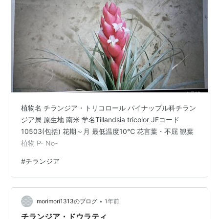
植物名 チランジア・トリコロール パイナップル科チラン
ジア属 原生地 南米 学名Tillandsia tricolor JFコード
10503(包括) 花期～月 最低温度10℃ 花言葉・不屈 観葉
植物 P- No-
#
チランジア
•
morimori1313のブログ
1年前
チランジア・ドウラティ