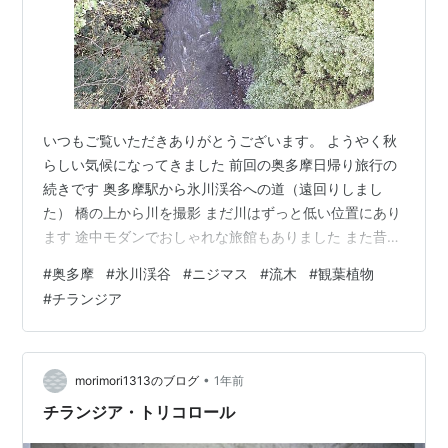
いつもご覧いただきありがとうございます。 ようやく秋
らしい気候になってきました 前回の奥多摩日帰り旅行の
続きです 奥多摩駅から氷川渓谷への道（遠回りしまし
た） 橋の上から川を撮影 まだ川はずっと低い位置にあり
ます 途中モダンでおしゃれな旅館もありました また昔な
がらの民宿も多く、見て歩くだけでも楽しいです 川が近
#
奥多摩
#
氷川渓谷
#
ニジマス
#
流木
#
観葉植物
くなってきました 早く冷たい清流に足を入れたい… 気を
#
チランジア
付けないと足を滑らせそうです 私は人工股関節が入って
いるのでなおさら注意 シュウカイドウが咲いていました
とても綺麗で可愛いです ベゴニアに近い種類です 川に到
着！ 裸足にスポーツサンダルで来たので そのまま足を冷
•
morimori1313のブログ
1年前
たいせせらぎに… …
チランジア・トリコロール