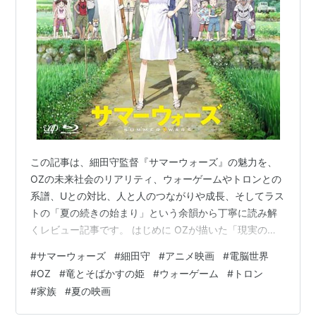
シンディ・モーガン
バーナード・ヒューズ
ダン・ショア
概要
天才的プログラマーのフリンは、レーザー光線によって
コンピュータ世界に飛ばされてしまう。圧制を敷く執行
官サークを倒すべく、フリンはコンピュータ戦士トロン
この記事は、細田守監督『サマーウォーズ』の魅力を、
らと共に戦う。
OZの未来社会のリアリティ、ウォーゲームやトロンとの
CGを大々的に投入したSFアクション。実際には俳優た
系譜、Uとの対比、人と人のつながりや成長、そしてラス
ちの演技はアニメーション加工されたもので、フルCG
トの「夏の続きの始まり」という余韻から丁寧に読み解
部分はごくわずかだった。映画の評判は芳しいものでは
くレビュー記事です。 はじめに OZが描いた「現実の延
長線上の未来」 Uが「非現実の世界」に見えてしまう理
なかったが、後にカルト的人気を得ることになる。
#
サマーウォーズ
#
細田守
#
アニメ映画
#
電脳世界
由 ――そして、なぜ『竜とそばかすの姫』はOZの“続
2010年には28年振りの続編『
トロン：レガシー
』が製
#
OZ
#
竜とそばかすの姫
#
ウォーゲーム
#
トロン
き”に見えないのか ウォーゲームとトロンの系譜にある
作された。
#
家族
#
夏の映画
OZ ――“電脳世界は現実の延長である”という未来観 クジ
ラという“境界をつなぐ象徴” 「夏の続きの始まり」とし