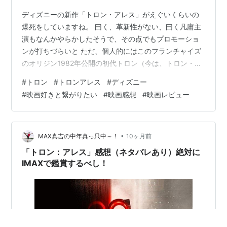
ディズニーの新作「トロン・アレス」がえぐいくらいの
爆死をしていますね。 曰く、革新性がない、曰く凡庸主
演もなんかやらかしたそうで、その点でもプロモーショ
ンが打ちづらいと ただ、個人的にはこのフランチャイズ
のオリジン1982年公開の初代トロン（今は、トロン・オ
リジナルと呼称するそうですね）に脳を焼かれた人間で
#
トロン
#
トロンアレス
#
ディズニー
半分フランチャイズへのお布施の気持ちで、一応映画館
#
映画好きと繋がりたい
#
映画感想
#
映画レビュー
で見るかぁ・・・と思っていて何とか時間が作れたの
で、小さい箱でしたが見に行きました なかなかどうし
て、悪くない。不満点も多くありましたが、ピンポイン
トに私を狙い撃ちしてきたような作品でした。個人的に
•
MAX真吉の中年真っ只中～！
10ヶ月前
は2作目のトロン：レガシーよりも全然良いです…
「トロン：アレス」感想（ネタバレあり）絶対に
IMAXで鑑賞するべし！