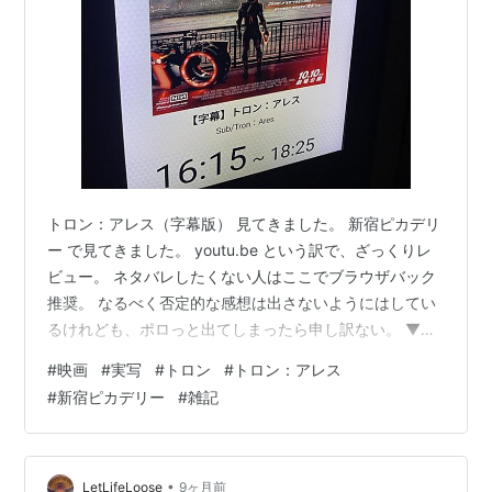
トロン：アレス（字幕版） 見てきました。 新宿ピカデリ
ー で見てきました。 youtu.be という訳で、ざっくりレ
ビュー。 ネタバレしたくない人はここでブラウザバック
推奨。 なるべく否定的な感想は出さないようにはしてい
るけれども、ポロっと出てしまったら申し訳ない。 ▼ク
リックで詳細表示
#
映画
#
実写
#
トロン
#
トロン：アレス
========================================
#
新宿ピカデリー
#
雑記
========== トロン：レガシーより15年 当時も最先端
方向の表現がありました。 今回は3Dプリンタ的表現でし
ょうか。 彼方より此方へ 今まではデジタル世界側へ干渉
したり入り込んだりがメインでしたけど、今回は向こう
•
LetLifeLoose
9ヶ月前