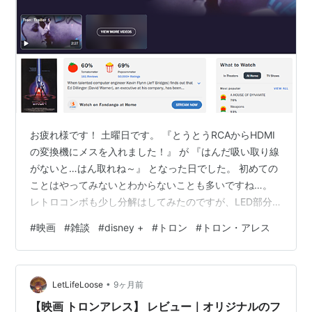
お疲れ様です！ 土曜日です。 『とうとうRCAからHDMI
の変換機にメスを入れました！』 が 『はんだ吸い取り線
がないと…はん取れね～』 となった日でした。 初めての
ことはやってみないとわからないことも多いですね…。
レトロコンボも少し分解はしてみたのですが、LED部分
（起動を知らせるランプ）がシェルとくっついていたの
#
映画
#
雑談
#
disney +
#
トロン
#
トロン・アレス
でいったんそっと閉じました…。 といった一日中家にい
た今日なのですが、皆さんはいかがお過ごしでしたでし
ょうか？ という話から始めまして…今日は 『ポリゴンと
•
いう技術を使い始め、その無機質さが目玉』 となった
LetLifeLoose
9ヶ月前
『ただジジイがおすすめしたい映画』をご紹介！ ではお
【映画 トロンアレス】 レビュー｜オリジナルのフ