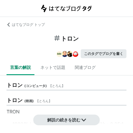
はてなブログ トップ
トロン
このタグでブログを書く
言葉の解説
ネットで話題
関連ブログ
トロン
(
コンピュータ
)
【
とろん
】
トロン
(
映画
)
【
とろん
】
TRON
解説の続きを読む
1982年｜アメリカ｜カラー｜98分｜画面比：2.35:1