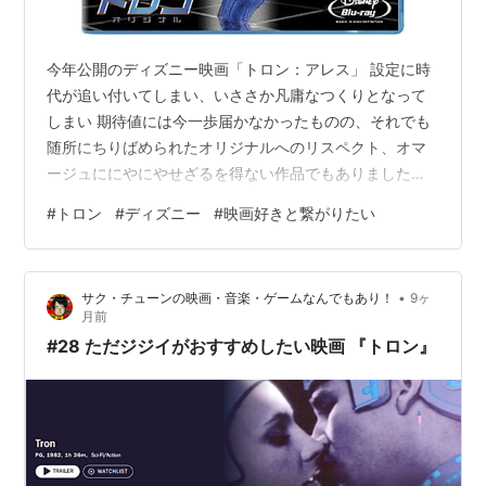
今年公開のディズニー映画「トロン：アレス」 設定に時
代が追い付いてしまい、いささか凡庸なつくりとなって
しまい 期待値には今一歩届かなかったものの、それでも
随所にちりばめられたオリジナルへのリスペクト、オマ
ージュににやにやせざるを得ない作品でもありました。
おそらくフランチャイズとしては「アレス」をもって終
#
トロン
#
ディズニー
#
映画好きと繋がりたい
了となるとは思うものの、やっぱり このデジタルワール
ドの始祖ともいうべき原点「トロン：オリジナル」とい
う作品がいかに革新的だったか。 公開当初は生まれてい
•
サク・チューンの映画・音楽・ゲームなんでもあり！
9ヶ
なかったですが、幼少のころビデオテープで見た本作が
月前
いかに子供心をわしづかみにしたのか。 ディズニープラ
#28 ただジジイがおすすめしたい映画 『トロン』
スで配信中のトロン：オリジナルを改め…