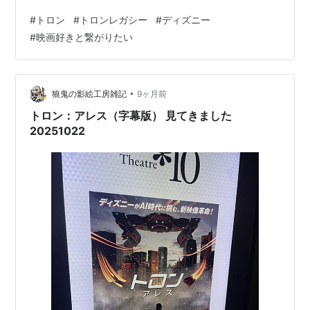
今回の再鑑賞でもその印象自体は変わらなかったのです
#
トロン
#
トロンレガシー
#
ディズニー
が―― 『トロン：アレス』と比較しながら観たことで、
#
映画好きと繋がりたい
レガシーがシリーズ全体の中でどんな役割を果たしてい
たのか、輪郭が見えてきた気がしました。 劇場公開時の
印象 『トロン：アレス』との比較で見えるトロン：レガ
シーの位置付け デジタルワールドの表現・キャラクター
•
狼鬼の影絵工房雑記
9ヶ月前
デザイン 音楽とパートナープログラムは魅…
トロン：アレス（字幕版） 見てきました
20251022