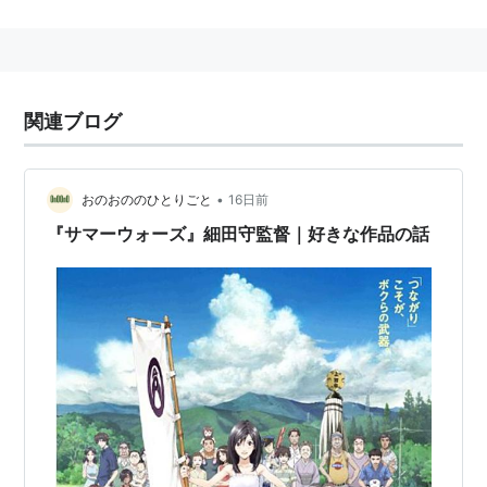
スタッフ
監督：
スティーヴン・リズバーガー
製作：
ドナルド・カシュナー
関連ブログ
製作総指揮：
ロン・ミラー
脚本：
スティーヴン・リズバーガー
、
ドナルド・カ
シュナー
•
おのおののひとりごと
16日前
撮影：
ブルース・ローガン
『サマーウォーズ』細田守監督｜好きな作品の話
編集：
ジェフ・ガーソン
音楽：
ウェンディ・カーロス
デザイン：
シド・ミード
キャスト
ジェフ・ブリッジス
ブルース・ボックスライトナー
デヴィッド・ワーナー