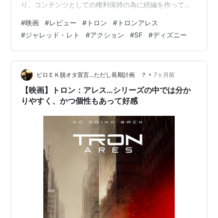
り、コンテンツとしての権利保持の為に続編を作ってる
んじゃないか、と疑いたくなる製作スパンの長さにも定
#
映画
#
レビュー
#
トロン
#
トロンアレス
評があるシリーズです。今回は“アレス”と言う主人公が
#
ジャレッド・レト
#
アクション
#
SF
#
ディズニー
「グリッド」から飛び出して現実世界に現れる、という
シュワちゃんの『ラスト・アクション・ヒーロー』のよ
うな世界観になっております。 ≪ネタバレなし≫
•
ピロＥＫ脱オタ宣言…ただし長期計画 ？
7ヶ月前
【映画】トロン：アレス…シリーズの中では分か
りやすく、かつ個性もあって好感