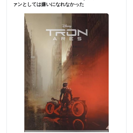
つきあいください！ 『…
ァンとしては嫌いになれなかった