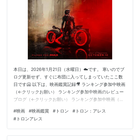
本日は、2026年1月21日（水曜日）☁️です。 寒いのでブ
ログ更新せず、すぐに布団に入ってしまっていたここ数
日です🥶 以下は、映画鑑賞記録🎥 ランキング参加中映画
（←クリックお願い） ランキング参加中映画のレビュー
ブログ（←クリックお願い） ランキング参加中映画（←
クリックお願い） ランキング参加中洋画（←クリックお
#
映画
#
映画鑑賞
#
トロン
#
トロン：アレス
願い） ランキング参加中gooからきました（←クリック
#
トロンアレス
お願い） 「トロン：アレス」⭕️ 監督 ：ヨアヒム・ロー
ニング 出演 ：ジャレッド・レト、グレタ・リー、エヴァ
ン・ピーターズ 制作年：2025年 制作国：アメリカ合衆