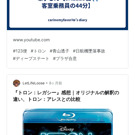
www.youtube.com
#
123便
#
トロン
#
青山透子
#
日航機墜落事故
#
ディープステート
#
プラザ合意
•
LetLifeLoose
8ヶ月前
『トロン：レガシー』感想｜オリジナルの解釈の
違い、トロン：アレスとの比較