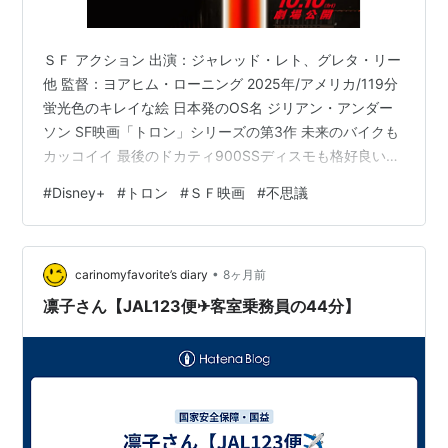
ＳＦ アクション 出演：ジャレッド・レト、グレタ・リー
他 監督：ヨアヒム・ローニング 2025年/アメリカ/119分
蛍光色のキレイな絵 日本発のOS名 ジリアン・アンダー
ソン SF映画「トロン」シリーズの第3作 未来のバイクも
カッコイイ 最後のドカティ900SSディスモも格好良い！
人気があれば、続編もあった？
#
Disney+
#
トロン
#
ＳＦ映画
#
不思議
•
carinomyfavorite’s diary
8ヶ月前
凛子さん【JAL123便✈客室乗務員の44分】