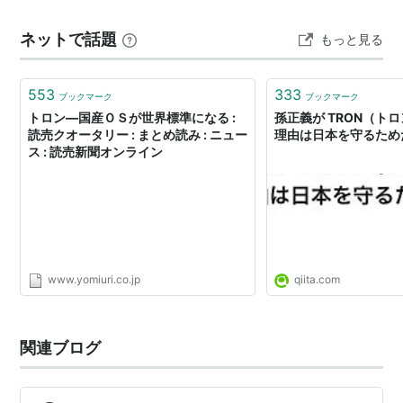
アカデミー賞
てのラスト おわりに 以下のリンクにはアフィリエイトが
ネットで話題
もっと見る
含まれています。 関…
候補：衣装デザイン賞、録音賞
DVD-VIDEO
553
333
ブックマーク
ブックマーク
トロン―国産ＯＳが世界標準になる :
孫正義が TRON（ト
読売クオータリー : まとめ読み : ニュー
理由は日本を守るためだった
トロン [DVD]
ス : 読売新聞オンライン
出版社/メーカー:
ブエナ ビスタ ホーム
エンターテイメント
発売日:
2002/08/21
メディア:
DVD
クリック
: 47回
この商品を含むブログ (2件) を見る
www.yomiuri.co.jp
qiita.com
関連語
関連ブログ
:映画
映画作品タイトル 洋画 SF映画 CG