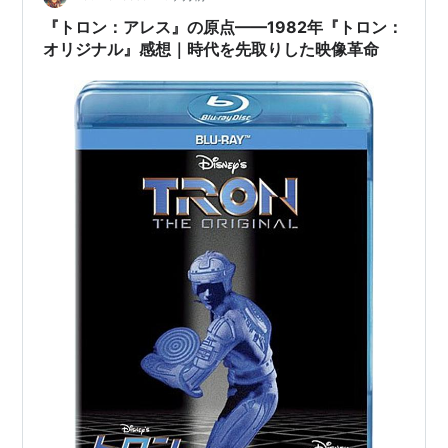
側のものが…
『トロン：アレス』の原点——1982年『トロン：
オリジナル』感想｜時代を先取りした映像革命