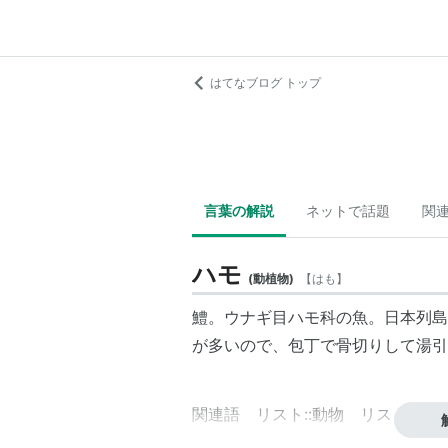
はてなブログ トップ
言葉の解説
ネットで話題
関
ハモ
(
動植物
)
【
はも
】
鱧。ウナギ目ハモ科の魚。日本列島
が多いので、包丁で骨切りして湯引
関連語 リスト::動物 リスト::魚類