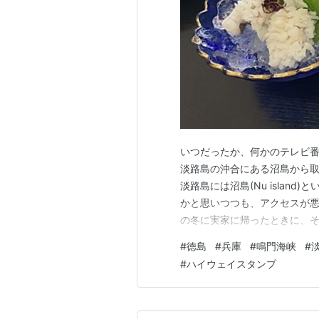
いつだったか、何かのテレビ番組
淡路島の沖合にある沼島から
淡路島には沼島(Nu islan
かと思いつつも、アクセスが
の冬に実家に帰ったときに、
モを食べようじゃあないか。
#
徳島
#
兵庫
#
鳴門海峡
#
を引き連れて行ってきました。
#
ハイウェイスタンプ
県で、我が家は福岡県なので、