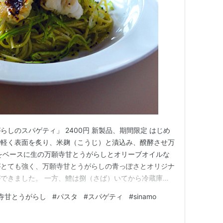
しのスパゲティ」 2400円 新製品、期間限定 はじめ
で軽く表面を炙り、米麹（こうじ）と漬込み、醗酵させ万
をベースに生の万願寺甘とうがらしとオリーブオイルな
がとても強く、万願寺甘とうがらしの青っぽさとオリジナ
できました。 一方、鱧は捌（さば）いてから冷蔵庫で
ように仕上げます。強炭火で焼くと皮目がパリッとなり煎
寺甘とうがらし
#
パスタ
#
スパゲティ
#
sinamo
丁寧に骨切りした身は酒で保湿してるのでフワフワして、
面白いでしょう。 仕…