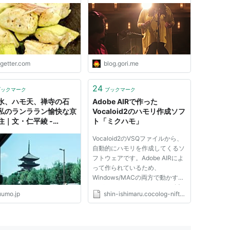
る「大阪人許すまじ」
シンガー | ゴリミーブログ
ogetter.com
blog.gori.me
24
ブックマーク
ブックマーク
水、ハモ天、禅寺の石
Adobe AIRで作った
私のランララン愉快な京
Vocaloid2のハモリ作成ソフ
住｜文・仁平綾 -
ト「ミクハモ」
UMOタウン
Vocaloid2のVSQファイルから、
自動的にハモリを作成してくるソ
フトウェアです。Adobe AIRによ
って作られているため、
Windows/MACの両方で動かすこ
とができます。 VSQファイル以
uumo.jp
shin-ishimaru.cocolog-nifty.com
外でも、MIDファイル(MIDI)から
ハモリを作成することもできま
す。