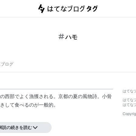
ハモ
連ブログ
はてな
の西部でよく漁獲される。京都の夏の風物詩。小骨
はてな
きして食べるのが一般的。
はてな
Copyrig
解説の続きを読む