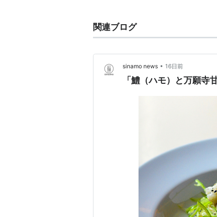
関連ブログ
•
sinamo news
16日前
「鱧（ハモ）と万願寺