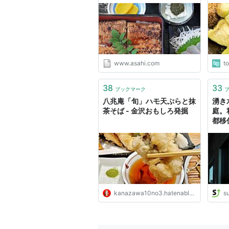
てい
www.asahi.com
t
38
33
ブックマーク
八兆庵「旬」ハモ天ぷらと抹
湧き
茶そば - 金沢おもしろ発掘
庭。
都移
SU
kanazawa10no3.hatenablog.com
s