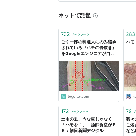
ネットで話題
732
283
ブックマーク
ごく一部の料理人にのみ継承
ハモ 
されている『ハモの骨抜き』
をGoogleエンジニアが自己
流で論理的に図解「えげつな
い技術」
togetter.com
n
172
79
ブックマーク
ブ
土用の丑、うな重じゃなく
我々
「ハモを！」 漁師食堂がＰ
こ焼
Ｒ：朝日新聞デジタル
など