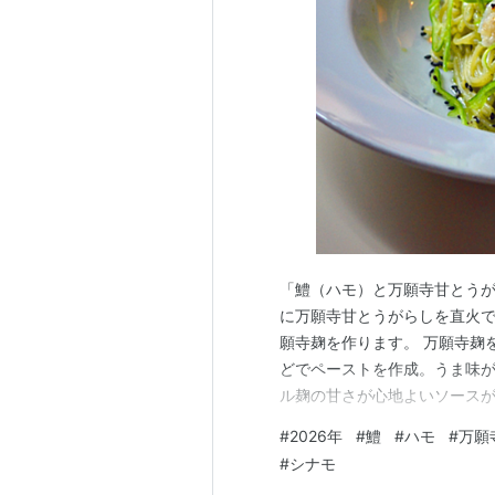
「鱧（ハモ）と万願寺甘とうがら
に万願寺甘とうがらしを直火
願寺麹を作ります。 万願寺麹
どでペーストを作成。うま味
ル麹の甘さが心地よいソースが
皮目を乾燥。鱧の一夜干しの
#
2026年
#
鱧
#
ハモ
#
万願
餅のようになります。なのに
#
シナモ
皮目との食感のコントラストが