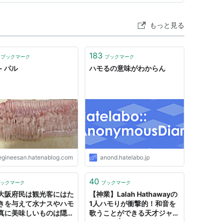
もっと見る
183
ブックマーク
ブックマーク
- パル
ハモるの意味がわからん
egineesan.hatenablog.com
anond.hatelabo.jp
40
ックマーク
ブックマーク
大阪府民は観光客にはた
【神業】Lalah Hathawayの
きを与えて水ナスやハモ
1人ハモりが衝撃的！和音を
真に美味しいものは隠し
歌うことができる天才ジャズ