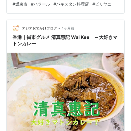
パイシー感のあるパキスタン料理の方が好みです💕 お店
#
坂東市
#
ハラール
#
パキスタン料理店
#
ビリヤニ
外観 お蕎麦屋さんを居抜きしているので、お店は和風テ
イストです 入口の扉 ドアを開けるとこんな感じ。靴のま
ま入って大丈夫です 右側に向かって入ります ランチは毎
•
日ブッフェが用意されています ブッフェのラインナップ
アジアおでかけブログ
4ヶ月前
PALAO RICE（プラオライス） 味付けご飯 日本のお米で
香港｜街市グルメ 清真惠記 Wai Kee ～大好きマ
作ったターメ…
トンカレー