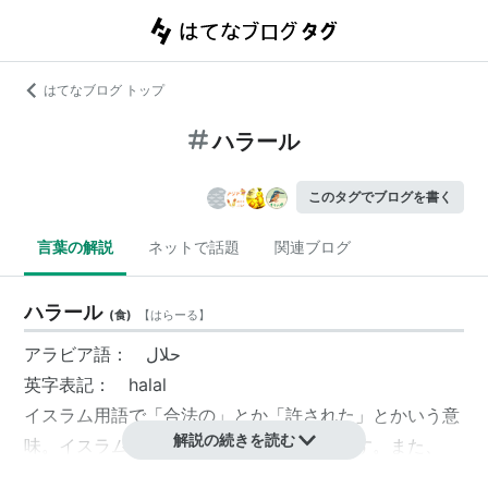
はてなブログ トップ
ハラール
このタグでブログを書く
言葉の解説
ネットで話題
関連ブログ
ハラール
(
食
)
【
はらーる
】
アラビア語： حلال
英字表記： halal
イスラム用語で「合法の」とか「許された」とかいう意
解説の続きを読む
味。イスラム教徒が食べてもよいものを指す。また、
「
ハラーム
（haraam）」という言葉は、反対に「食べ