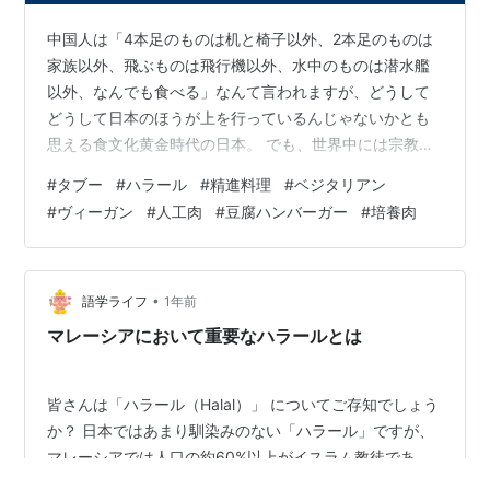
中国人は「4本足のものは机と椅子以外、2本足のものは
家族以外、飛ぶものは飛行機以外、水中のものは潜水艦
以外、なんでも食べる」なんて言われますが、どうして
どうして日本のほうが上を行っているんじゃないかとも
思える食文化黄金時代の日本。 でも、世界中には宗教的
信念、文化的価値観、歴史的背景、倫理的立場により、
#
タブー
#
ハラール
#
精進料理
#
ベジタリアン
食のタブーが沢山存在しています。 ◯ 宗教によるもの1.
#
ヴィーガン
#
人工肉
#
豆腐ハンバーガー
#
培養肉
イスラム教（ハラールとハラーム） 禁忌（ハラーム）：
豚肉、特定の動物（捕食動物、昆虫、鱗のない魚類、爬
虫類など）血液、アルコール。 適切に屠殺されていない
動物なども不可。コーランによる。一方で、それ以外は
•
語学ライフ
1年前
ハラール、食べても許される。徹底度…
マレーシアにおいて重要なハラールとは