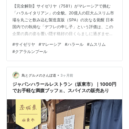
【完全解剖】サイゼリヤ（7581）がマレーシアで挑む
「ハラルイタリアン」の全貌。20億人の巨大ムスリム市
場を丸ごと飲み込む製造直販（SPA）の次なる覚醒 日本
国内での執拗な「デフレの申し子」という評価は、この
企業の真の姿を覆い隠す格好の目くらましに過ぎませ
ん。サイゼリヤ（7581）が、マレーシアの首都クアラル
#
サイゼリヤ
#
マレーシア
#
ハラール
#
ムスリム
ンプールに待望の1号店「イオンモール・タマンマルリ
#
クアラルンプール
店」をグランドオープンさせます。驚くべきは、この店
舗が最初から現地でのハラル認証取得を大前提とした
「完全ハラル仕様」として設計されているという事実で
す。なぜ、世界屈指の低価格イタリアンが、宗教的戒律
•
鳥とグルメのさんぽ道
3ヶ月前
の厳しいマレーシアに、それもこれまでの成功…
ジャパンハラールレストラン（坂東市）｜1000円
でお手軽な満腹ブッフェ、スパイスの販売あり