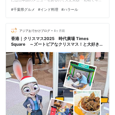
のメニュー説明しますので、来店の際の参考にしてみて
#
千葉県グルメ
#
インド料理
#
ハラール
くださいね😃 ①チキンビリヤニ ビリヤニはカレーソー
スとバスマティライスの炊き込みごはん。世界三大炊き
込みご飯のひとつです ②マトンコルマ（羊肉のカレー）
•
コルマはインドの代表的なカレー（マイルド） マトンは
アジアおでかけブログ
8ヶ月前
大人の羊肉（ラムは子羊） ③チキンマサラ（チキンカレ
香港｜クリスマス2025 時代廣場 Times
ー） マサラはコルマよりスパイスが…
Square ～ズートピアなクリスマス！と大好きな
マトンカレー～