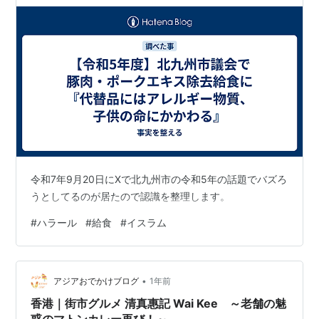
の命にかかわる』
令和7年9月20日にXで北九州市の令和5年の話題でバズろ
うとしてるのが居たので認識を整理します。
#
ハラール
#
給食
#
イスラム
•
アジアおでかけブログ
1年前
香港｜街市グルメ 清真惠記 Wai Kee ～老舗の魅