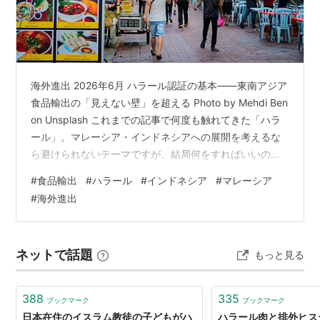
魚介類一般（スンニー派）
鱗の付いた魚、エビ（一部のシーア派）
イナゴ
シマハイエナ（雑食なので、一部の地域では許可）
海外進出 2026年6月 ハラール認証の基本——東南アジア
食品輸出の「見えない壁」を超える Photo by Mehdi Ben
ハラーム（食べてはいけないもの）
on Unsplash これまでの記事で何度も触れてきた「ハラ
ール」。マレーシア・インドネシアへの展開を考えるな
豚肉（コーラン 第2章173節）、豚を原料としたもの
ら避けられないテーマですが、結局何をすればいいのか
血（コーラン 第2章173節）
——その整理から始めます。 何度も出てきた「ハラー
#
食品輸出
#
ハラール
#
インドネシア
#
マレーシア
神の名の下に屠殺されていない動物の肉（コーラン
ル」、結局何なのか これまでのシリーズで、マレーシ
#
海外進出
第2章173節）、その動物を原料としたもの
ア・インドネシアという市場の可能性について何度か触
れてきました。成長率の高さ、ムスリム人口の規模、現
死肉 / 腐肉（コーラン 第5章3節）
地インポーターの仕入れ基準——そのいずれの文脈で
アルコール類
ネットで話題
もっと見る
も、必ず登場してきたのが「ハラール認証」です。 「マ
牙を持つ食肉動物
レーシア…
ロバの肉
388
335
ブックマーク
ブックマーク
イナゴ以外の昆虫
日本在住のイスラム教徒の子どもがハ
ハラール肉と排外ヒス