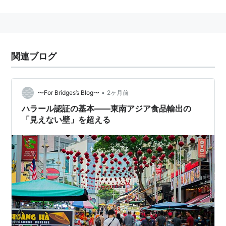
てはいけないもの」を指す。豚肉や、豚を原料とした食
品はハラールではない。
アッラーの御名が唱えられなかったものを食べて
関連ブログ
はならない。それは誠に不義な行いである。（コ
ーラン６：１２１）
•
〜For Bridges’s Blog〜
2ヶ月前
ハラール認証の基本——東南アジア食品輸出の
ハラール
「見えない壁」を超える
野菜、卵、乳製品
イスラム法に基づきお祈りを行い、神の名の下に屠
殺された肉。
※豚肉など、ハラームなものはお祈りしても駄目。
お祈りの際は以下の様に唱えるのが基本。
ビスミッラーヒッ ラフマーニッ ラヒーム
*1