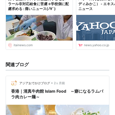
ラール非対応給食に苦慮→学校側に配
ディみかこ） - エキスパー
※動物性油脂、ゼラチン、ビーフブイヨン等の肉エキス
慮求める : 痛いニュース(ﾉ∀`)
ニュース
は特に注意。
*1
:
慈悲遍く慈悲深きアッラーの御名において
بسم الله الرحمن الرحيم
itainews.com
news.yahoo.co.jp
関連ブログ
•
アジアおでかけブログ
2ヶ月前
香港｜清真牛肉館 Islam Food ～癖になるラムバ
ラ肉カレー麺～