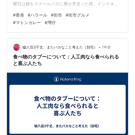
曜日は娘をスクールバスに乗せ見送った後、インドネシ
ア人のママ友に、「ちょっとうちに来て。渡したいもの
#
香港
#
ハラール
#
街市
#
街市グルメ
があるの」と言われて、お宅にお邪魔しました。その渡
#
マトンカレー
#
灣仔
したいものとは、Lemper（レンパー）。ほぐしたチキン
をもち米に詰めて、バナナリーフで包み焼いたもので
す。 Lemper（レンパー） 3ついただきました。
Lemper（レンパー） 私、こういうもちもちおにぎり系
•
嘘八百3千丈、またバカなこと考えた（別宅）
1年前
が大好き😋中に詰まってい…
食べ物のタブーについて：人工肉なら食べられる
と喜ぶ人たち