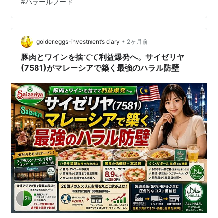
#
ハラールフード
ジャンアオヨックミン、イスラム・フード）」に行きま
した。 清真牛肉館 Islam Food こちらのお店です↑こちら
のブログでも何度か紹介しています。 清真牛肉館 Islam
Food こちらはメニューの一部…
•
goldeneggs-investment’s diary
2ヶ月前
豚肉とワインを捨てて利益爆発へ。サイゼリヤ
(7581)がマレーシアで築く最強のハラル防壁