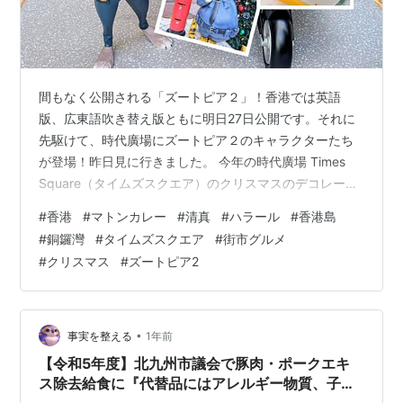
間もなく公開される「ズートピア２」！香港では英語
版、広東語吹き替え版ともに明日27日公開です。それに
先駆けて、時代廣場にズートピア２のキャラクターたち
が登場！昨日見に行きました。 今年の時代廣場 Times
Square（タイムズスクエア）のクリスマスのデコレーシ
ョンはテーマが「Zootopia 2: Zoo-tastic
#
香港
#
マトンカレー
#
清真
#
ハラール
#
香港島
Celebration（ズートピア2：ズータスティック・セレブ
#
銅鑼灣
#
タイムズスクエア
#
街市グルメ
レーション）」で、ディズニー映画「Zootpia 2（ズート
#
クリスマス
#
ズートピア2
ピア２）」のキャラクターたちがあちこちに。 Zootopia
2: Zoo-tastic Celebration ＠ Times Square Zoot…
•
事実を整える
1年前
【令和5年度】北九州市議会で豚肉・ポークエキ
ス除去給食に『代替品にはアレルギー物質、子供