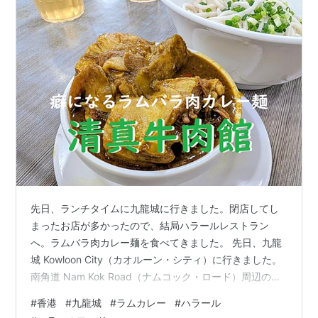
先日、ランチタイムに九龍城に行きました。閉店してし
まったお店が多かったので、結局ハラールレストラン
へ。ラムバラ肉カレー麺を食べてきました。 先日、九龍
城 Kowloon City（カオルーン・シティ）に行きました。
南角道 Nam Kok Road（ナムコック・ロード）周辺のお
店はほぼすべて閉まっていました。 かなり寂しい感じだ
#
香港
#
九龍城
#
ラムカレー
#
ハラール
ったので、結局いつもの「清真牛肉館 Islam Food（チン