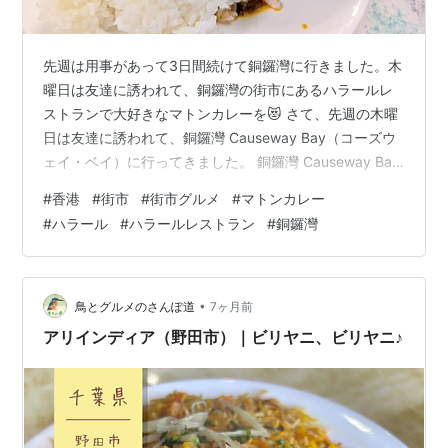
先週は用事があって3日間続けて銅鑼灣に行きました。木
曜日は友達に誘われて、銅鑼灣の街市にあるハラールレ
ストランで大好きなマトンカレーを😻 さて、先週の木曜
日は友達に誘われて、銅鑼灣 Causeway Bay（コーズウ
ェイ・ベイ）に行ってきました。 銅鑼灣 Causeway Bay
時代廣場 Times Square（タイムズ・スクエア）側の出口
#
香港
#
街市
#
街市グルメ
#
マトンカレー
から出て、ちょっとローカルな通りを歩き、 鵝頸街市
#
ハラール
#
ハラールレストラン
#
銅鑼灣
Bowrington Road Market 向かったのは、鵝頸街市の上
にある鵝頸熟食中心 Bowrington Road Cooked Food
Centre（ボーリントン・ロード・クックド・フード・…
•
鳥とグルメのさんぽ道
7ヶ月前
アリインディア（野田市）｜ビリヤニ、ビリヤニ♪