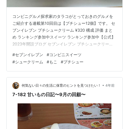
コンビニグルメ探求家のタラコがとっておきのグルメを
ご紹介する連載第10回目は【プチシュー12個】です。 セ
ブンイレブン プチシュークリーム ¥320 構成 評価 まと
め ランキング参加中スイーツ ランキング参加中【公式】
2023年開設ブログ セブンイレブン プチシュークリーム
¥320 構成 濃厚になったプチシューカスタード 評価 12個
#
セブンイレブン
#
コンビニスイーツ
の小さなシュークリーム。女性にはとってもいいですよ
#
シュークリーム
#
もこ
#
プチシュー
ね。自分の食べたい量がコントロールできるスイーツで
人気の一品です。それが新作となってパワーアップしま
した。それでは、ひと口いただきます。ん！の、濃厚。
カスタードのコクがとっても濃厚です。1個あたりの感覚
•
何気ない日々の生活に保育のヒントを見つけたい！
4年前
は通常サ…
7-182 甘いもの日記〜9月の回顧〜