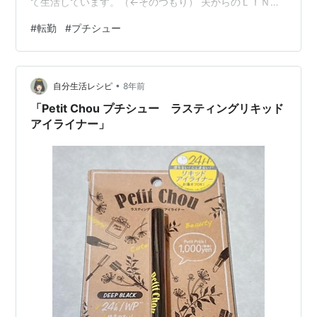
て生活しています。（←そのつもり） 夫からのＬＩＮＥ
命に関わることではありませんが、しかし今日 夫からＬ
#
転勤
#
プチシュー
ＩＮＥが。 「石巻への転勤決定です。」 え
ー！！！！！！！！！ そーかー。引っ越しかぁ。 どうい
う日程になってくるかはまだわかりません。 石巻。今い
•
るところより北だからやっぱり寒いのかなぁ？ 魚がおい
自分生活レシピ
8年前
しいようだ。 ぼちぼち荷物をまとめよう。 住む場所はこ
「Petit Chou プチシュー ラスティングリキッド
このような「○○不動産を使っ…
アイライナー」