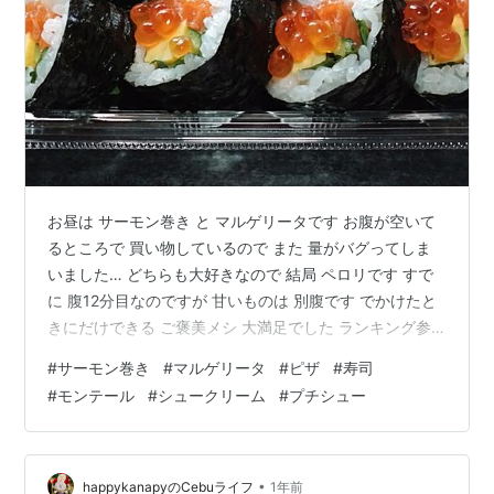
お昼は サーモン巻き と マルゲリータです お腹が空いて
るところで 買い物しているので また 量がバグってしま
いました… どちらも大好きなので 結局 ペロリです すで
に 腹12分目なのですが 甘いものは 別腹です でかけたと
きにだけできる ご褒美メシ 大満足でした ランキング参
加中食べ物 ランキング参加中おうちでごはん
#
サーモン巻き
#
マルゲリータ
#
ピザ
#
寿司
#
モンテール
#
シュークリーム
#
プチシュー
•
happykanapyのCebuライフ
1年前