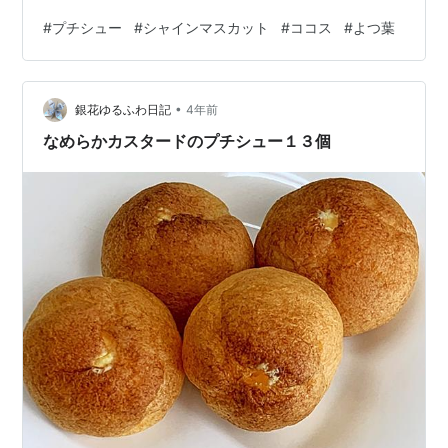
ー？？？ですが、ちょっと贅沢気分なれました。 よつ葉
#
プチシュー
#
シャインマスカット
#
ココス
#
よつ葉
北海道アイスクリーム あずき 久しぶりに美味しい！とい
うアイスクリームをたべました。
•
銀花ゆるふわ日記
4年前
なめらかカスタードのプチシュー１３個