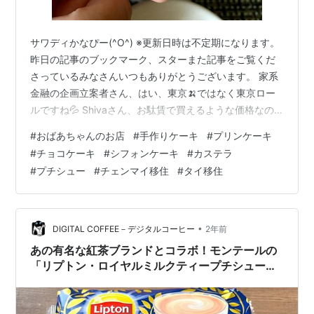
サワディかなぴー(^O^) ※更新日時は不定期になります。
昨日の記事のブックマーク、スターまた記事をご覧くだ
さっているみなさんいつもありがとうございます。 家系
金融の企画立案者さん、はい、東京🍌ではなく東京ロー
ルですね💦 Shivaさん、お駄賃で買えるような価格なの
で思わず買っちゃいました(´∀｀*)ｳﾌﾌ さて、おばあちゃ
#
おばあちゃんのお店
#
手作りケーキ
#
プリンケーキ
んのお店では野菜や果物がメインで、他にもいろいろと
#
チョコケーキ
#
シフォンケーキ
#
カステラ
こまごまとしたものまで売られています。 おばあちゃん
#
プチシュー
#
チェンマイ移住
#
タイ移住
のお店で一部作っているものもあるのかな？ たまにおば
あちゃんが定位置から立って、炊事場で何かを作ってい
る姿も見かけます。 ですが、多分多くの物は仕入れてい
ると思います。 …
•
DIGITAL COFFEE－デジタルコーヒー
2年前
あの有名な紅茶ブランドとコラボ！モンテールの
「リプトン・ロイヤルミルクティープチシュー」
の巻