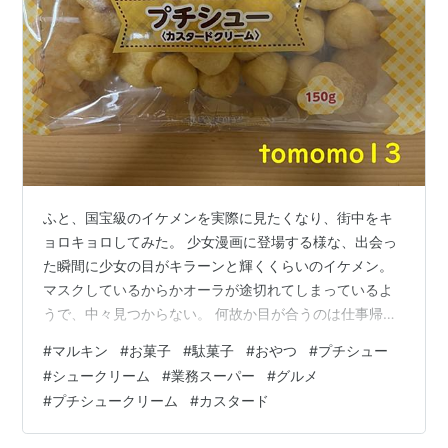
ふと、国宝級のイケメンを実際に見たくなり、街中をキ
ョロキョロしてみた。 少女漫画に登場する様な、出会っ
た瞬間に少女の目がキラーンと輝くくらいのイケメン。
マスクしているからかオーラが途切れてしまっているよ
うで、中々見つからない。 何故か目が合うのは仕事帰り
の缶ビールや缶チューハイを飲みながら帰宅するおじ様
#
マルキン
#
お菓子
#
駄菓子
#
おやつ
#
プチシュー
ばかり。 何度心の中で「違う！そうじゃない！」を連呼
#
シュークリーム
#
業務スーパー
#
グルメ
したんだろう。 疲れてしまったので普通に帰宅してきま
#
プチシュークリーム
#
カスタード
した。 今夜のおやつ マルキン『プチシュー カスタード
クリーム』です。 業務スーパーにて買ったもの。 沢山入