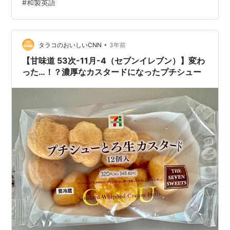
#
和製英語
クティー」のプチシューですよ！ 僕も何かとリプトンさ
んの紅茶に…
•
タラコのおいしいCNN
3年前
【甘味道 53次-11月-4（セブンイレブン）】変わ
った…！？濃厚なカスタードになったプチシュー