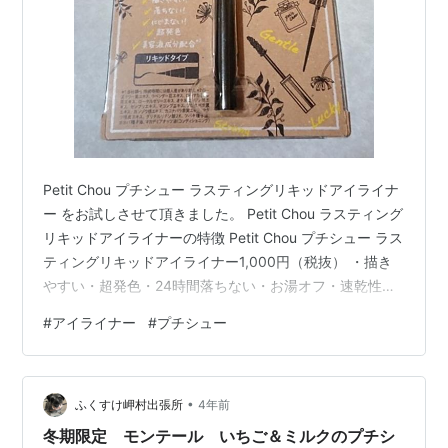
Petit Chou プチシュー ラスティングリキッドアイライナ
ー をお試しさせて頂きました。 Petit Chou ラスティング
リキッドアイライナーの特徴 Petit Chou プチシュー ラス
ティングリキッドアイライナー1,000円（税抜） ・描き
やすい・超発色・24時間落ちない・お湯オフ・速乾性・
色素沈着しない・美容液成分配合 Petit Chou プチシュー
#
アイライナー
#
プチシュー
ラスティングリキッドアイライナーを実際に使ってみた
Petit Chouってブランドは今まで知らなかったのです
が、落ちない、にじまない、お湯オフOKのリキッドアイ
•
ライナーとのことです。 とても可愛らしいデザインのパ
ふくすけ岬村出張所
4年前
ッケージ。早速取…
冬期限定 モンテール いちご＆ミルクのプチシ