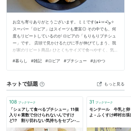
お立ち寄りありがとうございます。ミミです(๑•̀ㅂ•́)و✧
スーパー「ロピア」はスイーツも豊富◎ その中でも、何
度もリピートしているのが ロピアの「もりもりプチシュ
ー」です。 店頭で見かけるたびに手が伸びてしまう、我
が家のリピート商品♪ ひとくちサイズで食べやすく、気づ
けば止まらない危険なおやつ。 結論から言うと―― コス
#
暮らし
#
雑記
#
ロピア
#
プチシュー
#
おやつ
パも満足度も高く、見つけたら「また買っている」一
品。 この記事では、 ・内容量 ・実際に食べた正直な感
想 ・リピートあり?なし? を本音でレビューします。 ロ
ネットで話題
もっと見る
ピアのスイーツ「もりもりプチシュー」とは? 今年の初め
でしょうか?ロピアで見つけた「もりもりプチシュー」 ご
存知の方…
108
31
ブックマーク
ブックマーク
「シェアして食べるプチシュー」11個
モンテール 牛乳と卵
入り←素数で分けられないんですけ
よ - ふくすけ岬村出張
ど!? 割り切れない気持ちをセブン-イ
レブン広報にぶつけてみた | ねとらぼ