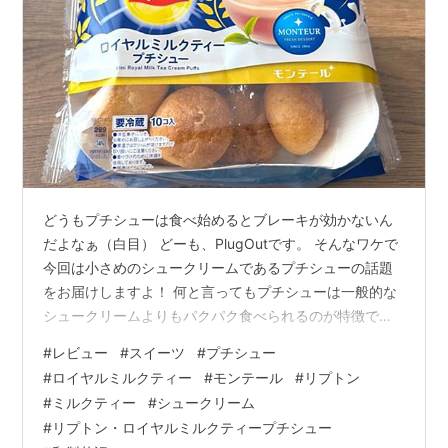
どうもプチシューは食べ始めるとブレーキが効かないん
だよなぁ（白目） どーも、PlugOutです。 そんなワケで
今回は小さめのシュークリームであるプチシューの話題
をお届けしますよ！ 何と言ってもプチシューは一般的な
シュークリームよりもパクパク食べられるのが特徴です
よね！ さて今回は、あの有名な紅茶ブランドとコラボし
#
レビュー
#
スイーツ
#
プチシュー
たプチシューを発見したので購入してみましたよ。 それ
#
ロイヤルミルクティー
#
モンテール
#
リプトン
がこちら！！！ 「リプトン・ロイヤルミルクティープチ
#
ミルクティー
#
シュークリーム
シュー」 www.monteur.co.jp こちらはモンテールさんの
#
リプトン・ロイヤルミルクティープチシュー
商品で、あのリプトンさんとコラボした「ロイヤルミル