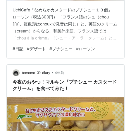
UchiCafe「なめらかカスタードのプチシュー１３個」：
ローソン（税込300円） 「フランス語のシュ（chou
[ʃu]、複数形はchouxで発音は同じ）と、英語のクリーム
（cream）からなる、和製外来語。フランス語では
「chou à la crème」（シュー・ア・ラ・クレーム）とい
う。」（シュークリームwikiより参照） デザートを紹介
#
日記
#
デザート
#
プチシュー
#
ローソン
するブログ（ガジェットは？）なのに初登場の「シュー
クリーム」になります。月に１回、いや２回は食べたく
なるので必ず食べるデザートです。 コンビニのシューク
•
リームは種類も豊富になりましたね。今では定番商品と
tomomo13’s diary
4年前
もいえると思います。大きいサイズのものなら１個で十
今夜のおやつ！マルキン『プチシュー カスタード
分…
クリーム』を食べてみた！