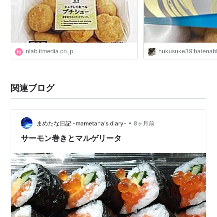
nlab.itmedia.co.jp
hukusuke39.hatenab
関連ブログ
•
まめたな日記 -mametana's diary-
8ヶ月前
サーモン巻きとマルゲリータ